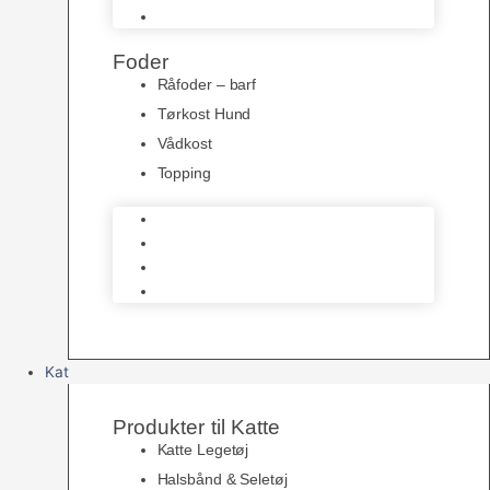
Kong Legetøj
Foder
Råfoder – barf
Tørkost Hund
Vådkost
Topping
Råfoder – barf
Tørkost Hund
Vådkost
Topping
Kat
Produkter til Katte
Katte Legetøj
Halsbånd & Seletøj