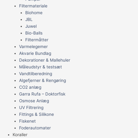
Filtermateriale
Biohome
JBL
Juwel
Bio-Balls
Filtermåtter
Varmelegemer
Akvarie Bundlag
Dekorationer & Mallehuler
Måleudstyr & testsæt
Vandtilberedning
Algefjerner & Rengøring
CO2 anlæg
Garra Rufa – Doktorfisk
Osmose Anlæg
UV Filtrering
Fittings & Silikone
Fiskenet
Foderautomater
Koraller