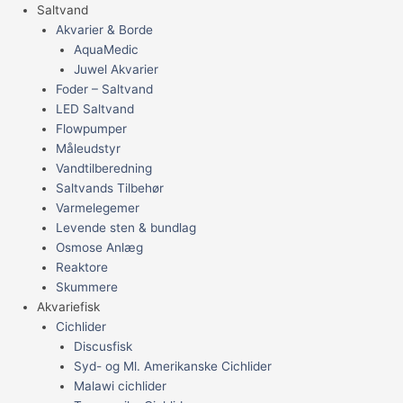
Saltvand
Akvarier & Borde
AquaMedic
Juwel Akvarier
Foder – Saltvand
LED Saltvand
Flowpumper
Måleudstyr
Vandtilberedning
Saltvands Tilbehør
Varmelegemer
Levende sten & bundlag
Osmose Anlæg
Reaktore
Skummere
Akvariefisk
Cichlider
Discusfisk
Syd- og Ml. Amerikanske Cichlider
Malawi cichlider