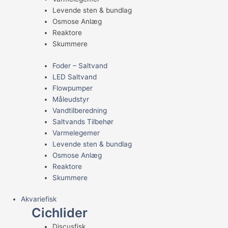
Levende sten & bundlag
Osmose Anlæg
Reaktore
Skummere
Foder – Saltvand
LED Saltvand
Flowpumper
Måleudstyr
Vandtilberedning
Saltvands Tilbehør
Varmelegemer
Levende sten & bundlag
Osmose Anlæg
Reaktore
Skummere
Akvariefisk
Cichlider
Discusfisk