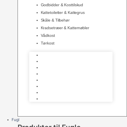
Godbidder & Kosttilskud
Kattetoiletter & Kattegrus
Skåle & Tilbehør
Kradsetræer & Kattemøbler
Vådkost
Tørkost
Katte Legetøj
Halsbånd & Seletøj
Godbidder & Kosttilskud
Kattetoiletter & Kattegrus
Skåle & Tilbehør
Kradsetræer & Kattemøbler
Vådkost
Tørkost
Fugl