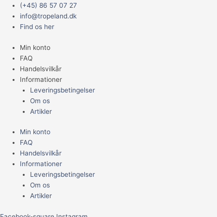
Gå
Main
(+45) 86 57 07 27
til
Menu
info@tropeland.dk
indholdet
Find os her
Min konto
FAQ
Handelsvilkår
Informationer
Leveringsbetingelser
Om os
Artikler
Min konto
FAQ
Handelsvilkår
Informationer
Leveringsbetingelser
Om os
Artikler
Facebook-square
Instagram