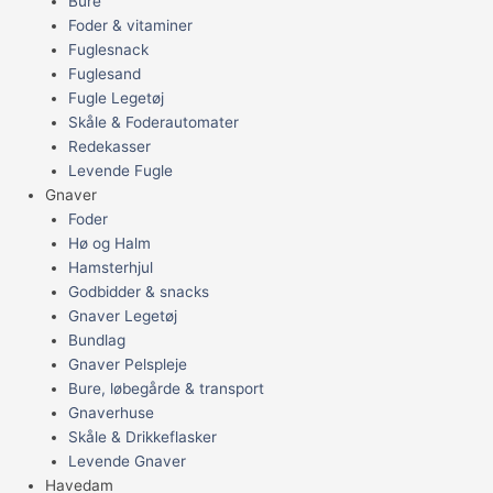
Bure
Foder & vitaminer
Fuglesnack
Fuglesand
Fugle Legetøj
Skåle & Foderautomater
Redekasser
Levende Fugle
Gnaver
Foder
Hø og Halm
Hamsterhjul
Godbidder & snacks
Gnaver Legetøj
Bundlag
Gnaver Pelspleje
Bure, løbegårde & transport
Gnaverhuse
Skåle & Drikkeflasker
Levende Gnaver
Havedam