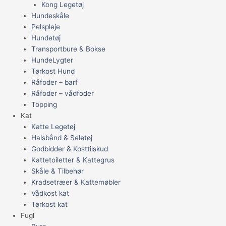
Kong Legetøj
Hundeskåle
Pelspleje
Hundetøj
Transportbure & Bokse
HundeLygter
Tørkost Hund
Råfoder – barf
Råfoder – vådfoder
Topping
Kat
Katte Legetøj
Halsbånd & Seletøj
Godbidder & Kosttilskud
Kattetoiletter & Kattegrus
Skåle & Tilbehør
Kradsetræer & Kattemøbler
Vådkost kat
Tørkost kat
Fugl