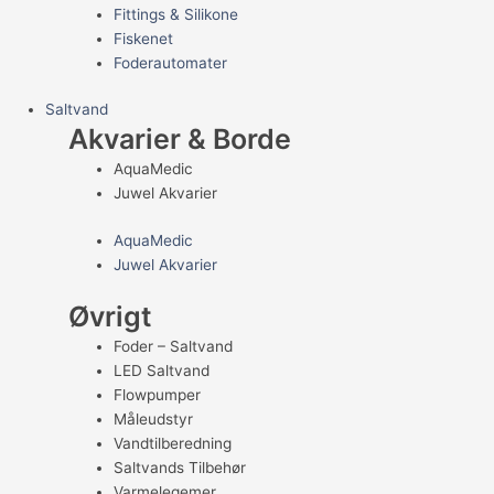
Fittings & Silikone
Fiskenet
Foderautomater
Saltvand
Akvarier & Borde
AquaMedic
Juwel Akvarier
AquaMedic
Juwel Akvarier
Øvrigt
Foder – Saltvand
LED Saltvand
Flowpumper
Måleudstyr
Vandtilberedning
Saltvands Tilbehør
Varmelegemer