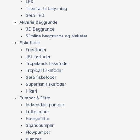
LED
Tilbehør til belysning
Sera LED
Akvarie Baggrunde
3D Baggrunde
Slimline baggrunde og plakater
Fiskefoder
Frostfoder
JBL tørfoder
Tropelands fiskefoder
Tropical fiskefoder
Sera fiskefoder
Superfish fiskefoder
Hikari
Pumper & Filtre
Indvendige pumper
Luftpumper
Hængefiltre
Spandpumper
Flowpumper
Pumper