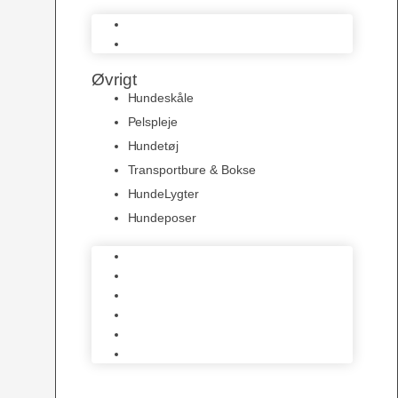
Natur Snacks
Snacks
Øvrigt
Hundeskåle
Pelspleje
Hundetøj
Transportbure & Bokse
HundeLygter
Hundeposer
Hundeskåle
Pelspleje
Hundetøj
Transportbure & Bokse
HundeLygter
Hundeposer