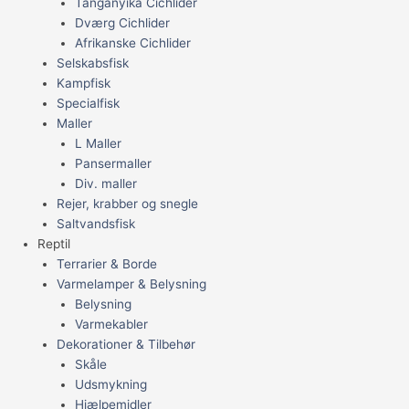
Tanganyika Cichlider
Dværg Cichlider
Afrikanske Cichlider
Selskabsfisk
Kampfisk
Specialfisk
Maller
L Maller
Pansermaller
Div. maller
Rejer, krabber og snegle
Saltvandsfisk
Reptil
Terrarier & Borde
Varmelamper & Belysning
Belysning
Varmekabler
Dekorationer & Tilbehør
Skåle
Udsmykning
Hjælpemidler