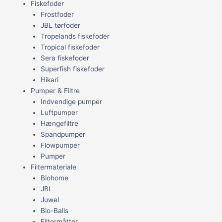
Fiskefoder
Frostfoder
JBL tørfoder
Tropelands fiskefoder
Tropical fiskefoder
Sera fiskefoder
Superfish fiskefoder
Hikari
Pumper & Filtre
Indvendige pumper
Luftpumper
Hængefiltre
Spandpumper
Flowpumper
Pumper
Filtermateriale
Biohome
JBL
Juwel
Bio-Balls
Filtermåtter