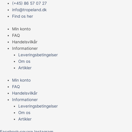
Gå
Main
(+45) 86 57 07 27
til
Menu
info@tropeland.dk
indholdet
Find os her
Min konto
FAQ
Handelsvilkår
Informationer
Leveringsbetingelser
Om os
Artikler
Min konto
FAQ
Handelsvilkår
Informationer
Leveringsbetingelser
Om os
Artikler
Facebook-square
Instagram