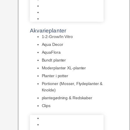
LED
Tilbehør til belysning
Sera LED
Akvarieplanter
1-2-Grow/In Vitro
Aqua Decor
AquaFlora
Bundt planter
Moderplanter XL-planter
Planter i potter
Portioner (Mosser, Flydeplanter &
Knolde)
plantegødning & Redskaber
Clips
1-2-Grow/In Vitro
Aqua Decor