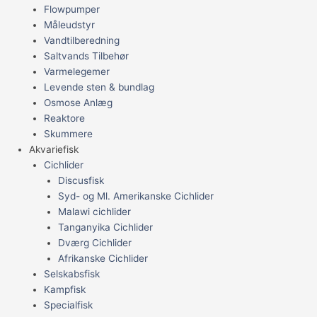
Flowpumper
Måleudstyr
Vandtilberedning
Saltvands Tilbehør
Varmelegemer
Levende sten & bundlag
Osmose Anlæg
Reaktore
Skummere
Akvariefisk
Cichlider
Discusfisk
Syd- og Ml. Amerikanske Cichlider
Malawi cichlider
Tanganyika Cichlider
Dværg Cichlider
Afrikanske Cichlider
Selskabsfisk
Kampfisk
Specialfisk