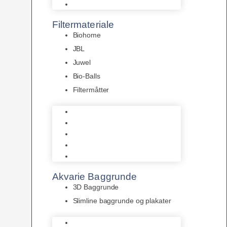
Pumper
Filtermateriale
Biohome
JBL
Juwel
Bio-Balls
Filtermåtter
Biohome
JBL
Juwel
Bio-Balls
Filtermåtter
Akvarie Baggrunde
3D Baggrunde
Slimline baggrunde og plakater
3D Baggrunde