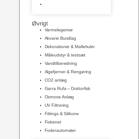
Slimline baggrunde og
plakater
Øvrigt
Varmelegemer
Akvarie Bundlag
Dekorationer & Mallehuler
Måleudstyr & testsæt
Vandtilberedning
Algefjerner & Rengøring
CO2 anlæg
Garra Rufa – Doktorfisk
Osmose Anlæg
UV Filtrering
Fittings & Silikone
Fiskenet
Foderautomater