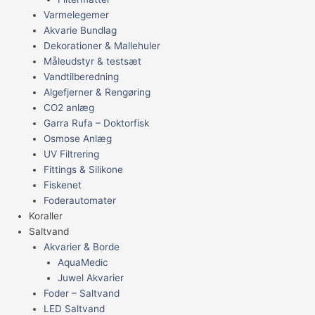
Varmelegemer
Akvarie Bundlag
Dekorationer & Mallehuler
Måleudstyr & testsæt
Vandtilberedning
Algefjerner & Rengøring
CO2 anlæg
Garra Rufa – Doktorfisk
Osmose Anlæg
UV Filtrering
Fittings & Silikone
Fiskenet
Foderautomater
Koraller
Saltvand
Akvarier & Borde
AquaMedic
Juwel Akvarier
Foder – Saltvand
LED Saltvand