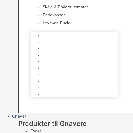
Skåle & Foderautomater
Redekasser
Levende Fugle
Bure
Foder & vitaminer
Fuglesnack
Fuglesand
Fugle Legetøj
Siddepinde
Tilbehør til bur
Skåle & Foderautomater
Redekasser
Levende Fugle
Gnaver
Produkter til Gnavere
Foder