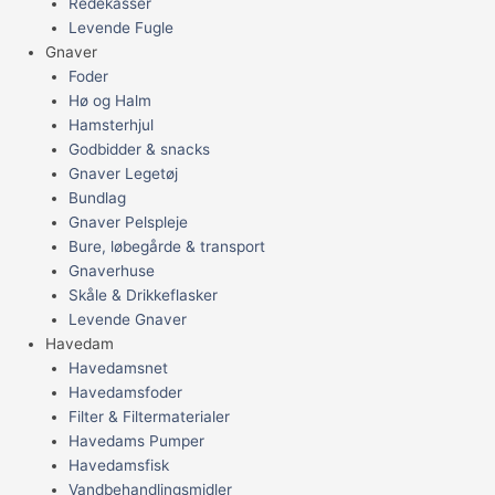
Redekasser
Levende Fugle
Gnaver
Foder
Hø og Halm
Hamsterhjul
Godbidder & snacks
Gnaver Legetøj
Bundlag
Gnaver Pelspleje
Bure, løbegårde & transport
Gnaverhuse
Skåle & Drikkeflasker
Levende Gnaver
Havedam
Havedamsnet
Havedamsfoder
Filter & Filtermaterialer
Havedams Pumper
Havedamsfisk
Vandbehandlingsmidler