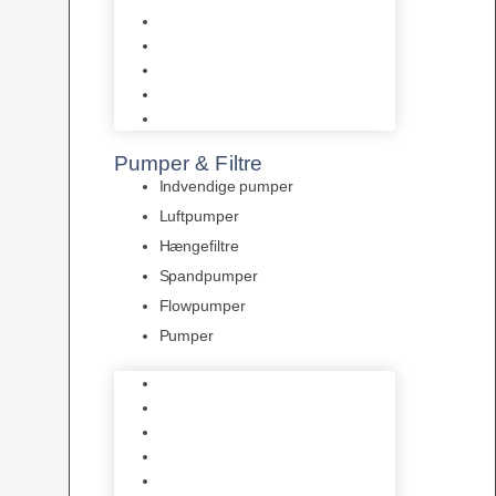
Tropelands fiskefoder
Tropical fiskefoder
Sera fiskefoder
Hikari fiskefoder
Superfish fiskefoder
Pumper & Filtre
Indvendige pumper
Luftpumper
Hængefiltre
Spandpumper
Flowpumper
Pumper
Indvendige pumper
Luftpumper
Hængefiltre
Spandpumper
Flowpumper