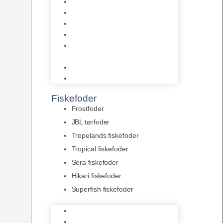
AquaFlora
Bundt planter
Moderplanter XL-planter
Planter i potter
Portioner (Mosser, Flydeplanter
& Knolde)
plantegødning & Redskaber
Clips
Fiskefoder
Frostfoder
JBL tørfoder
Tropelands fiskefoder
Tropical fiskefoder
Sera fiskefoder
Hikari fiskefoder
Superfish fiskefoder
Frostfoder
JBL tørfoder