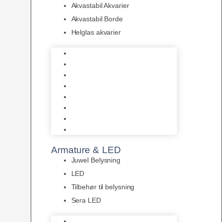
Akvastabil Akvarier
Akvastabil Borde
Helglas akvarier
Juwel Akvarier
AquaMedic
Design Akvarier
Fluval Akvarium
Akvarie Startsæt
Akvastabil Akvarier
Akvastabil Borde
Helglas akvarier
Armature & LED
Juwel Belysning
LED
Tilbehør til belysning
Sera LED
Juwel Belysning