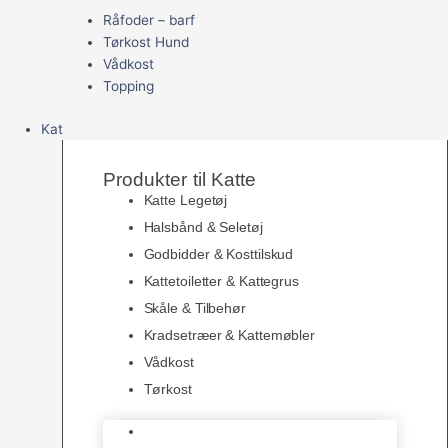
Råfoder – barf
Tørkost Hund
Vådkost
Topping
Kat
Produkter til Katte
Katte Legetøj
Halsbånd & Seletøj
Godbidder & Kosttilskud
Kattetoiletter & Kattegrus
Skåle & Tilbehør
Kradsetræer & Kattemøbler
Vådkost
Tørkost
Katte Legetøj