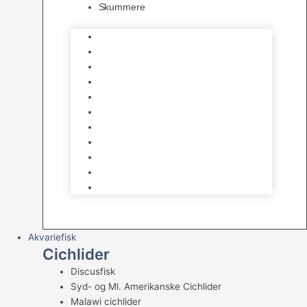
Skummere
Foder – Saltvand
LED Saltvand
Flowpumper
Måleudstyr
Vandtilberedning
Saltvands Tilbehør
Varmelegemer
Levende sten & bundlag
Osmose Anlæg
Reaktore
Skummere
Akvariefisk
Cichlider
Discusfisk
Syd- og Ml. Amerikanske Cichlider
Malawi cichlider