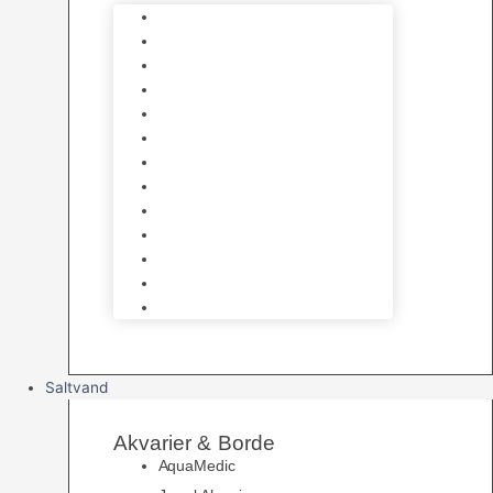
Varmelegemer
Akvarie Bundlag
Dekorationer & Mallehuler
Måleudstyr & testsæt
Vandtilberedning
Algefjerner & Rengøring
CO2 anlæg
Garra Rufa – Doktorfisk
Osmose Anlæg
UV Filtrering
Fittings & Silikone
Fiskenet
Foderautomater
Saltvand
Akvarier & Borde
AquaMedic