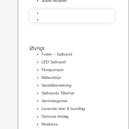
Juwel Akvarier
AquaMedic
Juwel Akvarier
Øvrigt
Foder – Saltvand
LED Saltvand
Flowpumper
Måleudstyr
Vandtilberedning
Saltvands Tilbehør
Varmelegemer
Levende sten & bundlag
Osmose Anlæg
Reaktore