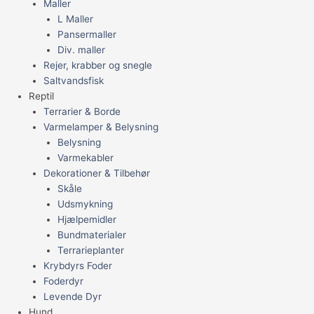
Maller
L Maller
Pansermaller
Div. maller
Rejer, krabber og snegle
Saltvandsfisk
Reptil
Terrarier & Borde
Varmelamper & Belysning
Belysning
Varmekabler
Dekorationer & Tilbehør
Skåle
Udsmykning
Hjælpemidler
Bundmaterialer
Terrarieplanter
Krybdyrs Foder
Foderdyr
Levende Dyr
Hund