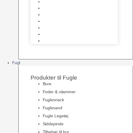
Halsbånd & Seletøj
Godbidder & Kosttilskud
Kattetoiletter & Kattegrus
Skåle & Tilbehør
Kradsetræer & Kattemøbler
Vådkost
Tørkost
Fugl
Produkter til Fugle
Bure
Foder & vitaminer
Fuglesnack
Fuglesand
Fugle Legetøj
Siddepinde
Tilbehør til bur