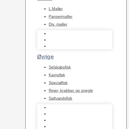
L Maller
Pansermaller
Div. maller
L Maller
Pansermaller
Div. maller
Øvrige
Selskabsfisk
Kampfisk
Specialfisk
Rejer, krabber og snegle
Saltvandsfisk
Selskabsfisk
Kampfisk
Specialfisk
Rejer, krabber og snegle