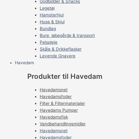
Godbidder & Snacks
Legetøj
Hamsterhjul
Huse & Skjul
Bundlag
Bure, løbegårde & transport
Pelspleje
Skåle & Drikkeflasker
Levende Gnavere
Havedam
Produkter til Havedam
Havedamsnet
Havedamsfoder
Filter & Filtermaterialer
Havedams Pumper
Havedamsfisk
Vandbehandlingsmidler
Havedamsnet
Havedamsfoder