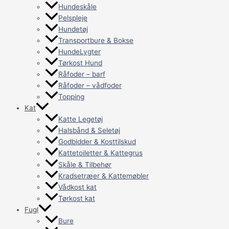
Hundeskåle
Pelspleje
Hundetøj
Transportbure & Bokse
HundeLygter
Tørkost Hund
Råfoder – barf
Råfoder – vådfoder
Topping
Kat
Katte Legetøj
Halsbånd & Seletøj
Godbidder & Kosttilskud
Kattetoiletter & Kattegrus
Skåle & Tilbehør
Kradsetræer & Kattemøbler
Vådkost kat
Tørkost kat
Fugl
Bure