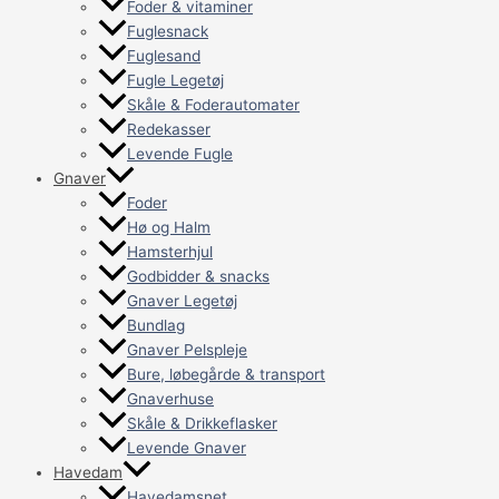
Foder & vitaminer
Fuglesnack
Fuglesand
Fugle Legetøj
Skåle & Foderautomater
Redekasser
Levende Fugle
Gnaver
Foder
Hø og Halm
Hamsterhjul
Godbidder & snacks
Gnaver Legetøj
Bundlag
Gnaver Pelspleje
Bure, løbegårde & transport
Gnaverhuse
Skåle & Drikkeflasker
Levende Gnaver
Havedam
Havedamsnet