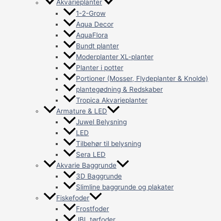
Akvarieplanter
1-2-Grow
Aqua Decor
AquaFlora
Bundt planter
Moderplanter XL-planter
Planter i potter
Portioner (Mosser, Flydeplanter & Knolde)
plantegødning & Redskaber
Tropica Akvarieplanter
Armature & LED
Juwel Belysning
LED
Tilbehør til belysning
Sera LED
Akvarie Baggrunde
3D Baggrunde
Slimline baggrunde og plakater
Fiskefoder
Frostfoder
JBL tørfoder