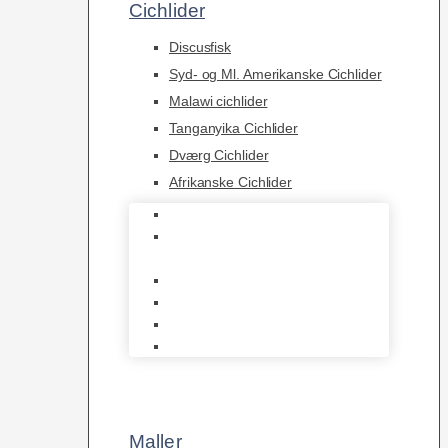
Cichlider
Discusfisk
Syd- og Ml. Amerikanske Cichlider
Malawi cichlider
Tanganyika Cichlider
Dværg Cichlider
Afrikanske Cichlider
Discusfisk
Syd- og Ml. Amerikanske
Cichlider
Malawi cichlider
Tanganyika Cichlider
Dværg Cichlider
Afrikanske Cichlider
Maller