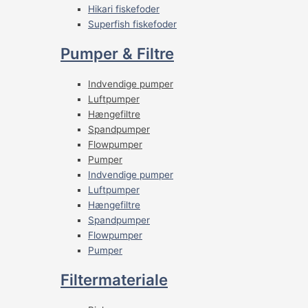
Hikari fiskefoder
Superfish fiskefoder
Pumper & Filtre
Indvendige pumper
Luftpumper
Hængefiltre
Spandpumper
Flowpumper
Pumper
Indvendige pumper
Luftpumper
Hængefiltre
Spandpumper
Flowpumper
Pumper
Filtermateriale