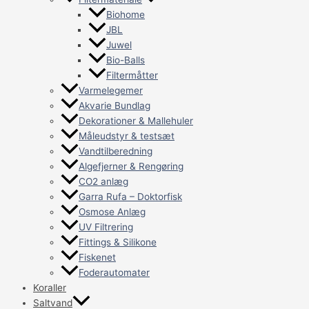
Biohome
JBL
Juwel
Bio-Balls
Filtermåtter
Varmelegemer
Akvarie Bundlag
Dekorationer & Mallehuler
Måleudstyr & testsæt
Vandtilberedning
Algefjerner & Rengøring
CO2 anlæg
Garra Rufa – Doktorfisk
Osmose Anlæg
UV Filtrering
Fittings & Silikone
Fiskenet
Foderautomater
Koraller
Saltvand