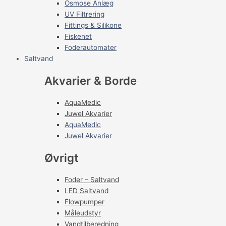
Osmose Anlæg
UV Filtrering
Fittings & Silikone
Fiskenet
Foderautomater
Saltvand
Akvarier & Borde
AquaMedic
Juwel Akvarier
AquaMedic
Juwel Akvarier
Øvrigt
Foder – Saltvand
LED Saltvand
Flowpumper
Måleudstyr
Vandtilberedning