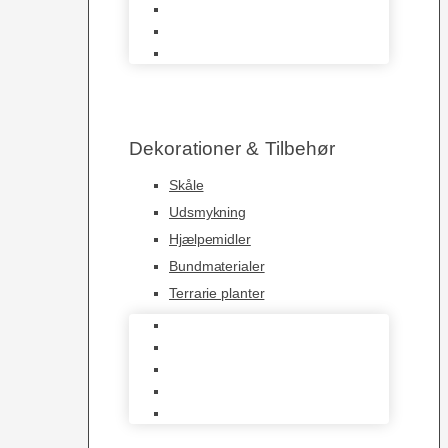
Krybdyrs Foder
Foderdyr
Levende Dyr
Dekorationer & Tilbehør
Skåle
Udsmykning
Hjælpemidler
Bundmaterialer
Terrarie planter
Skåle
Udsmykning
Hjælpemidler
Bundmaterialer
Terrarie planter