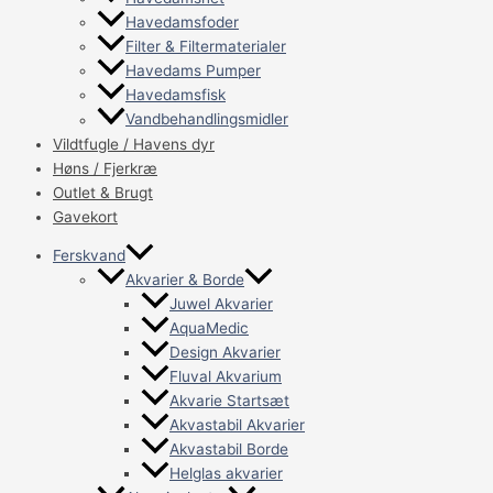
Havedamsfoder
Filter & Filtermaterialer
Havedams Pumper
Havedamsfisk
Vandbehandlingsmidler
Vildtfugle / Havens dyr
Høns / Fjerkræ
Outlet & Brugt
Gavekort
Ferskvand
Akvarier & Borde
Juwel Akvarier
AquaMedic
Design Akvarier
Fluval Akvarium
Akvarie Startsæt
Akvastabil Akvarier
Akvastabil Borde
Helglas akvarier