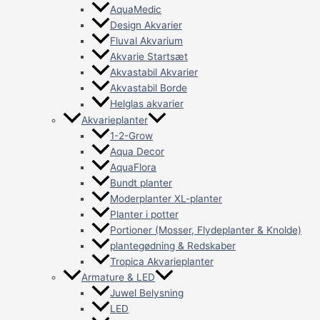
AquaMedic
Design Akvarier
Fluval Akvarium
Akvarie Startsæt
Akvastabil Akvarier
Akvastabil Borde
Helglas akvarier
Akvarieplanter
1-2-Grow
Aqua Decor
AquaFlora
Bundt planter
Moderplanter XL-planter
Planter i potter
Portioner (Mosser, Flydeplanter & Knolde)
plantegødning & Redskaber
Tropica Akvarieplanter
Armature & LED
Juwel Belysning
LED