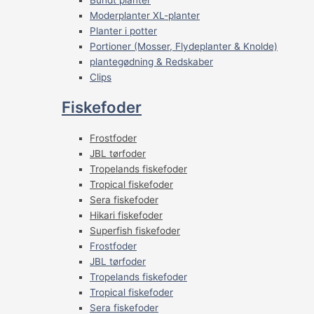
Moderplanter XL-planter
Planter i potter
Portioner (Mosser, Flydeplanter & Knolde)
plantegødning & Redskaber
Clips
Fiskefoder
Frostfoder
JBL tørfoder
Tropelands fiskefoder
Tropical fiskefoder
Sera fiskefoder
Hikari fiskefoder
Superfish fiskefoder
Frostfoder
JBL tørfoder
Tropelands fiskefoder
Tropical fiskefoder
Sera fiskefoder