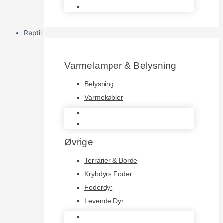
Saltvandsfisk
Reptil
Varmelamper & Belysning
Belysning
Varmekabler
Belysning
Varmekabler
Øvrige
Terrarier & Borde
Krybdyrs Foder
Foderdyr
Levende Dyr
Terrarier & Borde