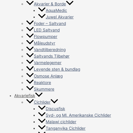
Akvarier & Borde
AquaMedic
Juwel Akvarier
Foder – Saltvand
LED Saltvand
Flowpumper
Måleudstyr
Vandtilberedning
Saltvands Tilbehør
Varmelegemer
Levende sten & bundlag
Osmose Anlæg
Reaktore
Skummere
Akvariefisk
Cichlider
Discusfisk
Syd- og Ml. Amerikanske Cichlider
Malawi cichlider
Tanganyika Cichlider