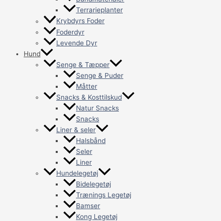
Terrarieplanter
Krybdyrs Foder
Foderdyr
Levende Dyr
Hund
Senge & Tæpper
Senge & Puder
Måtter
Snacks & Kosttilskud
Natur Snacks
Snacks
Liner & seler
Halsbånd
Seler
Liner
Hundelegetøj
Bidelegetøj
Trænings Legetøj
Bamser
Kong Legetøj