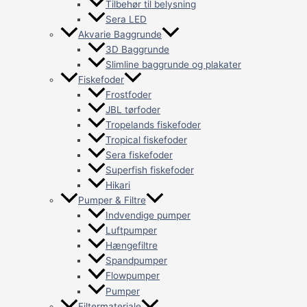
Tilbehør til belysning
Sera LED
Akvarie Baggrunde
3D Baggrunde
Slimline baggrunde og plakater
Fiskefoder
Frostfoder
JBL tørfoder
Tropelands fiskefoder
Tropical fiskefoder
Sera fiskefoder
Superfish fiskefoder
Hikari
Pumper & Filtre
Indvendige pumper
Luftpumper
Hængefiltre
Spandpumper
Flowpumper
Pumper
Filtermateriale