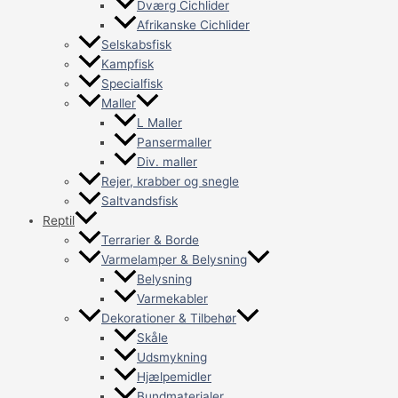
Dværg Cichlider
Afrikanske Cichlider
Selskabsfisk
Kampfisk
Specialfisk
Maller
L Maller
Pansermaller
Div. maller
Rejer, krabber og snegle
Saltvandsfisk
Reptil
Terrarier & Borde
Varmelamper & Belysning
Belysning
Varmekabler
Dekorationer & Tilbehør
Skåle
Udsmykning
Hjælpemidler
Bundmaterialer