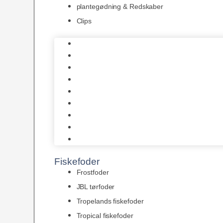
plantegødning & Redskaber
Clips
1-2-Grow/In Vitro
Aqua Decor
AquaFlora
Bundt planter
Moderplanter XL-planter
Planter i potter
Portioner (Mosser, Flydeplanter & Knolde)
plantegødning & Redskaber
Clips
Fiskefoder
Frostfoder
JBL tørfoder
Tropelands fiskefoder
Tropical fiskefoder