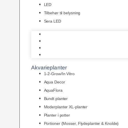
LED
Tilbehør til belysning
Sera LED
Juwel Belysning
LED
Tilbehør til belysning
Sera LED
Akvarieplanter
1-2-Grow/In Vitro
Aqua Decor
AquaFlora
Bundt planter
Moderplanter XL-planter
Planter i potter
Portioner (Mosser, Flydeplanter & Knolde)