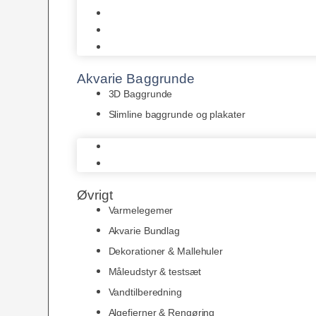
Juwel
Bio-Balls
Filtermåtter
Akvarie Baggrunde
3D Baggrunde
Slimline baggrunde og plakater
3D Baggrunde
Slimline baggrunde og plakater
Øvrigt
Varmelegemer
Akvarie Bundlag
Dekorationer & Mallehuler
Måleudstyr & testsæt
Vandtilberedning
Algefjerner & Rengøring