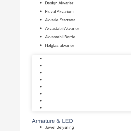
Design Akvarier
Fluval Akvarium
Akvarie Startsæt
Akvastabil Akvarier
Akvastabil Borde
Helglas akvarier
Juwel Akvarier
AquaMedic
Design Akvarier
Fluval Akvarium
Akvarie Startsæt
Akvastabil Akvarier
Akvastabil Borde
Helglas akvarier
Armature & LED
Juwel Belysning