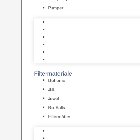
Pumper
Indvendige pumper
Luftpumper
Hængefiltre
Spandpumper
Flowpumper
Pumper
Filtermateriale
Biohome
JBL
Juwel
Bio-Balls
Filtermåtter
Biohome
JBL