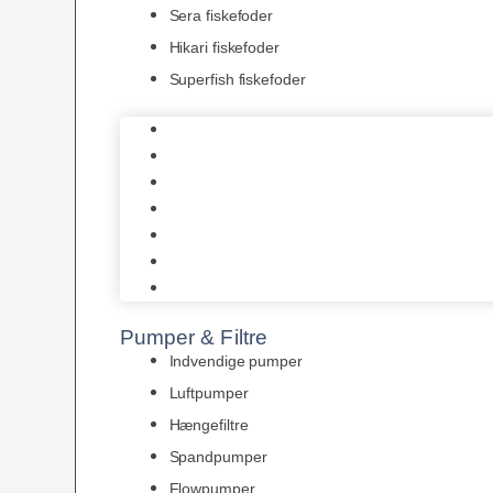
Sera fiskefoder
Hikari fiskefoder
Superfish fiskefoder
Frostfoder
JBL tørfoder
Tropelands fiskefoder
Tropical fiskefoder
Sera fiskefoder
Hikari fiskefoder
Superfish fiskefoder
Pumper & Filtre
Indvendige pumper
Luftpumper
Hængefiltre
Spandpumper
Flowpumper