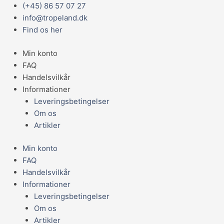
Gå
Main
(+45) 86 57 07 27
til
Menu
info@tropeland.dk
indholdet
Find os her
Min konto
FAQ
Handelsvilkår
Informationer
Leveringsbetingelser
Om os
Artikler
Min konto
FAQ
Handelsvilkår
Informationer
Leveringsbetingelser
Om os
Artikler