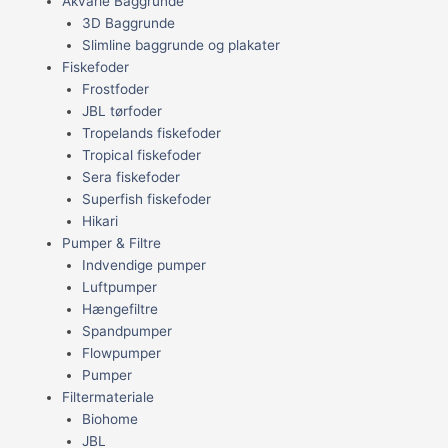
Akvarie Baggrunde
3D Baggrunde
Slimline baggrunde og plakater
Fiskefoder
Frostfoder
JBL tørfoder
Tropelands fiskefoder
Tropical fiskefoder
Sera fiskefoder
Superfish fiskefoder
Hikari
Pumper & Filtre
Indvendige pumper
Luftpumper
Hængefiltre
Spandpumper
Flowpumper
Pumper
Filtermateriale
Biohome
JBL