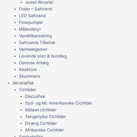
Juwel Akvarier
Foder – Saltvand
LED Saltvand
Flowpumper
Måleudstyr
Vandtilberedning
Saltvands Tilbehør
Varmelegemer
Levende sten & bundlag
Osmose Anlæg
Reaktore
Skummere
Akvariefisk
Cichlider
Discusfisk
Syd- og Ml. Amerikanske Cichlider
Malawi cichlider
Tanganyika Cichlider
Dværg Cichlider
Afrikanske Cichlider
Selskabsfisk