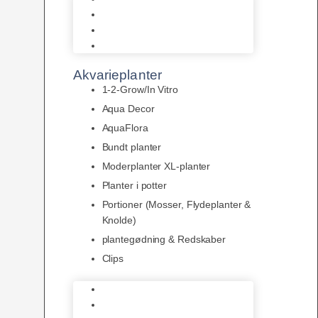
LED
Tilbehør til belysning
Sera LED
Akvarieplanter
1-2-Grow/In Vitro
Aqua Decor
AquaFlora
Bundt planter
Moderplanter XL-planter
Planter i potter
Portioner (Mosser, Flydeplanter &
Knolde)
plantegødning & Redskaber
Clips
1-2-Grow/In Vitro
Aqua Decor