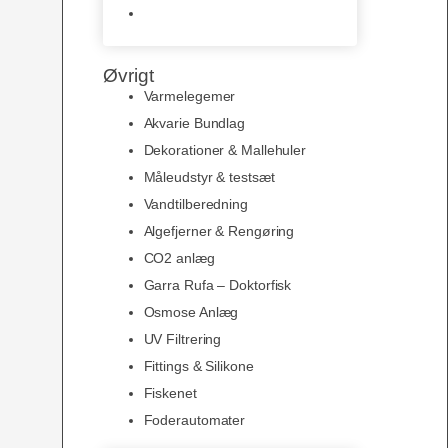
Slimline baggrunde og
plakater
Øvrigt
Varmelegemer
Akvarie Bundlag
Dekorationer & Mallehuler
Måleudstyr & testsæt
Vandtilberedning
Algefjerner & Rengøring
CO2 anlæg
Garra Rufa – Doktorfisk
Osmose Anlæg
UV Filtrering
Fittings & Silikone
Fiskenet
Foderautomater