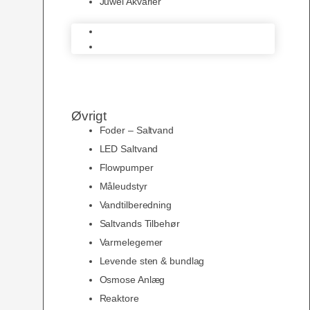
Juwel Akvarier
AquaMedic
Juwel Akvarier
Øvrigt
Foder – Saltvand
LED Saltvand
Flowpumper
Måleudstyr
Vandtilberedning
Saltvands Tilbehør
Varmelegemer
Levende sten & bundlag
Osmose Anlæg
Reaktore