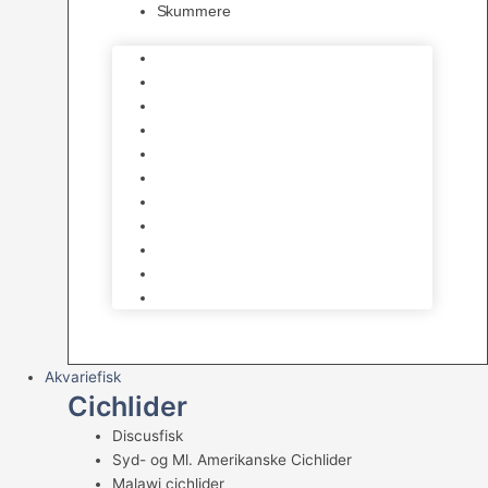
Skummere
Foder – Saltvand
LED Saltvand
Flowpumper
Måleudstyr
Vandtilberedning
Saltvands Tilbehør
Varmelegemer
Levende sten & bundlag
Osmose Anlæg
Reaktore
Skummere
Akvariefisk
Cichlider
Discusfisk
Syd- og Ml. Amerikanske Cichlider
Malawi cichlider