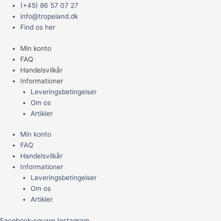
Gå
Main
(+45) 86 57 07 27
til
Menu
info@tropeland.dk
indholdet
Find os her
Min konto
FAQ
Handelsvilkår
Informationer
Leveringsbetingelser
Om os
Artikler
Min konto
FAQ
Handelsvilkår
Informationer
Leveringsbetingelser
Om os
Artikler
Facebook-square
Instagram