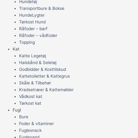
Hundetøj
Transportbure & Bokse
HundeLygter
Tørkost Hund
Råfoder – barf
Råfoder – vådfoder
Topping
Kat
Katte Legetøj
Halsbånd & Seletøj
Godbidder & Kosttilskud
Kattetoiletter & Kattegrus
Skåle & Tilbehør
Kradsetræer & Kattemøbler
Vådkost kat
Tørkost kat
Fugl
Bure
Foder & vitaminer
Fuglesnack
Fuglesand