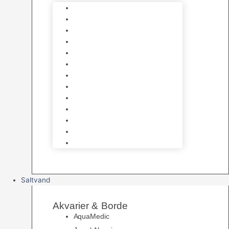
Varmelegemer
Akvarie Bundlag
Dekorationer & Mallehuler
Måleudstyr & testsæt
Vandtilberedning
Algefjerner & Rengøring
CO2 anlæg
Garra Rufa – Doktorfisk
Osmose Anlæg
UV Filtrering
Fittings & Silikone
Fiskenet
Foderautomater
Saltvand
Akvarier & Borde
AquaMedic