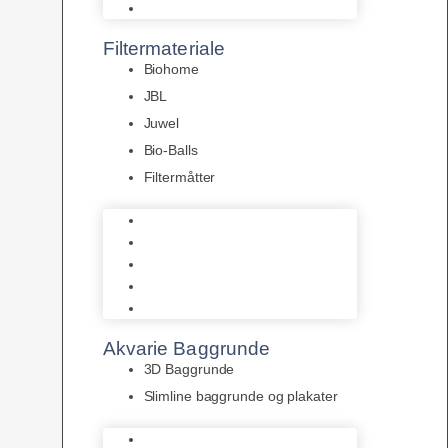
Pumper
Filtermateriale
Biohome
JBL
Juwel
Bio-Balls
Filtermåtter
Biohome
JBL
Juwel
Bio-Balls
Filtermåtter
Akvarie Baggrunde
3D Baggrunde
Slimline baggrunde og plakater
3D Baggrunde