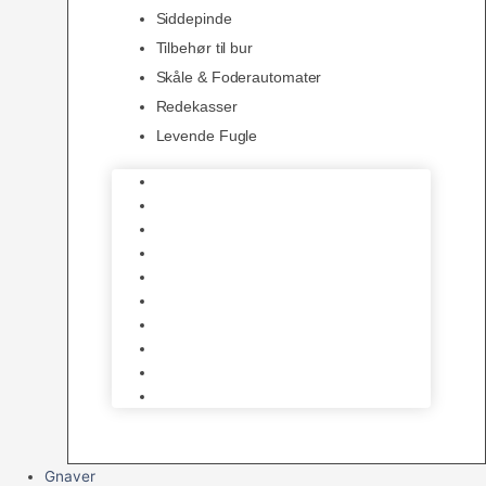
Siddepinde
Tilbehør til bur
Skåle & Foderautomater
Redekasser
Levende Fugle
Bure
Foder & vitaminer
Fuglesnack
Fuglesand
Fugle Legetøj
Siddepinde
Tilbehør til bur
Skåle & Foderautomater
Redekasser
Levende Fugle
Gnaver