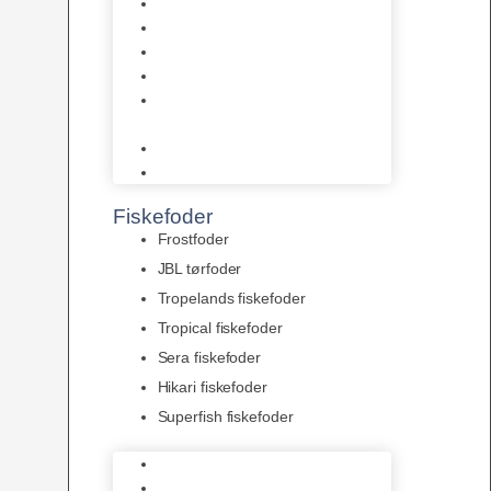
AquaFlora
Bundt planter
Moderplanter XL-planter
Planter i potter
Portioner (Mosser, Flydeplanter
& Knolde)
plantegødning & Redskaber
Clips
Fiskefoder
Frostfoder
JBL tørfoder
Tropelands fiskefoder
Tropical fiskefoder
Sera fiskefoder
Hikari fiskefoder
Superfish fiskefoder
Frostfoder
JBL tørfoder