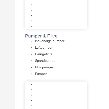
Tropelands fiskefoder
Tropical fiskefoder
Sera fiskefoder
Hikari fiskefoder
Superfish fiskefoder
Pumper & Filtre
Indvendige pumper
Luftpumper
Hængefiltre
Spandpumper
Flowpumper
Pumper
Indvendige pumper
Luftpumper
Hængefiltre
Spandpumper
Flowpumper