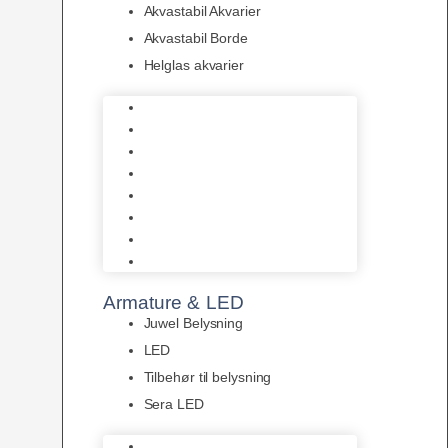
Akvastabil Akvarier
Akvastabil Borde
Helglas akvarier
Juwel Akvarier
AquaMedic
Design Akvarier
Fluval Akvarium
Akvarie Startsæt
Akvastabil Akvarier
Akvastabil Borde
Helglas akvarier
Armature & LED
Juwel Belysning
LED
Tilbehør til belysning
Sera LED
Juwel Belysning