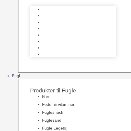
Katte Legetøj
Halsbånd & Seletøj
Godbidder & Kosttilskud
Kattetoiletter & Kattegrus
Skåle & Tilbehør
Kradsetræer & Kattemøbler
Vådkost
Tørkost
Fugl
Produkter til Fugle
Bure
Foder & vitaminer
Fuglesnack
Fuglesand
Fugle Legetøj