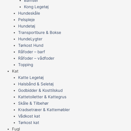
Bamser
Kong Legetøj
Hundeskåle
Pelspleje
Hundetøj
Transportbure & Bokse
HundeLygter
Tørkost Hund
Råfoder – barf
Råfoder – vådfoder
Topping
Kat
Katte Legetøj
Halsbånd & Seletøj
Godbidder & Kosttilskud
Kattetoiletter & Kattegrus
Skåle & Tilbehør
Kradsetræer & Kattemøbler
Vådkost kat
Tørkost kat
Fugl