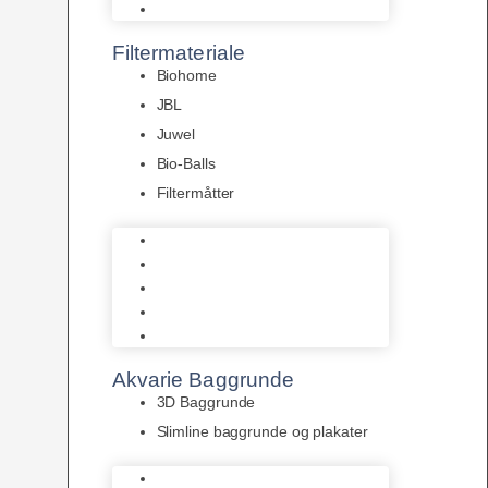
Pumper
Filtermateriale
Biohome
JBL
Juwel
Bio-Balls
Filtermåtter
Biohome
JBL
Juwel
Bio-Balls
Filtermåtter
Akvarie Baggrunde
3D Baggrunde
Slimline baggrunde og plakater
3D Baggrunde