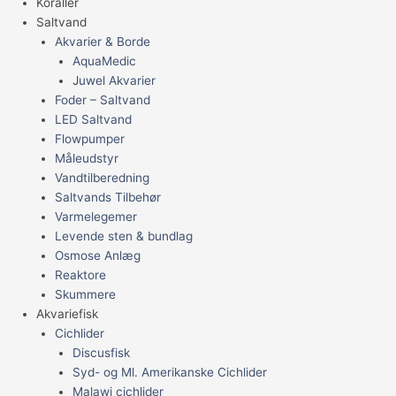
Koraller
Saltvand
Akvarier & Borde
AquaMedic
Juwel Akvarier
Foder – Saltvand
LED Saltvand
Flowpumper
Måleudstyr
Vandtilberedning
Saltvands Tilbehør
Varmelegemer
Levende sten & bundlag
Osmose Anlæg
Reaktore
Skummere
Akvariefisk
Cichlider
Discusfisk
Syd- og Ml. Amerikanske Cichlider
Malawi cichlider