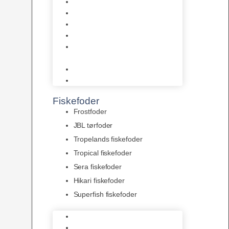
AquaFlora
Bundt planter
Moderplanter XL-planter
Planter i potter
Portioner (Mosser, Flydeplanter
& Knolde)
plantegødning & Redskaber
Clips
Fiskefoder
Frostfoder
JBL tørfoder
Tropelands fiskefoder
Tropical fiskefoder
Sera fiskefoder
Hikari fiskefoder
Superfish fiskefoder
Frostfoder
JBL tørfoder