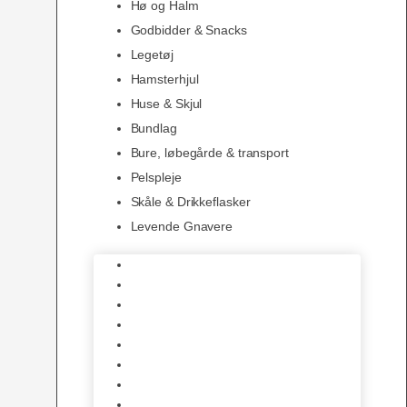
Hø og Halm
Godbidder & Snacks
Legetøj
Hamsterhjul
Huse & Skjul
Bundlag
Bure, løbegårde & transport
Pelspleje
Skåle & Drikkeflasker
Levende Gnavere
Foder
Hø og Halm
Godbidder & Snacks
Legetøj
Hamsterhjul
Huse & Skjul
Bundlag
Bure, løbegårde & transport