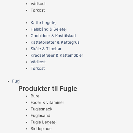
Vådkost
Tørkost
Katte Legetøj
Halsbånd & Seletøj
Godbidder & Kosttilskud
Kattetoiletter & Kattegrus
Skåle & Tilbehør
Kradsetræer & Kattemøbler
Vådkost
Tørkost
Fugl
Produkter til Fugle
Bure
Foder & vitaminer
Fuglesnack
Fuglesand
Fugle Legetøj
Siddepinde