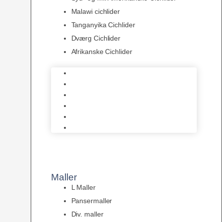
Malawi cichlider
Tanganyika Cichlider
Dværg Cichlider
Afrikanske Cichlider
Discusfisk
Syd- og Ml. Amerikanske Cichlider
Malawi cichlider
Tanganyika Cichlider
Dværg Cichlider
Afrikanske Cichlider
Maller
L Maller
Pansermaller
Div. maller