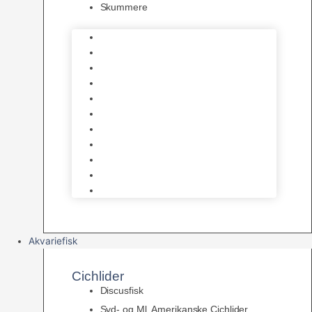
Skummere
Foder – Saltvand
LED Saltvand
Flowpumper
Måleudstyr
Vandtilberedning
Saltvands Tilbehør
Varmelegemer
Levende sten & bundlag
Osmose Anlæg
Reaktore
Skummere
Akvariefisk
Cichlider
Discusfisk
Syd- og Ml. Amerikanske Cichlider