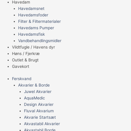
Havedam
Havedamsnet
Havedamsfoder
Filter & Filtermaterialer
Havedams Pumper
Havedamsfisk
Vandbehandlingsmidler
Vildtfugle / Havens dyr
Høns / Fjerkræ
Outlet & Brugt
Gavekort
Ferskvand
Akvarier & Borde
Juwel Akvarier
AquaMedic
Design Akvarier
Fluval Akvarium
Akvarie Startsæt
Akvastabil Akvarier
Akvastabil Borde