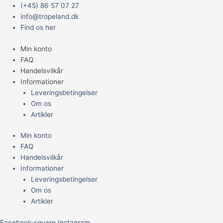
Gå
Main
(+45) 86 57 07 27
til
Menu
info@tropeland.dk
indholdet
Find os her
Min konto
FAQ
Handelsvilkår
Informationer
Leveringsbetingelser
Om os
Artikler
Min konto
FAQ
Handelsvilkår
Informationer
Leveringsbetingelser
Om os
Artikler
Facebook-square
Instagram