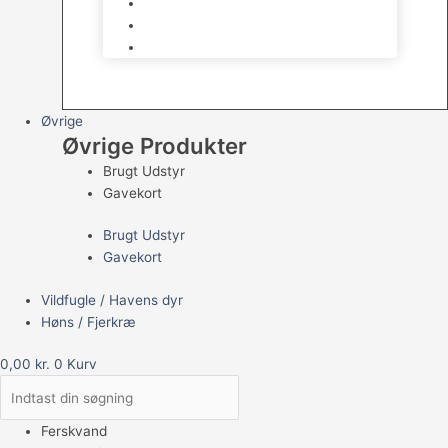
Havedams Pumper
Havedamsfisk
Vandbehandlingsmidler
Øvrige
Øvrige Produkter
Brugt Udstyr
Gavekort
Brugt Udstyr
Gavekort
Vildfugle / Havens dyr
Høns / Fjerkræ
0,00
kr.
0
Kurv
Ferskvand