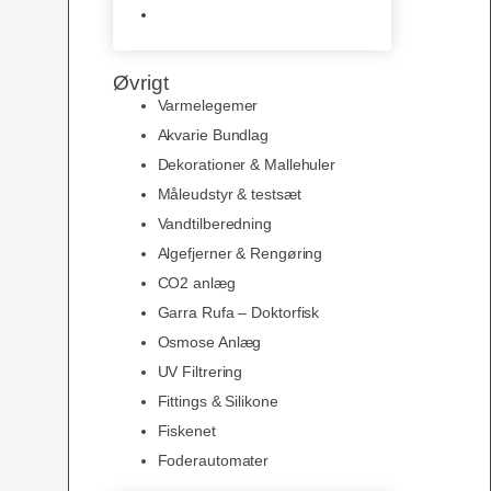
Slimline baggrunde og
plakater
Øvrigt
Varmelegemer
Akvarie Bundlag
Dekorationer & Mallehuler
Måleudstyr & testsæt
Vandtilberedning
Algefjerner & Rengøring
CO2 anlæg
Garra Rufa – Doktorfisk
Osmose Anlæg
UV Filtrering
Fittings & Silikone
Fiskenet
Foderautomater