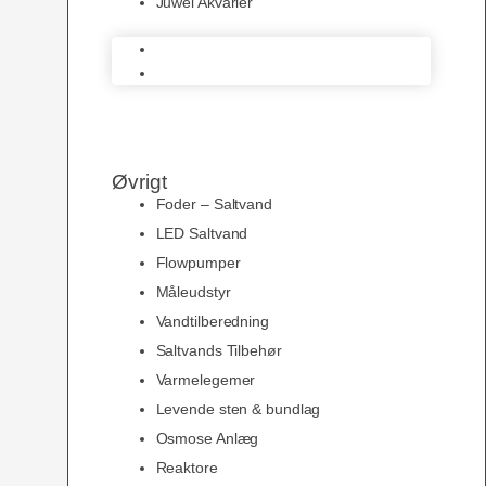
Juwel Akvarier
AquaMedic
Juwel Akvarier
Øvrigt
Foder – Saltvand
LED Saltvand
Flowpumper
Måleudstyr
Vandtilberedning
Saltvands Tilbehør
Varmelegemer
Levende sten & bundlag
Osmose Anlæg
Reaktore