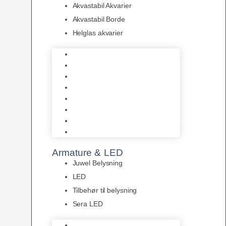
Akvastabil Akvarier
Akvastabil Borde
Helglas akvarier
Juwel Akvarier
AquaMedic
Design Akvarier
Fluval Akvarium
Akvarie Startsæt
Akvastabil Akvarier
Akvastabil Borde
Helglas akvarier
Armature & LED
Juwel Belysning
LED
Tilbehør til belysning
Sera LED
Juwel Belysning