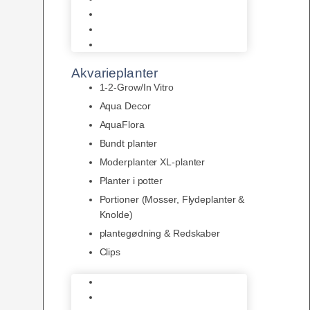
LED
Tilbehør til belysning
Sera LED
Akvarieplanter
1-2-Grow/In Vitro
Aqua Decor
AquaFlora
Bundt planter
Moderplanter XL-planter
Planter i potter
Portioner (Mosser, Flydeplanter &
Knolde)
plantegødning & Redskaber
Clips
1-2-Grow/In Vitro
Aqua Decor