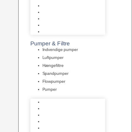
Tropelands fiskefoder
Tropical fiskefoder
Sera fiskefoder
Hikari fiskefoder
Superfish fiskefoder
Pumper & Filtre
Indvendige pumper
Luftpumper
Hængefiltre
Spandpumper
Flowpumper
Pumper
Indvendige pumper
Luftpumper
Hængefiltre
Spandpumper
Flowpumper