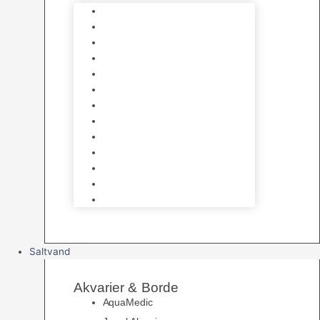
Varmelegemer
Akvarie Bundlag
Dekorationer & Mallehuler
Måleudstyr & testsæt
Vandtilberedning
Algefjerner & Rengøring
CO2 anlæg
Garra Rufa – Doktorfisk
Osmose Anlæg
UV Filtrering
Fittings & Silikone
Fiskenet
Foderautomater
Saltvand
Akvarier & Borde
AquaMedic