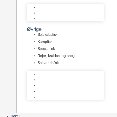
L Maller
Pansermaller
Div. maller
Øvrige
Selskabsfisk
Kampfisk
Specialfisk
Rejer, krabber og snegle
Saltvandsfisk
Selskabsfisk
Kampfisk
Specialfisk
Rejer, krabber og snegle
Saltvandsfisk
Reptil