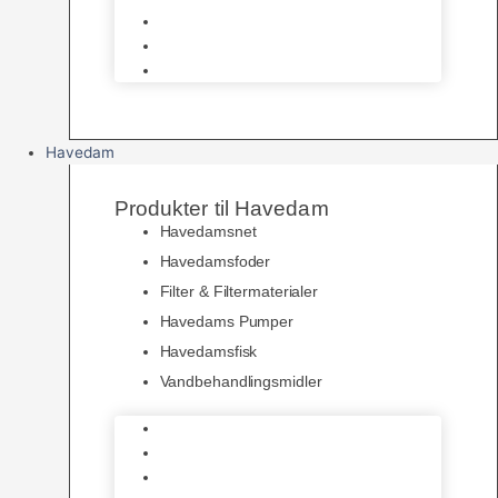
Pelspleje
Skåle & Drikkeflasker
Levende Gnavere
Havedam
Produkter til Havedam
Havedamsnet
Havedamsfoder
Filter & Filtermaterialer
Havedams Pumper
Havedamsfisk
Vandbehandlingsmidler
Havedamsnet
Havedamsfoder
Filter & Filtermaterialer