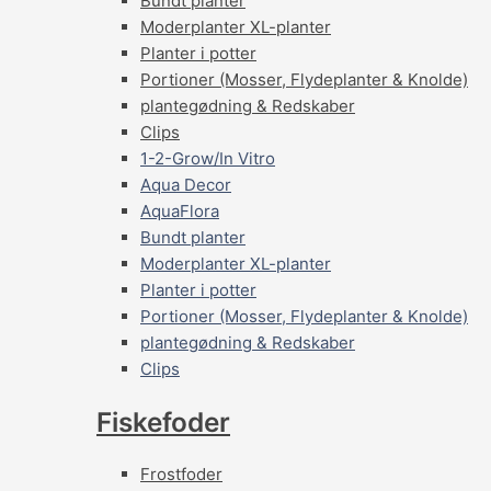
Bundt planter
Moderplanter XL-planter
Planter i potter
Portioner (Mosser, Flydeplanter & Knolde)
plantegødning & Redskaber
Clips
1-2-Grow/In Vitro
Aqua Decor
AquaFlora
Bundt planter
Moderplanter XL-planter
Planter i potter
Portioner (Mosser, Flydeplanter & Knolde)
plantegødning & Redskaber
Clips
Fiskefoder
Frostfoder