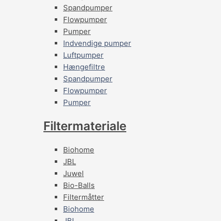
Spandpumper
Flowpumper
Pumper
Indvendige pumper
Luftpumper
Hængefiltre
Spandpumper
Flowpumper
Pumper
Filtermateriale
Biohome
JBL
Juwel
Bio-Balls
Filtermåtter
Biohome
JBL