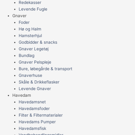
Redekasser
Levende Fugle
Gnaver
Foder
Hø og Halm
Hamsterhjul
Godbidder & snacks
Gnaver Legetøj
Bundlag
Gnaver Pelspleje
Bure, løbegårde & transport
Gnaverhuse
Skåle & Drikkeflasker
Levende Gnaver
Havedam
Havedamsnet
Havedamsfoder
Filter & Filtermaterialer
Havedams Pumper
Havedamsfisk
Vandbehandlingsmidler