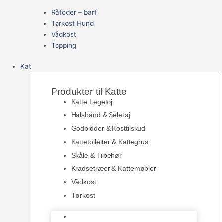
Råfoder – barf
Tørkost Hund
Vådkost
Topping
Kat
Produkter til Katte
Katte Legetøj
Halsbånd & Seletøj
Godbidder & Kosttilskud
Kattetoiletter & Kattegrus
Skåle & Tilbehør
Kradsetræer & Kattemøbler
Vådkost
Tørkost
Katte Legetøj