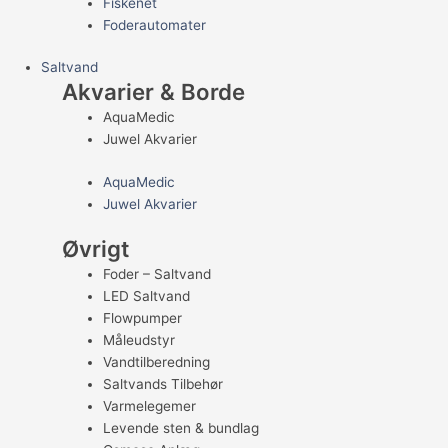
Fiskenet
Foderautomater
Saltvand
Akvarier & Borde
AquaMedic
Juwel Akvarier
AquaMedic
Juwel Akvarier
Øvrigt
Foder – Saltvand
LED Saltvand
Flowpumper
Måleudstyr
Vandtilberedning
Saltvands Tilbehør
Varmelegemer
Levende sten & bundlag