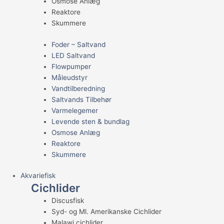
Osmose Anlæg
Reaktore
Skummere
Foder – Saltvand
LED Saltvand
Flowpumper
Måleudstyr
Vandtilberedning
Saltvands Tilbehør
Varmelegemer
Levende sten & bundlag
Osmose Anlæg
Reaktore
Skummere
Akvariefisk
Cichlider
Discusfisk
Syd- og Ml. Amerikanske Cichlider
Malawi cichlider