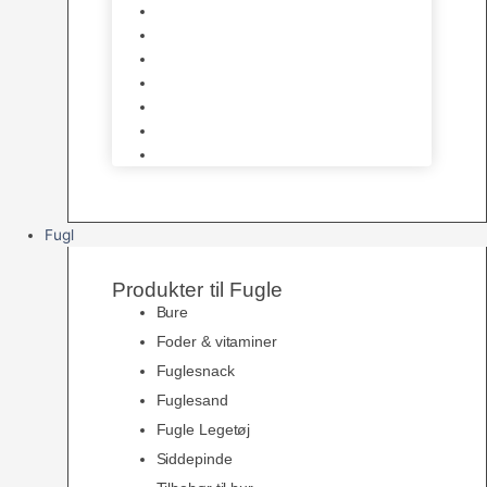
Halsbånd & Seletøj
Godbidder & Kosttilskud
Kattetoiletter & Kattegrus
Skåle & Tilbehør
Kradsetræer & Kattemøbler
Vådkost
Tørkost
Fugl
Produkter til Fugle
Bure
Foder & vitaminer
Fuglesnack
Fuglesand
Fugle Legetøj
Siddepinde