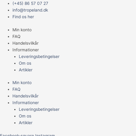
Gå
Main
Prisinterval:
(+45) 86 57 07 27
til
Menu
389,95 kr.
info@tropeland.dk
indholdet
til
Find os her
799,95 kr.
Min konto
FAQ
Handelsvilkår
Informationer
Leveringsbetingelser
Om os
Artikler
Min konto
FAQ
Handelsvilkår
Informationer
Leveringsbetingelser
Om os
Artikler
Facebook-square
Instagram