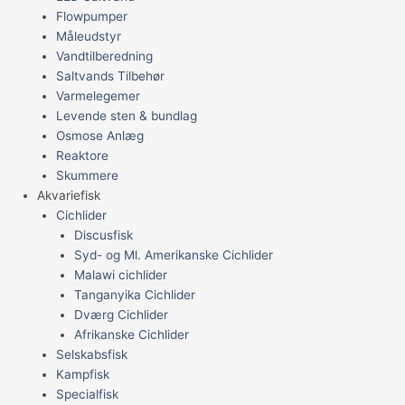
Flowpumper
Måleudstyr
Vandtilberedning
Saltvands Tilbehør
Varmelegemer
Levende sten & bundlag
Osmose Anlæg
Reaktore
Skummere
Akvariefisk
Cichlider
Discusfisk
Syd- og Ml. Amerikanske Cichlider
Malawi cichlider
Tanganyika Cichlider
Dværg Cichlider
Afrikanske Cichlider
Selskabsfisk
Kampfisk
Specialfisk