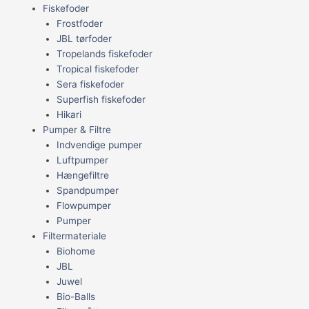
Fiskefoder
Frostfoder
JBL tørfoder
Tropelands fiskefoder
Tropical fiskefoder
Sera fiskefoder
Superfish fiskefoder
Hikari
Pumper & Filtre
Indvendige pumper
Luftpumper
Hængefiltre
Spandpumper
Flowpumper
Pumper
Filtermateriale
Biohome
JBL
Juwel
Bio-Balls