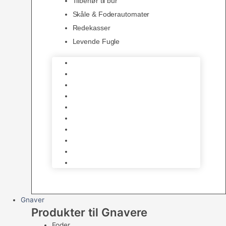
Tilbehør til bur
Skåle & Foderautomater
Redekasser
Levende Fugle
Bure
Foder & vitaminer
Fuglesnack
Fuglesand
Fugle Legetøj
Siddepinde
Tilbehør til bur
Skåle & Foderautomater
Redekasser
Levende Fugle
Gnaver
Produkter til Gnavere
Foder