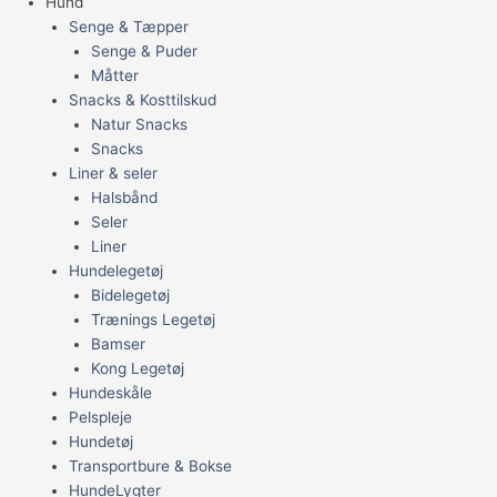
Hund
Senge & Tæpper
Senge & Puder
Måtter
Snacks & Kosttilskud
Natur Snacks
Snacks
Liner & seler
Halsbånd
Seler
Liner
Hundelegetøj
Bidelegetøj
Trænings Legetøj
Bamser
Kong Legetøj
Hundeskåle
Pelspleje
Hundetøj
Transportbure & Bokse
HundeLygter