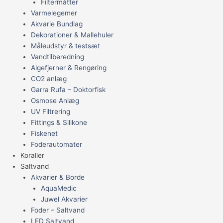
Filtermåtter
Varmelegemer
Akvarie Bundlag
Dekorationer & Mallehuler
Måleudstyr & testsæt
Vandtilberedning
Algefjerner & Rengøring
CO2 anlæg
Garra Rufa – Doktorfisk
Osmose Anlæg
UV Filtrering
Fittings & Silikone
Fiskenet
Foderautomater
Koraller
Saltvand
Akvarier & Borde
AquaMedic
Juwel Akvarier
Foder – Saltvand
LED Saltvand