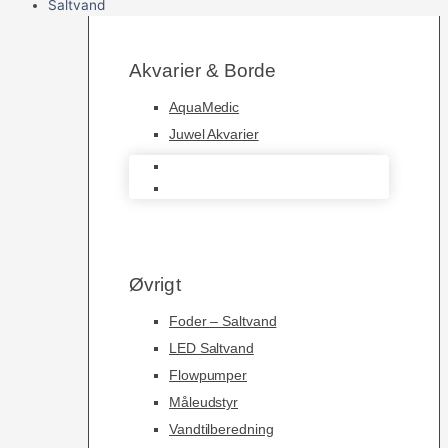
Saltvand
Akvarier & Borde
AquaMedic
Juwel Akvarier
AquaMedic
Juwel Akvarier
Øvrigt
Foder – Saltvand
LED Saltvand
Flowpumper
Måleudstyr
Vandtilberedning