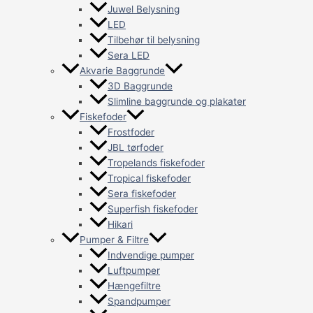
Juwel Belysning
LED
Tilbehør til belysning
Sera LED
Akvarie Baggrunde
3D Baggrunde
Slimline baggrunde og plakater
Fiskefoder
Frostfoder
JBL tørfoder
Tropelands fiskefoder
Tropical fiskefoder
Sera fiskefoder
Superfish fiskefoder
Hikari
Pumper & Filtre
Indvendige pumper
Luftpumper
Hængefiltre
Spandpumper