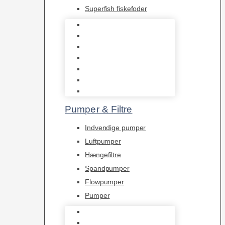
Superfish fiskefoder
Frostfoder
JBL tørfoder
Tropelands fiskefoder
Tropical fiskefoder
Sera fiskefoder
Hikari fiskefoder
Superfish fiskefoder
Pumper & Filtre
Indvendige pumper
Luftpumper
Hængefiltre
Spandpumper
Flowpumper
Pumper
Indvendige pumper
Luftpumper