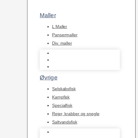
Maller
L Maller
Pansermaller
Div. maller
L Maller
Pansermaller
Div. maller
Øvrige
Selskabsfisk
Kampfisk
Specialfisk
Rejer, krabber og snegle
Saltvandsfisk
Selskabsfisk