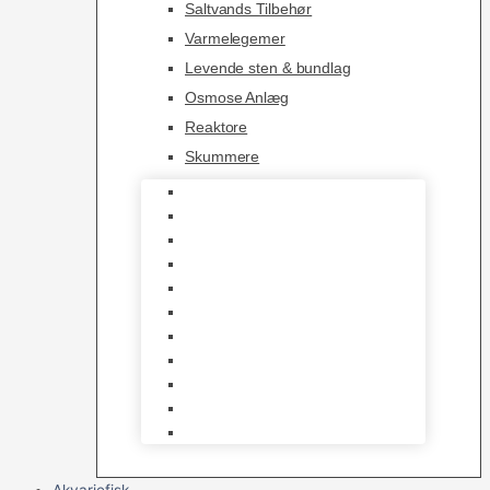
Saltvands Tilbehør
Varmelegemer
Levende sten & bundlag
Osmose Anlæg
Reaktore
Skummere
Foder – Saltvand
LED Saltvand
Flowpumper
Måleudstyr
Vandtilberedning
Saltvands Tilbehør
Varmelegemer
Levende sten & bundlag
Osmose Anlæg
Reaktore
Skummere
Akvariefisk