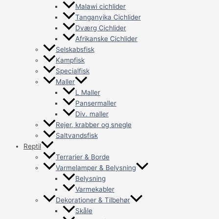
Malawi cichlider
Tanganyika Cichlider
Dværg Cichlider
Afrikanske Cichlider
Selskabsfisk
Kampfisk
Specialfisk
Maller
L Maller
Pansermaller
Div. maller
Rejer, krabber og snegle
Saltvandsfisk
Reptil
Terrarier & Borde
Varmelamper & Belysning
Belysning
Varmekabler
Dekorationer & Tilbehør
Skåle