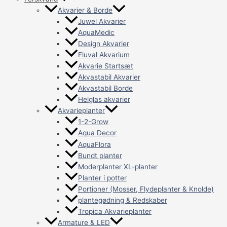
Akvarier & Borde
Juwel Akvarier
AquaMedic
Design Akvarier
Fluval Akvarium
Akvarie Startsæt
Akvastabil Akvarier
Akvastabil Borde
Helglas akvarier
Akvarieplanter
1-2-Grow
Aqua Decor
AquaFlora
Bundt planter
Moderplanter XL-planter
Planter i potter
Portioner (Mosser, Flydeplanter & Knolde)
plantegødning & Redskaber
Tropica Akvarieplanter
Armature & LED