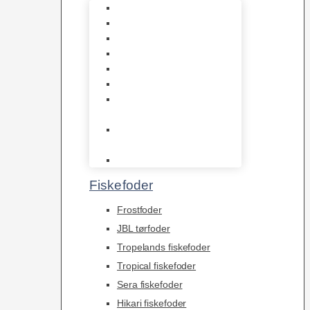
1-2-Grow/In Vitro
Aqua Decor
AquaFlora
Bundt planter
Moderplanter XL-planter
Planter i potter
Portioner (Mosser,
Flydeplanter & Knolde)
plantegødning &
Redskaber
Clips
Fiskefoder
Frostfoder
JBL tørfoder
Tropelands fiskefoder
Tropical fiskefoder
Sera fiskefoder
Hikari fiskefoder