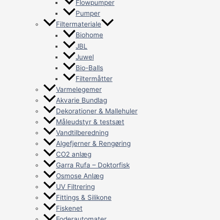
Flowpumper
Pumper
Filtermateriale
Biohome
JBL
Juwel
Bio-Balls
Filtermåtter
Varmelegemer
Akvarie Bundlag
Dekorationer & Mallehuler
Måleudstyr & testsæt
Vandtilberedning
Algefjerner & Rengøring
CO2 anlæg
Garra Rufa – Doktorfisk
Osmose Anlæg
UV Filtrering
Fittings & Silikone
Fiskenet
Foderautomater