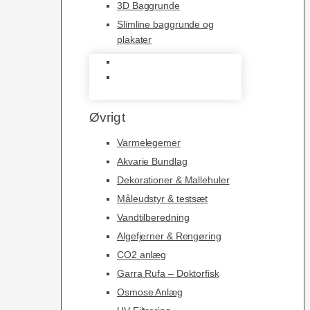
3D Baggrunde
Slimline baggrunde og
plakater
3D Baggrunde
Slimline baggrunde og
plakater
Øvrigt
Varmelegemer
Akvarie Bundlag
Dekorationer & Mallehuler
Måleudstyr & testsæt
Vandtilberedning
Algefjerner & Rengøring
CO2 anlæg
Garra Rufa – Doktorfisk
Osmose Anlæg