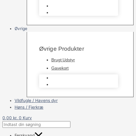
Havedamsfisk
Vandbehandlingsmidler
Øvrige
Øvrige Produkter
Brugt Udstyr
Gavekort
Brugt Udstyr
Gavekort
Vildfugle / Havens dyr
Høns / Fjerkræ
0,00
kr.
0
Kurv
Ferskvand