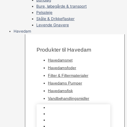
Bure, løbegårde & transport
Pelspleje
Skåle & Drikkeflasker
Levende Gnavere
Havedam
Produkter til Havedam
Havedamsnet
Havedamsfoder
Filter & Filtermaterialer
Havedams Pumper
Havedamsfisk
Vandbehandlingsmidler
Havedamsnet
Havedamsfoder
Filter & Filtermaterialer
Havedams Pumper