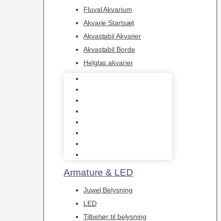
Fluval Akvarium
Akvarie Startsæt
Akvastabil Akvarier
Akvastabil Borde
Helglas akvarier
Juwel Akvarier
AquaMedic
Design Akvarier
Fluval Akvarium
Akvarie Startsæt
Akvastabil Akvarier
Akvastabil Borde
Helglas akvarier
Armature & LED
Juwel Belysning
LED
Tilbehør til belysning