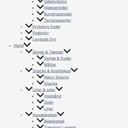
Udsmykning
Hjælpemidler
Bundmaterialer
Terrarieplanter
Krybdyrs Foder
Foderdyr
Levende Dyr
Hund
Senge & Tæpper
Senge & Puder
Måtter
Snacks & Kosttilskud
Natur Snacks
Snacks
Liner & seler
Halsbånd
Seler
Liner
Hundelegetøj
Bidelegetøj
Trænings Legetøj