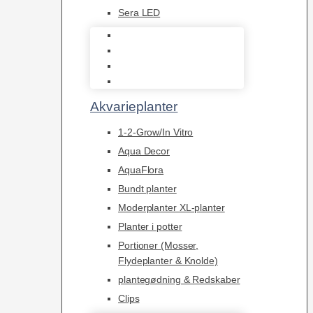
Sera LED
Juwel Belysning
LED
Tilbehør til belysning
Sera LED
Akvarieplanter
1-2-Grow/In Vitro
Aqua Decor
AquaFlora
Bundt planter
Moderplanter XL-planter
Planter i potter
Portioner (Mosser,
Flydeplanter & Knolde)
plantegødning & Redskaber
Clips