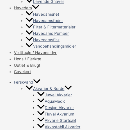
Levende Gnaver
Havedam
Havedamsnet
Havedamsfoder
Filter & Filtermaterialer
Havedams Pumper
Havedamsfisk
Vandbehandlingsmidler
Vildtfugle / Havens dyr
Høns / Fjerkræ
Outlet & Brugt
Gavekort
Ferskvand
Akvarier & Borde
Juwel Akvarier
AquaMedic
Design Akvarier
Fluval Akvarium
Akvarie Startsæt
Akvastabil Akvarier