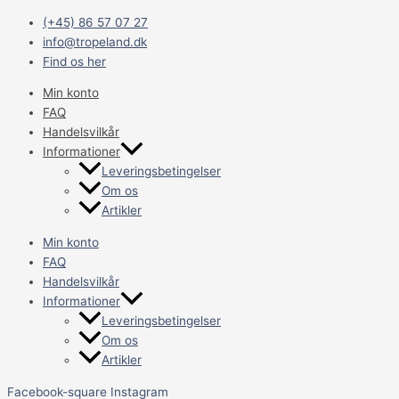
Gå
Main
(+45) 86 57 07 27
til
Menu
info@tropeland.dk
indholdet
Find os her
Min konto
FAQ
Handelsvilkår
Informationer
Leveringsbetingelser
Om os
Artikler
Min konto
FAQ
Handelsvilkår
Informationer
Leveringsbetingelser
Om os
Artikler
Facebook-square
Instagram