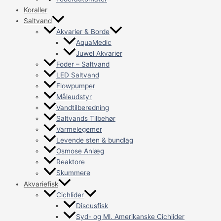
Koraller
Saltvand
Akvarier & Borde
AquaMedic
Juwel Akvarier
Foder – Saltvand
LED Saltvand
Flowpumper
Måleudstyr
Vandtilberedning
Saltvands Tilbehør
Varmelegemer
Levende sten & bundlag
Osmose Anlæg
Reaktore
Skummere
Akvariefisk
Cichlider
Discusfisk
Syd- og Ml. Amerikanske Cichlider