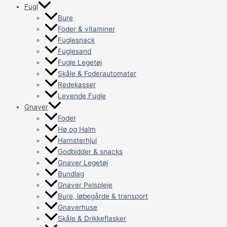
Fugl
Bure
Foder & vitaminer
Fuglesnack
Fuglesand
Fugle Legetøj
Skåle & Foderautomater
Redekasser
Levende Fugle
Gnaver
Foder
Hø og Halm
Hamsterhjul
Godbidder & snacks
Gnaver Legetøj
Bundlag
Gnaver Pelspleje
Bure, løbegårde & transport
Gnaverhuse
Skåle & Drikkeflasker