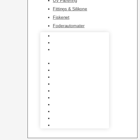
UV Filtrering
Fittings & Silikone
Fiskenet
Foderautomater
Varmelegemer
Akvarie Bundlag
Dekorationer &
Mallehuler
Måleudstyr & testsæt
Vandtilberedning
Algefjerner & Rengøring
CO2 anlæg
Garra Rufa – Doktorfisk
Osmose Anlæg
UV Filtrering
Fittings & Silikone
Fiskenet
Foderautomater