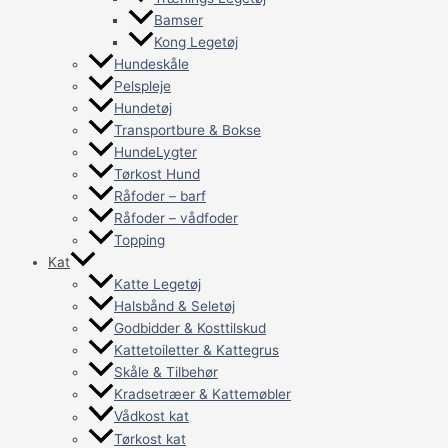
Bamser
Kong Legetøj
Hundeskåle
Pelspleje
Hundetøj
Transportbure & Bokse
HundeLygter
Tørkost Hund
Råfoder – barf
Råfoder – vådfoder
Topping
Kat
Katte Legetøj
Halsbånd & Seletøj
Godbidder & Kosttilskud
Kattetoiletter & Kattegrus
Skåle & Tilbehør
Kradsetræer & Kattemøbler
Vådkost kat
Tørkost kat