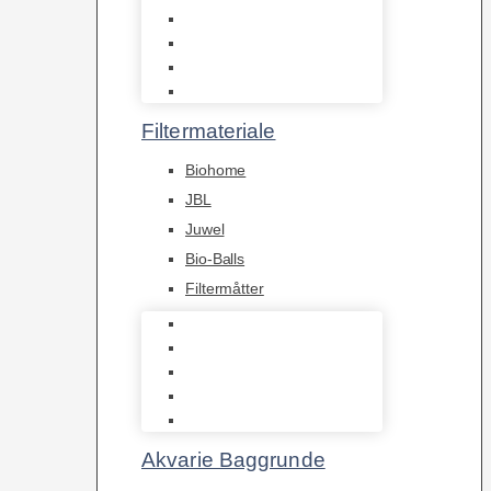
Hængefiltre
Spandpumper
Flowpumper
Pumper
Filtermateriale
Biohome
JBL
Juwel
Bio-Balls
Filtermåtter
Biohome
JBL
Juwel
Bio-Balls
Filtermåtter
Akvarie Baggrunde