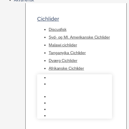
Cichlider
Discusfisk
Syd- og Ml. Amerikanske Cichlider
Malawi cichlider
Tanganyika Cichlider
Dværg Cichlider
Afrikanske Cichlider
Discusfisk
Syd- og Ml. Amerikanske
Cichlider
Malawi cichlider
Tanganyika Cichlider
Dværg Cichlider
Afrikanske Cichlider