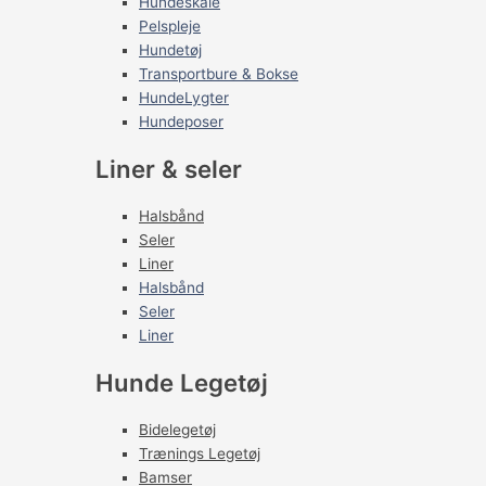
Hundeskåle
Pelspleje
Hundetøj
Transportbure & Bokse
HundeLygter
Hundeposer
Liner & seler
Halsbånd
Seler
Liner
Halsbånd
Seler
Liner
Hunde Legetøj
Bidelegetøj
Trænings Legetøj
Bamser