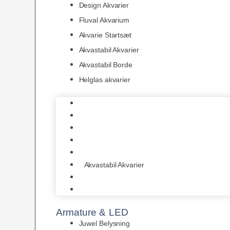
Design Akvarier
Fluval Akvarium
Akvarie Startsæt
Akvastabil Akvarier
Akvastabil Borde
Helglas akvarier
Juwel Akvarier
AquaMedic
Design Akvarier
Fluval Akvarium
Akvarie Startsæt
Akvastabil Akvarier
Akvastabil Borde
Helglas akvarier
Armature & LED
Juwel Belysning