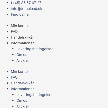
Gå
Main
Den
Den
Prisinterval:
Prisinterval:
(+45) 86 57 07 27
til
Menu
oprindelige
aktuelle
3.849,95 kr.
3.849,95 kr.
info@tropeland.dk
indholdet
pris
pris
til
til
Find os her
var:
er:
8.999,95 kr.
8.999,95 kr.
Min konto
1.899,95 kr..
1.599,95 kr..
FAQ
Handelsvilkår
Informationer
Leveringsbetingelser
Om os
Artikler
Min konto
FAQ
Handelsvilkår
Informationer
Leveringsbetingelser
Om os
Artikler