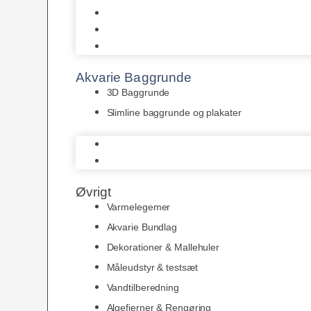
Juwel
Bio-Balls
Filtermåtter
Akvarie Baggrunde
3D Baggrunde
Slimline baggrunde og plakater
3D Baggrunde
Slimline baggrunde og plakater
Øvrigt
Varmelegemer
Akvarie Bundlag
Dekorationer & Mallehuler
Måleudstyr & testsæt
Vandtilberedning
Algefjerner & Rengøring