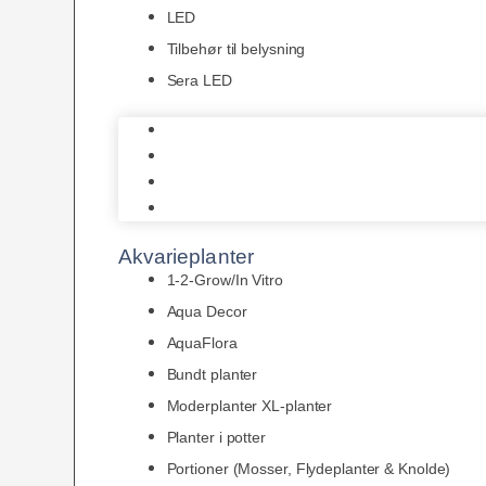
LED
Tilbehør til belysning
Sera LED
Juwel Belysning
LED
Tilbehør til belysning
Sera LED
Akvarieplanter
1-2-Grow/In Vitro
Aqua Decor
AquaFlora
Bundt planter
Moderplanter XL-planter
Planter i potter
Portioner (Mosser, Flydeplanter & Knolde)