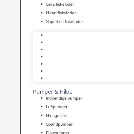
Sera fiskefoder
Hikari fiskefoder
Superfish fiskefoder
Frostfoder
JBL tørfoder
Tropelands fiskefoder
Tropical fiskefoder
Sera fiskefoder
Hikari fiskefoder
Superfish fiskefoder
Pumper & Filtre
Indvendige pumper
Luftpumper
Hængefiltre
Spandpumper
Flowpumper