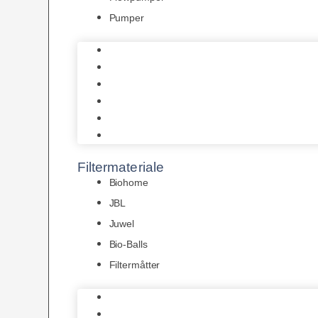
Pumper
Indvendige pumper
Luftpumper
Hængefiltre
Spandpumper
Flowpumper
Pumper
Filtermateriale
Biohome
JBL
Juwel
Bio-Balls
Filtermåtter
Biohome
JBL