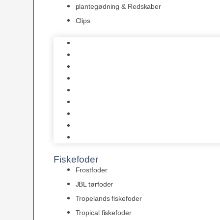
plantegødning & Redskaber
Clips
1-2-Grow/In Vitro
Aqua Decor
AquaFlora
Bundt planter
Moderplanter XL-planter
Planter i potter
Portioner (Mosser, Flydeplanter & Knolde)
plantegødning & Redskaber
Clips
Fiskefoder
Frostfoder
JBL tørfoder
Tropelands fiskefoder
Tropical fiskefoder