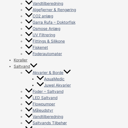
Vandtilberedning
Algefjerner & Rengøring
CO2 anlæg
Garra Rufa – Doktorfisk
Osmose Anlæg
UV Filtrering
Fittings & Silikone
Fiskenet
Foderautomater
Koraller
Saltvand
Akvarier & Borde
AquaMedic
Juwel Akvarier
Foder – Saltvand
LED Saltvand
Flowpumper
Måleudstyr
Vandtilberedning
Saltvands Tilbehør