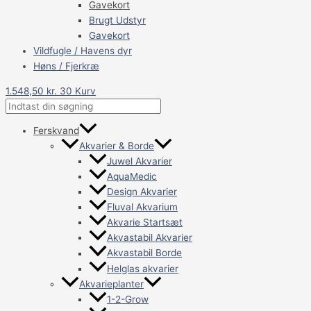
Gavekort
Brugt Udstyr
Gavekort
Vildfugle / Havens dyr
Høns / Fjerkræ
1.548,50
kr.
30
Kurv
Ferskvand
Akvarier & Borde
Juwel Akvarier
AquaMedic
Design Akvarier
Fluval Akvarium
Akvarie Startsæt
Akvastabil Akvarier
Akvastabil Borde
Helglas akvarier
Akvarieplanter
1-2-Grow