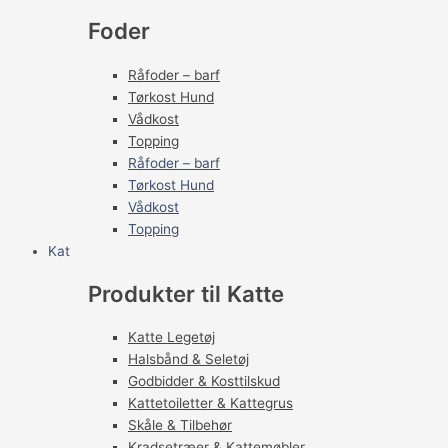
Foder
Råfoder – barf
Tørkost Hund
Vådkost
Topping
Råfoder – barf
Tørkost Hund
Vådkost
Topping
Kat
Produkter til Katte
Katte Legetøj
Halsbånd & Seletøj
Godbidder & Kosttilskud
Kattetoiletter & Kattegrus
Skåle & Tilbehør
Kradsetræer & Kattemøbler