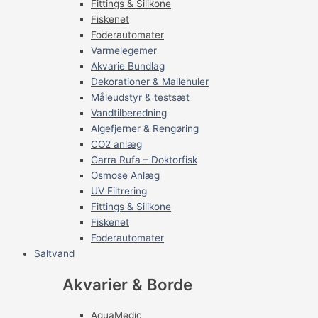
Fittings & Silikone
Fiskenet
Foderautomater
Varmelegemer
Akvarie Bundlag
Dekorationer & Mallehuler
Måleudstyr & testsæt
Vandtilberedning
Algefjerner & Rengøring
CO2 anlæg
Garra Rufa – Doktorfisk
Osmose Anlæg
UV Filtrering
Fittings & Silikone
Fiskenet
Foderautomater
Saltvand
Akvarier & Borde
AquaMedic