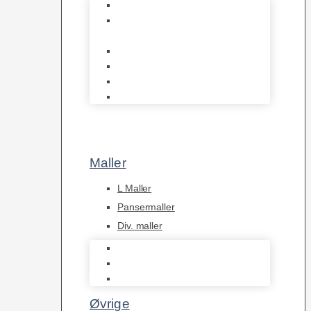
Discusfisk
Syd- og Ml. Amerikanske
Cichlider
Malawi cichlider
Tanganyika Cichlider
Dværg Cichlider
Afrikanske Cichlider
Maller
L Maller
Pansermaller
Div. maller
L Maller
Pansermaller
Div. maller
Øvrige