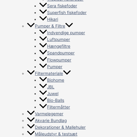
Sera fiskefoder
Superfish fiskefoder
Hikari
Pumper & Filtre
Indvendige pumper
Luftpumper
Hængefiltre
Spandpumper
Flowpumper
Pumper
Filtermateriale
Biohome
JBL
Juwel
Bio-Balls
Filtermåtter
Varmelegemer
Akvarie Bundlag
Dekorationer & Mallehuler
Måleudstyr & testsæt