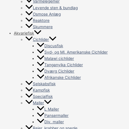
Varmelegemer
Levende sten & bundlag
Osmose Anlæg
Reaktore
Skummere
Akvariefisk
Cichlider
Discusfisk
Syd- og Ml. Amerikanske Cichlider
Malawi cichlider
Tanganyika Cichlider
Dværg Cichlider
Afrikanske Cichlider
Selskabsfisk
Kampfisk
Specialfisk
Maller
L Maller
Pansermaller
Div. maller
Rejer, krabber og snegle