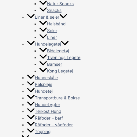
Natur Snacks
Snacks
Liner & seler
Halsbånd
Seler
Liner
Hundelegetøj
Bidelegetøj
Trænings Legetøj
Bamser
Kong Legetøj
Hundeskåle
Pelspleje
Hundetøj
Transportbure & Bokse
HundeLygter
Tørkost Hund
Råfoder – barf
Råfoder – vådfoder
Topping