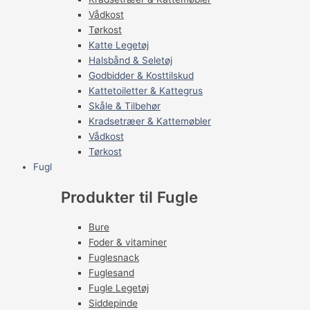
Vådkost
Tørkost
Katte Legetøj
Halsbånd & Seletøj
Godbidder & Kosttilskud
Kattetoiletter & Kattegrus
Skåle & Tilbehør
Kradsetræer & Kattemøbler
Vådkost
Tørkost
Fugl
Produkter til Fugle
Bure
Foder & vitaminer
Fuglesnack
Fuglesand
Fugle Legetøj
Siddepinde