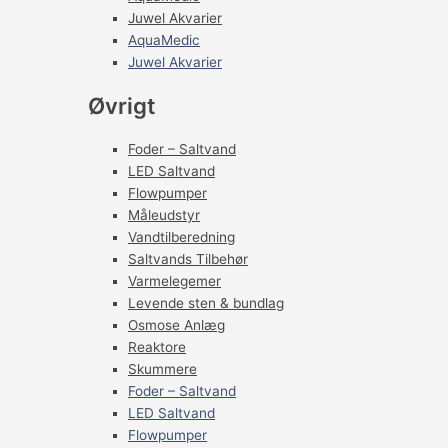
Juwel Akvarier
AquaMedic
Juwel Akvarier
Øvrigt
Foder – Saltvand
LED Saltvand
Flowpumper
Måleudstyr
Vandtilberedning
Saltvands Tilbehør
Varmelegemer
Levende sten & bundlag
Osmose Anlæg
Reaktore
Skummere
Foder – Saltvand
LED Saltvand
Flowpumper