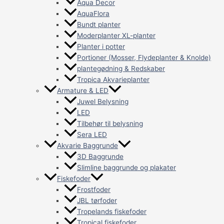
Aqua Decor
AquaFlora
Bundt planter
Moderplanter XL-planter
Planter i potter
Portioner (Mosser, Flydeplanter & Knolde)
plantegødning & Redskaber
Tropica Akvarieplanter
Armature & LED
Juwel Belysning
LED
Tilbehør til belysning
Sera LED
Akvarie Baggrunde
3D Baggrunde
Slimline baggrunde og plakater
Fiskefoder
Frostfoder
JBL tørfoder
Tropelands fiskefoder
Tropical fiskefoder