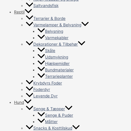
Saltvandsfisk
Reptil
Terrarier & Borde
Varmelamper & Belysning
Belysning
Varmekabler
Dekorationer & Tilbehør
Skåle
Udsmykning
Hjælpemidler
Bundmaterialer
Terrarieplanter
Krybdyrs Foder
Foderdyr
Levende Dyr
Hund
Senge & Tæpper
Senge & Puder
Måtter
Snacks & Kosttilskud