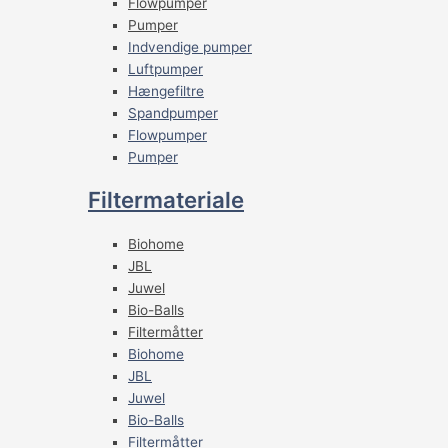
Flowpumper
Pumper
Indvendige pumper
Luftpumper
Hængefiltre
Spandpumper
Flowpumper
Pumper
Filtermateriale
Biohome
JBL
Juwel
Bio-Balls
Filtermåtter
Biohome
JBL
Juwel
Bio-Balls
Filtermåtter