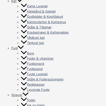
Kat
Katte Legetøj
Halsbånd & Seletøj
Godbidder & Kosttilskud
Kattetoiletter & Kattegrus
Skåle & Tilbehør
Kradsetræer & Kattemøbler
Vådkost kat
Tørkost kat
Fugl
Bure
Foder & vitaminer
Fuglesnack
Fuglesand
Fugle Legetøj
Skåle & Foderautomater
Redekasser
Levende Fugle
Gnaver
Foder
Hø og Halm