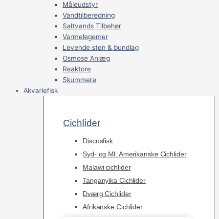
Måleudstyr
Vandtilberedning
Saltvands Tilbehør
Varmelegemer
Levende sten & bundlag
Osmose Anlæg
Reaktore
Skummere
Akvariefisk
Cichlider
Discusfisk
Syd- og Ml. Amerikanske Cichlider
Malawi cichlider
Tanganyika Cichlider
Dværg Cichlider
Afrikanske Cichlider