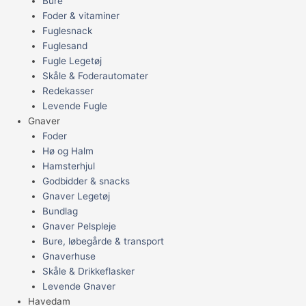
Bure
Foder & vitaminer
Fuglesnack
Fuglesand
Fugle Legetøj
Skåle & Foderautomater
Redekasser
Levende Fugle
Gnaver
Foder
Hø og Halm
Hamsterhjul
Godbidder & snacks
Gnaver Legetøj
Bundlag
Gnaver Pelspleje
Bure, løbegårde & transport
Gnaverhuse
Skåle & Drikkeflasker
Levende Gnaver
Havedam