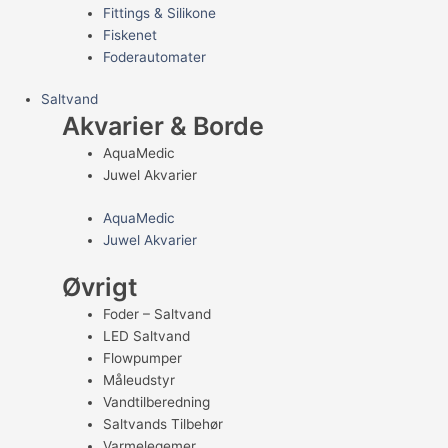
Fittings & Silikone
Fiskenet
Foderautomater
Saltvand
Akvarier & Borde
AquaMedic
Juwel Akvarier
AquaMedic
Juwel Akvarier
Øvrigt
Foder – Saltvand
LED Saltvand
Flowpumper
Måleudstyr
Vandtilberedning
Saltvands Tilbehør
Varmelegemer