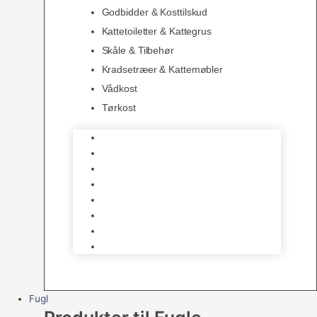
Godbidder & Kosttilskud
Kattetoiletter & Kattegrus
Skåle & Tilbehør
Kradsetræer & Kattemøbler
Vådkost
Tørkost
Katte Legetøj
Halsbånd & Seletøj
Godbidder & Kosttilskud
Kattetoiletter & Kattegrus
Skåle & Tilbehør
Kradsetræer & Kattemøbler
Vådkost
Tørkost
Fugl