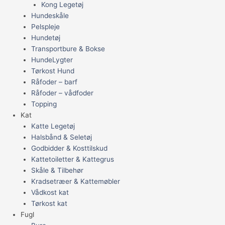
Kong Legetøj
Hundeskåle
Pelspleje
Hundetøj
Transportbure & Bokse
HundeLygter
Tørkost Hund
Råfoder – barf
Råfoder – vådfoder
Topping
Kat
Katte Legetøj
Halsbånd & Seletøj
Godbidder & Kosttilskud
Kattetoiletter & Kattegrus
Skåle & Tilbehør
Kradsetræer & Kattemøbler
Vådkost kat
Tørkost kat
Fugl