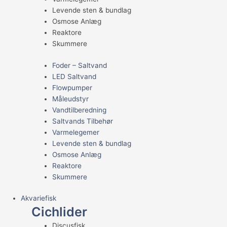
Levende sten & bundlag
Osmose Anlæg
Reaktore
Skummere
Foder – Saltvand
LED Saltvand
Flowpumper
Måleudstyr
Vandtilberedning
Saltvands Tilbehør
Varmelegemer
Levende sten & bundlag
Osmose Anlæg
Reaktore
Skummere
Akvariefisk
Cichlider
Discusfisk