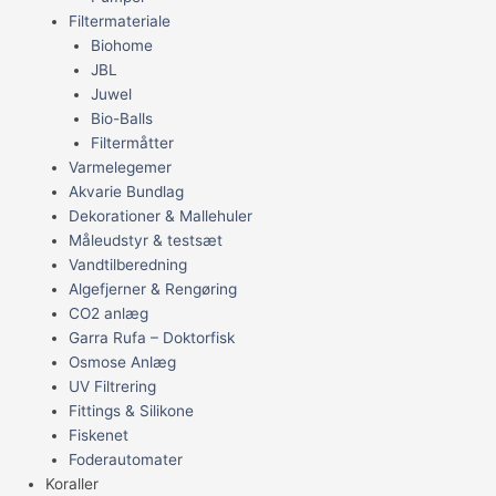
Filtermateriale
Biohome
JBL
Juwel
Bio-Balls
Filtermåtter
Varmelegemer
Akvarie Bundlag
Dekorationer & Mallehuler
Måleudstyr & testsæt
Vandtilberedning
Algefjerner & Rengøring
CO2 anlæg
Garra Rufa – Doktorfisk
Osmose Anlæg
UV Filtrering
Fittings & Silikone
Fiskenet
Foderautomater
Koraller