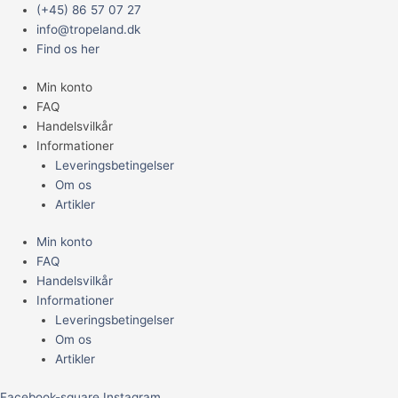
Gå
Main
(+45) 86 57 07 27
til
Menu
info@tropeland.dk
indholdet
Find os her
Min konto
FAQ
Handelsvilkår
Informationer
Leveringsbetingelser
Om os
Artikler
Min konto
FAQ
Handelsvilkår
Informationer
Leveringsbetingelser
Om os
Artikler
Facebook-square
Instagram