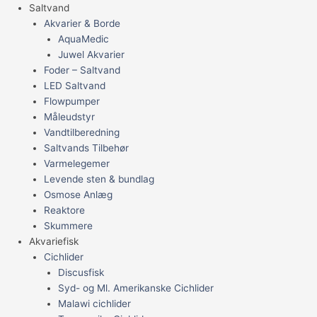
Saltvand
Akvarier & Borde
AquaMedic
Juwel Akvarier
Foder – Saltvand
LED Saltvand
Flowpumper
Måleudstyr
Vandtilberedning
Saltvands Tilbehør
Varmelegemer
Levende sten & bundlag
Osmose Anlæg
Reaktore
Skummere
Akvariefisk
Cichlider
Discusfisk
Syd- og Ml. Amerikanske Cichlider
Malawi cichlider