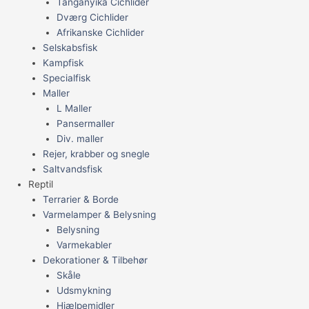
Tanganyika Cichlider
Dværg Cichlider
Afrikanske Cichlider
Selskabsfisk
Kampfisk
Specialfisk
Maller
L Maller
Pansermaller
Div. maller
Rejer, krabber og snegle
Saltvandsfisk
Reptil
Terrarier & Borde
Varmelamper & Belysning
Belysning
Varmekabler
Dekorationer & Tilbehør
Skåle
Udsmykning
Hjælpemidler