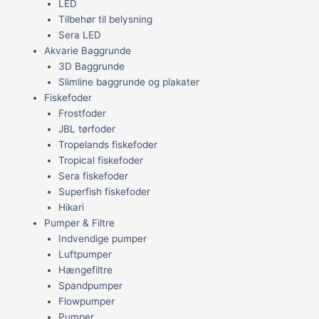
LED
Tilbehør til belysning
Sera LED
Akvarie Baggrunde
3D Baggrunde
Slimline baggrunde og plakater
Fiskefoder
Frostfoder
JBL tørfoder
Tropelands fiskefoder
Tropical fiskefoder
Sera fiskefoder
Superfish fiskefoder
Hikari
Pumper & Filtre
Indvendige pumper
Luftpumper
Hængefiltre
Spandpumper
Flowpumper
Pumper