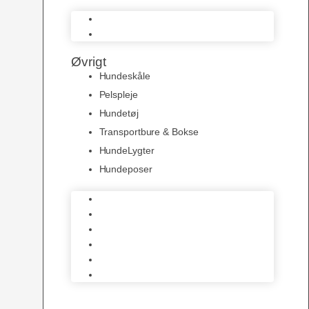
Natur Snacks
Snacks
Øvrigt
Hundeskåle
Pelspleje
Hundetøj
Transportbure & Bokse
HundeLygter
Hundeposer
Hundeskåle
Pelspleje
Hundetøj
Transportbure & Bokse
HundeLygter
Hundeposer