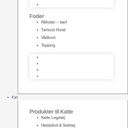
Kong Legetøj
Foder
Råfoder – barf
Tørkost Hund
Vådkost
Topping
Råfoder – barf
Tørkost Hund
Vådkost
Topping
Kat
Produkter til Katte
Katte Legetøj
Halsbånd & Seletøj