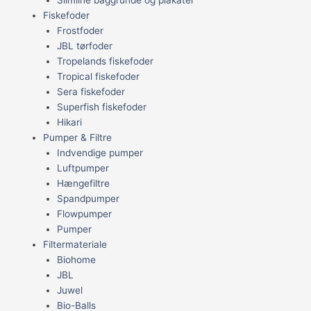
Fiskefoder
Frostfoder
JBL tørfoder
Tropelands fiskefoder
Tropical fiskefoder
Sera fiskefoder
Superfish fiskefoder
Hikari
Pumper & Filtre
Indvendige pumper
Luftpumper
Hængefiltre
Spandpumper
Flowpumper
Pumper
Filtermateriale
Biohome
JBL
Juwel
Bio-Balls