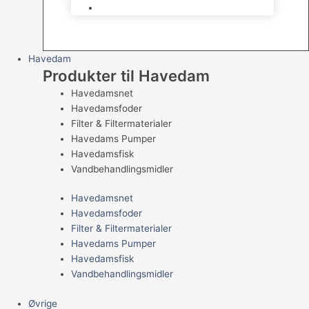
Levende Gnavere
Havedam
Produkter til Havedam
Havedamsnet
Havedamsfoder
Filter & Filtermaterialer
Havedams Pumper
Havedamsfisk
Vandbehandlingsmidler
Havedamsnet
Havedamsfoder
Filter & Filtermaterialer
Havedams Pumper
Havedamsfisk
Vandbehandlingsmidler
Øvrige