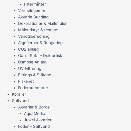
Filtermåtter
Varmelegemer
Akvarie Bundlag
Dekorationer & Mallehuler
Måleudstyr & testsæt
Vandtilberedning
Algefjerner & Rengøring
CO2 anlæg
Garra Rufa – Doktorfisk
Osmose Anlæg
UV Filtrering
Fittings & Silikone
Fiskenet
Foderautomater
Koraller
Saltvand
Akvarier & Borde
AquaMedic
Juwel Akvarier
Foder – Saltvand