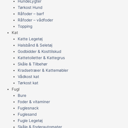
HundeLygter
Tørkost Hund
Råfoder – barf
Råfoder – vådfoder
Topping
Kat
Katte Legetøj
Halsbånd & Seletøj
Godbidder & Kosttilskud
Kattetoiletter & Kattegrus
Skåle & Tilbehør
Kradsetræer & Kattemøbler
Vådkost kat
Tørkost kat
Fugl
Bure
Foder & vitaminer
Fuglesnack
Fuglesand
Fugle Legetøj
Skåle & Foderautomater