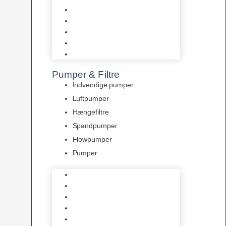
Tropelands fiskefoder
Tropical fiskefoder
Sera fiskefoder
Hikari fiskefoder
Superfish fiskefoder
Pumper & Filtre
Indvendige pumper
Luftpumper
Hængefiltre
Spandpumper
Flowpumper
Pumper
Indvendige pumper
Luftpumper
Hængefiltre
Spandpumper
Flowpumper