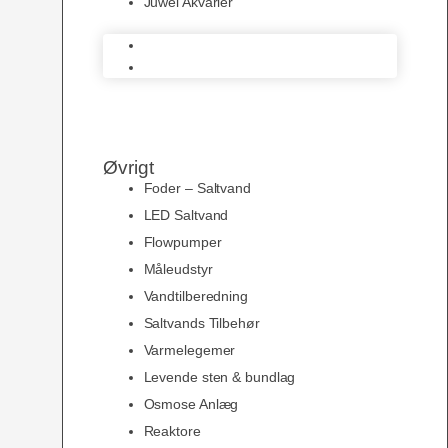
Juwel Akvarier
AquaMedic
Juwel Akvarier
Øvrigt
Foder – Saltvand
LED Saltvand
Flowpumper
Måleudstyr
Vandtilberedning
Saltvands Tilbehør
Varmelegemer
Levende sten & bundlag
Osmose Anlæg
Reaktore