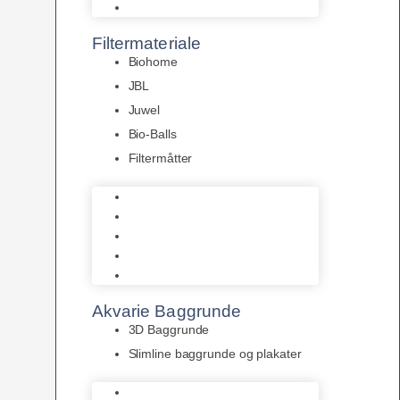
Pumper
Filtermateriale
Biohome
JBL
Juwel
Bio-Balls
Filtermåtter
Biohome
JBL
Juwel
Bio-Balls
Filtermåtter
Akvarie Baggrunde
3D Baggrunde
Slimline baggrunde og plakater
3D Baggrunde