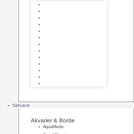
Varmelegemer
Akvarie Bundlag
Dekorationer & Mallehuler
Måleudstyr & testsæt
Vandtilberedning
Algefjerner & Rengøring
CO2 anlæg
Garra Rufa – Doktorfisk
Osmose Anlæg
UV Filtrering
Fittings & Silikone
Fiskenet
Foderautomater
Saltvand
Akvarier & Borde
AquaMedic