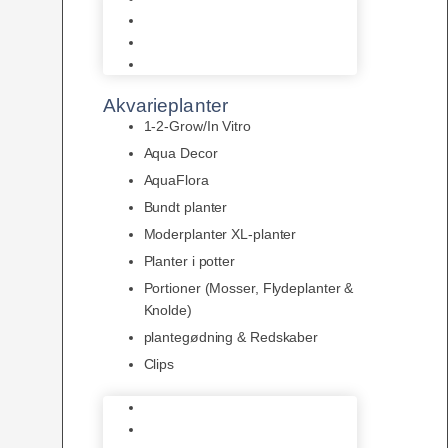
LED
Tilbehør til belysning
Sera LED
Akvarieplanter
1-2-Grow/In Vitro
Aqua Decor
AquaFlora
Bundt planter
Moderplanter XL-planter
Planter i potter
Portioner (Mosser, Flydeplanter &
Knolde)
plantegødning & Redskaber
Clips
1-2-Grow/In Vitro
Aqua Decor