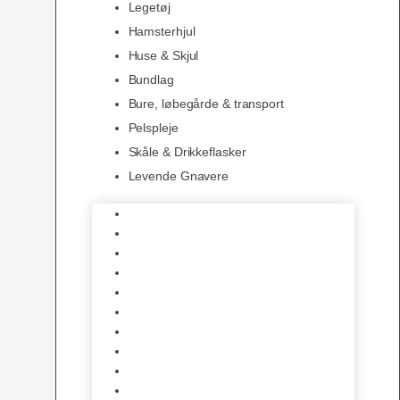
Legetøj
Hamsterhjul
Huse & Skjul
Bundlag
Bure, løbegårde & transport
Pelspleje
Skåle & Drikkeflasker
Levende Gnavere
Foder
Hø og Halm
Godbidder & Snacks
Legetøj
Hamsterhjul
Huse & Skjul
Bundlag
Bure, løbegårde & transport
Pelspleje
Skåle & Drikkeflasker