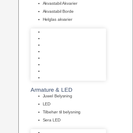
Akvastabil Akvarier
Akvastabil Borde
Helglas akvarier
Juwel Akvarier
AquaMedic
Design Akvarier
Fluval Akvarium
Akvarie Startsæt
Akvastabil Akvarier
Akvastabil Borde
Helglas akvarier
Armature & LED
Juwel Belysning
LED
Tilbehør til belysning
Sera LED
Juwel Belysning