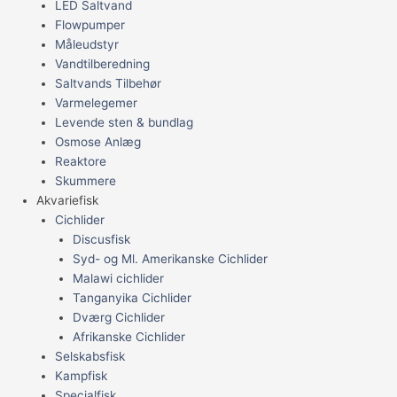
LED Saltvand
Flowpumper
Måleudstyr
Vandtilberedning
Saltvands Tilbehør
Varmelegemer
Levende sten & bundlag
Osmose Anlæg
Reaktore
Skummere
Akvariefisk
Cichlider
Discusfisk
Syd- og Ml. Amerikanske Cichlider
Malawi cichlider
Tanganyika Cichlider
Dværg Cichlider
Afrikanske Cichlider
Selskabsfisk
Kampfisk
Specialfisk