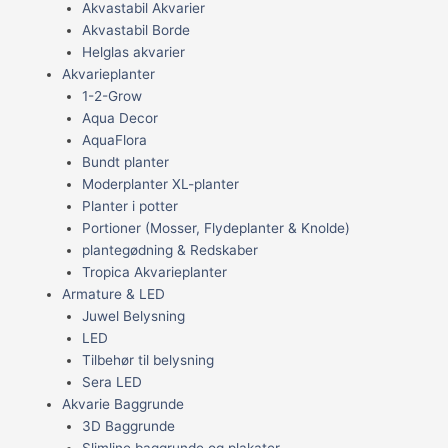
Akvastabil Akvarier
Akvastabil Borde
Helglas akvarier
Akvarieplanter
1-2-Grow
Aqua Decor
AquaFlora
Bundt planter
Moderplanter XL-planter
Planter i potter
Portioner (Mosser, Flydeplanter & Knolde)
plantegødning & Redskaber
Tropica Akvarieplanter
Armature & LED
Juwel Belysning
LED
Tilbehør til belysning
Sera LED
Akvarie Baggrunde
3D Baggrunde
Slimline baggrunde og plakater