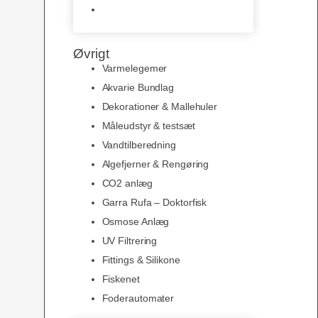
Slimline baggrunde og
plakater
Øvrigt
Varmelegemer
Akvarie Bundlag
Dekorationer & Mallehuler
Måleudstyr & testsæt
Vandtilberedning
Algefjerner & Rengøring
CO2 anlæg
Garra Rufa – Doktorfisk
Osmose Anlæg
UV Filtrering
Fittings & Silikone
Fiskenet
Foderautomater