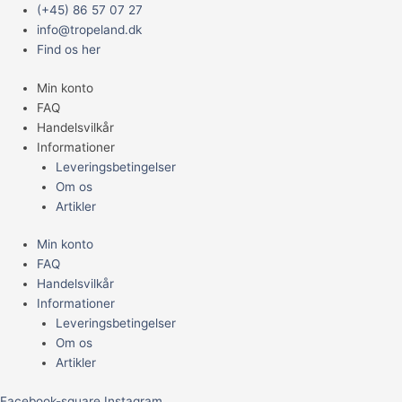
Gå
Main
Prisinterval:
Prisinterval:
Prisinterval:
(+45) 86 57 07 27
til
Menu
34,95 kr.
69,95 kr.
109,95 kr.
info@tropeland.dk
indholdet
til
til
til
Find os her
74,95 kr.
109,95 kr.
129,95 kr.
Min konto
FAQ
Handelsvilkår
Informationer
Leveringsbetingelser
Om os
Artikler
Min konto
FAQ
Handelsvilkår
Informationer
Leveringsbetingelser
Om os
Artikler
Facebook-square
Instagram