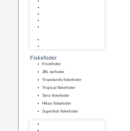
AquaFlora
Bundt planter
Moderplanter XL-planter
Planter i potter
Portioner (Mosser, Flydeplanter
& Knolde)
plantegødning & Redskaber
Clips
Fiskefoder
Frostfoder
JBL tørfoder
Tropelands fiskefoder
Tropical fiskefoder
Sera fiskefoder
Hikari fiskefoder
Superfish fiskefoder
Frostfoder
JBL tørfoder