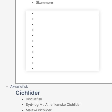
Skummere
Foder – Saltvand
LED Saltvand
Flowpumper
Måleudstyr
Vandtilberedning
Saltvands Tilbehør
Varmelegemer
Levende sten & bundlag
Osmose Anlæg
Reaktore
Skummere
Akvariefisk
Cichlider
Discusfisk
Syd- og Ml. Amerikanske Cichlider
Malawi cichlider