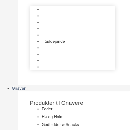
Bure
Foder & vitaminer
Fuglesnack
Fuglesand
Fugle Legetøj
Siddepinde
Tilbehør til bur
Skåle & Foderautomater
Redekasser
Levende Fugle
Gnaver
Produkter til Gnavere
Foder
Hø og Halm
Godbidder & Snacks