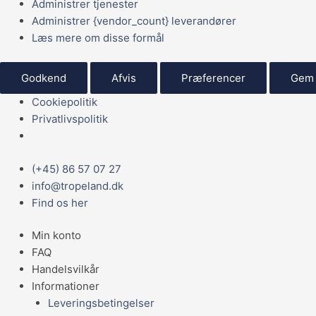
Administrer tjenester
Administrer {vendor_count} leverandører
Læs mere om disse formål
Godkend
Afvis
Præferencer
Gem 
Cookiepolitik
Privatlivspolitik
Main
Den
Prisinterval:
Prisinterval:
Prisinterval:
Prisinterval:
Den
(+45) 86 57 07 27
Menu
oprindelige
59,95 kr.
59,95 kr.
59,95 kr.
59,95 kr.
aktuelle
info@tropeland.dk
pris
til
til
til
til
pris
Find os her
var:
79,95 kr.
79,95 kr.
79,95 kr.
79,95 kr.
er:
Min konto
8.999,00 kr..
4.500,00 kr..
FAQ
Handelsvilkår
Informationer
Leveringsbetingelser