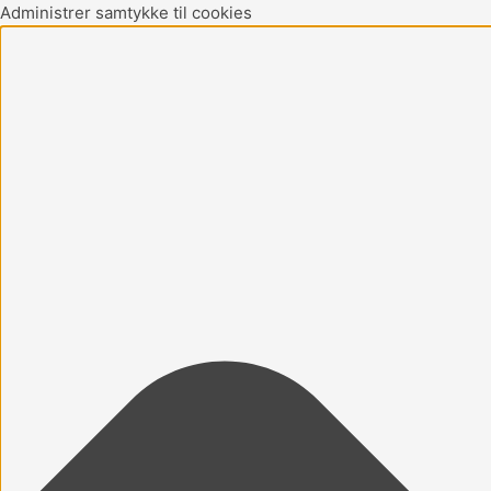
Gå
Marketing
Statistikker
Præferencer
Funktionsdygtig
Administrer samtykke til cookies
til
indholdet