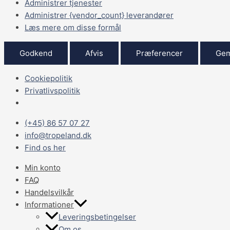
Administrer tjenester
Administrer {vendor_count} leverandører
Læs mere om disse formål
Godkend
Afvis
Præferencer
Gem
Cookiepolitik
Privatlivspolitik
(+45) 86 57 07 27
info@tropeland.dk
Find os her
Min konto
FAQ
Handelsvilkår
Informationer
Leveringsbetingelser
Om os