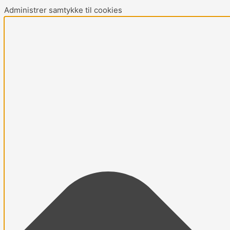
Gå
Main
Marketing
Statistikker
Præferencer
Funktionsdygtig
Administrer samtykke til cookies
til
Menu
indholdet