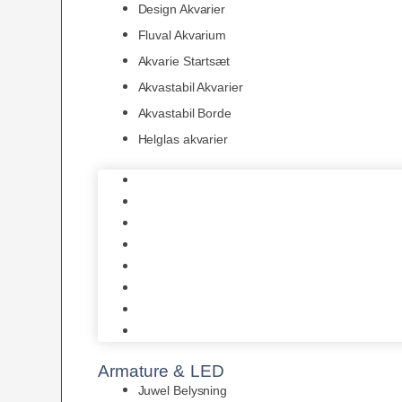
Design Akvarier
Fluval Akvarium
Akvarie Startsæt
Akvastabil Akvarier
Akvastabil Borde
Helglas akvarier
Juwel Akvarier
AquaMedic
Design Akvarier
Fluval Akvarium
Akvarie Startsæt
Akvastabil Akvarier
Akvastabil Borde
Helglas akvarier
Armature & LED
Juwel Belysning