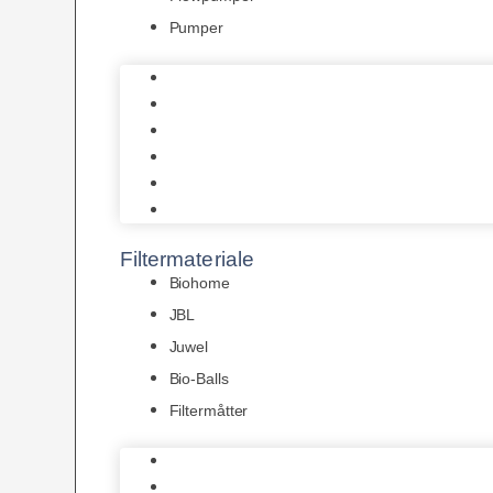
Pumper
Indvendige pumper
Luftpumper
Hængefiltre
Spandpumper
Flowpumper
Pumper
Filtermateriale
Biohome
JBL
Juwel
Bio-Balls
Filtermåtter
Biohome
JBL