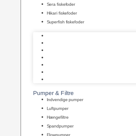
Sera fiskefoder
Hikari fiskefoder
Superfish fiskefoder
Frostfoder
JBL tørfoder
Tropelands fiskefoder
Tropical fiskefoder
Sera fiskefoder
Hikari fiskefoder
Superfish fiskefoder
Pumper & Filtre
Indvendige pumper
Luftpumper
Hængefiltre
Spandpumper
Flowpumper