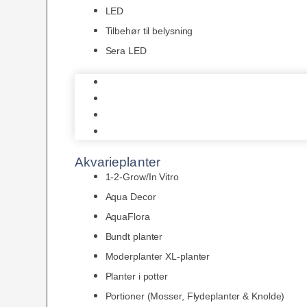
LED
Tilbehør til belysning
Sera LED
Juwel Belysning
LED
Tilbehør til belysning
Sera LED
Akvarieplanter
1-2-Grow/In Vitro
Aqua Decor
AquaFlora
Bundt planter
Moderplanter XL-planter
Planter i potter
Portioner (Mosser, Flydeplanter & Knolde)