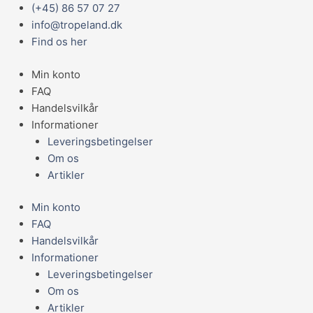
Gå
Main
Prisinterval:
Prisinterval:
Prisinterval:
(+45) 86 57 07 27
til
Menu
129,95 kr.
129,95 kr.
169,95 kr.
info@tropeland.dk
indholdet
til
til
til
Find os her
219,95 kr.
199,95 kr.
249,95 kr.
Min konto
FAQ
Handelsvilkår
Informationer
Leveringsbetingelser
Om os
Artikler
Min konto
FAQ
Handelsvilkår
Informationer
Leveringsbetingelser
Om os
Artikler