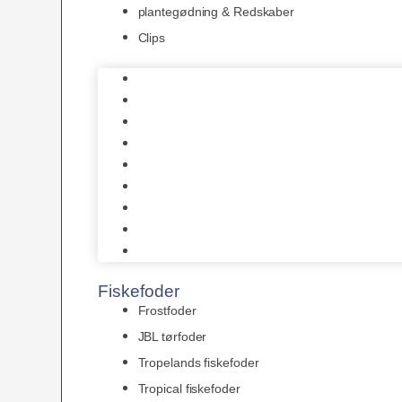
plantegødning & Redskaber
Clips
1-2-Grow/In Vitro
Aqua Decor
AquaFlora
Bundt planter
Moderplanter XL-planter
Planter i potter
Portioner (Mosser, Flydeplanter & Knolde)
plantegødning & Redskaber
Clips
Fiskefoder
Frostfoder
JBL tørfoder
Tropelands fiskefoder
Tropical fiskefoder