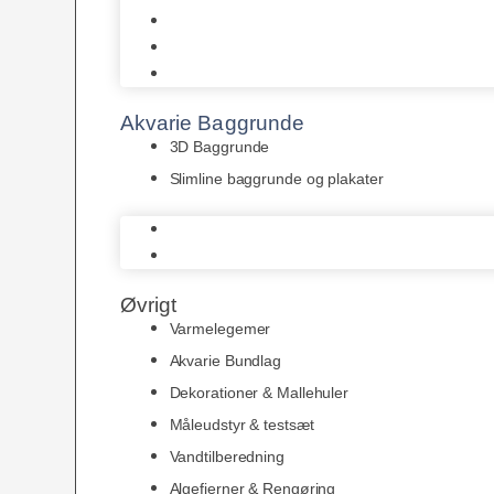
Juwel
Bio-Balls
Filtermåtter
Akvarie Baggrunde
3D Baggrunde
Slimline baggrunde og plakater
3D Baggrunde
Slimline baggrunde og plakater
Øvrigt
Varmelegemer
Akvarie Bundlag
Dekorationer & Mallehuler
Måleudstyr & testsæt
Vandtilberedning
Algefjerner & Rengøring