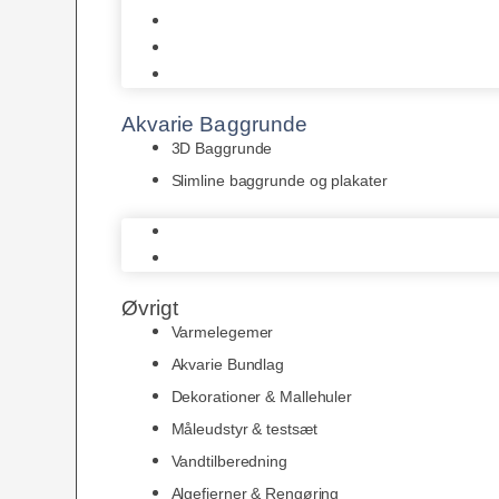
Juwel
Bio-Balls
Filtermåtter
Akvarie Baggrunde
3D Baggrunde
Slimline baggrunde og plakater
3D Baggrunde
Slimline baggrunde og plakater
Øvrigt
Varmelegemer
Akvarie Bundlag
Dekorationer & Mallehuler
Måleudstyr & testsæt
Vandtilberedning
Algefjerner & Rengøring