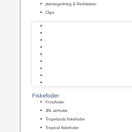
plantegødning & Redskaber
Clips
1-2-Grow/In Vitro
Aqua Decor
AquaFlora
Bundt planter
Moderplanter XL-planter
Planter i potter
Portioner (Mosser, Flydeplanter & Knolde)
plantegødning & Redskaber
Clips
Fiskefoder
Frostfoder
JBL tørfoder
Tropelands fiskefoder
Tropical fiskefoder