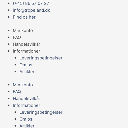
Gå
Main
(+45) 86 57 07 27
til
Menu
info@tropeland.dk
indholdet
Find os her
Min konto
FAQ
Handelsvilkår
Informationer
Leveringsbetingelser
Om os
Artikler
Min konto
FAQ
Handelsvilkår
Informationer
Leveringsbetingelser
Om os
Artikler