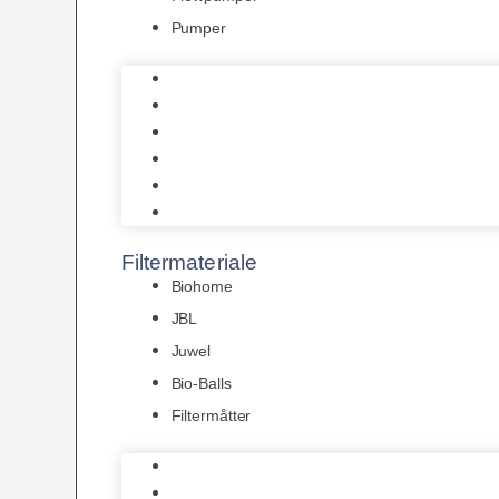
Pumper
Indvendige pumper
Luftpumper
Hængefiltre
Spandpumper
Flowpumper
Pumper
Filtermateriale
Biohome
JBL
Juwel
Bio-Balls
Filtermåtter
Biohome
JBL