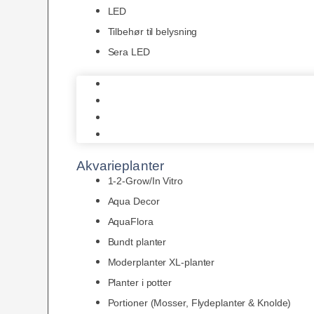
LED
Tilbehør til belysning
Sera LED
Juwel Belysning
LED
Tilbehør til belysning
Sera LED
Akvarieplanter
1-2-Grow/In Vitro
Aqua Decor
AquaFlora
Bundt planter
Moderplanter XL-planter
Planter i potter
Portioner (Mosser, Flydeplanter & Knolde)