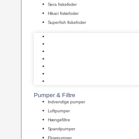
Sera fiskefoder
Hikari fiskefoder
Superfish fiskefoder
Frostfoder
JBL tørfoder
Tropelands fiskefoder
Tropical fiskefoder
Sera fiskefoder
Hikari fiskefoder
Superfish fiskefoder
Pumper & Filtre
Indvendige pumper
Luftpumper
Hængefiltre
Spandpumper
Flowpumper