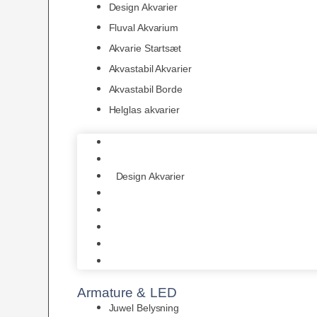
Design Akvarier
Fluval Akvarium
Akvarie Startsæt
Akvastabil Akvarier
Akvastabil Borde
Helglas akvarier
Juwel Akvarier
AquaMedic
Design Akvarier
Fluval Akvarium
Akvarie Startsæt
Akvastabil Akvarier
Akvastabil Borde
Helglas akvarier
Armature & LED
Juwel Belysning