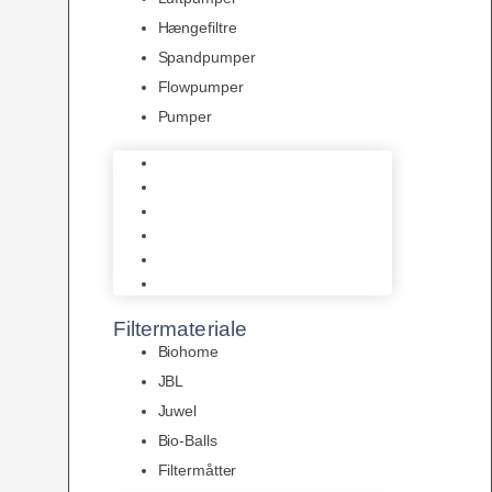
Hængefiltre
Spandpumper
Flowpumper
Pumper
Indvendige pumper
Luftpumper
Hængefiltre
Spandpumper
Flowpumper
Pumper
Filtermateriale
Biohome
JBL
Juwel
Bio-Balls
Filtermåtter