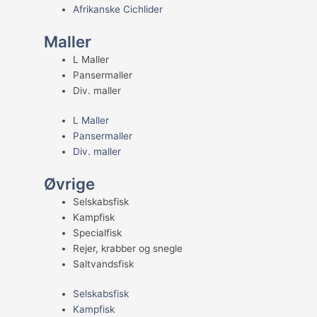
Afrikanske Cichlider
Maller
L Maller
Pansermaller
Div. maller
L Maller
Pansermaller
Div. maller
Øvrige
Selskabsfisk
Kampfisk
Specialfisk
Rejer, krabber og snegle
Saltvandsfisk
Selskabsfisk
Kampfisk