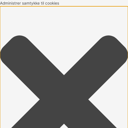
Gå
Marketing
Statistikker
Præferencer
Funktionsdygtig
Administrer samtykke til cookies
til
indholdet