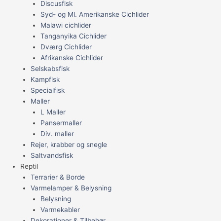
Discusfisk
Syd- og Ml. Amerikanske Cichlider
Malawi cichlider
Tanganyika Cichlider
Dværg Cichlider
Afrikanske Cichlider
Selskabsfisk
Kampfisk
Specialfisk
Maller
L Maller
Pansermaller
Div. maller
Rejer, krabber og snegle
Saltvandsfisk
Reptil
Terrarier & Borde
Varmelamper & Belysning
Belysning
Varmekabler
Dekorationer & Tilbehør