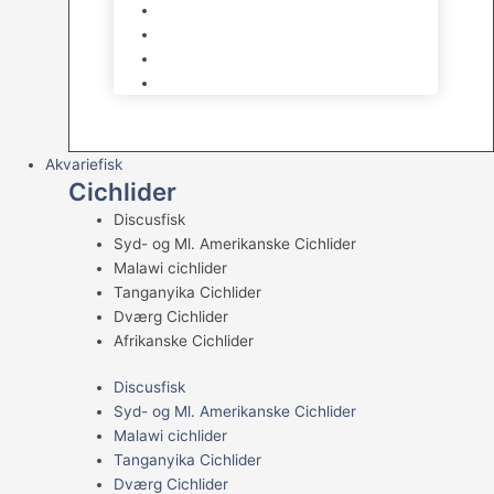
Levende sten & bundlag
Osmose Anlæg
Reaktore
Skummere
Akvariefisk
Cichlider
Discusfisk
Syd- og Ml. Amerikanske Cichlider
Malawi cichlider
Tanganyika Cichlider
Dværg Cichlider
Afrikanske Cichlider
Discusfisk
Syd- og Ml. Amerikanske Cichlider
Malawi cichlider
Tanganyika Cichlider
Dværg Cichlider