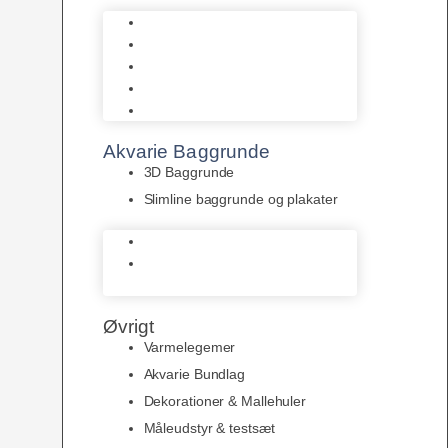
Biohome
JBL
Juwel
Bio-Balls
Filtermåtter
Akvarie Baggrunde
3D Baggrunde
Slimline baggrunde og plakater
3D Baggrunde
Slimline baggrunde og
plakater
Øvrigt
Varmelegemer
Akvarie Bundlag
Dekorationer & Mallehuler
Måleudstyr & testsæt