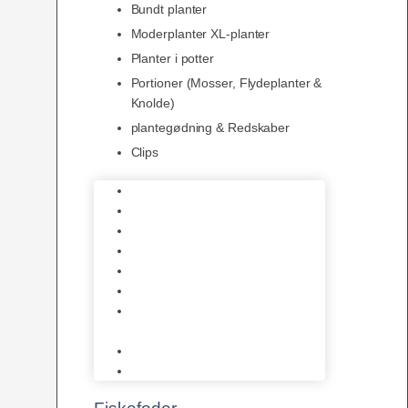
Bundt planter
Moderplanter XL-planter
Planter i potter
Portioner (Mosser, Flydeplanter &
Knolde)
plantegødning & Redskaber
Clips
1-2-Grow/In Vitro
Aqua Decor
AquaFlora
Bundt planter
Moderplanter XL-planter
Planter i potter
Portioner (Mosser, Flydeplanter
& Knolde)
plantegødning & Redskaber
Clips