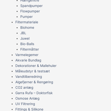
Hængefiltre
Spandpumper
Flowpumper
Pumper
Filtermateriale
Biohome
JBL
Juwel
Bio-Balls
Filtermåtter
Varmelegemer
Akvarie Bundlag
Dekorationer & Mallehuler
Måleudstyr & testsæt
Vandtilberedning
Algefjerner & Rengøring
CO2 anlæg
Garra Rufa – Doktorfisk
Osmose Anlæg
UV Filtrering
Fittings & Silikone