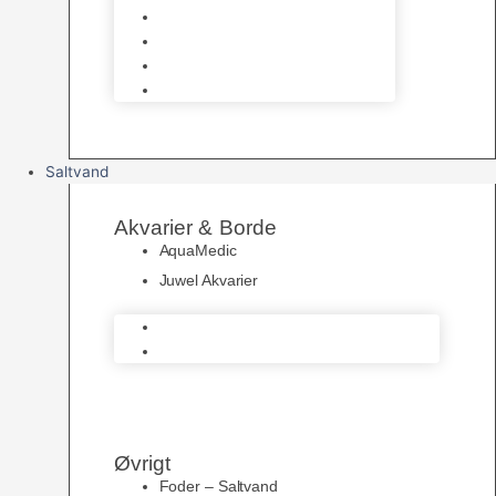
UV Filtrering
Fittings & Silikone
Fiskenet
Foderautomater
Saltvand
Akvarier & Borde
AquaMedic
Juwel Akvarier
AquaMedic
Juwel Akvarier
Øvrigt
Foder – Saltvand