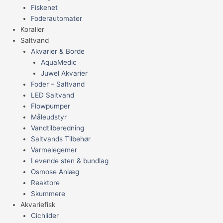
Fiskenet
Foderautomater
Koraller
Saltvand
Akvarier & Borde
AquaMedic
Juwel Akvarier
Foder – Saltvand
LED Saltvand
Flowpumper
Måleudstyr
Vandtilberedning
Saltvands Tilbehør
Varmelegemer
Levende sten & bundlag
Osmose Anlæg
Reaktore
Skummere
Akvariefisk
Cichlider