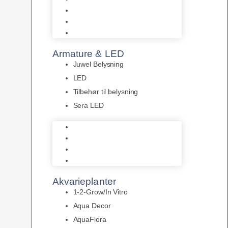
Akvastabil Akvarier
Akvastabil Borde
Helglas akvarier
Armature & LED
Juwel Belysning
LED
Tilbehør til belysning
Sera LED
Juwel Belysning
LED
Tilbehør til belysning
Sera LED
Akvarieplanter
1-2-Grow/In Vitro
Aqua Decor
AquaFlora