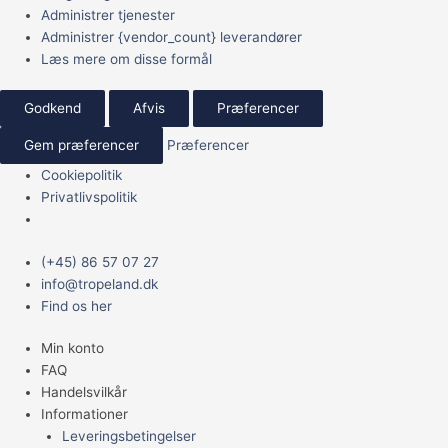
Administrer tjenester
Administrer {vendor_count} leverandører
Læs mere om disse formål
Godkend
Afvis
Præferencer
Gem præferencer
Præferencer
Cookiepolitik
Privatlivspolitik
Main
(+45) 86 57 07 27
Menu
info@tropeland.dk
Find os her
Min konto
FAQ
Handelsvilkår
Informationer
Leveringsbetingelser