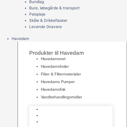
Bundlag
Bure, løbegårde & transport
Pelspleje
Skåle & Drikkeflasker
Levende Gnavere
Havedam
Produkter til Havedam
Havedamsnet
Havedamsfoder
Filter & Filtermaterialer
Havedams Pumper
Havedamsfisk
Vandbehandlingsmidler
Havedamsnet
Havedamsfoder
Filter & Filtermaterialer