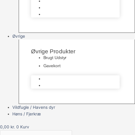
Havedams Pumper
Havedamsfisk
Vandbehandlingsmidler
Øvrige
Øvrige Produkter
Brugt Udstyr
Gavekort
Brugt Udstyr
Gavekort
Vildfugle / Havens dyr
Høns / Fjerkræ
0,00
kr.
0
Kurv