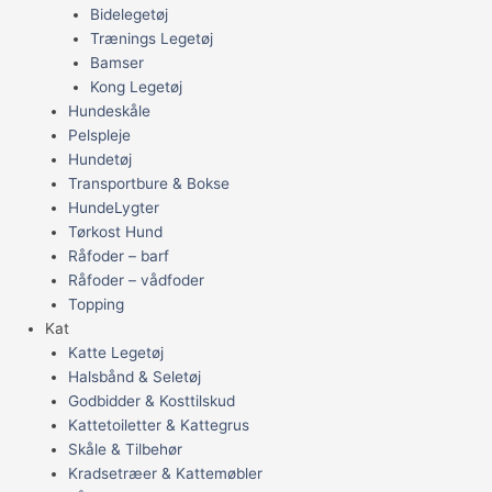
Bidelegetøj
Trænings Legetøj
Bamser
Kong Legetøj
Hundeskåle
Pelspleje
Hundetøj
Transportbure & Bokse
HundeLygter
Tørkost Hund
Råfoder – barf
Råfoder – vådfoder
Topping
Kat
Katte Legetøj
Halsbånd & Seletøj
Godbidder & Kosttilskud
Kattetoiletter & Kattegrus
Skåle & Tilbehør
Kradsetræer & Kattemøbler