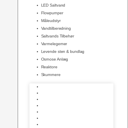
LED Saltvand
Flowpumper
Måleudstyr
Vandtilberedning
Saltvands Tilbehør
Varmelegemer
Levende sten & bundlag
Osmose Anlæg
Reaktore
Skummere
Foder – Saltvand
LED Saltvand
Flowpumper
Måleudstyr
Vandtilberedning
Saltvands Tilbehør
Varmelegemer