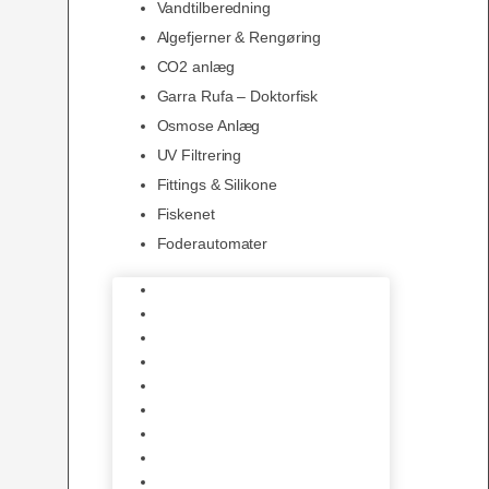
Vandtilberedning
Algefjerner & Rengøring
CO2 anlæg
Garra Rufa – Doktorfisk
Osmose Anlæg
UV Filtrering
Fittings & Silikone
Fiskenet
Foderautomater
Varmelegemer
Akvarie Bundlag
Dekorationer & Mallehuler
Måleudstyr & testsæt
Vandtilberedning
Algefjerner & Rengøring
CO2 anlæg
Garra Rufa – Doktorfisk
Osmose Anlæg