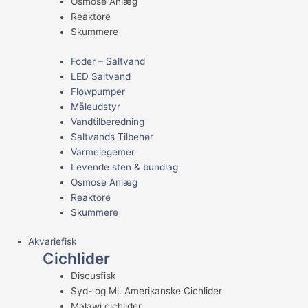
Osmose Anlæg
Reaktore
Skummere
Foder – Saltvand
LED Saltvand
Flowpumper
Måleudstyr
Vandtilberedning
Saltvands Tilbehør
Varmelegemer
Levende sten & bundlag
Osmose Anlæg
Reaktore
Skummere
Akvariefisk
Cichlider
Discusfisk
Syd- og Ml. Amerikanske Cichlider
Malawi cichlider