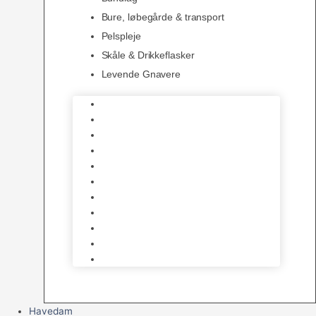
Bure, løbegårde & transport
Pelspleje
Skåle & Drikkeflasker
Levende Gnavere
Foder
Hø og Halm
Godbidder & Snacks
Legetøj
Hamsterhjul
Huse & Skjul
Bundlag
Bure, løbegårde & transport
Pelspleje
Skåle & Drikkeflasker
Levende Gnavere
Havedam