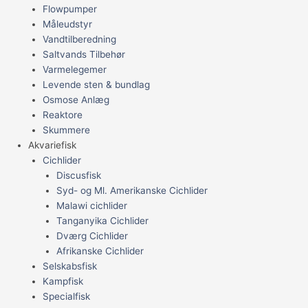
Flowpumper
Måleudstyr
Vandtilberedning
Saltvands Tilbehør
Varmelegemer
Levende sten & bundlag
Osmose Anlæg
Reaktore
Skummere
Akvariefisk
Cichlider
Discusfisk
Syd- og Ml. Amerikanske Cichlider
Malawi cichlider
Tanganyika Cichlider
Dværg Cichlider
Afrikanske Cichlider
Selskabsfisk
Kampfisk
Specialfisk