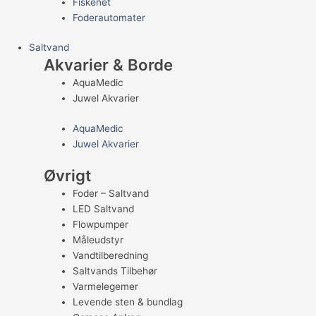
Fiskenet
Foderautomater
Saltvand
Akvarier & Borde
AquaMedic
Juwel Akvarier
AquaMedic
Juwel Akvarier
Øvrigt
Foder – Saltvand
LED Saltvand
Flowpumper
Måleudstyr
Vandtilberedning
Saltvands Tilbehør
Varmelegemer
Levende sten & bundlag