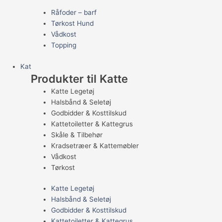
Råfoder – barf
Tørkost Hund
Vådkost
Topping
Kat
Produkter til Katte
Katte Legetøj
Halsbånd & Seletøj
Godbidder & Kosttilskud
Kattetoiletter & Kattegrus
Skåle & Tilbehør
Kradsetræer & Kattemøbler
Vådkost
Tørkost
Katte Legetøj
Halsbånd & Seletøj
Godbidder & Kosttilskud
Kattetoiletter & Kattegrus