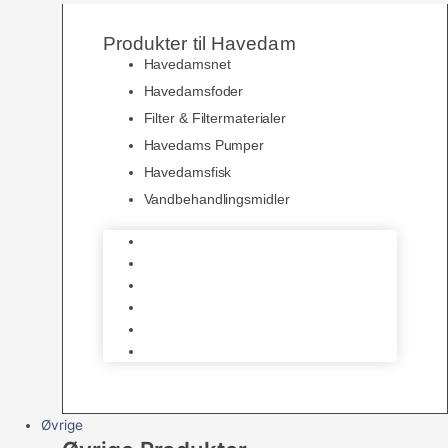
Produkter til Havedam
Havedamsnet
Havedamsfoder
Filter & Filtermaterialer
Havedams Pumper
Havedamsfisk
Vandbehandlingsmidler
Havedamsnet
Havedamsfoder
Filter & Filtermaterialer
Havedams Pumper
Havedamsfisk
Vandbehandlingsmidler
Øvrige