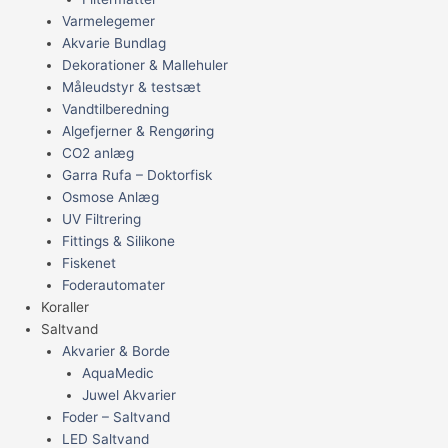
Varmelegemer
Akvarie Bundlag
Dekorationer & Mallehuler
Måleudstyr & testsæt
Vandtilberedning
Algefjerner & Rengøring
CO2 anlæg
Garra Rufa – Doktorfisk
Osmose Anlæg
UV Filtrering
Fittings & Silikone
Fiskenet
Foderautomater
Koraller
Saltvand
Akvarier & Borde
AquaMedic
Juwel Akvarier
Foder – Saltvand
LED Saltvand