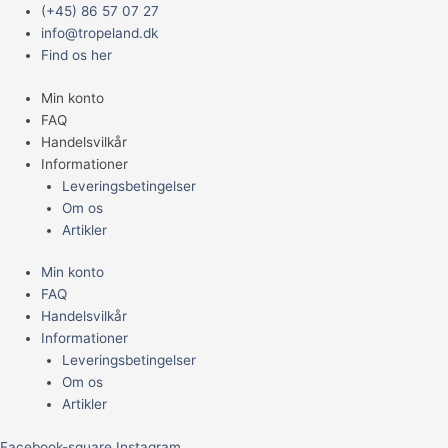
Gå
Main
(+45) 86 57 07 27
til
Menu
info@tropeland.dk
indholdet
Find os her
Min konto
FAQ
Handelsvilkår
Informationer
Leveringsbetingelser
Om os
Artikler
Min konto
FAQ
Handelsvilkår
Informationer
Leveringsbetingelser
Om os
Artikler
Facebook-square
Instagram