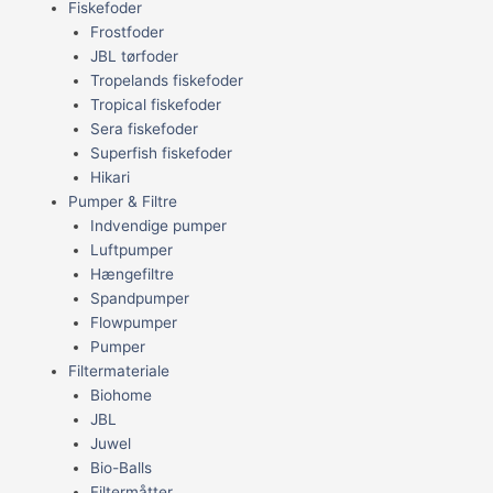
Fiskefoder
Frostfoder
JBL tørfoder
Tropelands fiskefoder
Tropical fiskefoder
Sera fiskefoder
Superfish fiskefoder
Hikari
Pumper & Filtre
Indvendige pumper
Luftpumper
Hængefiltre
Spandpumper
Flowpumper
Pumper
Filtermateriale
Biohome
JBL
Juwel
Bio-Balls
Filtermåtter