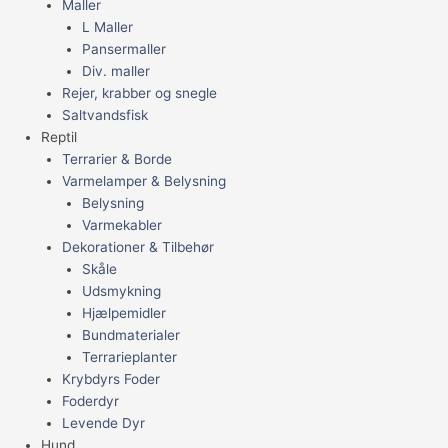
Maller
L Maller
Pansermaller
Div. maller
Rejer, krabber og snegle
Saltvandsfisk
Reptil
Terrarier & Borde
Varmelamper & Belysning
Belysning
Varmekabler
Dekorationer & Tilbehør
Skåle
Udsmykning
Hjælpemidler
Bundmaterialer
Terrarieplanter
Krybdyrs Foder
Foderdyr
Levende Dyr
Hund