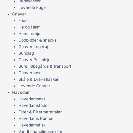
Redekasser
Levende Fugle
Gnaver
Foder
Hø og Halm
Hamsterhjul
Godbidder & snacks
Gnaver Legetøj
Bundlag
Gnaver Pelspleje
Bure, løbegårde & transport
Gnaverhuse
Skåle & Drikkeflasker
Levende Gnaver
Havedam
Havedamsnet
Havedamsfoder
Filter & Filtermaterialer
Havedams Pumper
Havedamsfisk
Vandbehandlingsmidler