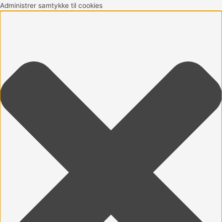
Gå
Marketing
Statistikker
Præferencer
Funktionsdygtig
Administrer samtykke til cookies
til
indholdet