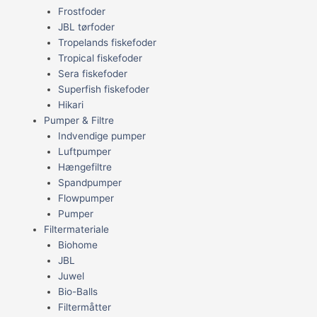
Frostfoder
JBL tørfoder
Tropelands fiskefoder
Tropical fiskefoder
Sera fiskefoder
Superfish fiskefoder
Hikari
Pumper & Filtre
Indvendige pumper
Luftpumper
Hængefiltre
Spandpumper
Flowpumper
Pumper
Filtermateriale
Biohome
JBL
Juwel
Bio-Balls
Filtermåtter