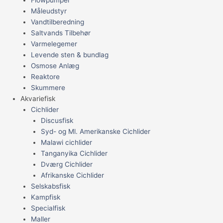
Flowpumper
Måleudstyr
Vandtilberedning
Saltvands Tilbehør
Varmelegemer
Levende sten & bundlag
Osmose Anlæg
Reaktore
Skummere
Akvariefisk
Cichlider
Discusfisk
Syd- og Ml. Amerikanske Cichlider
Malawi cichlider
Tanganyika Cichlider
Dværg Cichlider
Afrikanske Cichlider
Selskabsfisk
Kampfisk
Specialfisk
Maller