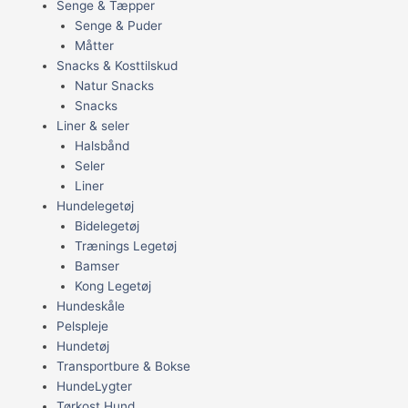
Senge & Tæpper
Senge & Puder
Måtter
Snacks & Kosttilskud
Natur Snacks
Snacks
Liner & seler
Halsbånd
Seler
Liner
Hundelegetøj
Bidelegetøj
Trænings Legetøj
Bamser
Kong Legetøj
Hundeskåle
Pelspleje
Hundetøj
Transportbure & Bokse
HundeLygter
Tørkost Hund