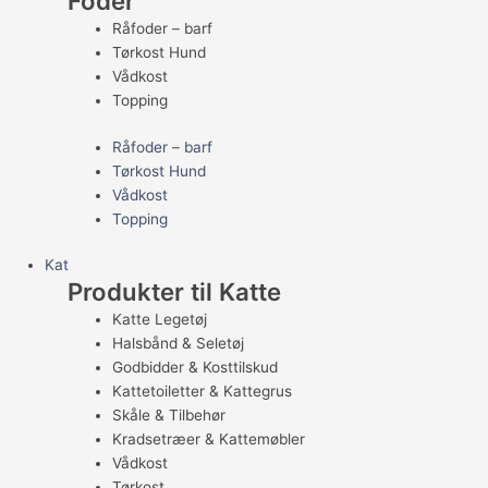
Foder
Råfoder – barf
Tørkost Hund
Vådkost
Topping
Råfoder – barf
Tørkost Hund
Vådkost
Topping
Kat
Produkter til Katte
Katte Legetøj
Halsbånd & Seletøj
Godbidder & Kosttilskud
Kattetoiletter & Kattegrus
Skåle & Tilbehør
Kradsetræer & Kattemøbler
Vådkost
Tørkost