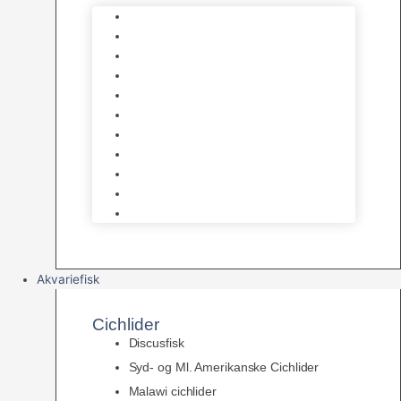
Foder – Saltvand
LED Saltvand
Flowpumper
Måleudstyr
Vandtilberedning
Saltvands Tilbehør
Varmelegemer
Levende sten & bundlag
Osmose Anlæg
Reaktore
Skummere
Akvariefisk
Cichlider
Discusfisk
Syd- og Ml. Amerikanske Cichlider
Malawi cichlider