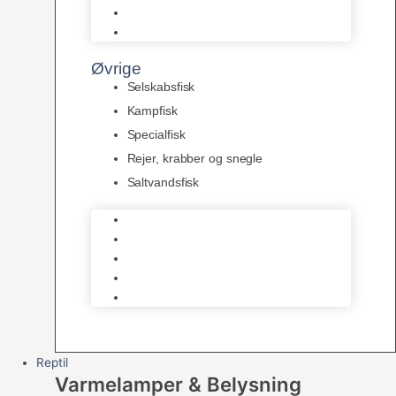
Pansermaller
Div. maller
Øvrige
Selskabsfisk
Kampfisk
Specialfisk
Rejer, krabber og snegle
Saltvandsfisk
Selskabsfisk
Kampfisk
Specialfisk
Rejer, krabber og snegle
Saltvandsfisk
Reptil
Varmelamper & Belysning