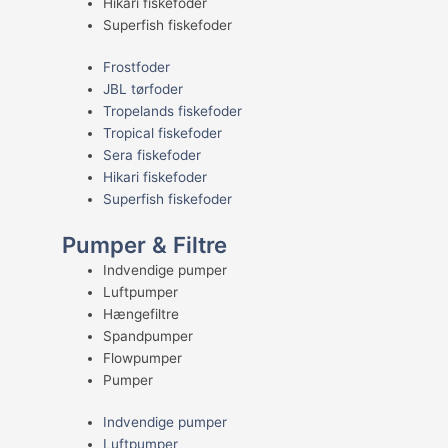
Hikari fiskefoder
Superfish fiskefoder
Frostfoder
JBL tørfoder
Tropelands fiskefoder
Tropical fiskefoder
Sera fiskefoder
Hikari fiskefoder
Superfish fiskefoder
Pumper & Filtre
Indvendige pumper
Luftpumper
Hængefiltre
Spandpumper
Flowpumper
Pumper
Indvendige pumper
Luftpumper