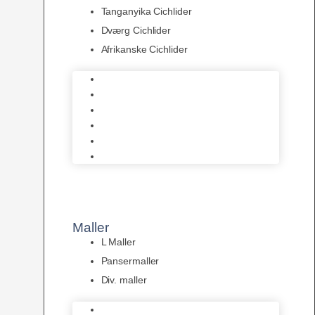
Tanganyika Cichlider
Dværg Cichlider
Afrikanske Cichlider
Discusfisk
Syd- og Ml. Amerikanske Cichlider
Malawi cichlider
Tanganyika Cichlider
Dværg Cichlider
Afrikanske Cichlider
Maller
L Maller
Pansermaller
Div. maller
L Maller