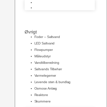
AquaMedic
Juwel Akvarier
Øvrigt
Foder – Saltvand
LED Saltvand
Flowpumper
Måleudstyr
Vandtilberedning
Saltvands Tilbehør
Varmelegemer
Levende sten & bundlag
Osmose Anlæg
Reaktore
Skummere