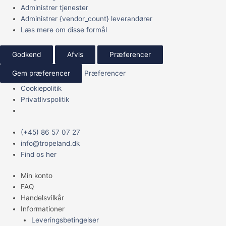
Administrer tjenester
Administrer {vendor_count} leverandører
Læs mere om disse formål
Godkend
Afvis
Præferencer
Gem præferencer
Præferencer
Cookiepolitik
Privatlivspolitik
Main
(+45) 86 57 07 27
Menu
info@tropeland.dk
Find os her
Min konto
FAQ
Handelsvilkår
Informationer
Leveringsbetingelser