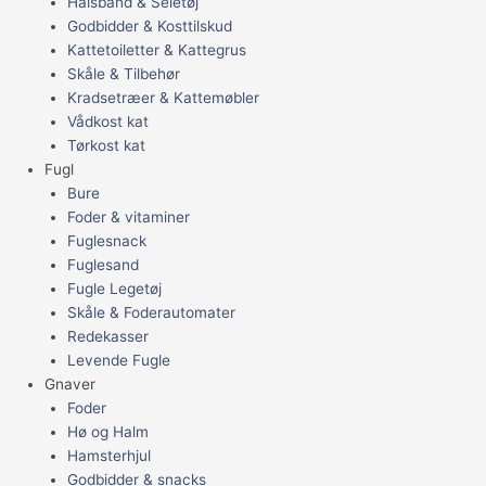
Halsbånd & Seletøj
Godbidder & Kosttilskud
Kattetoiletter & Kattegrus
Skåle & Tilbehør
Kradsetræer & Kattemøbler
Vådkost kat
Tørkost kat
Fugl
Bure
Foder & vitaminer
Fuglesnack
Fuglesand
Fugle Legetøj
Skåle & Foderautomater
Redekasser
Levende Fugle
Gnaver
Foder
Hø og Halm
Hamsterhjul
Godbidder & snacks