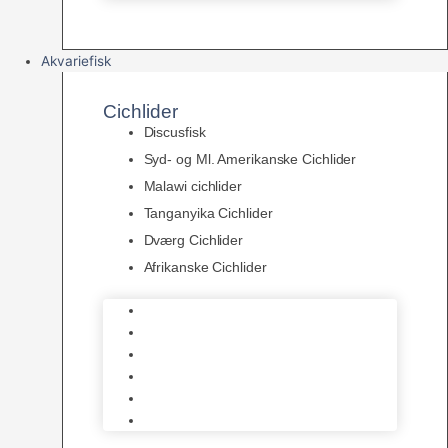
Akvariefisk
Cichlider
Discusfisk
Syd- og Ml. Amerikanske Cichlider
Malawi cichlider
Tanganyika Cichlider
Dværg Cichlider
Afrikanske Cichlider
Discusfisk
Syd- og Ml. Amerikanske Cichlider
Malawi cichlider
Tanganyika Cichlider
Dværg Cichlider
Afrikanske Cichlider