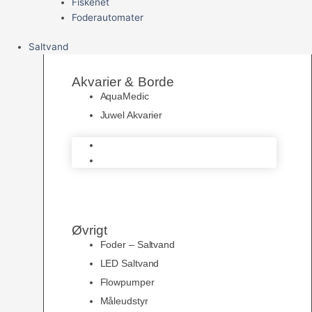
Fiskenet
Foderautomater
Saltvand
Akvarier & Borde
AquaMedic
Juwel Akvarier
AquaMedic
Juwel Akvarier
Øvrigt
Foder – Saltvand
LED Saltvand
Flowpumper
Måleudstyr