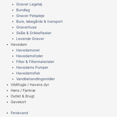
Gnaver Legetøj
Bundlag
Gnaver Pelspleje
Bure, løbegårde & transport
Gnaverhuse
Skåle & Drikkeflasker
Levende Gnaver
Havedam
Havedamsnet
Havedamsfoder
Filter & Filtermaterialer
Havedams Pumper
Havedamsfisk
Vandbehandlingsmidler
Vildtfugle / Havens dyr
Høns / Fjerkræ
Outlet & Brugt
Gavekort
Ferskvand