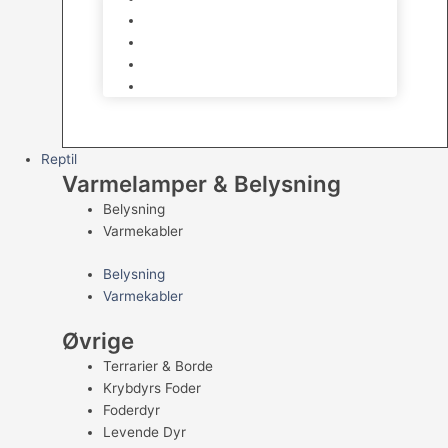
Kampfisk
Specialfisk
Rejer, krabber og snegle
Saltvandsfisk
Reptil
Varmelamper & Belysning
Belysning
Varmekabler
Belysning
Varmekabler
Øvrige
Terrarier & Borde
Krybdyrs Foder
Foderdyr
Levende Dyr