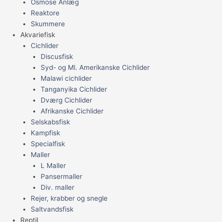
Osmose Anlæg
Reaktore
Skummere
Akvariefisk
Cichlider
Discusfisk
Syd- og Ml. Amerikanske Cichlider
Malawi cichlider
Tanganyika Cichlider
Dværg Cichlider
Afrikanske Cichlider
Selskabsfisk
Kampfisk
Specialfisk
Maller
L Maller
Pansermaller
Div. maller
Rejer, krabber og snegle
Saltvandsfisk
Reptil