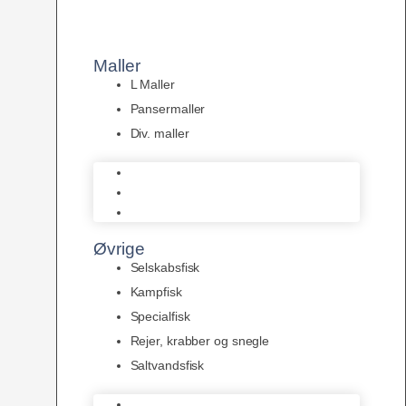
Maller
L Maller
Pansermaller
Div. maller
L Maller
Pansermaller
Div. maller
Øvrige
Selskabsfisk
Kampfisk
Specialfisk
Rejer, krabber og snegle
Saltvandsfisk
Selskabsfisk