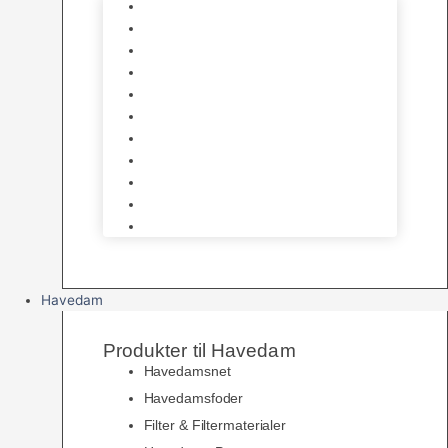
Foder
Hø og Halm
Godbidder & Snacks
Legetøj
Hamsterhjul
Huse & Skjul
Bundlag
Bure, løbegårde & transport
Pelspleje
Skåle & Drikkeflasker
Levende Gnavere
Havedam
Produkter til Havedam
Havedamsnet
Havedamsfoder
Filter & Filtermaterialer