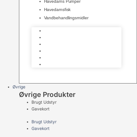
Havedams Pumper
Havedamsfisk
Vandbehandlingsmidler
Havedamsnet
Havedamsfoder
Filter & Filtermaterialer
Havedams Pumper
Havedamsfisk
Vandbehandlingsmidler
Øvrige
Øvrige Produkter
Brugt Udstyr
Gavekort
Brugt Udstyr
Gavekort