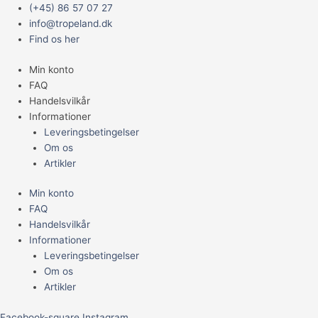
Gå
Main
(+45) 86 57 07 27
til
Menu
info@tropeland.dk
indholdet
Find os her
Min konto
FAQ
Handelsvilkår
Informationer
Leveringsbetingelser
Om os
Artikler
Min konto
FAQ
Handelsvilkår
Informationer
Leveringsbetingelser
Om os
Artikler
Facebook-square
Instagram