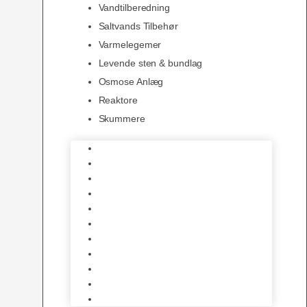
Vandtilberedning
Saltvands Tilbehør
Varmelegemer
Levende sten & bundlag
Osmose Anlæg
Reaktore
Skummere
Foder – Saltvand
LED Saltvand
Flowpumper
Måleudstyr
Vandtilberedning
Saltvands Tilbehør
Varmelegemer
Levende sten & bundlag
Osmose Anlæg
Reaktore
Skummere