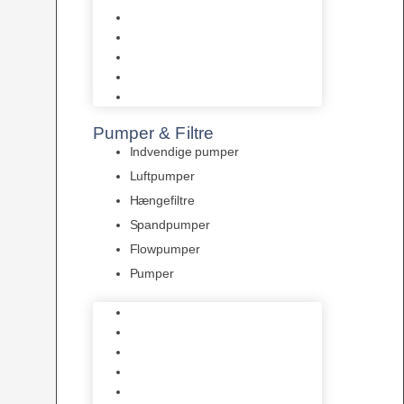
Tropelands fiskefoder
Tropical fiskefoder
Sera fiskefoder
Hikari fiskefoder
Superfish fiskefoder
Pumper & Filtre
Indvendige pumper
Luftpumper
Hængefiltre
Spandpumper
Flowpumper
Pumper
Indvendige pumper
Luftpumper
Hængefiltre
Spandpumper
Flowpumper