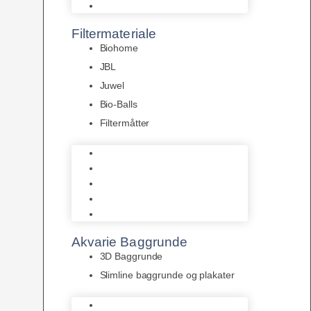
Pumper
Filtermateriale
Biohome
JBL
Juwel
Bio-Balls
Filtermåtter
Biohome
JBL
Juwel
Bio-Balls
Filtermåtter
Akvarie Baggrunde
3D Baggrunde
Slimline baggrunde og plakater
3D Baggrunde