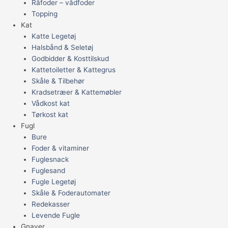
Råfoder – vådfoder
Topping
Kat
Katte Legetøj
Halsbånd & Seletøj
Godbidder & Kosttilskud
Kattetoiletter & Kattegrus
Skåle & Tilbehør
Kradsetræer & Kattemøbler
Vådkost kat
Tørkost kat
Fugl
Bure
Foder & vitaminer
Fuglesnack
Fuglesand
Fugle Legetøj
Skåle & Foderautomater
Redekasser
Levende Fugle
Gnaver