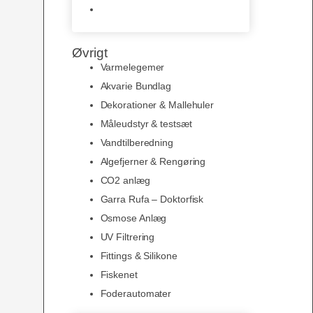
Slimline baggrunde og
plakater
Øvrigt
Varmelegemer
Akvarie Bundlag
Dekorationer & Mallehuler
Måleudstyr & testsæt
Vandtilberedning
Algefjerner & Rengøring
CO2 anlæg
Garra Rufa – Doktorfisk
Osmose Anlæg
UV Filtrering
Fittings & Silikone
Fiskenet
Foderautomater