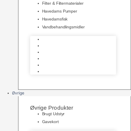
Filter & Filtermaterialer
Havedams Pumper
Havedamsfisk
Vandbehandlingsmidler
Havedamsnet
Havedamsfoder
Filter & Filtermaterialer
Havedams Pumper
Havedamsfisk
Vandbehandlingsmidler
Øvrige
Øvrige Produkter
Brugt Udstyr
Gavekort