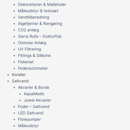
Dekorationer & Mallehuler
Måleudstyr & testsæt
Vandtilberedning
Algefjerner & Rengøring
CO2 anlæg
Garra Rufa – Doktorfisk
Osmose Anlæg
UV Filtrering
Fittings & Silikone
Fiskenet
Foderautomater
Koraller
Saltvand
Akvarier & Borde
AquaMedic
Juwel Akvarier
Foder – Saltvand
LED Saltvand
Flowpumper
Måleudstyr