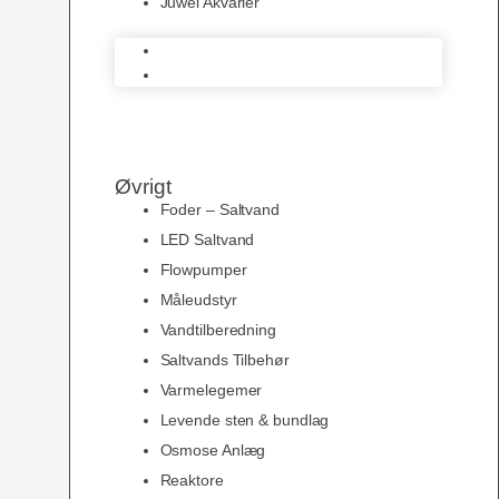
Juwel Akvarier
AquaMedic
Juwel Akvarier
Øvrigt
Foder – Saltvand
LED Saltvand
Flowpumper
Måleudstyr
Vandtilberedning
Saltvands Tilbehør
Varmelegemer
Levende sten & bundlag
Osmose Anlæg
Reaktore