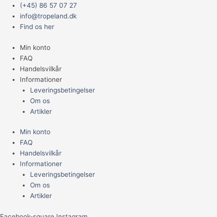
Gå
Main
Bali
(+45) 86 57 07 27
til
Menu
Sand
info@tropeland.dk
indholdet
10kg
Find os her
antal
Min konto
FAQ
Handelsvilkår
Informationer
Leveringsbetingelser
Om os
Artikler
Min konto
FAQ
Handelsvilkår
Informationer
Leveringsbetingelser
Om os
Artikler
Facebook-square
Instagram