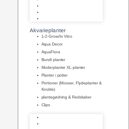
LED
Tilbehør til belysning
Sera LED
Akvarieplanter
1-2-Grow/In Vitro
Aqua Decor
AquaFlora
Bundt planter
Moderplanter XL-planter
Planter i potter
Portioner (Mosser, Flydeplanter &
Knolde)
plantegødning & Redskaber
Clips
1-2-Grow/In Vitro
Aqua Decor