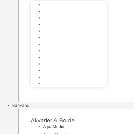
Varmelegemer
Akvarie Bundlag
Dekorationer & Mallehuler
Måleudstyr & testsæt
Vandtilberedning
Algefjerner & Rengøring
CO2 anlæg
Garra Rufa – Doktorfisk
Osmose Anlæg
UV Filtrering
Fittings & Silikone
Fiskenet
Foderautomater
Saltvand
Akvarier & Borde
AquaMedic