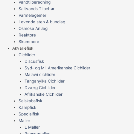
Vandtilberedning
Saltvands Tilbehør
Varmelegemer
Levende sten & bundlag
Osmose Anlæg
Reaktore
Skummere
Akvariefisk
Cichlider
Discusfisk
Syd- og Ml. Amerikanske Cichlider
Malawi cichlider
Tanganyika Cichlider
Dværg Cichlider
Afrikanske Cichlider
Selskabsfisk
Kampfisk
Specialfisk
Maller
L Maller
Pansermaller