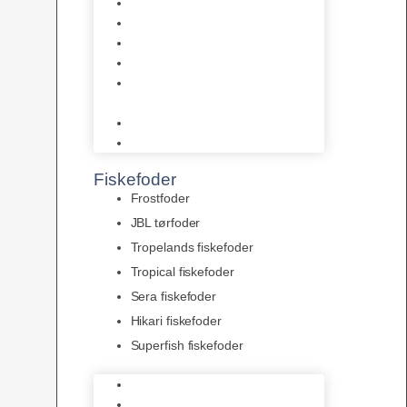
AquaFlora
Bundt planter
Moderplanter XL-planter
Planter i potter
Portioner (Mosser, Flydeplanter
& Knolde)
plantegødning & Redskaber
Clips
Fiskefoder
Frostfoder
JBL tørfoder
Tropelands fiskefoder
Tropical fiskefoder
Sera fiskefoder
Hikari fiskefoder
Superfish fiskefoder
Frostfoder
JBL tørfoder