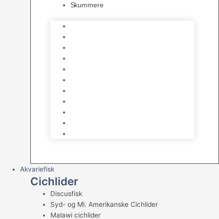
Skummere
Foder – Saltvand
LED Saltvand
Flowpumper
Måleudstyr
Vandtilberedning
Saltvands Tilbehør
Varmelegemer
Levende sten & bundlag
Osmose Anlæg
Reaktore
Skummere
Akvariefisk
Cichlider
Discusfisk
Syd- og Ml. Amerikanske Cichlider
Malawi cichlider