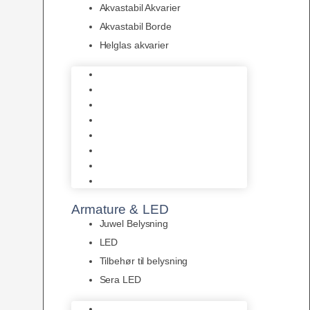
Akvastabil Akvarier
Akvastabil Borde
Helglas akvarier
Juwel Akvarier
AquaMedic
Design Akvarier
Fluval Akvarium
Akvarie Startsæt
Akvastabil Akvarier
Akvastabil Borde
Helglas akvarier
Armature & LED
Juwel Belysning
LED
Tilbehør til belysning
Sera LED
Juwel Belysning