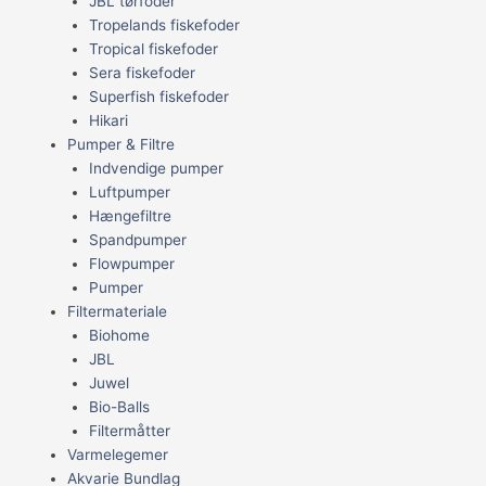
JBL tørfoder
Tropelands fiskefoder
Tropical fiskefoder
Sera fiskefoder
Superfish fiskefoder
Hikari
Pumper & Filtre
Indvendige pumper
Luftpumper
Hængefiltre
Spandpumper
Flowpumper
Pumper
Filtermateriale
Biohome
JBL
Juwel
Bio-Balls
Filtermåtter
Varmelegemer
Akvarie Bundlag