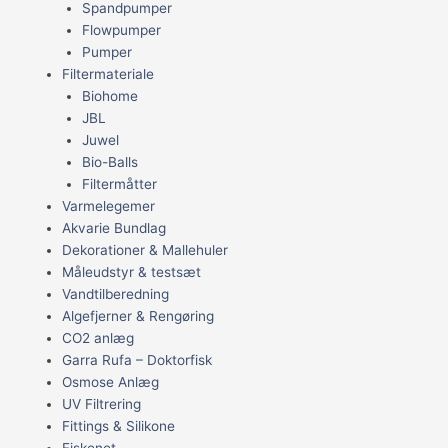
Spandpumper
Flowpumper
Pumper
Filtermateriale
Biohome
JBL
Juwel
Bio-Balls
Filtermåtter
Varmelegemer
Akvarie Bundlag
Dekorationer & Mallehuler
Måleudstyr & testsæt
Vandtilberedning
Algefjerner & Rengøring
CO2 anlæg
Garra Rufa – Doktorfisk
Osmose Anlæg
UV Filtrering
Fittings & Silikone
Fiskenet