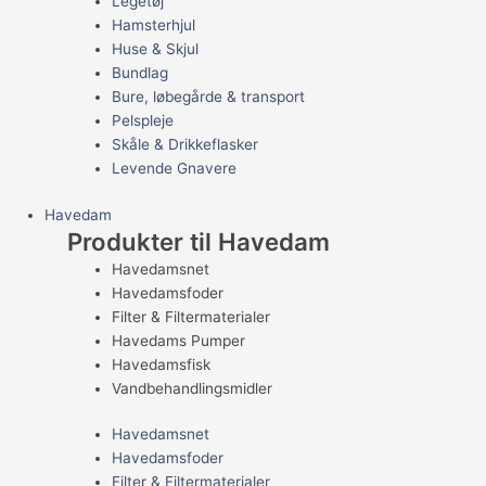
Legetøj
Hamsterhjul
Huse & Skjul
Bundlag
Bure, løbegårde & transport
Pelspleje
Skåle & Drikkeflasker
Levende Gnavere
Havedam
Produkter til Havedam
Havedamsnet
Havedamsfoder
Filter & Filtermaterialer
Havedams Pumper
Havedamsfisk
Vandbehandlingsmidler
Havedamsnet
Havedamsfoder
Filter & Filtermaterialer