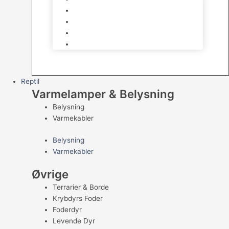
Kampfisk
Specialfisk
Rejer, krabber og snegle
Saltvandsfisk
Reptil
Varmelamper & Belysning
Belysning
Varmekabler
Belysning
Varmekabler
Øvrige
Terrarier & Borde
Krybdyrs Foder
Foderdyr
Levende Dyr