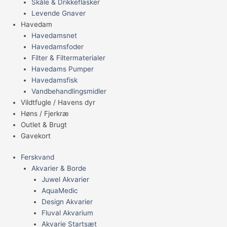
Skåle & Drikkeflasker
Levende Gnaver
Havedam
Havedamsnet
Havedamsfoder
Filter & Filtermaterialer
Havedams Pumper
Havedamsfisk
Vandbehandlingsmidler
Vildtfugle / Havens dyr
Høns / Fjerkræ
Outlet & Brugt
Gavekort
Ferskvand
Akvarier & Borde
Juwel Akvarier
AquaMedic
Design Akvarier
Fluval Akvarium
Akvarie Startsæt