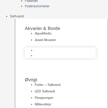
Fiskenet
Foderautomater
Saltvand
Akvarier & Borde
AquaMedic
Juwel Akvarier
AquaMedic
Juwel Akvarier
Øvrigt
Foder – Saltvand
LED Saltvand
Flowpumper
Måleudstyr