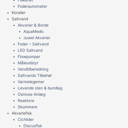
Foderautomater
Koraller
Saltvand
Akvarier & Borde
AquaMedic
Juwel Akvarier
Foder – Saltvand
LED Saltvand
Flowpumper
Måleudstyr
Vandtilberedning
Saltvands Tilbehør
Varmelegemer
Levende sten & bundlag
Osmose Anlæg
Reaktore
Skummere
Akvariefisk
Cichlider
Discusfisk