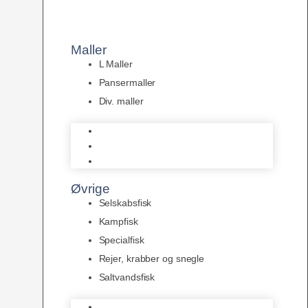
Maller
L Maller
Pansermaller
Div. maller
L Maller
Pansermaller
Div. maller
Øvrige
Selskabsfisk
Kampfisk
Specialfisk
Rejer, krabber og snegle
Saltvandsfisk
Selskabsfisk