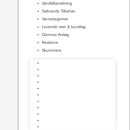
Vandtilberedning
Saltvands Tilbehør
Varmelegemer
Levende sten & bundlag
Osmose Anlæg
Reaktore
Skummere
Foder – Saltvand
LED Saltvand
Flowpumper
Måleudstyr
Vandtilberedning
Saltvands Tilbehør
Varmelegemer
Levende sten & bundlag
Osmose Anlæg
Reaktore
Skummere