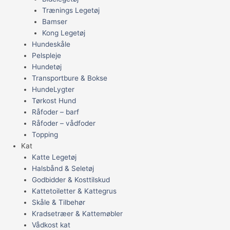
Trænings Legetøj
Bamser
Kong Legetøj
Hundeskåle
Pelspleje
Hundetøj
Transportbure & Bokse
HundeLygter
Tørkost Hund
Råfoder – barf
Råfoder – vådfoder
Topping
Kat
Katte Legetøj
Halsbånd & Seletøj
Godbidder & Kosttilskud
Kattetoiletter & Kattegrus
Skåle & Tilbehør
Kradsetræer & Kattemøbler
Vådkost kat