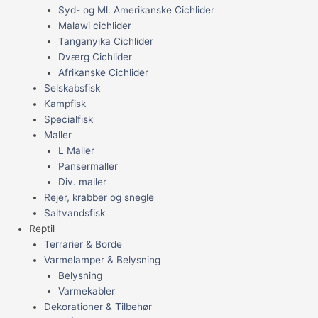
Syd- og Ml. Amerikanske Cichlider
Malawi cichlider
Tanganyika Cichlider
Dværg Cichlider
Afrikanske Cichlider
Selskabsfisk
Kampfisk
Specialfisk
Maller
L Maller
Pansermaller
Div. maller
Rejer, krabber og snegle
Saltvandsfisk
Reptil
Terrarier & Borde
Varmelamper & Belysning
Belysning
Varmekabler
Dekorationer & Tilbehør