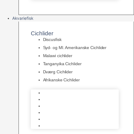
Akvariefisk
Cichlider
Discusfisk
Syd- og Ml. Amerikanske Cichlider
Malawi cichlider
Tanganyika Cichlider
Dværg Cichlider
Afrikanske Cichlider
Discusfisk
Syd- og Ml. Amerikanske Cichlider
Malawi cichlider
Tanganyika Cichlider
Dværg Cichlider
Afrikanske Cichlider