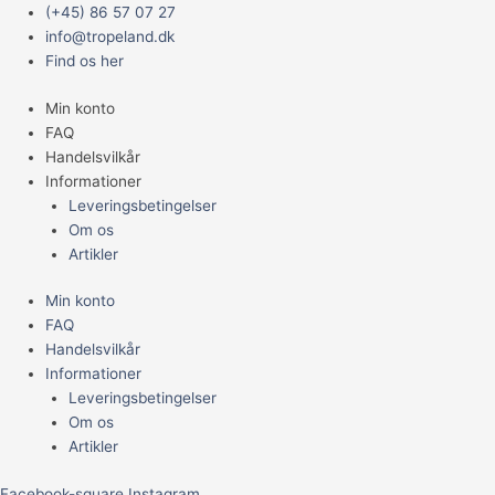
Gå
Main
Background
Prisinterval:
Prisinterval:
(+45) 86 57 07 27
til
Menu
STR
59,95 kr.
59,95 kr.
info@tropeland.dk
indholdet
500
til
til
Find os her
x
79,95 kr.
79,95 kr.
Min konto
595
FAQ
mm
Handelsvilkår
antal
Informationer
Leveringsbetingelser
Om os
Artikler
Min konto
FAQ
Handelsvilkår
Informationer
Leveringsbetingelser
Om os
Artikler
Facebook-square
Instagram