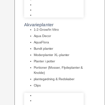
LED
Tilbehør til belysning
Sera LED
Akvarieplanter
1-2-Grow/In Vitro
Aqua Decor
AquaFlora
Bundt planter
Moderplanter XL-planter
Planter i potter
Portioner (Mosser, Flydeplanter &
Knolde)
plantegødning & Redskaber
Clips
1-2-Grow/In Vitro
Aqua Decor