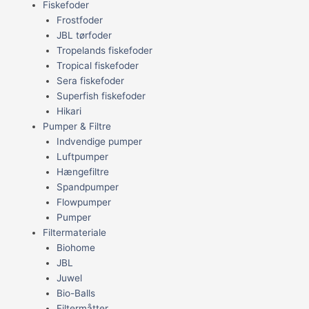
Fiskefoder
Frostfoder
JBL tørfoder
Tropelands fiskefoder
Tropical fiskefoder
Sera fiskefoder
Superfish fiskefoder
Hikari
Pumper & Filtre
Indvendige pumper
Luftpumper
Hængefiltre
Spandpumper
Flowpumper
Pumper
Filtermateriale
Biohome
JBL
Juwel
Bio-Balls
Filtermåtter