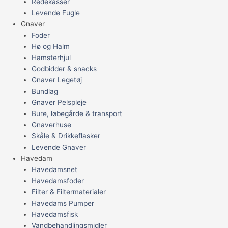
Redekasser
Levende Fugle
Gnaver
Foder
Hø og Halm
Hamsterhjul
Godbidder & snacks
Gnaver Legetøj
Bundlag
Gnaver Pelspleje
Bure, løbegårde & transport
Gnaverhuse
Skåle & Drikkeflasker
Levende Gnaver
Havedam
Havedamsnet
Havedamsfoder
Filter & Filtermaterialer
Havedams Pumper
Havedamsfisk
Vandbehandlingsmidler