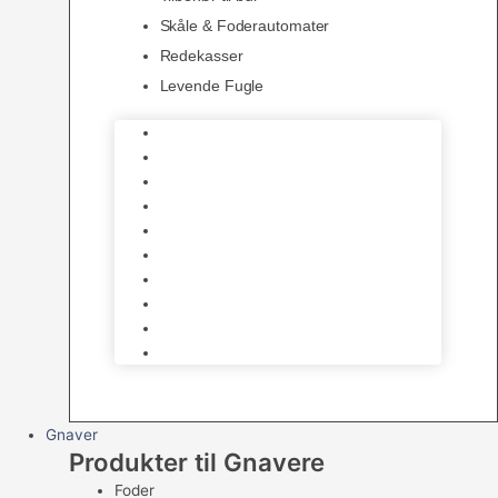
Skåle & Foderautomater
Redekasser
Levende Fugle
Bure
Foder & vitaminer
Fuglesnack
Fuglesand
Fugle Legetøj
Siddepinde
Tilbehør til bur
Skåle & Foderautomater
Redekasser
Levende Fugle
Gnaver
Produkter til Gnavere
Foder