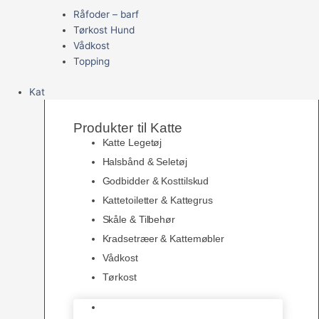
Råfoder – barf
Tørkost Hund
Vådkost
Topping
Kat
Produkter til Katte
Katte Legetøj
Halsbånd & Seletøj
Godbidder & Kosttilskud
Kattetoiletter & Kattegrus
Skåle & Tilbehør
Kradsetræer & Kattemøbler
Vådkost
Tørkost
Katte Legetøj