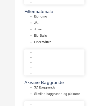
Pumper
Filtermateriale
Biohome
JBL
Juwel
Bio-Balls
Filtermåtter
Biohome
JBL
Juwel
Bio-Balls
Filtermåtter
Akvarie Baggrunde
3D Baggrunde
Slimline baggrunde og plakater
3D Baggrunde