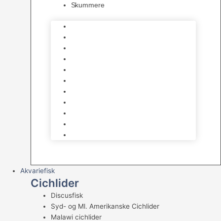
Skummere
Foder – Saltvand
LED Saltvand
Flowpumper
Måleudstyr
Vandtilberedning
Saltvands Tilbehør
Varmelegemer
Levende sten & bundlag
Osmose Anlæg
Reaktore
Skummere
Akvariefisk
Cichlider
Discusfisk
Syd- og Ml. Amerikanske Cichlider
Malawi cichlider