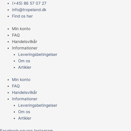
Gå
Main
Plakat
Prisinterval:
(+45) 86 57 07 27
til
Menu
3
59,95 kr.
info@tropeland.dk
indholdet
antal
til
Find os her
79,95 kr.
Min konto
FAQ
Handelsvilkår
Informationer
Leveringsbetingelser
Om os
Artikler
Min konto
FAQ
Handelsvilkår
Informationer
Leveringsbetingelser
Om os
Artikler
Facebook-square
Instagram