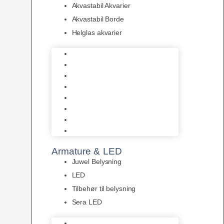
Akvastabil Akvarier
Akvastabil Borde
Helglas akvarier
Juwel Akvarier
AquaMedic
Design Akvarier
Fluval Akvarium
Akvarie Startsæt
Akvastabil Akvarier
Akvastabil Borde
Helglas akvarier
Armature & LED
Juwel Belysning
LED
Tilbehør til belysning
Sera LED
Juwel Belysning