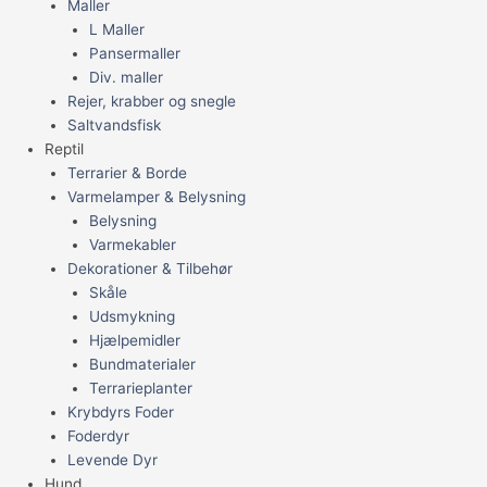
Maller
L Maller
Pansermaller
Div. maller
Rejer, krabber og snegle
Saltvandsfisk
Reptil
Terrarier & Borde
Varmelamper & Belysning
Belysning
Varmekabler
Dekorationer & Tilbehør
Skåle
Udsmykning
Hjælpemidler
Bundmaterialer
Terrarieplanter
Krybdyrs Foder
Foderdyr
Levende Dyr
Hund