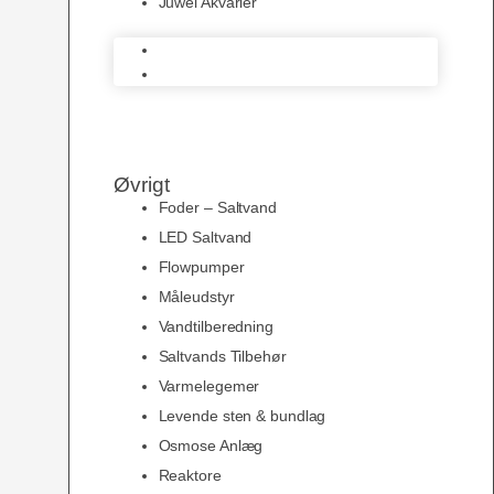
Juwel Akvarier
AquaMedic
Juwel Akvarier
Øvrigt
Foder – Saltvand
LED Saltvand
Flowpumper
Måleudstyr
Vandtilberedning
Saltvands Tilbehør
Varmelegemer
Levende sten & bundlag
Osmose Anlæg
Reaktore