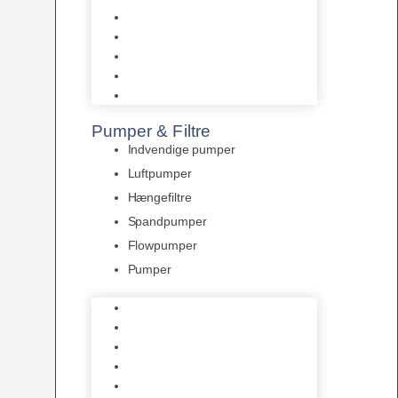
Tropelands fiskefoder
Tropical fiskefoder
Sera fiskefoder
Hikari fiskefoder
Superfish fiskefoder
Pumper & Filtre
Indvendige pumper
Luftpumper
Hængefiltre
Spandpumper
Flowpumper
Pumper
Indvendige pumper
Luftpumper
Hængefiltre
Spandpumper
Flowpumper