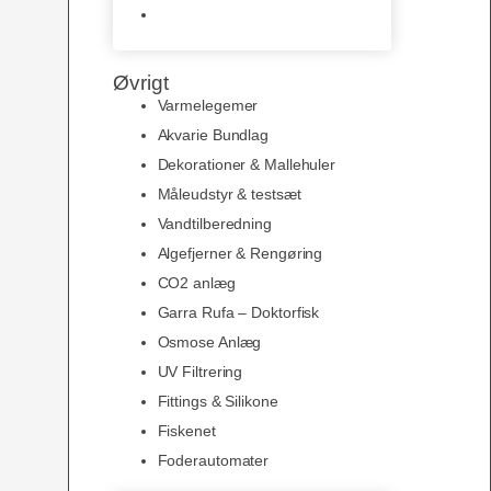
Slimline baggrunde og
plakater
Øvrigt
Varmelegemer
Akvarie Bundlag
Dekorationer & Mallehuler
Måleudstyr & testsæt
Vandtilberedning
Algefjerner & Rengøring
CO2 anlæg
Garra Rufa – Doktorfisk
Osmose Anlæg
UV Filtrering
Fittings & Silikone
Fiskenet
Foderautomater