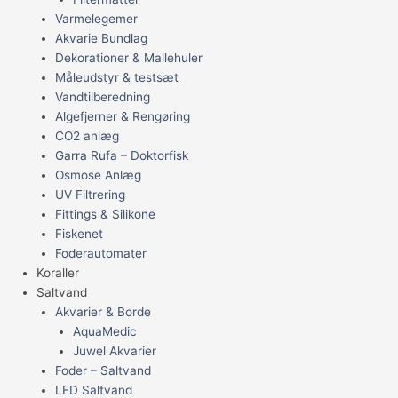
Varmelegemer
Akvarie Bundlag
Dekorationer & Mallehuler
Måleudstyr & testsæt
Vandtilberedning
Algefjerner & Rengøring
CO2 anlæg
Garra Rufa – Doktorfisk
Osmose Anlæg
UV Filtrering
Fittings & Silikone
Fiskenet
Foderautomater
Koraller
Saltvand
Akvarier & Borde
AquaMedic
Juwel Akvarier
Foder – Saltvand
LED Saltvand