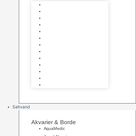
Varmelegemer
Akvarie Bundlag
Dekorationer & Mallehuler
Måleudstyr & testsæt
Vandtilberedning
Algefjerner & Rengøring
CO2 anlæg
Garra Rufa – Doktorfisk
Osmose Anlæg
UV Filtrering
Fittings & Silikone
Fiskenet
Foderautomater
Saltvand
Akvarier & Borde
AquaMedic