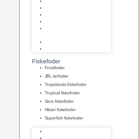
AquaFlora
Bundt planter
Moderplanter XL-planter
Planter i potter
Portioner (Mosser, Flydeplanter
& Knolde)
plantegødning & Redskaber
Clips
Fiskefoder
Frostfoder
JBL tørfoder
Tropelands fiskefoder
Tropical fiskefoder
Sera fiskefoder
Hikari fiskefoder
Superfish fiskefoder
Frostfoder
JBL tørfoder