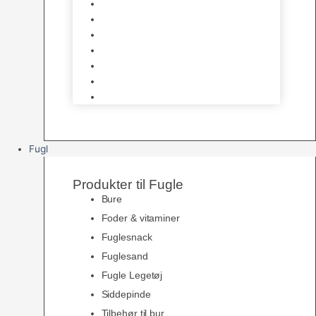
Halsbånd & Seletøj
Godbidder & Kosttilskud
Kattetoiletter & Kattegrus
Skåle & Tilbehør
Kradsetræer & Kattemøbler
Vådkost
Tørkost
Fugl
Produkter til Fugle
Bure
Foder & vitaminer
Fuglesnack
Fuglesand
Fugle Legetøj
Siddepinde
Tilbehør til bur