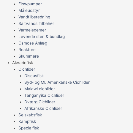
Flowpumper
Måleudstyr
Vandtilberedning
Saltvands Tilbehør
Varmelegemer
Levende sten & bundlag
Osmose Anlæg
Reaktore
Skummere
Akvariefisk
Cichlider
Discusfisk
Syd- og Ml. Amerikanske Cichlider
Malawi cichlider
Tanganyika Cichlider
Dværg Cichlider
Afrikanske Cichlider
Selskabsfisk
Kampfisk
Specialfisk