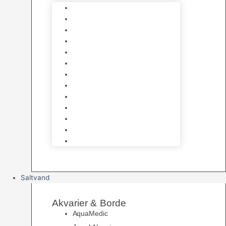
Varmelegemer
Akvarie Bundlag
Dekorationer & Mallehuler
Måleudstyr & testsæt
Vandtilberedning
Algefjerner & Rengøring
CO2 anlæg
Garra Rufa – Doktorfisk
Osmose Anlæg
UV Filtrering
Fittings & Silikone
Fiskenet
Foderautomater
Saltvand
Akvarier & Borde
AquaMedic