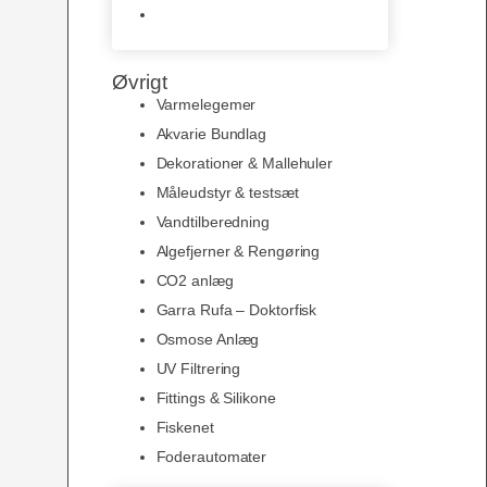
Slimline baggrunde og
plakater
Øvrigt
Varmelegemer
Akvarie Bundlag
Dekorationer & Mallehuler
Måleudstyr & testsæt
Vandtilberedning
Algefjerner & Rengøring
CO2 anlæg
Garra Rufa – Doktorfisk
Osmose Anlæg
UV Filtrering
Fittings & Silikone
Fiskenet
Foderautomater