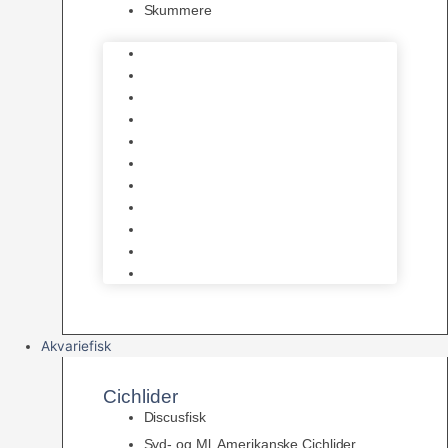
Skummere
Foder – Saltvand
LED Saltvand
Flowpumper
Måleudstyr
Vandtilberedning
Saltvands Tilbehør
Varmelegemer
Levende sten & bundlag
Osmose Anlæg
Reaktore
Skummere
Akvariefisk
Cichlider
Discusfisk
Syd- og Ml. Amerikanske Cichlider