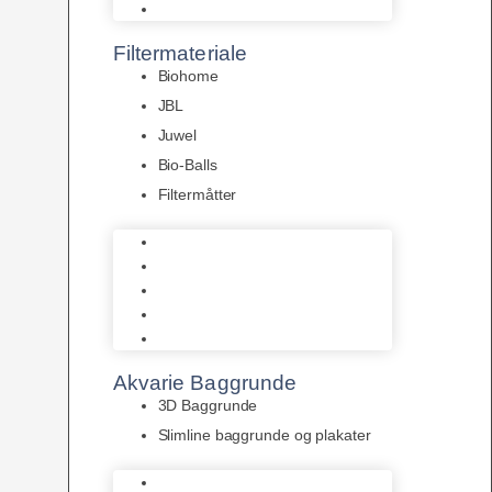
Pumper
Filtermateriale
Biohome
JBL
Juwel
Bio-Balls
Filtermåtter
Biohome
JBL
Juwel
Bio-Balls
Filtermåtter
Akvarie Baggrunde
3D Baggrunde
Slimline baggrunde og plakater
3D Baggrunde