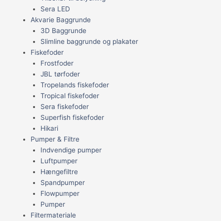
Sera LED
Akvarie Baggrunde
3D Baggrunde
Slimline baggrunde og plakater
Fiskefoder
Frostfoder
JBL tørfoder
Tropelands fiskefoder
Tropical fiskefoder
Sera fiskefoder
Superfish fiskefoder
Hikari
Pumper & Filtre
Indvendige pumper
Luftpumper
Hængefiltre
Spandpumper
Flowpumper
Pumper
Filtermateriale