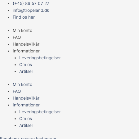
Gå
Main
Bacopa
(+45) 86 57 07 27
til
Menu
caroliniana
info@tropeland.dk
indholdet
antal
Find os her
Min konto
FAQ
Handelsvilkår
Informationer
Leveringsbetingelser
Om os
Artikler
Min konto
FAQ
Handelsvilkår
Informationer
Leveringsbetingelser
Om os
Artikler
Facebook-square
Instagram