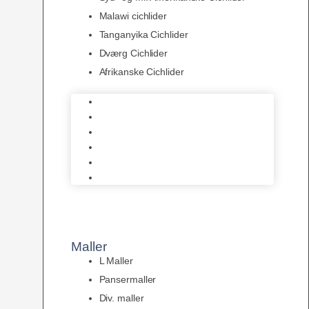
Malawi cichlider
Tanganyika Cichlider
Dværg Cichlider
Afrikanske Cichlider
Discusfisk
Syd- og Ml. Amerikanske Cichlider
Malawi cichlider
Tanganyika Cichlider
Dværg Cichlider
Afrikanske Cichlider
Maller
L Maller
Pansermaller
Div. maller