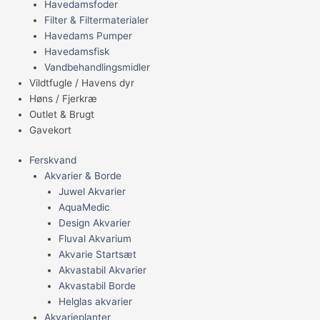
Havedamsfoder
Filter & Filtermaterialer
Havedams Pumper
Havedamsfisk
Vandbehandlingsmidler
Vildtfugle / Havens dyr
Høns / Fjerkræ
Outlet & Brugt
Gavekort
Ferskvand
Akvarier & Borde
Juwel Akvarier
AquaMedic
Design Akvarier
Fluval Akvarium
Akvarie Startsæt
Akvastabil Akvarier
Akvastabil Borde
Helglas akvarier
Akvarieplanter