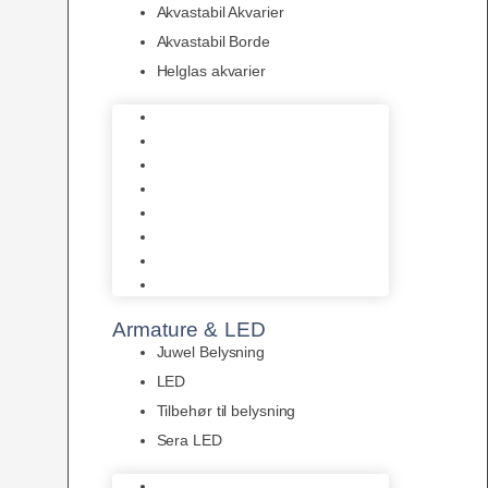
Akvastabil Akvarier
Akvastabil Borde
Helglas akvarier
Juwel Akvarier
AquaMedic
Design Akvarier
Fluval Akvarium
Akvarie Startsæt
Akvastabil Akvarier
Akvastabil Borde
Helglas akvarier
Armature & LED
Juwel Belysning
LED
Tilbehør til belysning
Sera LED
Juwel Belysning