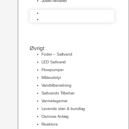
Juwel Akvarier
AquaMedic
Juwel Akvarier
Øvrigt
Foder – Saltvand
LED Saltvand
Flowpumper
Måleudstyr
Vandtilberedning
Saltvands Tilbehør
Varmelegemer
Levende sten & bundlag
Osmose Anlæg
Reaktore