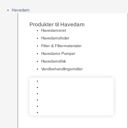
Havedam
Produkter til Havedam
Havedamsnet
Havedamsfoder
Filter & Filtermaterialer
Havedams Pumper
Havedamsfisk
Vandbehandlingsmidler
Havedamsnet
Havedamsfoder
Filter & Filtermaterialer
Havedams Pumper
Havedamsfisk
Vandbehandlingsmidler