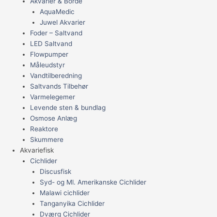
Akvarier & Borde
AquaMedic
Juwel Akvarier
Foder – Saltvand
LED Saltvand
Flowpumper
Måleudstyr
Vandtilberedning
Saltvands Tilbehør
Varmelegemer
Levende sten & bundlag
Osmose Anlæg
Reaktore
Skummere
Akvariefisk
Cichlider
Discusfisk
Syd- og Ml. Amerikanske Cichlider
Malawi cichlider
Tanganyika Cichlider
Dværg Cichlider