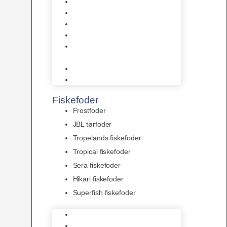
AquaFlora
Bundt planter
Moderplanter XL-planter
Planter i potter
Portioner (Mosser, Flydeplanter
& Knolde)
plantegødning & Redskaber
Clips
Fiskefoder
Frostfoder
JBL tørfoder
Tropelands fiskefoder
Tropical fiskefoder
Sera fiskefoder
Hikari fiskefoder
Superfish fiskefoder
Frostfoder
JBL tørfoder