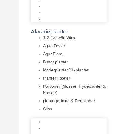
LED
Tilbehør til belysning
Sera LED
Akvarieplanter
1-2-Grow/In Vitro
Aqua Decor
AquaFlora
Bundt planter
Moderplanter XL-planter
Planter i potter
Portioner (Mosser, Flydeplanter &
Knolde)
plantegødning & Redskaber
Clips
1-2-Grow/In Vitro
Aqua Decor