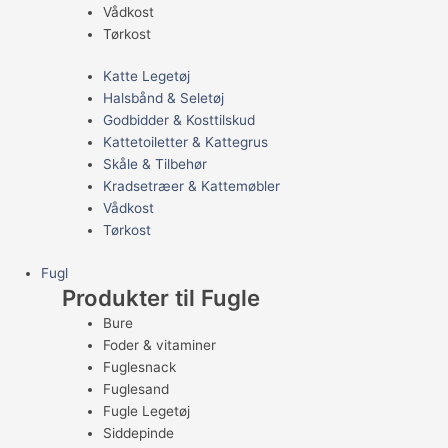
Vådkost
Tørkost
Katte Legetøj
Halsbånd & Seletøj
Godbidder & Kosttilskud
Kattetoiletter & Kattegrus
Skåle & Tilbehør
Kradsetræer & Kattemøbler
Vådkost
Tørkost
Fugl
Produkter til Fugle
Bure
Foder & vitaminer
Fuglesnack
Fuglesand
Fugle Legetøj
Siddepinde