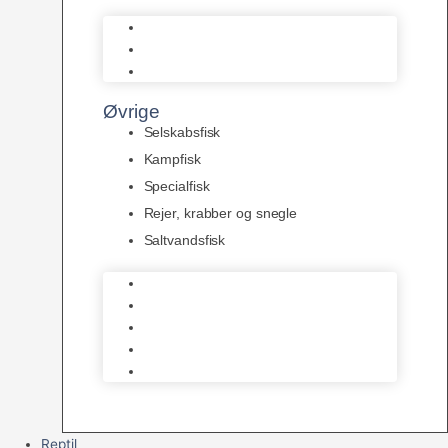
L Maller
Pansermaller
Div. maller
Øvrige
Selskabsfisk
Kampfisk
Specialfisk
Rejer, krabber og snegle
Saltvandsfisk
Selskabsfisk
Kampfisk
Specialfisk
Rejer, krabber og snegle
Saltvandsfisk
Reptil