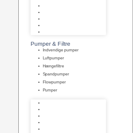
Tropelands fiskefoder
Tropical fiskefoder
Sera fiskefoder
Hikari fiskefoder
Superfish fiskefoder
Pumper & Filtre
Indvendige pumper
Luftpumper
Hængefiltre
Spandpumper
Flowpumper
Pumper
Indvendige pumper
Luftpumper
Hængefiltre
Spandpumper
Flowpumper