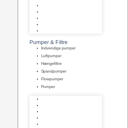
Tropelands fiskefoder
Tropical fiskefoder
Sera fiskefoder
Hikari fiskefoder
Superfish fiskefoder
Pumper & Filtre
Indvendige pumper
Luftpumper
Hængefiltre
Spandpumper
Flowpumper
Pumper
Indvendige pumper
Luftpumper
Hængefiltre
Spandpumper
Flowpumper