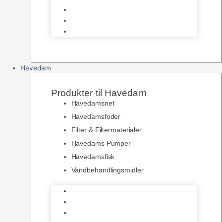
Pelspleje
Skåle & Drikkeflasker
Levende Gnavere
Havedam
Produkter til Havedam
Havedamsnet
Havedamsfoder
Filter & Filtermaterialer
Havedams Pumper
Havedamsfisk
Vandbehandlingsmidler
Havedamsnet
Havedamsfoder
Filter & Filtermaterialer