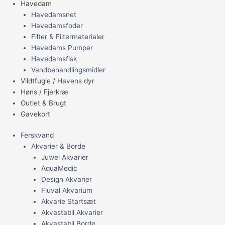
Havedam
Havedamsnet
Havedamsfoder
Filter & Filtermaterialer
Havedams Pumper
Havedamsfisk
Vandbehandlingsmidler
Vildtfugle / Havens dyr
Høns / Fjerkræ
Outlet & Brugt
Gavekort
Ferskvand
Akvarier & Borde
Juwel Akvarier
AquaMedic
Design Akvarier
Fluval Akvarium
Akvarie Startsæt
Akvastabil Akvarier
Akvastabil Borde