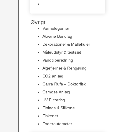
Slimline baggrunde og
plakater
Øvrigt
Varmelegemer
Akvarie Bundlag
Dekorationer & Mallehuler
Måleudstyr & testsæt
Vandtilberedning
Algefjerner & Rengøring
CO2 anlæg
Garra Rufa – Doktorfisk
Osmose Anlæg
UV Filtrering
Fittings & Silikone
Fiskenet
Foderautomater