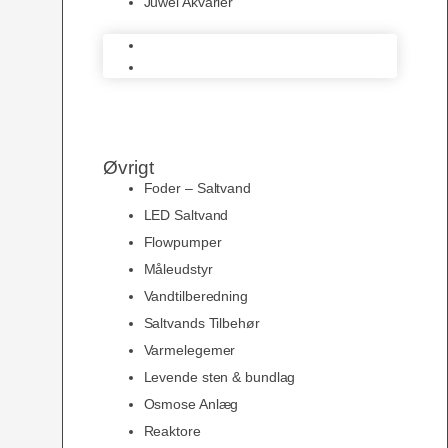
Juwel Akvarier
AquaMedic
Juwel Akvarier
Øvrigt
Foder – Saltvand
LED Saltvand
Flowpumper
Måleudstyr
Vandtilberedning
Saltvands Tilbehør
Varmelegemer
Levende sten & bundlag
Osmose Anlæg
Reaktore