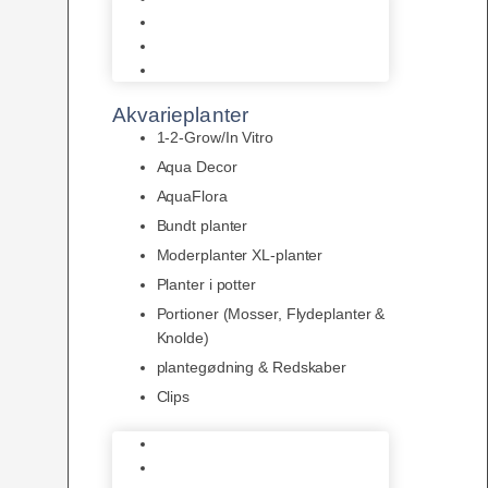
LED
Tilbehør til belysning
Sera LED
Akvarieplanter
1-2-Grow/In Vitro
Aqua Decor
AquaFlora
Bundt planter
Moderplanter XL-planter
Planter i potter
Portioner (Mosser, Flydeplanter &
Knolde)
plantegødning & Redskaber
Clips
1-2-Grow/In Vitro
Aqua Decor