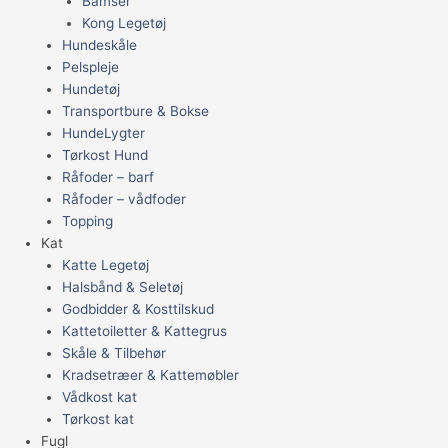
Bamser
Kong Legetøj
Hundeskåle
Pelspleje
Hundetøj
Transportbure & Bokse
HundeLygter
Tørkost Hund
Råfoder – barf
Råfoder – vådfoder
Topping
Kat
Katte Legetøj
Halsbånd & Seletøj
Godbidder & Kosttilskud
Kattetoiletter & Kattegrus
Skåle & Tilbehør
Kradsetræer & Kattemøbler
Vådkost kat
Tørkost kat
Fugl