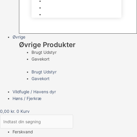
Havedams Pumper
Havedamsfisk
Vandbehandlingsmidler
Øvrige
Øvrige Produkter
Brugt Udstyr
Gavekort
Brugt Udstyr
Gavekort
Vildfugle / Havens dyr
Høns / Fjerkræ
0,00
kr.
0
Kurv
Ferskvand