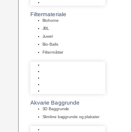
Pumper
Filtermateriale
Biohome
JBL
Juwel
Bio-Balls
Filtermåtter
Biohome
JBL
Juwel
Bio-Balls
Filtermåtter
Akvarie Baggrunde
3D Baggrunde
Slimline baggrunde og plakater
3D Baggrunde