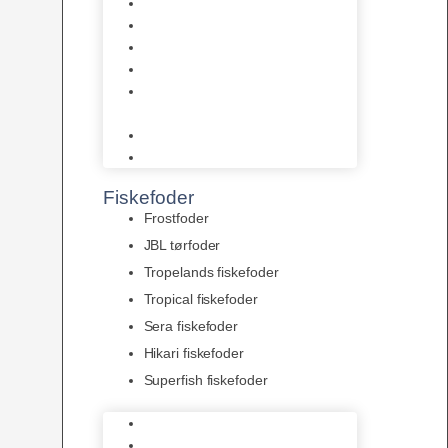
AquaFlora
Bundt planter
Moderplanter XL-planter
Planter i potter
Portioner (Mosser, Flydeplanter
& Knolde)
plantegødning & Redskaber
Clips
Fiskefoder
Frostfoder
JBL tørfoder
Tropelands fiskefoder
Tropical fiskefoder
Sera fiskefoder
Hikari fiskefoder
Superfish fiskefoder
Frostfoder
JBL tørfoder