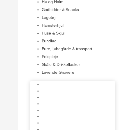
Hø og Halm
Godbidder & Snacks
Legetøj
Hamsterhjul
Huse & Skjul
Bundlag
Bure, løbegårde & transport
Pelspleje
Skåle & Drikkeflasker
Levende Gnavere
Foder
Hø og Halm
Godbidder & Snacks
Legetøj
Hamsterhjul
Huse & Skjul
Bundlag
Bure, løbegårde & transport