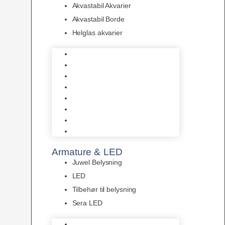
Akvastabil Akvarier
Akvastabil Borde
Helglas akvarier
Juwel Akvarier
AquaMedic
Design Akvarier
Fluval Akvarium
Akvarie Startsæt
Akvastabil Akvarier
Akvastabil Borde
Helglas akvarier
Armature & LED
Juwel Belysning
LED
Tilbehør til belysning
Sera LED
Juwel Belysning