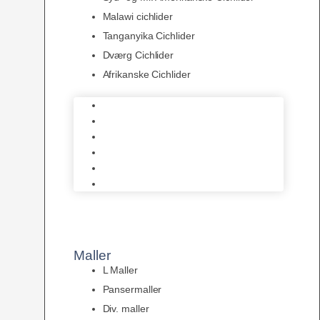
Malawi cichlider
Tanganyika Cichlider
Dværg Cichlider
Afrikanske Cichlider
Discusfisk
Syd- og Ml. Amerikanske Cichlider
Malawi cichlider
Tanganyika Cichlider
Dværg Cichlider
Afrikanske Cichlider
Maller
L Maller
Pansermaller
Div. maller