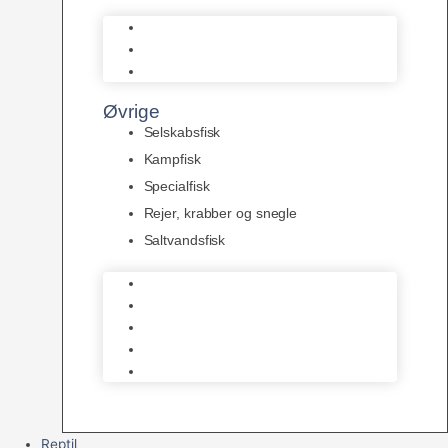
L Maller
Pansermaller
Div. maller
Øvrige
Selskabsfisk
Kampfisk
Specialfisk
Rejer, krabber og snegle
Saltvandsfisk
Selskabsfisk
Kampfisk
Specialfisk
Rejer, krabber og snegle
Saltvandsfisk
Reptil