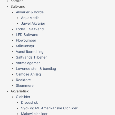
Koraller
Saltvand
Akvarier & Borde
AquaMedic
Juwel Akvarier
Foder – Saltvand
LED Saltvand
Flowpumper
Måleudstyr
Vandtilberedning
Saltvands Tilbehør
Varmelegemer
Levende sten & bundlag
Osmose Anlæg
Reaktore
Skummere
Akvariefisk
Cichlider
Discusfisk
Syd- og Ml. Amerikanske Cichlider
Malawi cichlider