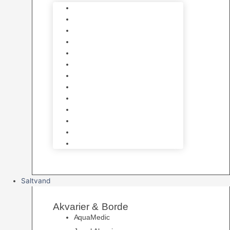
Varmelegemer
Akvarie Bundlag
Dekorationer & Mallehuler
Måleudstyr & testsæt
Vandtilberedning
Algefjerner & Rengøring
CO2 anlæg
Garra Rufa – Doktorfisk
Osmose Anlæg
UV Filtrering
Fittings & Silikone
Fiskenet
Foderautomater
Saltvand
Akvarier & Borde
AquaMedic