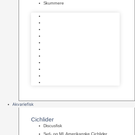
Skummere
Foder – Saltvand
LED Saltvand
Flowpumper
Måleudstyr
Vandtilberedning
Saltvands Tilbehør
Varmelegemer
Levende sten & bundlag
Osmose Anlæg
Reaktore
Skummere
Akvariefisk
Cichlider
Discusfisk
Syd- og Ml. Amerikanske Cichlider