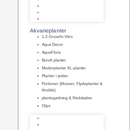
LED
Tilbehør til belysning
Sera LED
Akvarieplanter
1-2-Grow/In Vitro
Aqua Decor
AquaFlora
Bundt planter
Moderplanter XL-planter
Planter i potter
Portioner (Mosser, Flydeplanter &
Knolde)
plantegødning & Redskaber
Clips
1-2-Grow/In Vitro
Aqua Decor