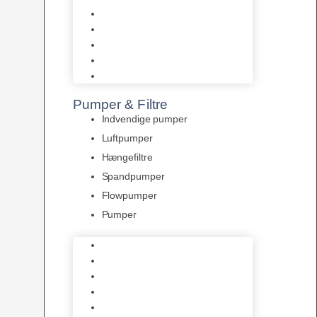
Tropelands fiskefoder
Tropical fiskefoder
Sera fiskefoder
Hikari fiskefoder
Superfish fiskefoder
Pumper & Filtre
Indvendige pumper
Luftpumper
Hængefiltre
Spandpumper
Flowpumper
Pumper
Indvendige pumper
Luftpumper
Hængefiltre
Spandpumper
Flowpumper