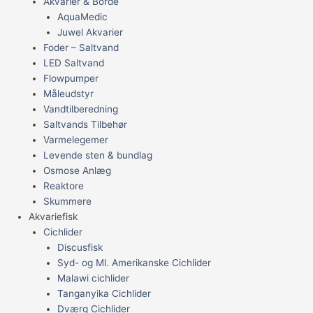
Akvarier & Borde
AquaMedic
Juwel Akvarier
Foder – Saltvand
LED Saltvand
Flowpumper
Måleudstyr
Vandtilberedning
Saltvands Tilbehør
Varmelegemer
Levende sten & bundlag
Osmose Anlæg
Reaktore
Skummere
Akvariefisk
Cichlider
Discusfisk
Syd- og Ml. Amerikanske Cichlider
Malawi cichlider
Tanganyika Cichlider
Dværg Cichlider