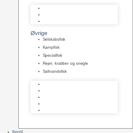
L Maller
Pansermaller
Div. maller
Øvrige
Selskabsfisk
Kampfisk
Specialfisk
Rejer, krabber og snegle
Saltvandsfisk
Selskabsfisk
Kampfisk
Specialfisk
Rejer, krabber og snegle
Saltvandsfisk
Reptil