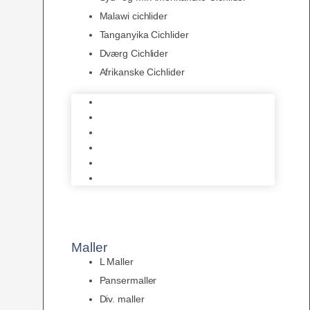
Malawi cichlider
Tanganyika Cichlider
Dværg Cichlider
Afrikanske Cichlider
Discusfisk
Syd- og Ml. Amerikanske Cichlider
Malawi cichlider
Tanganyika Cichlider
Dværg Cichlider
Afrikanske Cichlider
Maller
L Maller
Pansermaller
Div. maller