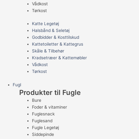
Vådkost
Tørkost
Katte Legetøj
Halsbånd & Seletøj
Godbidder & Kosttilskud
Kattetoiletter & Kattegrus
Skåle & Tilbehør
Kradsetræer & Kattemøbler
Vådkost
Tørkost
Fugl
Produkter til Fugle
Bure
Foder & vitaminer
Fuglesnack
Fuglesand
Fugle Legetøj
Siddepinde