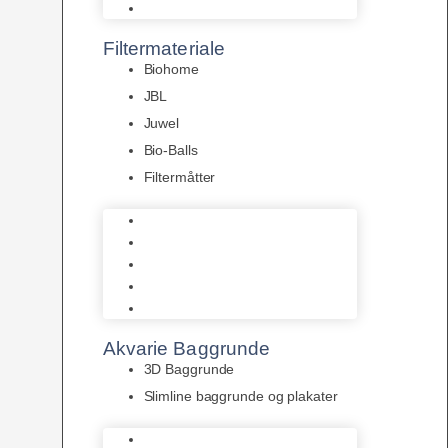
Pumper
Filtermateriale
Biohome
JBL
Juwel
Bio-Balls
Filtermåtter
Biohome
JBL
Juwel
Bio-Balls
Filtermåtter
Akvarie Baggrunde
3D Baggrunde
Slimline baggrunde og plakater
3D Baggrunde