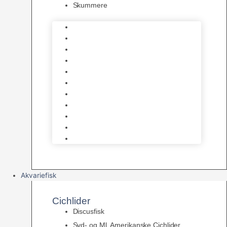
Skummere
Foder – Saltvand
LED Saltvand
Flowpumper
Måleudstyr
Vandtilberedning
Saltvands Tilbehør
Varmelegemer
Levende sten & bundlag
Osmose Anlæg
Reaktore
Skummere
Akvariefisk
Cichlider
Discusfisk
Syd- og Ml. Amerikanske Cichlider