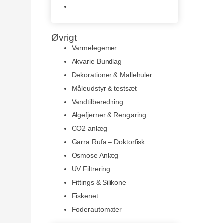
Slimline baggrunde og
plakater
Øvrigt
Varmelegemer
Akvarie Bundlag
Dekorationer & Mallehuler
Måleudstyr & testsæt
Vandtilberedning
Algefjerner & Rengøring
CO2 anlæg
Garra Rufa – Doktorfisk
Osmose Anlæg
UV Filtrering
Fittings & Silikone
Fiskenet
Foderautomater