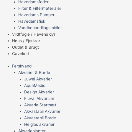
Havedamsfoder
Filter & Filtermaterialer
Havedams Pumper
Havedamsfisk
Vandbehandlingsmidler
Vildtfugle / Havens dyr
Høns / Fjerkræ
Outlet & Brugt
Gavekort
Ferskvand
Akvarier & Borde
Juwel Akvarier
AquaMedic
Design Akvarier
Fluval Akvarium
Akvarie Startsæt
Akvastabil Akvarier
Akvastabil Borde
Helglas akvarier
Akvarieplanter