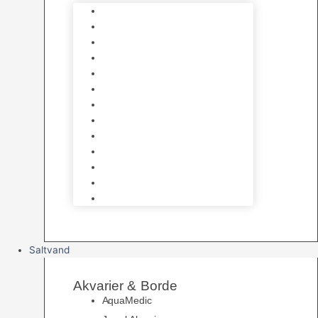
Varmelegemer
Akvarie Bundlag
Dekorationer & Mallehuler
Måleudstyr & testsæt
Vandtilberedning
Algefjerner & Rengøring
CO2 anlæg
Garra Rufa – Doktorfisk
Osmose Anlæg
UV Filtrering
Fittings & Silikone
Fiskenet
Foderautomater
Saltvand
Akvarier & Borde
AquaMedic