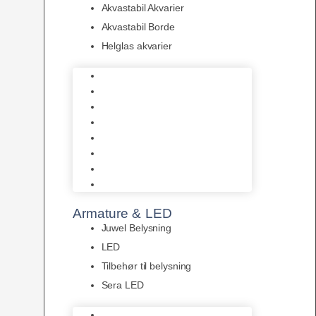
Akvastabil Akvarier
Akvastabil Borde
Helglas akvarier
Juwel Akvarier
AquaMedic
Design Akvarier
Fluval Akvarium
Akvarie Startsæt
Akvastabil Akvarier
Akvastabil Borde
Helglas akvarier
Armature & LED
Juwel Belysning
LED
Tilbehør til belysning
Sera LED
Juwel Belysning