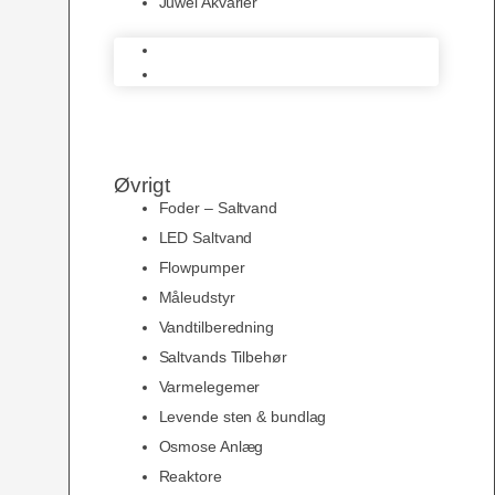
Juwel Akvarier
AquaMedic
Juwel Akvarier
Øvrigt
Foder – Saltvand
LED Saltvand
Flowpumper
Måleudstyr
Vandtilberedning
Saltvands Tilbehør
Varmelegemer
Levende sten & bundlag
Osmose Anlæg
Reaktore