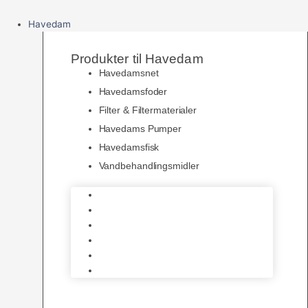
Havedam
Produkter til Havedam
Havedamsnet
Havedamsfoder
Filter & Filtermaterialer
Havedams Pumper
Havedamsfisk
Vandbehandlingsmidler
Havedamsnet
Havedamsfoder
Filter & Filtermaterialer
Havedams Pumper
Havedamsfisk
Vandbehandlingsmidler