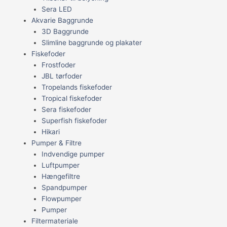
Sera LED
Akvarie Baggrunde
3D Baggrunde
Slimline baggrunde og plakater
Fiskefoder
Frostfoder
JBL tørfoder
Tropelands fiskefoder
Tropical fiskefoder
Sera fiskefoder
Superfish fiskefoder
Hikari
Pumper & Filtre
Indvendige pumper
Luftpumper
Hængefiltre
Spandpumper
Flowpumper
Pumper
Filtermateriale