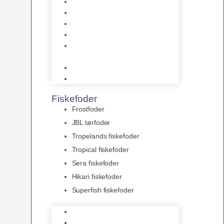
AquaFlora
Bundt planter
Moderplanter XL-planter
Planter i potter
Portioner (Mosser, Flydeplanter
& Knolde)
plantegødning & Redskaber
Clips
Fiskefoder
Frostfoder
JBL tørfoder
Tropelands fiskefoder
Tropical fiskefoder
Sera fiskefoder
Hikari fiskefoder
Superfish fiskefoder
Frostfoder
JBL tørfoder