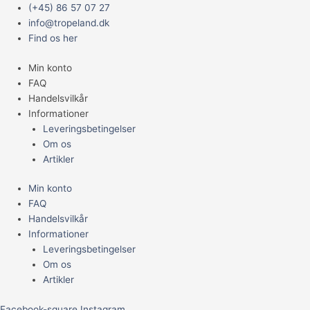
Gå
Main
Taxiphyllum
(+45) 86 57 07 27
til
Menu
'Flame'
info@tropeland.dk
indholdet
antal
Find os her
Min konto
FAQ
Handelsvilkår
Informationer
Leveringsbetingelser
Om os
Artikler
Min konto
FAQ
Handelsvilkår
Informationer
Leveringsbetingelser
Om os
Artikler
Facebook-square
Instagram