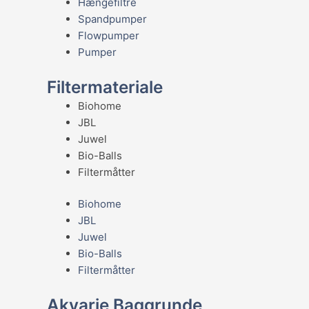
Hængefiltre
Spandpumper
Flowpumper
Pumper
Filtermateriale
Biohome
JBL
Juwel
Bio-Balls
Filtermåtter
Biohome
JBL
Juwel
Bio-Balls
Filtermåtter
Akvarie Baggrunde