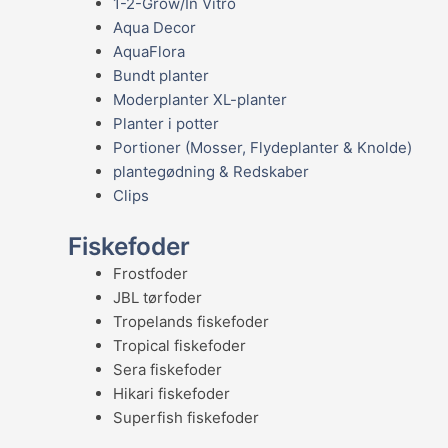
1-2-Grow/In Vitro
Aqua Decor
AquaFlora
Bundt planter
Moderplanter XL-planter
Planter i potter
Portioner (Mosser, Flydeplanter & Knolde)
plantegødning & Redskaber
Clips
Fiskefoder
Frostfoder
JBL tørfoder
Tropelands fiskefoder
Tropical fiskefoder
Sera fiskefoder
Hikari fiskefoder
Superfish fiskefoder