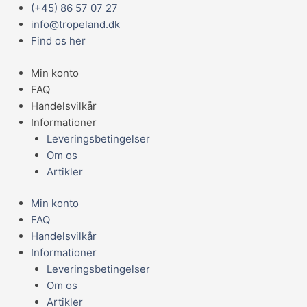
Gå
Main
(+45) 86 57 07 27
Taxiphyllum
til
Menu
info@tropeland.dk
'Spiky'
indholdet
Find os her
antal
Min konto
FAQ
Handelsvilkår
Informationer
Leveringsbetingelser
Om os
Artikler
Min konto
FAQ
Handelsvilkår
Informationer
Leveringsbetingelser
Om os
Artikler