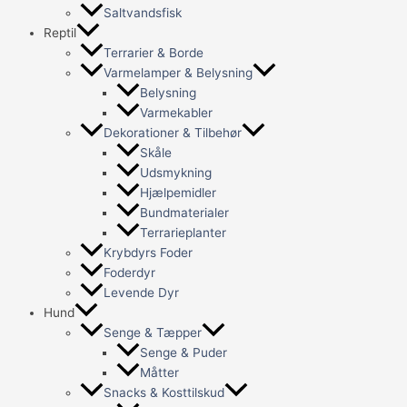
Saltvandsfisk
Reptil
Terrarier & Borde
Varmelamper & Belysning
Belysning
Varmekabler
Dekorationer & Tilbehør
Skåle
Udsmykning
Hjælpemidler
Bundmaterialer
Terrarieplanter
Krybdyrs Foder
Foderdyr
Levende Dyr
Hund
Senge & Tæpper
Senge & Puder
Måtter
Snacks & Kosttilskud