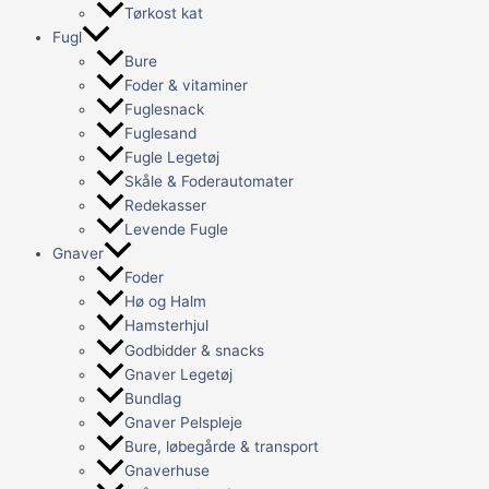
Tørkost kat
Fugl
Bure
Foder & vitaminer
Fuglesnack
Fuglesand
Fugle Legetøj
Skåle & Foderautomater
Redekasser
Levende Fugle
Gnaver
Foder
Hø og Halm
Hamsterhjul
Godbidder & snacks
Gnaver Legetøj
Bundlag
Gnaver Pelspleje
Bure, løbegårde & transport
Gnaverhuse