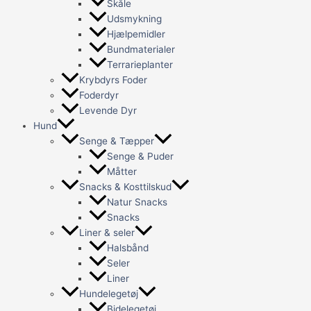
Skåle
Udsmykning
Hjælpemidler
Bundmaterialer
Terrarieplanter
Krybdyrs Foder
Foderdyr
Levende Dyr
Hund
Senge & Tæpper
Senge & Puder
Måtter
Snacks & Kosttilskud
Natur Snacks
Snacks
Liner & seler
Halsbånd
Seler
Liner
Hundelegetøj
Bidelegetøj