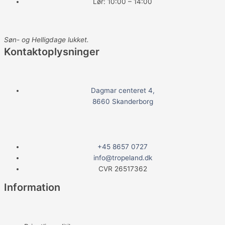
Lør: 10:00 – 14:00
o
o
Søn- og Helligdage lukket.
Kontaktoplysninger
k
Dagmar centeret 4,
8660 Skanderborg
+45 8657 0727
info@tropeland.dk
CVR 26517362
Information