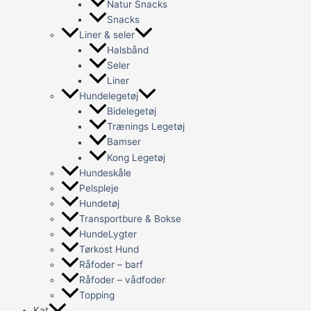
Natur Snacks
Snacks
Liner & seler
Halsbånd
Seler
Liner
Hundelegetøj
Bidelegetøj
Trænings Legetøj
Bamser
Kong Legetøj
Hundeskåle
Pelspleje
Hundetøj
Transportbure & Bokse
HundeLygter
Tørkost Hund
Råfoder – barf
Råfoder – vådfoder
Topping
Kat