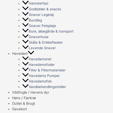
Hamsterhjul
Godbidder & snacks
Gnaver Legetøj
Bundlag
Gnaver Pelspleje
Bure, løbegårde & transport
Gnaverhuse
Skåle & Drikkeflasker
Levende Gnaver
Havedam
Havedamsnet
Havedamsfoder
Filter & Filtermaterialer
Havedams Pumper
Havedamsfisk
Vandbehandlingsmidler
Vildtfugle / Havens dyr
Høns / Fjerkræ
Outlet & Brugt
Gavekort