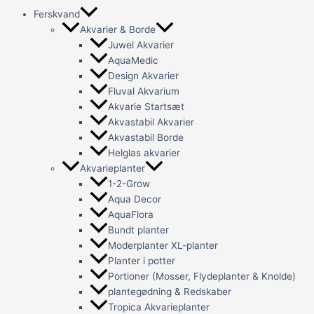
Ferskvand
Akvarier & Borde
Juwel Akvarier
AquaMedic
Design Akvarier
Fluval Akvarium
Akvarie Startsæt
Akvastabil Akvarier
Akvastabil Borde
Helglas akvarier
Akvarieplanter
1-2-Grow
Aqua Decor
AquaFlora
Bundt planter
Moderplanter XL-planter
Planter i potter
Portioner (Mosser, Flydeplanter & Knolde)
plantegødning & Redskaber
Tropica Akvarieplanter