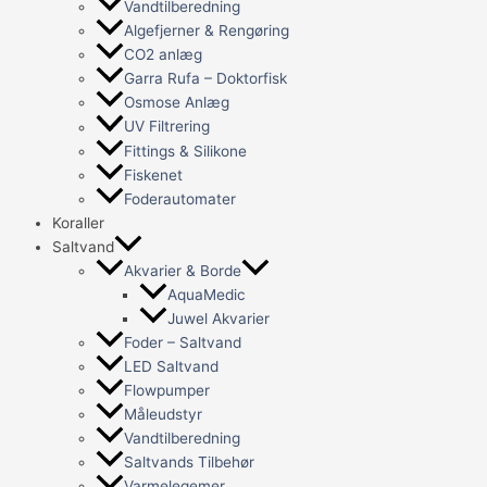
Vandtilberedning
Algefjerner & Rengøring
CO2 anlæg
Garra Rufa – Doktorfisk
Osmose Anlæg
UV Filtrering
Fittings & Silikone
Fiskenet
Foderautomater
Koraller
Saltvand
Akvarier & Borde
AquaMedic
Juwel Akvarier
Foder – Saltvand
LED Saltvand
Flowpumper
Måleudstyr
Vandtilberedning
Saltvands Tilbehør
Varmelegemer