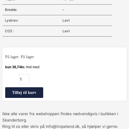
Bredde:
–
Lyskrav:
Lavt
CO2 :
Lavt
Microsorum
pteropus
På lager:
På lager
'Narrow'
-
Small
antal
Tilføj til kurv
Ikke alle varer fra webshoppen findes nødvendigvis i butikken i
Skanderborg.
Ring til os eller skriv på info@tropeland.dk, så hjælper vi gerne.