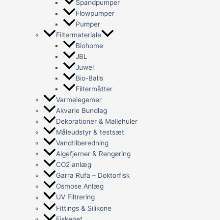
Spandpumper
Flowpumper
Pumper
Filtermateriale
Biohome
JBL
Juwel
Bio-Balls
Filtermåtter
Varmelegemer
Akvarie Bundlag
Dekorationer & Mallehuler
Måleudstyr & testsæt
Vandtilberedning
Algefjerner & Rengøring
CO2 anlæg
Garra Rufa – Doktorfisk
Osmose Anlæg
UV Filtrering
Fittings & Silikone
Fiskenet