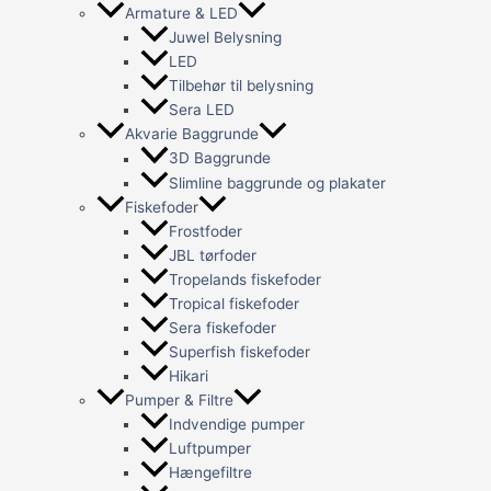
Armature & LED
Juwel Belysning
LED
Tilbehør til belysning
Sera LED
Akvarie Baggrunde
3D Baggrunde
Slimline baggrunde og plakater
Fiskefoder
Frostfoder
JBL tørfoder
Tropelands fiskefoder
Tropical fiskefoder
Sera fiskefoder
Superfish fiskefoder
Hikari
Pumper & Filtre
Indvendige pumper
Luftpumper
Hængefiltre