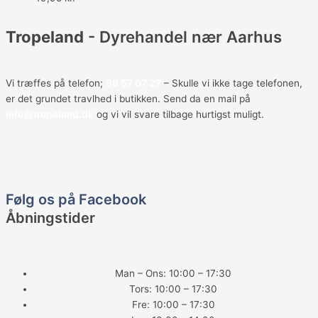
Tropeland
- Dyrehandel nær Aarhus
Vi træffes på telefon;
86 57 07 27
– Skulle vi ikke tage telefonen,
er det grundet travlhed i butikken. Send da en mail på
info@tropeland.dk
og vi vil svare tilbage hurtigst muligt.
F
a
Følg os på Facebook
Åbningstider
c
e
Man – Ons: 10:00 – 17:30
Tors: 10:00 – 17:30
b
Fre: 10:00 – 17:30