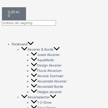
Gå
til
Kurv
0,00
kr.
indholdet
0
Ferskvand
Akvarier & Borde
Juwel Akvarier
AquaMedic
Design Akvarier
Fluval Akvarium
Akvarie Startsæt
Akvastabil Akvarier
Akvastabil Borde
Helglas akvarier
Akvarieplanter
1-2-Grow
Aqua Decor