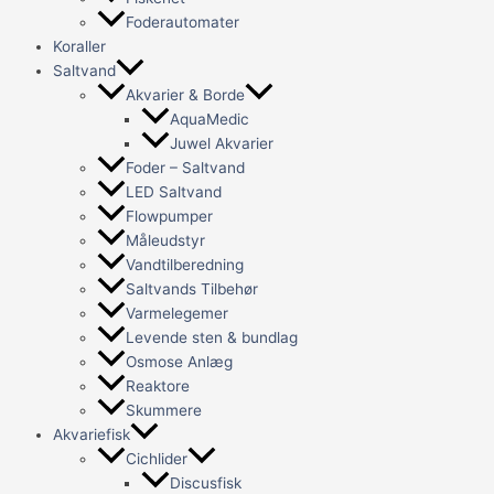
Foderautomater
Koraller
Saltvand
Akvarier & Borde
AquaMedic
Juwel Akvarier
Foder – Saltvand
LED Saltvand
Flowpumper
Måleudstyr
Vandtilberedning
Saltvands Tilbehør
Varmelegemer
Levende sten & bundlag
Osmose Anlæg
Reaktore
Skummere
Akvariefisk
Cichlider
Discusfisk