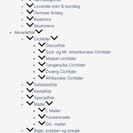
Levende sten & bundlag
Osmose Anlæg
Reaktore
Skummere
Akvariefisk
Cichlider
Discusfisk
Syd- og Ml. Amerikanske Cichlider
Malawi cichlider
Tanganyika Cichlider
Dværg Cichlider
Afrikanske Cichlider
Selskabsfisk
Kampfisk
Specialfisk
Maller
L Maller
Pansermaller
Div. maller
Rejer, krabber og snegle