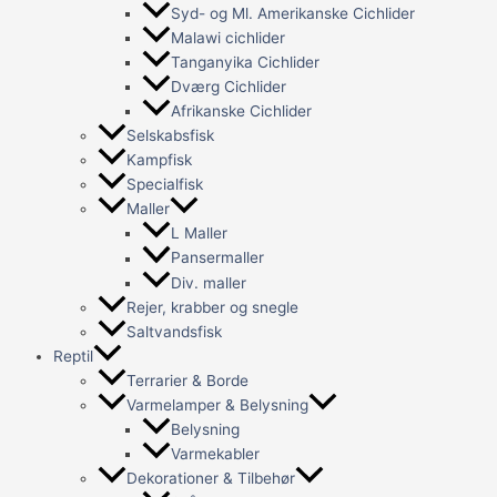
Syd- og Ml. Amerikanske Cichlider
Malawi cichlider
Tanganyika Cichlider
Dværg Cichlider
Afrikanske Cichlider
Selskabsfisk
Kampfisk
Specialfisk
Maller
L Maller
Pansermaller
Div. maller
Rejer, krabber og snegle
Saltvandsfisk
Reptil
Terrarier & Borde
Varmelamper & Belysning
Belysning
Varmekabler
Dekorationer & Tilbehør