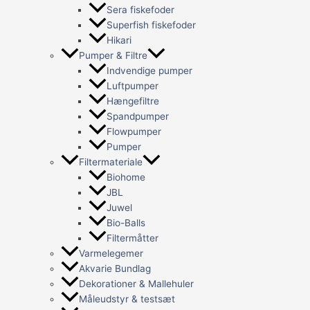
Sera fiskefoder
Superfish fiskefoder
Hikari
Pumper & Filtre
Indvendige pumper
Luftpumper
Hængefiltre
Spandpumper
Flowpumper
Pumper
Filtermateriale
Biohome
JBL
Juwel
Bio-Balls
Filtermåtter
Varmelegemer
Akvarie Bundlag
Dekorationer & Mallehuler
Måleudstyr & testsæt