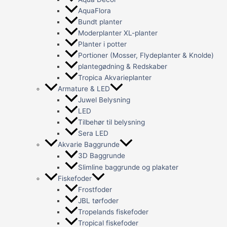
AquaFlora
Bundt planter
Moderplanter XL-planter
Planter i potter
Portioner (Mosser, Flydeplanter & Knolde)
plantegødning & Redskaber
Tropica Akvarieplanter
Armature & LED
Juwel Belysning
LED
Tilbehør til belysning
Sera LED
Akvarie Baggrunde
3D Baggrunde
Slimline baggrunde og plakater
Fiskefoder
Frostfoder
JBL tørfoder
Tropelands fiskefoder
Tropical fiskefoder