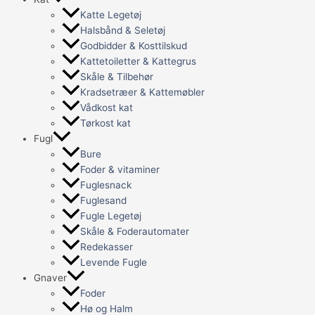
Katte Legetøj
Halsbånd & Seletøj
Godbidder & Kosttilskud
Kattetoiletter & Kattegrus
Skåle & Tilbehør
Kradsetræer & Kattemøbler
Vådkost kat
Tørkost kat
Fugl
Bure
Foder & vitaminer
Fuglesnack
Fuglesand
Fugle Legetøj
Skåle & Foderautomater
Redekasser
Levende Fugle
Gnaver
Foder
Hø og Halm