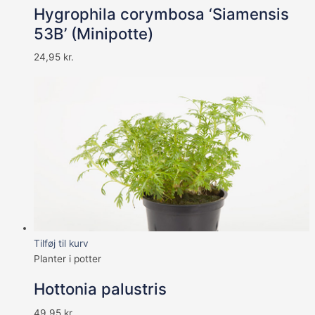
Hygrophila corymbosa ‘Siamensis
53B’ (Minipotte)
24,95
kr.
Tilføj til kurv
Planter i potter
Hottonia palustris
49,95
kr.