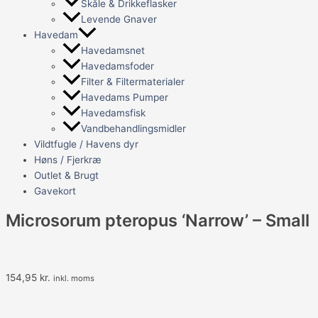
Skåle & Drikkeflasker
Levende Gnaver
Havedam
Havedamsnet
Havedamsfoder
Filter & Filtermaterialer
Havedams Pumper
Havedamsfisk
Vandbehandlingsmidler
Vildtfugle / Havens dyr
Høns / Fjerkræ
Outlet & Brugt
Gavekort
Microsorum pteropus ‘Narrow’ – Small
154,95
kr.
inkl. moms