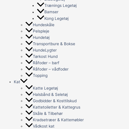
Trænings Legetøj
Bamser
Kong Legetøj
Hundeskåle
Pelspleje
Hundetøj
Transportbure & Bokse
HundeLygter
Tørkost Hund
Råfoder – barf
Råfoder – vådfoder
Topping
Kat
Katte Legetøj
Halsbånd & Seletøj
Godbidder & Kosttilskud
Kattetoiletter & Kattegrus
Skåle & Tilbehør
Kradsetræer & Kattemøbler
Vådkost kat