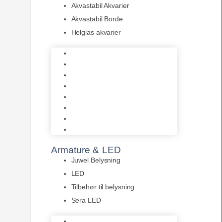
Akvastabil Akvarier
Akvastabil Borde
Helglas akvarier
Juwel Akvarier
AquaMedic
Design Akvarier
Fluval Akvarium
Akvarie Startsæt
Akvastabil Akvarier
Akvastabil Borde
Helglas akvarier
Armature & LED
Juwel Belysning
LED
Tilbehør til belysning
Sera LED
Juwel Belysning