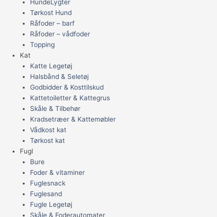
HundeLygter
Tørkost Hund
Råfoder – barf
Råfoder – vådfoder
Topping
Kat
Katte Legetøj
Halsbånd & Seletøj
Godbidder & Kosttilskud
Kattetoiletter & Kattegrus
Skåle & Tilbehør
Kradsetræer & Kattemøbler
Vådkost kat
Tørkost kat
Fugl
Bure
Foder & vitaminer
Fuglesnack
Fuglesand
Fugle Legetøj
Skåle & Foderautomater