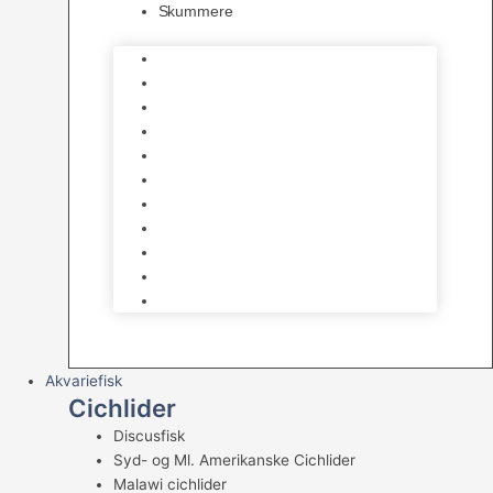
Skummere
Foder – Saltvand
LED Saltvand
Flowpumper
Måleudstyr
Vandtilberedning
Saltvands Tilbehør
Varmelegemer
Levende sten & bundlag
Osmose Anlæg
Reaktore
Skummere
Akvariefisk
Cichlider
Discusfisk
Syd- og Ml. Amerikanske Cichlider
Malawi cichlider