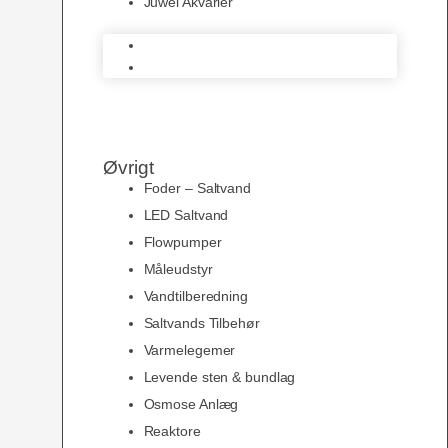
Juwel Akvarier
AquaMedic
Juwel Akvarier
Øvrigt
Foder – Saltvand
LED Saltvand
Flowpumper
Måleudstyr
Vandtilberedning
Saltvands Tilbehør
Varmelegemer
Levende sten & bundlag
Osmose Anlæg
Reaktore