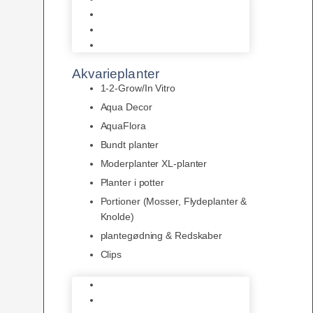
LED
Tilbehør til belysning
Sera LED
Akvarieplanter
1-2-Grow/In Vitro
Aqua Decor
AquaFlora
Bundt planter
Moderplanter XL-planter
Planter i potter
Portioner (Mosser, Flydeplanter &
Knolde)
plantegødning & Redskaber
Clips
1-2-Grow/In Vitro
Aqua Decor