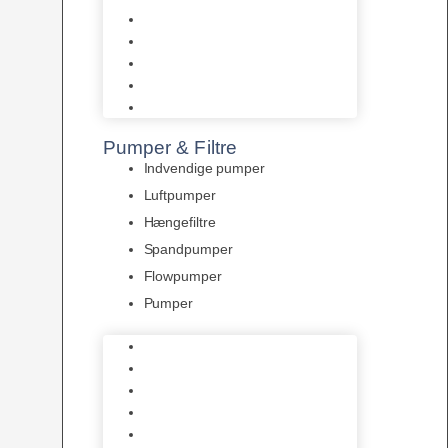
Tropelands fiskefoder
Tropical fiskefoder
Sera fiskefoder
Hikari fiskefoder
Superfish fiskefoder
Pumper & Filtre
Indvendige pumper
Luftpumper
Hængefiltre
Spandpumper
Flowpumper
Pumper
Indvendige pumper
Luftpumper
Hængefiltre
Spandpumper
Flowpumper