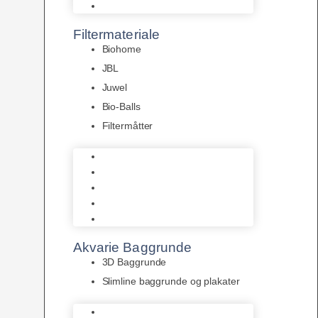
Pumper
Filtermateriale
Biohome
JBL
Juwel
Bio-Balls
Filtermåtter
Biohome
JBL
Juwel
Bio-Balls
Filtermåtter
Akvarie Baggrunde
3D Baggrunde
Slimline baggrunde og plakater
3D Baggrunde