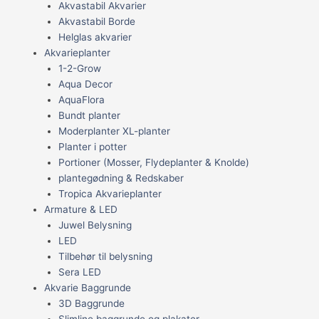
Akvastabil Akvarier
Akvastabil Borde
Helglas akvarier
Akvarieplanter
1-2-Grow
Aqua Decor
AquaFlora
Bundt planter
Moderplanter XL-planter
Planter i potter
Portioner (Mosser, Flydeplanter & Knolde)
plantegødning & Redskaber
Tropica Akvarieplanter
Armature & LED
Juwel Belysning
LED
Tilbehør til belysning
Sera LED
Akvarie Baggrunde
3D Baggrunde
Slimline baggrunde og plakater