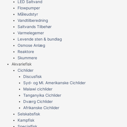
LED Saltvand
Flowpumper
Måleudstyr
Vandtilberedning
Saltvands Tilbehør
Varmelegemer
Levende sten & bundlag
Osmose Anlæg
Reaktore
Skummere
Akvariefisk
Cichlider
Discusfisk
Syd- og Ml. Amerikanske Cichlider
Malawi cichlider
Tanganyika Cichlider
Dværg Cichlider
Afrikanske Cichlider
Selskabsfisk
Kampfisk
Specialfisk