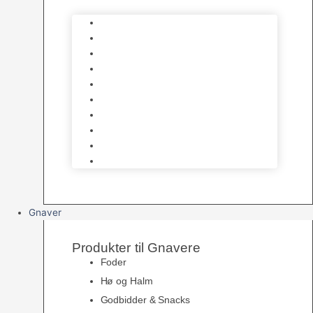
Bure
Foder & vitaminer
Fuglesnack
Fuglesand
Fugle Legetøj
Siddepinde
Tilbehør til bur
Skåle & Foderautomater
Redekasser
Levende Fugle
Gnaver
Produkter til Gnavere
Foder
Hø og Halm
Godbidder & Snacks