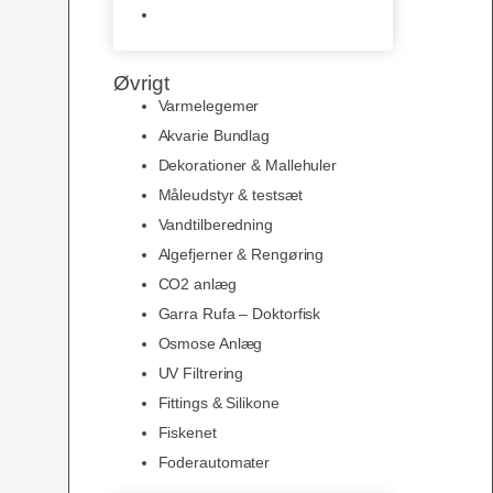
Slimline baggrunde og
plakater
Øvrigt
Varmelegemer
Akvarie Bundlag
Dekorationer & Mallehuler
Måleudstyr & testsæt
Vandtilberedning
Algefjerner & Rengøring
CO2 anlæg
Garra Rufa – Doktorfisk
Osmose Anlæg
UV Filtrering
Fittings & Silikone
Fiskenet
Foderautomater