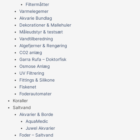
Filtermåtter
Varmelegemer
Akvarie Bundlag
Dekorationer & Mallehuler
Måleudstyr & testsæt
Vandtilberedning
Algefjerner & Rengøring
CO2 anlæg
Garra Rufa – Doktorfisk
Osmose Anlæg
UV Filtrering
Fittings & Silikone
Fiskenet
Foderautomater
Koraller
Saltvand
Akvarier & Borde
AquaMedic
Juwel Akvarier
Foder – Saltvand