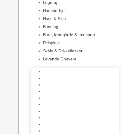
Legetøj
Hamsterhjul
Huse & Skjul
Bundlag
Bure, løbegårde & transport
Pelspleje
Skåle & Drikkeflasker
Levende Gnavere
Foder
Hø og Halm
Godbidder & Snacks
Legetøj
Hamsterhjul
Huse & Skjul
Bundlag
Bure, løbegårde & transport
Pelspleje
Skåle & Drikkeflasker