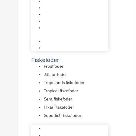
AquaFlora
Bundt planter
Moderplanter XL-planter
Planter i potter
Portioner (Mosser, Flydeplanter
& Knolde)
plantegødning & Redskaber
Clips
Fiskefoder
Frostfoder
JBL tørfoder
Tropelands fiskefoder
Tropical fiskefoder
Sera fiskefoder
Hikari fiskefoder
Superfish fiskefoder
Frostfoder
JBL tørfoder