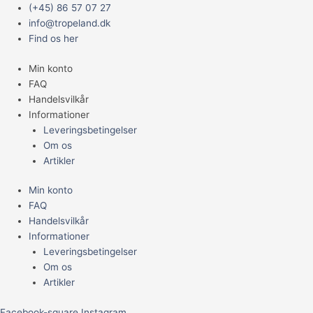
Gå
Main
Taxiphyllum
(+45) 86 57 07 27
til
Menu
barbieri
info@tropeland.dk
indholdet
-
Find os her
Small
Min konto
antal
FAQ
Handelsvilkår
Informationer
Leveringsbetingelser
Om os
Artikler
Min konto
FAQ
Handelsvilkår
Informationer
Leveringsbetingelser
Om os
Artikler
Facebook-square
Instagram