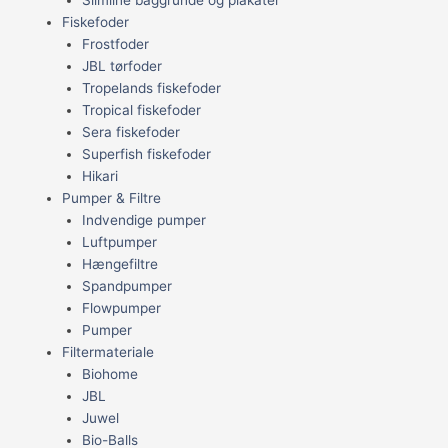
Fiskefoder
Frostfoder
JBL tørfoder
Tropelands fiskefoder
Tropical fiskefoder
Sera fiskefoder
Superfish fiskefoder
Hikari
Pumper & Filtre
Indvendige pumper
Luftpumper
Hængefiltre
Spandpumper
Flowpumper
Pumper
Filtermateriale
Biohome
JBL
Juwel
Bio-Balls