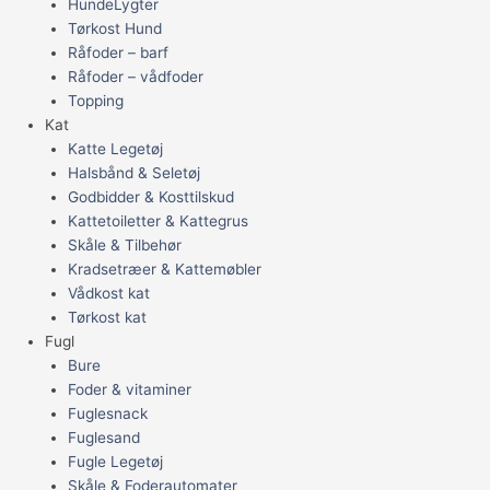
HundeLygter
Tørkost Hund
Råfoder – barf
Råfoder – vådfoder
Topping
Kat
Katte Legetøj
Halsbånd & Seletøj
Godbidder & Kosttilskud
Kattetoiletter & Kattegrus
Skåle & Tilbehør
Kradsetræer & Kattemøbler
Vådkost kat
Tørkost kat
Fugl
Bure
Foder & vitaminer
Fuglesnack
Fuglesand
Fugle Legetøj
Skåle & Foderautomater