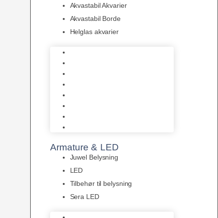
Akvastabil Akvarier
Akvastabil Borde
Helglas akvarier
Juwel Akvarier
AquaMedic
Design Akvarier
Fluval Akvarium
Akvarie Startsæt
Akvastabil Akvarier
Akvastabil Borde
Helglas akvarier
Armature & LED
Juwel Belysning
LED
Tilbehør til belysning
Sera LED
Juwel Belysning