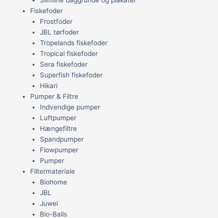
Fiskefoder
Frostfoder
JBL tørfoder
Tropelands fiskefoder
Tropical fiskefoder
Sera fiskefoder
Superfish fiskefoder
Hikari
Pumper & Filtre
Indvendige pumper
Luftpumper
Hængefiltre
Spandpumper
Flowpumper
Pumper
Filtermateriale
Biohome
JBL
Juwel
Bio-Balls