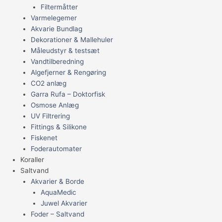
Filtermåtter
Varmelegemer
Akvarie Bundlag
Dekorationer & Mallehuler
Måleudstyr & testsæt
Vandtilberedning
Algefjerner & Rengøring
CO2 anlæg
Garra Rufa – Doktorfisk
Osmose Anlæg
UV Filtrering
Fittings & Silikone
Fiskenet
Foderautomater
Koraller
Saltvand
Akvarier & Borde
AquaMedic
Juwel Akvarier
Foder – Saltvand