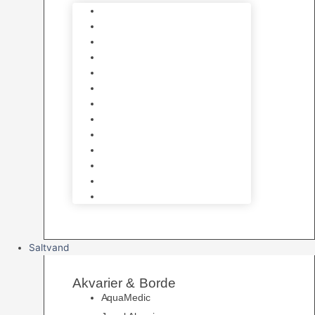
Varmelegemer
Akvarie Bundlag
Dekorationer & Mallehuler
Måleudstyr & testsæt
Vandtilberedning
Algefjerner & Rengøring
CO2 anlæg
Garra Rufa – Doktorfisk
Osmose Anlæg
UV Filtrering
Fittings & Silikone
Fiskenet
Foderautomater
Saltvand
Akvarier & Borde
AquaMedic