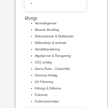
Slimline baggrunde og
plakater
Øvrigt
Varmelegemer
Akvarie Bundlag
Dekorationer & Mallehuler
Måleudstyr & testsæt
Vandtilberedning
Algefjerner & Rengøring
CO2 anlæg
Garra Rufa – Doktorfisk
Osmose Anlæg
UV Filtrering
Fittings & Silikone
Fiskenet
Foderautomater