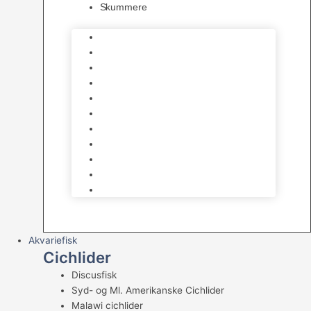
Skummere
Foder – Saltvand
LED Saltvand
Flowpumper
Måleudstyr
Vandtilberedning
Saltvands Tilbehør
Varmelegemer
Levende sten & bundlag
Osmose Anlæg
Reaktore
Skummere
Akvariefisk
Cichlider
Discusfisk
Syd- og Ml. Amerikanske Cichlider
Malawi cichlider