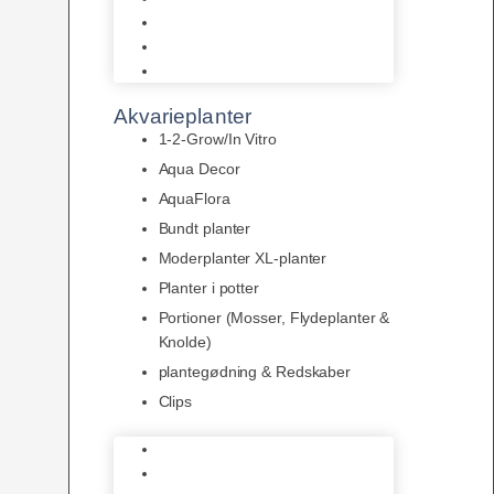
LED
Tilbehør til belysning
Sera LED
Akvarieplanter
1-2-Grow/In Vitro
Aqua Decor
AquaFlora
Bundt planter
Moderplanter XL-planter
Planter i potter
Portioner (Mosser, Flydeplanter &
Knolde)
plantegødning & Redskaber
Clips
1-2-Grow/In Vitro
Aqua Decor