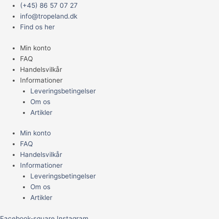
Gå
Main
Anubias
(+45) 86 57 07 27
til
Menu
barteri
info@tropeland.dk
indholdet
var.
Find os her
nana
Min konto
antal
FAQ
Handelsvilkår
Informationer
Leveringsbetingelser
Om os
Artikler
Min konto
FAQ
Handelsvilkår
Informationer
Leveringsbetingelser
Om os
Artikler
Facebook-square
Instagram