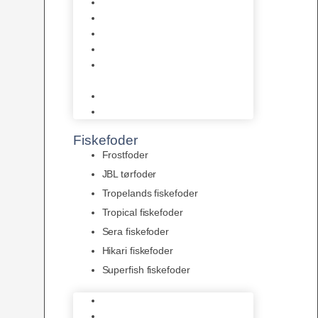
AquaFlora
Bundt planter
Moderplanter XL-planter
Planter i potter
Portioner (Mosser, Flydeplanter
& Knolde)
plantegødning & Redskaber
Clips
Fiskefoder
Frostfoder
JBL tørfoder
Tropelands fiskefoder
Tropical fiskefoder
Sera fiskefoder
Hikari fiskefoder
Superfish fiskefoder
Frostfoder
JBL tørfoder