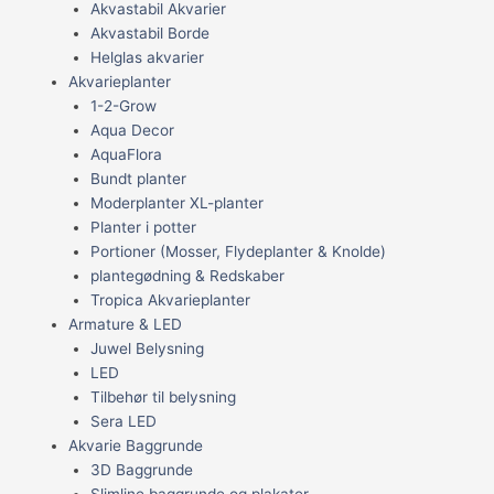
Akvastabil Akvarier
Akvastabil Borde
Helglas akvarier
Akvarieplanter
1-2-Grow
Aqua Decor
AquaFlora
Bundt planter
Moderplanter XL-planter
Planter i potter
Portioner (Mosser, Flydeplanter & Knolde)
plantegødning & Redskaber
Tropica Akvarieplanter
Armature & LED
Juwel Belysning
LED
Tilbehør til belysning
Sera LED
Akvarie Baggrunde
3D Baggrunde
Slimline baggrunde og plakater