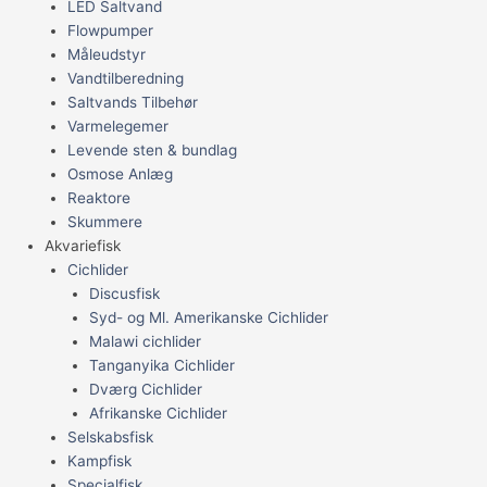
LED Saltvand
Flowpumper
Måleudstyr
Vandtilberedning
Saltvands Tilbehør
Varmelegemer
Levende sten & bundlag
Osmose Anlæg
Reaktore
Skummere
Akvariefisk
Cichlider
Discusfisk
Syd- og Ml. Amerikanske Cichlider
Malawi cichlider
Tanganyika Cichlider
Dværg Cichlider
Afrikanske Cichlider
Selskabsfisk
Kampfisk
Specialfisk