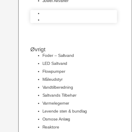
Juwel Akvarier
AquaMedic
Juwel Akvarier
Øvrigt
Foder – Saltvand
LED Saltvand
Flowpumper
Måleudstyr
Vandtilberedning
Saltvands Tilbehør
Varmelegemer
Levende sten & bundlag
Osmose Anlæg
Reaktore