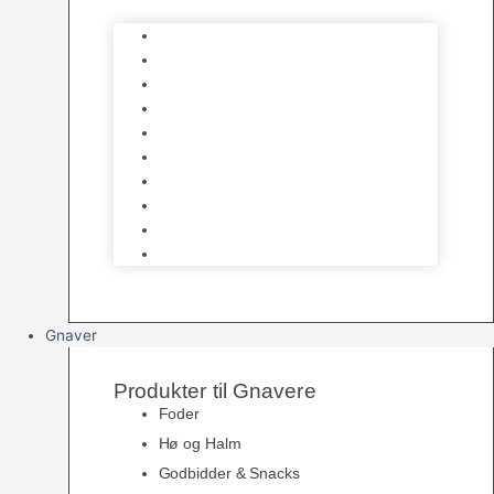
Bure
Foder & vitaminer
Fuglesnack
Fuglesand
Fugle Legetøj
Siddepinde
Tilbehør til bur
Skåle & Foderautomater
Redekasser
Levende Fugle
Gnaver
Produkter til Gnavere
Foder
Hø og Halm
Godbidder & Snacks