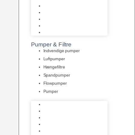
Tropelands fiskefoder
Tropical fiskefoder
Sera fiskefoder
Hikari fiskefoder
Superfish fiskefoder
Pumper & Filtre
Indvendige pumper
Luftpumper
Hængefiltre
Spandpumper
Flowpumper
Pumper
Indvendige pumper
Luftpumper
Hængefiltre
Spandpumper
Flowpumper