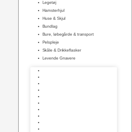
Legetøj
Hamsterhjul
Huse & Skjul
Bundlag
Bure, løbegårde & transport
Pelspleje
Skåle & Drikkeflasker
Levende Gnavere
Foder
Hø og Halm
Godbidder & Snacks
Legetøj
Hamsterhjul
Huse & Skjul
Bundlag
Bure, løbegårde & transport
Pelspleje
Skåle & Drikkeflasker