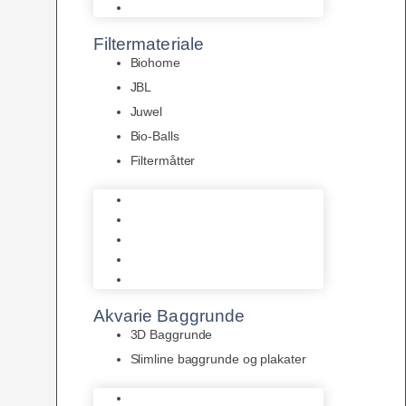
Pumper
Filtermateriale
Biohome
JBL
Juwel
Bio-Balls
Filtermåtter
Biohome
JBL
Juwel
Bio-Balls
Filtermåtter
Akvarie Baggrunde
3D Baggrunde
Slimline baggrunde og plakater
3D Baggrunde