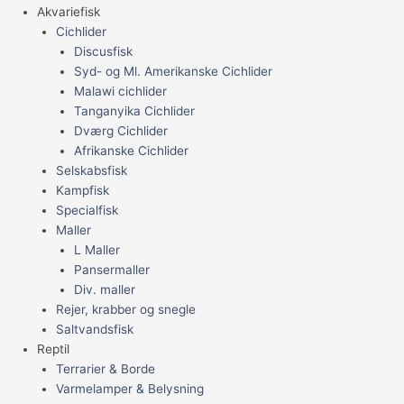
Akvariefisk
Cichlider
Discusfisk
Syd- og Ml. Amerikanske Cichlider
Malawi cichlider
Tanganyika Cichlider
Dværg Cichlider
Afrikanske Cichlider
Selskabsfisk
Kampfisk
Specialfisk
Maller
L Maller
Pansermaller
Div. maller
Rejer, krabber og snegle
Saltvandsfisk
Reptil
Terrarier & Borde
Varmelamper & Belysning