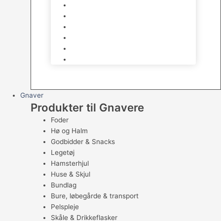
Fugle Legetøj
Siddepinde
Tilbehør til bur
Skåle & Foderautomater
Redekasser
Levende Fugle
Gnaver
Produkter til Gnavere
Foder
Hø og Halm
Godbidder & Snacks
Legetøj
Hamsterhjul
Huse & Skjul
Bundlag
Bure, løbegårde & transport
Pelspleje
Skåle & Drikkeflasker