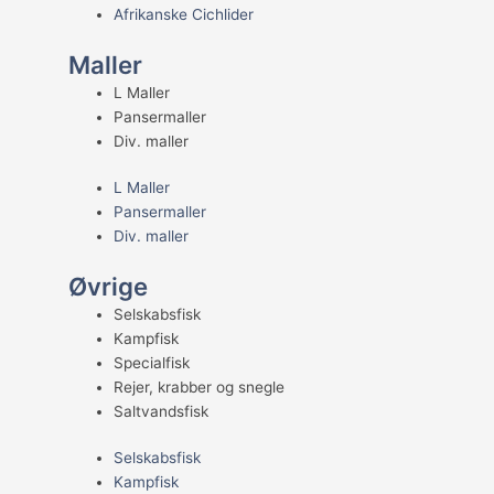
Afrikanske Cichlider
Maller
L Maller
Pansermaller
Div. maller
L Maller
Pansermaller
Div. maller
Øvrige
Selskabsfisk
Kampfisk
Specialfisk
Rejer, krabber og snegle
Saltvandsfisk
Selskabsfisk
Kampfisk