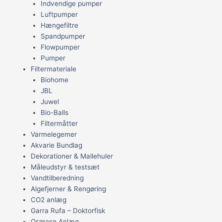
Indvendige pumper
Luftpumper
Hængefiltre
Spandpumper
Flowpumper
Pumper
Filtermateriale
Biohome
JBL
Juwel
Bio-Balls
Filtermåtter
Varmelegemer
Akvarie Bundlag
Dekorationer & Mallehuler
Måleudstyr & testsæt
Vandtilberedning
Algefjerner & Rengøring
CO2 anlæg
Garra Rufa – Doktorfisk
Osmose Anlæg