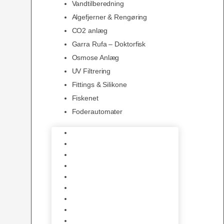
Vandtilberedning
Algefjerner & Rengøring
CO2 anlæg
Garra Rufa – Doktorfisk
Osmose Anlæg
UV Filtrering
Fittings & Silikone
Fiskenet
Foderautomater
Varmelegemer
Akvarie Bundlag
Dekorationer & Mallehuler
Måleudstyr & testsæt
Vandtilberedning
Algefjerner & Rengøring
CO2 anlæg
Garra Rufa – Doktorfisk
Osmose Anlæg