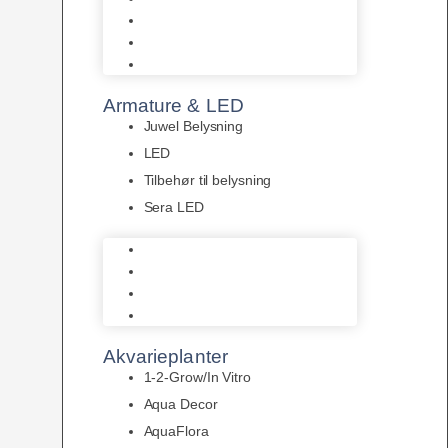
Akvastabil Akvarier
Akvastabil Borde
Helglas akvarier
Armature & LED
Juwel Belysning
LED
Tilbehør til belysning
Sera LED
Juwel Belysning
LED
Tilbehør til belysning
Sera LED
Akvarieplanter
1-2-Grow/In Vitro
Aqua Decor
AquaFlora