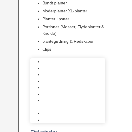
Bundt planter
Moderplanter XL-planter
Planter i potter
Portioner (Mosser, Flydeplanter &
Knolde)
plantegødning & Redskaber
Clips
1-2-Grow/In Vitro
Aqua Decor
AquaFlora
Bundt planter
Moderplanter XL-planter
Planter i potter
Portioner (Mosser, Flydeplanter
& Knolde)
plantegødning & Redskaber
Clips