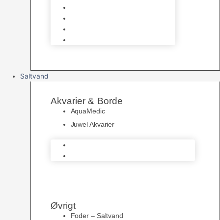
UV Filtrering
Fittings & Silikone
Fiskenet
Foderautomater
Saltvand
Akvarier & Borde
AquaMedic
Juwel Akvarier
AquaMedic
Juwel Akvarier
Øvrigt
Foder – Saltvand