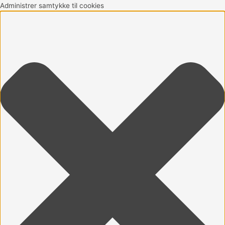
Gå
Marketing
Statistikker
Præferencer
Funktionsdygtig
Administrer samtykke til cookies
til
indholdet