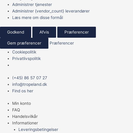
Administrer tjenester
Administrer {vendor_count} leverandører
Læs mere om disse formål
Godkend
Afvis
Præferencer
Gem præferencer
Præferencer
Cookiepolitik
Privatlivspolitik
Main
Cyperus
(+45) 86 57 07 27
Menu
helferi
info@tropeland.dk
antal
Find os her
Min konto
FAQ
Handelsvilkår
Informationer
Leveringsbetingelser