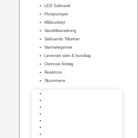
LED Saltvand
Flowpumper
Måleudstyr
Vandtilberedning
Saltvands Tilbehør
Varmelegemer
Levende sten & bundlag
Osmose Anlæg
Reaktore
Skummere
Foder – Saltvand
LED Saltvand
Flowpumper
Måleudstyr
Vandtilberedning
Saltvands Tilbehør
Varmelegemer