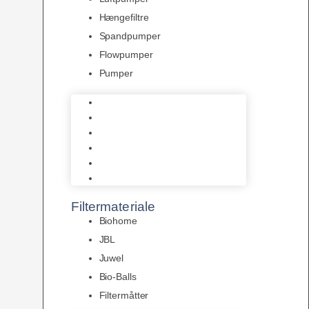
Hængefiltre
Spandpumper
Flowpumper
Pumper
Indvendige pumper
Luftpumper
Hængefiltre
Spandpumper
Flowpumper
Pumper
Filtermateriale
Biohome
JBL
Juwel
Bio-Balls
Filtermåtter