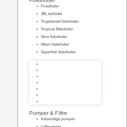
Fiskefoder
Frostfoder
JBL tørfoder
Tropelands fiskefoder
Tropical fiskefoder
Sera fiskefoder
Hikari fiskefoder
Superfish fiskefoder
Frostfoder
JBL tørfoder
Tropelands fiskefoder
Tropical fiskefoder
Sera fiskefoder
Hikari fiskefoder
Superfish fiskefoder
Pumper & Filtre
Indvendige pumper
Luftpumper