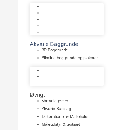
Biohome
JBL
Juwel
Bio-Balls
Filtermåtter
Akvarie Baggrunde
3D Baggrunde
Slimline baggrunde og plakater
3D Baggrunde
Slimline baggrunde og
plakater
Øvrigt
Varmelegemer
Akvarie Bundlag
Dekorationer & Mallehuler
Måleudstyr & testsæt