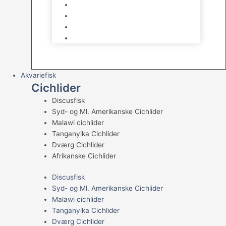
Levende sten & bundlag
Osmose Anlæg
Reaktore
Skummere
Akvariefisk
Cichlider
Discusfisk
Syd- og Ml. Amerikanske Cichlider
Malawi cichlider
Tanganyika Cichlider
Dværg Cichlider
Afrikanske Cichlider
Discusfisk
Syd- og Ml. Amerikanske Cichlider
Malawi cichlider
Tanganyika Cichlider
Dværg Cichlider