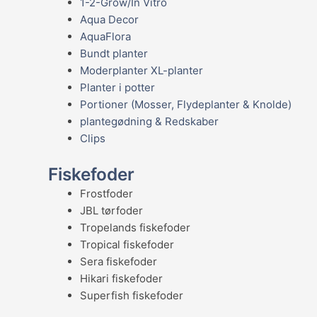
1-2-Grow/In Vitro
Aqua Decor
AquaFlora
Bundt planter
Moderplanter XL-planter
Planter i potter
Portioner (Mosser, Flydeplanter & Knolde)
plantegødning & Redskaber
Clips
Fiskefoder
Frostfoder
JBL tørfoder
Tropelands fiskefoder
Tropical fiskefoder
Sera fiskefoder
Hikari fiskefoder
Superfish fiskefoder