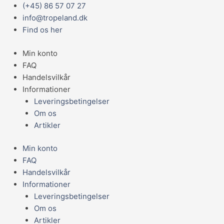
Gå
Main
(+45) 86 57 07 27
Hydrocotyle
til
Menu
info@tropeland.dk
verticillata
indholdet
Find os her
antal
Min konto
FAQ
Handelsvilkår
Informationer
Leveringsbetingelser
Om os
Artikler
Min konto
FAQ
Handelsvilkår
Informationer
Leveringsbetingelser
Om os
Artikler