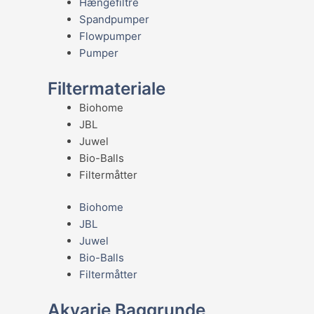
Hængefiltre
Spandpumper
Flowpumper
Pumper
Filtermateriale
Biohome
JBL
Juwel
Bio-Balls
Filtermåtter
Biohome
JBL
Juwel
Bio-Balls
Filtermåtter
Akvarie Baggrunde