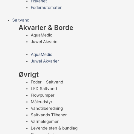
Fiskenet
Foderautomater
Saltvand
Akvarier & Borde
AquaMedic
Juwel Akvarier
AquaMedic
Juwel Akvarier
Øvrigt
Foder – Saltvand
LED Saltvand
Flowpumper
Måleudstyr
Vandtilberedning
Saltvands Tilbehør
Varmelegemer
Levende sten & bundlag