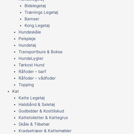
Bidelegetøj
Trænings Legetøj
Bamser
Kong Legetøj
Hundeskåle
Pelspleje
Hundetøj
Transportbure & Bokse
HundeLygter
Tørkost Hund
Råfoder – barf
Råfoder – vådfoder
Topping
Kat
Katte Legetøj
Halsbånd & Seletøj
Godbidder & Kosttilskud
Kattetoiletter & Kattegrus
Skåle & Tilbehør
Kradsetræer & Kattemøbler