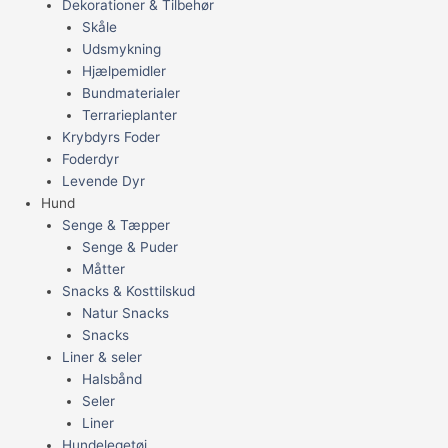
Dekorationer & Tilbehør
Skåle
Udsmykning
Hjælpemidler
Bundmaterialer
Terrarieplanter
Krybdyrs Foder
Foderdyr
Levende Dyr
Hund
Senge & Tæpper
Senge & Puder
Måtter
Snacks & Kosttilskud
Natur Snacks
Snacks
Liner & seler
Halsbånd
Seler
Liner
Hundelegetøj