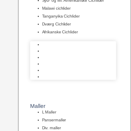
Syd- og Ml. Amerikanske Cichlider
Malawi cichlider
Tanganyika Cichlider
Dværg Cichlider
Afrikanske Cichlider
Discusfisk
Syd- og Ml. Amerikanske Cichlider
Malawi cichlider
Tanganyika Cichlider
Dværg Cichlider
Afrikanske Cichlider
Maller
L Maller
Pansermaller
Div. maller