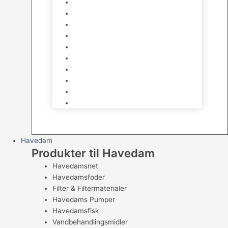
Hø og Halm
Godbidder & Snacks
Legetøj
Hamsterhjul
Huse & Skjul
Bundlag
Bure, løbegårde & transport
Pelspleje
Skåle & Drikkeflasker
Levende Gnavere
Havedam
Produkter til Havedam
Havedamsnet
Havedamsfoder
Filter & Filtermaterialer
Havedams Pumper
Havedamsfisk
Vandbehandlingsmidler