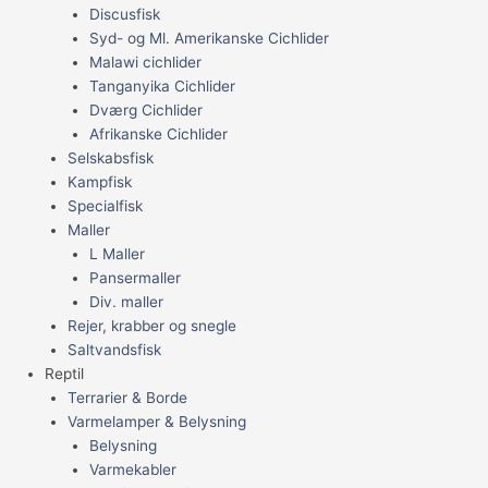
Discusfisk
Syd- og Ml. Amerikanske Cichlider
Malawi cichlider
Tanganyika Cichlider
Dværg Cichlider
Afrikanske Cichlider
Selskabsfisk
Kampfisk
Specialfisk
Maller
L Maller
Pansermaller
Div. maller
Rejer, krabber og snegle
Saltvandsfisk
Reptil
Terrarier & Borde
Varmelamper & Belysning
Belysning
Varmekabler