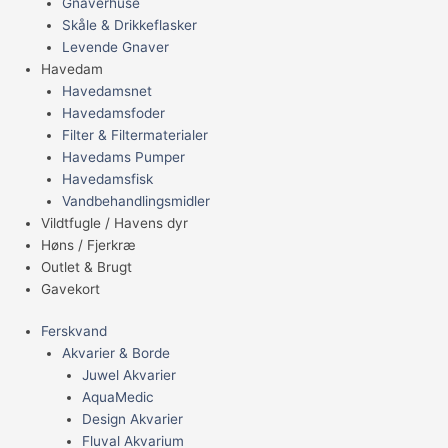
Gnaverhuse
Skåle & Drikkeflasker
Levende Gnaver
Havedam
Havedamsnet
Havedamsfoder
Filter & Filtermaterialer
Havedams Pumper
Havedamsfisk
Vandbehandlingsmidler
Vildtfugle / Havens dyr
Høns / Fjerkræ
Outlet & Brugt
Gavekort
Ferskvand
Akvarier & Borde
Juwel Akvarier
AquaMedic
Design Akvarier
Fluval Akvarium