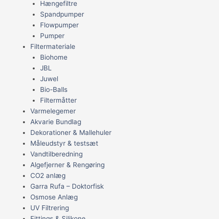
Hængefiltre
Spandpumper
Flowpumper
Pumper
Filtermateriale
Biohome
JBL
Juwel
Bio-Balls
Filtermåtter
Varmelegemer
Akvarie Bundlag
Dekorationer & Mallehuler
Måleudstyr & testsæt
Vandtilberedning
Algefjerner & Rengøring
CO2 anlæg
Garra Rufa – Doktorfisk
Osmose Anlæg
UV Filtrering
Fittings & Silikone