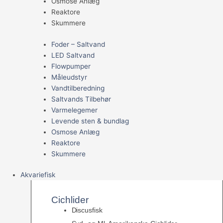
Osmose Anlæg
Reaktore
Skummere
Foder – Saltvand
LED Saltvand
Flowpumper
Måleudstyr
Vandtilberedning
Saltvands Tilbehør
Varmelegemer
Levende sten & bundlag
Osmose Anlæg
Reaktore
Skummere
Akvariefisk
Cichlider
Discusfisk