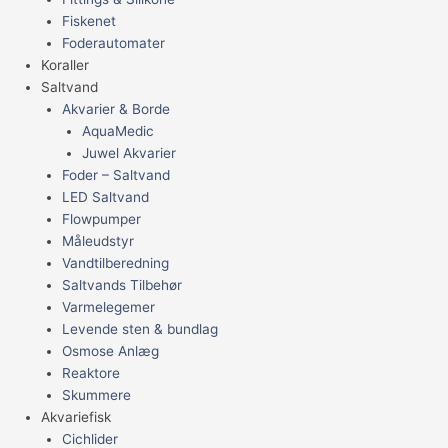
Fiskenet
Foderautomater
Koraller
Saltvand
Akvarier & Borde
AquaMedic
Juwel Akvarier
Foder – Saltvand
LED Saltvand
Flowpumper
Måleudstyr
Vandtilberedning
Saltvands Tilbehør
Varmelegemer
Levende sten & bundlag
Osmose Anlæg
Reaktore
Skummere
Akvariefisk
Cichlider