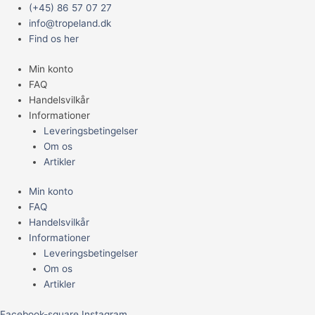
Gå
Main
Hygrophila
(+45) 86 57 07 27
til
Menu
pinnatifida
info@tropeland.dk
indholdet
(potte)
Find os her
antal
Min konto
FAQ
Handelsvilkår
Informationer
Leveringsbetingelser
Om os
Artikler
Min konto
FAQ
Handelsvilkår
Informationer
Leveringsbetingelser
Om os
Artikler
Facebook-square
Instagram