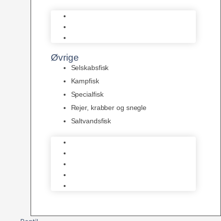
L Maller
Pansermaller
Div. maller
Øvrige
Selskabsfisk
Kampfisk
Specialfisk
Rejer, krabber og snegle
Saltvandsfisk
Selskabsfisk
Kampfisk
Specialfisk
Rejer, krabber og snegle
Saltvandsfisk