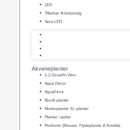
LED
Tilbehør til belysning
Sera LED
Juwel Belysning
LED
Tilbehør til belysning
Sera LED
Akvarieplanter
1-2-Grow/In Vitro
Aqua Decor
AquaFlora
Bundt planter
Moderplanter XL-planter
Planter i potter
Portioner (Mosser, Flydeplanter & Knolde)