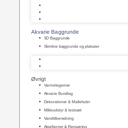
Juwel
Bio-Balls
Filtermåtter
Akvarie Baggrunde
3D Baggrunde
Slimline baggrunde og plakater
3D Baggrunde
Slimline baggrunde og plakater
Øvrigt
Varmelegemer
Akvarie Bundlag
Dekorationer & Mallehuler
Måleudstyr & testsæt
Vandtilberedning
Algefjerner & Rengøring