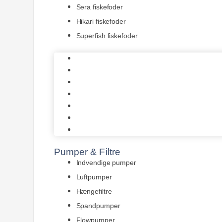
Sera fiskefoder
Hikari fiskefoder
Superfish fiskefoder
Frostfoder
JBL tørfoder
Tropelands fiskefoder
Tropical fiskefoder
Sera fiskefoder
Hikari fiskefoder
Superfish fiskefoder
Pumper & Filtre
Indvendige pumper
Luftpumper
Hængefiltre
Spandpumper
Flowpumper