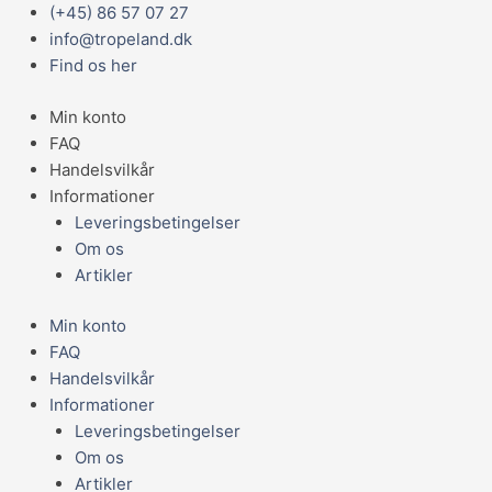
Gå
Main
Prisinterval:
(+45) 86 57 07 27
Move
til
Menu
1.999,95 kr.
info@tropeland.dk
Kabinet
indholdet
til
Find os her
Sort
4.449,95 kr.
antal
Min konto
FAQ
Handelsvilkår
Informationer
Leveringsbetingelser
Om os
Artikler
Min konto
FAQ
Handelsvilkår
Informationer
Leveringsbetingelser
Om os
Artikler