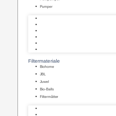
Pumper
Indvendige pumper
Luftpumper
Hængefiltre
Spandpumper
Flowpumper
Pumper
Filtermateriale
Biohome
JBL
Juwel
Bio-Balls
Filtermåtter
Biohome
JBL