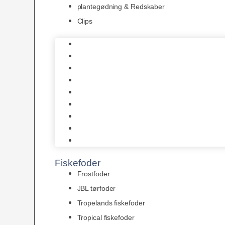
plantegødning & Redskaber
Clips
1-2-Grow/In Vitro
Aqua Decor
AquaFlora
Bundt planter
Moderplanter XL-planter
Planter i potter
Portioner (Mosser, Flydeplanter & Knolde)
plantegødning & Redskaber
Clips
Fiskefoder
Frostfoder
JBL tørfoder
Tropelands fiskefoder
Tropical fiskefoder