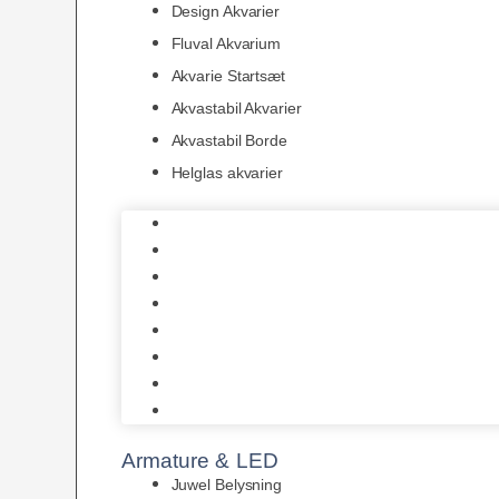
Design Akvarier
Fluval Akvarium
Akvarie Startsæt
Akvastabil Akvarier
Akvastabil Borde
Helglas akvarier
Juwel Akvarier
AquaMedic
Design Akvarier
Fluval Akvarium
Akvarie Startsæt
Akvastabil Akvarier
Akvastabil Borde
Helglas akvarier
Armature & LED
Juwel Belysning