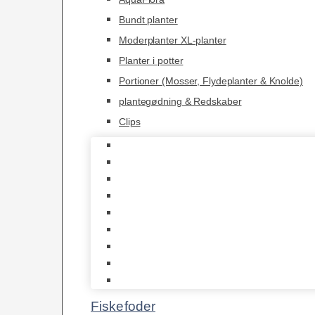
Bundt planter
Moderplanter XL-planter
Planter i potter
Portioner (Mosser, Flydeplanter & Knolde)
plantegødning & Redskaber
Clips
1-2-Grow/In Vitro
Aqua Decor
AquaFlora
Bundt planter
Moderplanter XL-planter
Planter i potter
Portioner (Mosser, Flydeplanter & Knolde)
plantegødning & Redskaber
Clips
Fiskefoder