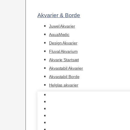
Akvarier & Borde
Juwel Akvarier
AquaMedic
Design Akvarier
Fluval Akvarium
Akvarie Startsæt
Akvastabil Akvarier
Akvastabil Borde
Helglas akvarier
Juwel Akvarier
AquaMedic
Design Akvarier
Fluval Akvarium
Akvarie Startsæt
Akvastabil Akvarier