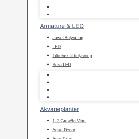
Akvastabil Borde
Helglas akvarier
Armature & LED
Juwel Belysning
LED
Tilbehør til belysning
Sera LED
Juwel Belysning
LED
Tilbehør til belysning
Sera LED
Akvarieplanter
1-2-Grow/In Vitro
Aqua Decor
AquaFlora