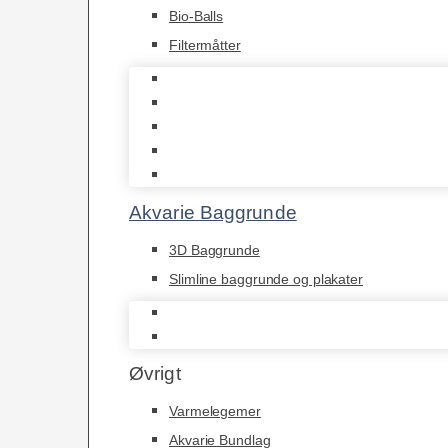
Bio-Balls
Filtermåtter
Biohome
JBL
Juwel
Bio-Balls
Filtermåtter
Akvarie Baggrunde
3D Baggrunde
Slimline baggrunde og plakater
3D Baggrunde
Slimline baggrunde og plakater
Øvrigt
Varmelegemer
Akvarie Bundlag