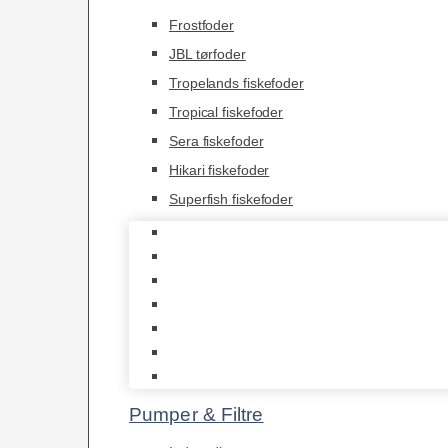
Frostfoder
JBL tørfoder
Tropelands fiskefoder
Tropical fiskefoder
Sera fiskefoder
Hikari fiskefoder
Superfish fiskefoder
Frostfoder
JBL tørfoder
Tropelands fiskefoder
Tropical fiskefoder
Sera fiskefoder
Hikari fiskefoder
Superfish fiskefoder
Pumper & Filtre