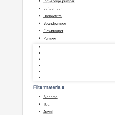
Indvendige pumper
Luftpumper
Hængefiltre
Spandpumper
Flowpumper
Pumper
Indvendige pumper
Luftpumper
Hængefiltre
Spandpumper
Flowpumper
Pumper
Filtermateriale
Biohome
JBL
Juwel