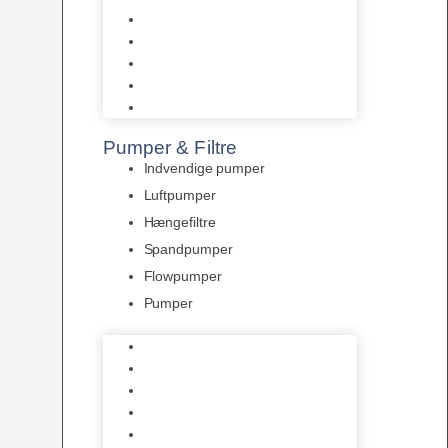
Tropelands fiskefoder
Tropical fiskefoder
Sera fiskefoder
Hikari fiskefoder
Superfish fiskefoder
Pumper & Filtre
Indvendige pumper
Luftpumper
Hængefiltre
Spandpumper
Flowpumper
Pumper
Indvendige pumper
Luftpumper
Hængefiltre
Spandpumper
Flowpumper