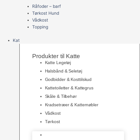
Råfoder – barf
Tørkost Hund
Vådkost
Topping
Kat
Produkter til Katte
Katte Legetøj
Halsbånd & Seletøj
Godbidder & Kosttilskud
Kattetoiletter & Kattegrus
Skåle & Tilbehør
Kradsetræer & Kattemøbler
Vådkost
Tørkost
Katte Legetøj