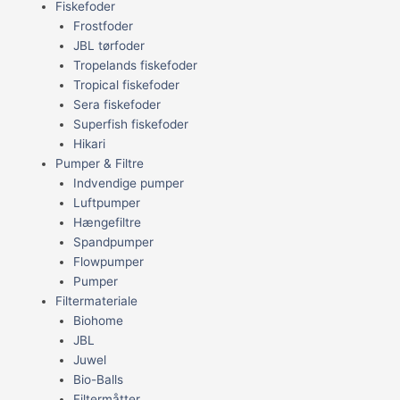
Fiskefoder
Frostfoder
JBL tørfoder
Tropelands fiskefoder
Tropical fiskefoder
Sera fiskefoder
Superfish fiskefoder
Hikari
Pumper & Filtre
Indvendige pumper
Luftpumper
Hængefiltre
Spandpumper
Flowpumper
Pumper
Filtermateriale
Biohome
JBL
Juwel
Bio-Balls
Filtermåtter