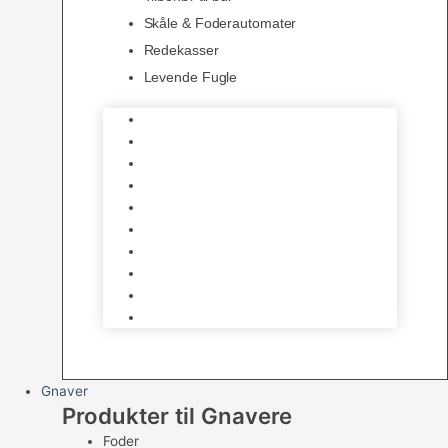
Skåle & Foderautomater
Redekasser
Levende Fugle
Bure
Foder & vitaminer
Fuglesnack
Fuglesand
Fugle Legetøj
Siddepinde
Tilbehør til bur
Skåle & Foderautomater
Redekasser
Levende Fugle
Gnaver
Produkter til Gnavere
Foder