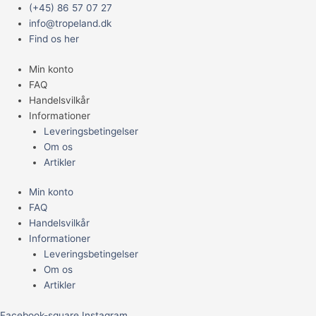
Gå
Main
GLASAKVARIUM
(+45) 86 57 07 27
til
Menu
54
info@tropeland.dk
indholdet
L.
Find os her
U/DÆKGLAS
Min konto
60*30*30
FAQ
CM.
Handelsvilkår
antal
Informationer
Leveringsbetingelser
Om os
Artikler
Min konto
FAQ
Handelsvilkår
Informationer
Leveringsbetingelser
Om os
Artikler
Facebook-square
Instagram