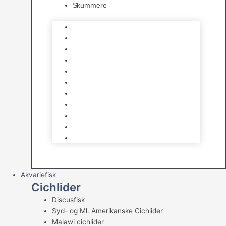
Skummere
Foder – Saltvand
LED Saltvand
Flowpumper
Måleudstyr
Vandtilberedning
Saltvands Tilbehør
Varmelegemer
Levende sten & bundlag
Osmose Anlæg
Reaktore
Skummere
Akvariefisk
Cichlider
Discusfisk
Syd- og Ml. Amerikanske Cichlider
Malawi cichlider