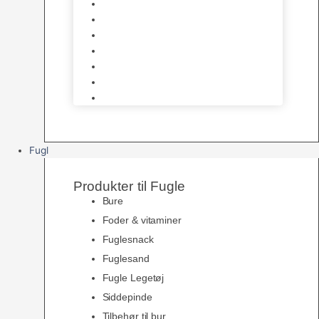
Halsbånd & Seletøj
Godbidder & Kosttilskud
Kattetoiletter & Kattegrus
Skåle & Tilbehør
Kradsetræer & Kattemøbler
Vådkost
Tørkost
Fugl
Produkter til Fugle
Bure
Foder & vitaminer
Fuglesnack
Fuglesand
Fugle Legetøj
Siddepinde
Tilbehør til bur