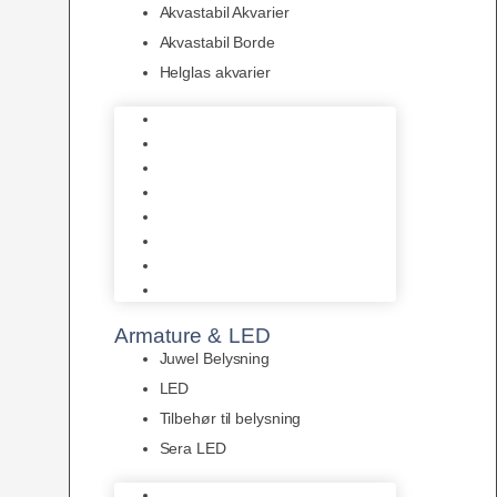
Akvastabil Akvarier
Akvastabil Borde
Helglas akvarier
Juwel Akvarier
AquaMedic
Design Akvarier
Fluval Akvarium
Akvarie Startsæt
Akvastabil Akvarier
Akvastabil Borde
Helglas akvarier
Armature & LED
Juwel Belysning
LED
Tilbehør til belysning
Sera LED
Juwel Belysning