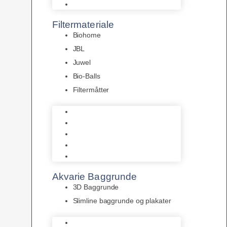
Pumper
Filtermateriale
Biohome
JBL
Juwel
Bio-Balls
Filtermåtter
Biohome
JBL
Juwel
Bio-Balls
Filtermåtter
Akvarie Baggrunde
3D Baggrunde
Slimline baggrunde og plakater
3D Baggrunde