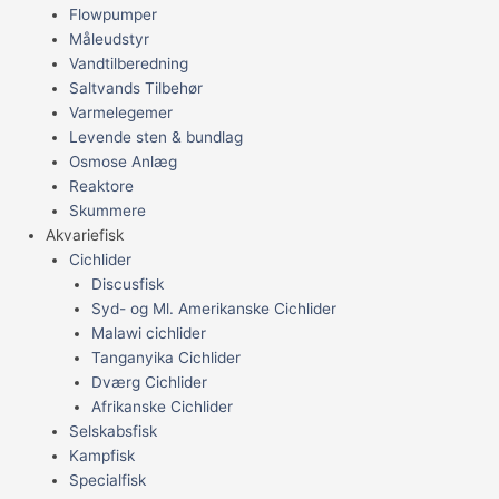
Flowpumper
Måleudstyr
Vandtilberedning
Saltvands Tilbehør
Varmelegemer
Levende sten & bundlag
Osmose Anlæg
Reaktore
Skummere
Akvariefisk
Cichlider
Discusfisk
Syd- og Ml. Amerikanske Cichlider
Malawi cichlider
Tanganyika Cichlider
Dværg Cichlider
Afrikanske Cichlider
Selskabsfisk
Kampfisk
Specialfisk