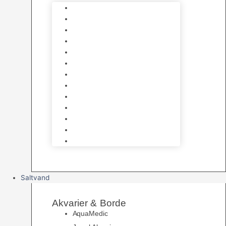
Varmelegemer
Akvarie Bundlag
Dekorationer & Mallehuler
Måleudstyr & testsæt
Vandtilberedning
Algefjerner & Rengøring
CO2 anlæg
Garra Rufa – Doktorfisk
Osmose Anlæg
UV Filtrering
Fittings & Silikone
Fiskenet
Foderautomater
Saltvand
Akvarier & Borde
AquaMedic