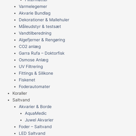
Varmelegemer
Akvarie Bundlag
Dekorationer & Mallehuler
Måleudstyr & testsæt
Vandtilberedning
Algefjerner & Rengøring
CO2 anlæg
Garra Rufa – Doktorfisk
Osmose Anlæg
UV Filtrering
Fittings & Silikone
Fiskenet
Foderautomater
Koraller
Saltvand
Akvarier & Borde
AquaMedic
Juwel Akvarier
Foder – Saltvand
LED Saltvand