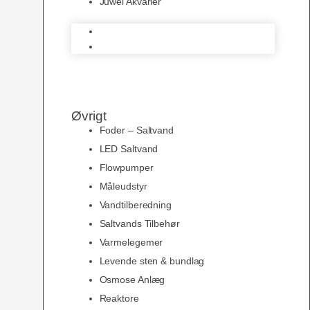
Juwel Akvarier
AquaMedic
Juwel Akvarier
Øvrigt
Foder – Saltvand
LED Saltvand
Flowpumper
Måleudstyr
Vandtilberedning
Saltvands Tilbehør
Varmelegemer
Levende sten & bundlag
Osmose Anlæg
Reaktore