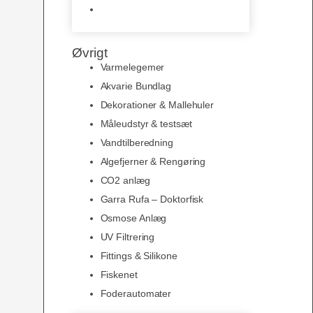
Slimline baggrunde og
plakater
Øvrigt
Varmelegemer
Akvarie Bundlag
Dekorationer & Mallehuler
Måleudstyr & testsæt
Vandtilberedning
Algefjerner & Rengøring
CO2 anlæg
Garra Rufa – Doktorfisk
Osmose Anlæg
UV Filtrering
Fittings & Silikone
Fiskenet
Foderautomater