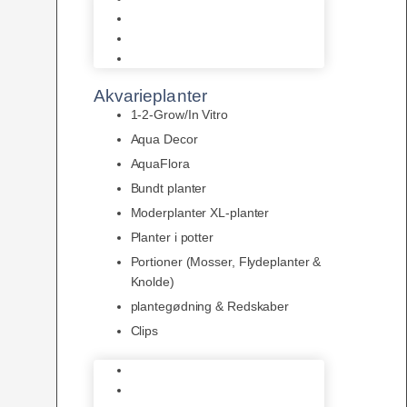
LED
Tilbehør til belysning
Sera LED
Akvarieplanter
1-2-Grow/In Vitro
Aqua Decor
AquaFlora
Bundt planter
Moderplanter XL-planter
Planter i potter
Portioner (Mosser, Flydeplanter &
Knolde)
plantegødning & Redskaber
Clips
1-2-Grow/In Vitro
Aqua Decor