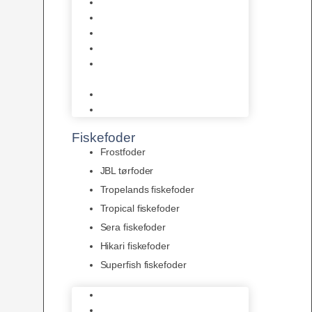
AquaFlora
Bundt planter
Moderplanter XL-planter
Planter i potter
Portioner (Mosser, Flydeplanter
& Knolde)
plantegødning & Redskaber
Clips
Fiskefoder
Frostfoder
JBL tørfoder
Tropelands fiskefoder
Tropical fiskefoder
Sera fiskefoder
Hikari fiskefoder
Superfish fiskefoder
Frostfoder
JBL tørfoder