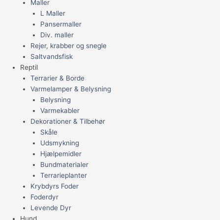
Maller
L Maller
Pansermaller
Div. maller
Rejer, krabber og snegle
Saltvandsfisk
Reptil
Terrarier & Borde
Varmelamper & Belysning
Belysning
Varmekabler
Dekorationer & Tilbehør
Skåle
Udsmykning
Hjælpemidler
Bundmaterialer
Terrarieplanter
Krybdyrs Foder
Foderdyr
Levende Dyr
Hund