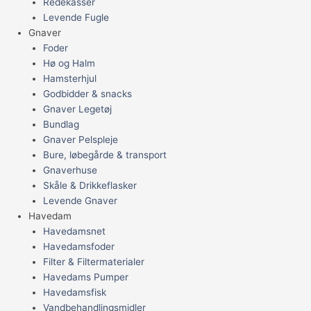
Redekasser
Levende Fugle
Gnaver
Foder
Hø og Halm
Hamsterhjul
Godbidder & snacks
Gnaver Legetøj
Bundlag
Gnaver Pelspleje
Bure, løbegårde & transport
Gnaverhuse
Skåle & Drikkeflasker
Levende Gnaver
Havedam
Havedamsnet
Havedamsfoder
Filter & Filtermaterialer
Havedams Pumper
Havedamsfisk
Vandbehandlingsmidler