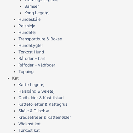
Bamser
Kong Legetøj
Hundeskåle
Pelspleje
Hundetøj
Transportbure & Bokse
HundeLygter
Tørkost Hund
Råfoder – barf
Råfoder – vådfoder
Topping
Kat
Katte Legetøj
Halsbånd & Seletøj
Godbidder & Kosttilskud
Kattetoiletter & Kattegrus
Skåle & Tilbehør
Kradsetræer & Kattemøbler
Vådkost kat
Tørkost kat