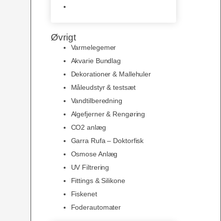
Slimline baggrunde og
plakater
Øvrigt
Varmelegemer
Akvarie Bundlag
Dekorationer & Mallehuler
Måleudstyr & testsæt
Vandtilberedning
Algefjerner & Rengøring
CO2 anlæg
Garra Rufa – Doktorfisk
Osmose Anlæg
UV Filtrering
Fittings & Silikone
Fiskenet
Foderautomater