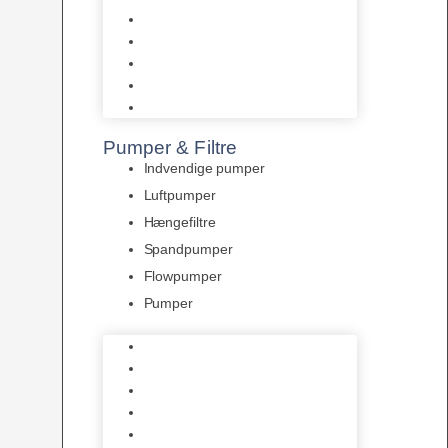
Tropelands fiskefoder
Tropical fiskefoder
Sera fiskefoder
Hikari fiskefoder
Superfish fiskefoder
Pumper & Filtre
Indvendige pumper
Luftpumper
Hængefiltre
Spandpumper
Flowpumper
Pumper
Indvendige pumper
Luftpumper
Hængefiltre
Spandpumper
Flowpumper