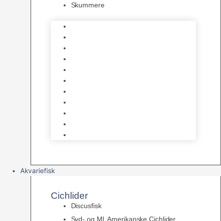
Skummere
Foder – Saltvand
LED Saltvand
Flowpumper
Måleudstyr
Vandtilberedning
Saltvands Tilbehør
Varmelegemer
Levende sten & bundlag
Osmose Anlæg
Reaktore
Skummere
Akvariefisk
Cichlider
Discusfisk
Syd- og Ml. Amerikanske Cichlider