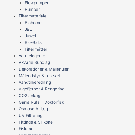
Flowpumper
Pumper
Filtermateriale
Biohome
JBL
Juwel
Bio-Balls
Filtermåtter
Varmelegemer
Akvarie Bundlag
Dekorationer & Mallehuler
Måleudstyr & testsæt
Vandtilberedning
Algefjerner & Rengøring
CO2 anlæg
Garra Rufa – Doktorfisk
Osmose Anlæg
UV Filtrering
Fittings & Silikone
Fiskenet