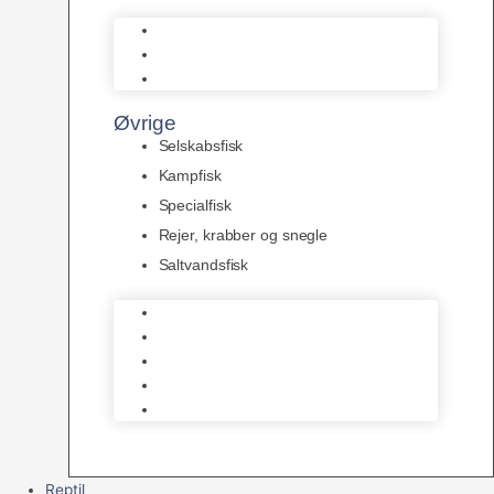
L Maller
Pansermaller
Div. maller
Øvrige
Selskabsfisk
Kampfisk
Specialfisk
Rejer, krabber og snegle
Saltvandsfisk
Selskabsfisk
Kampfisk
Specialfisk
Rejer, krabber og snegle
Saltvandsfisk
Reptil