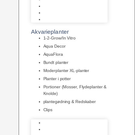
LED
Tilbehør til belysning
Sera LED
Akvarieplanter
1-2-Grow/In Vitro
Aqua Decor
AquaFlora
Bundt planter
Moderplanter XL-planter
Planter i potter
Portioner (Mosser, Flydeplanter &
Knolde)
plantegødning & Redskaber
Clips
1-2-Grow/In Vitro
Aqua Decor