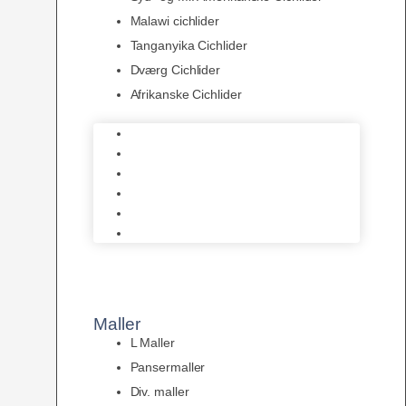
Malawi cichlider
Tanganyika Cichlider
Dværg Cichlider
Afrikanske Cichlider
Discusfisk
Syd- og Ml. Amerikanske Cichlider
Malawi cichlider
Tanganyika Cichlider
Dværg Cichlider
Afrikanske Cichlider
Maller
L Maller
Pansermaller
Div. maller