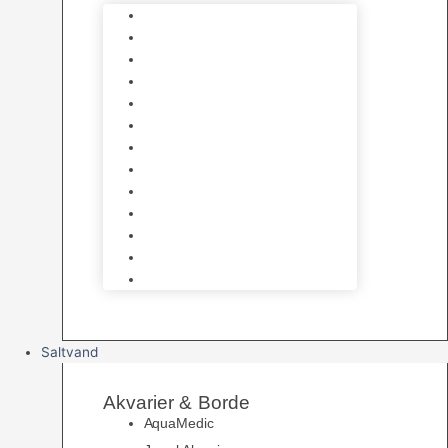
Varmelegemer
Akvarie Bundlag
Dekorationer & Mallehuler
Måleudstyr & testsæt
Vandtilberedning
Algefjerner & Rengøring
CO2 anlæg
Garra Rufa – Doktorfisk
Osmose Anlæg
UV Filtrering
Fittings & Silikone
Fiskenet
Foderautomater
Saltvand
Akvarier & Borde
AquaMedic