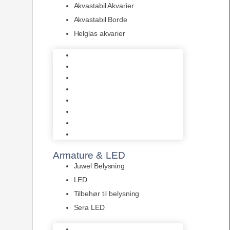
Akvastabil Akvarier
Akvastabil Borde
Helglas akvarier
Juwel Akvarier
AquaMedic
Design Akvarier
Fluval Akvarium
Akvarie Startsæt
Akvastabil Akvarier
Akvastabil Borde
Helglas akvarier
Armature & LED
Juwel Belysning
LED
Tilbehør til belysning
Sera LED
Juwel Belysning