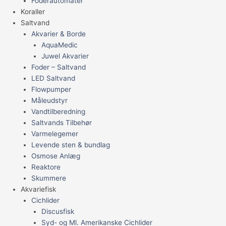
Foderautomater
Koraller
Saltvand
Akvarier & Borde
AquaMedic
Juwel Akvarier
Foder – Saltvand
LED Saltvand
Flowpumper
Måleudstyr
Vandtilberedning
Saltvands Tilbehør
Varmelegemer
Levende sten & bundlag
Osmose Anlæg
Reaktore
Skummere
Akvariefisk
Cichlider
Discusfisk
Syd- og Ml. Amerikanske Cichlider