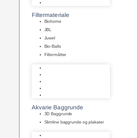
Pumper
Filtermateriale
Biohome
JBL
Juwel
Bio-Balls
Filtermåtter
Biohome
JBL
Juwel
Bio-Balls
Filtermåtter
Akvarie Baggrunde
3D Baggrunde
Slimline baggrunde og plakater
3D Baggrunde