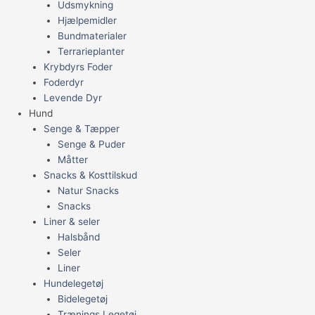
Udsmykning
Hjælpemidler
Bundmaterialer
Terrarieplanter
Krybdyrs Foder
Foderdyr
Levende Dyr
Hund
Senge & Tæpper
Senge & Puder
Måtter
Snacks & Kosttilskud
Natur Snacks
Snacks
Liner & seler
Halsbånd
Seler
Liner
Hundelegetøj
Bidelegetøj
Trænings Legetøj