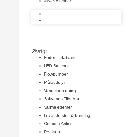
Juwel Akvarier
AquaMedic
Juwel Akvarier
Øvrigt
Foder – Saltvand
LED Saltvand
Flowpumper
Måleudstyr
Vandtilberedning
Saltvands Tilbehør
Varmelegemer
Levende sten & bundlag
Osmose Anlæg
Reaktore