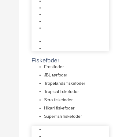
AquaFlora
Bundt planter
Moderplanter XL-planter
Planter i potter
Portioner (Mosser, Flydeplanter
& Knolde)
plantegødning & Redskaber
Clips
Fiskefoder
Frostfoder
JBL tørfoder
Tropelands fiskefoder
Tropical fiskefoder
Sera fiskefoder
Hikari fiskefoder
Superfish fiskefoder
Frostfoder
JBL tørfoder