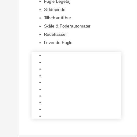
Fugle Legetøj
Siddepinde
Tilbehør til bur
Skåle & Foderautomater
Redekasser
Levende Fugle
Bure
Foder & vitaminer
Fuglesnack
Fuglesand
Fugle Legetøj
Siddepinde
Tilbehør til bur
Skåle & Foderautomater
Redekasser
Levende Fugle