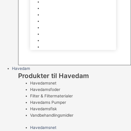
Legetøj
Hamsterhjul
Huse & Skjul
Bundlag
Bure, løbegårde & transport
Pelspleje
Skåle & Drikkeflasker
Levende Gnavere
Havedam
Produkter til Havedam
Havedamsnet
Havedamsfoder
Filter & Filtermaterialer
Havedams Pumper
Havedamsfisk
Vandbehandlingsmidler
Havedamsnet