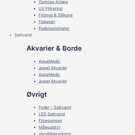
Osmose Anlæg
UV Filtrering
Fittings & Silikone
Fiskenet
Foderautomater
Saltvand
Akvarier & Borde
AquaMedic
Juwel Akvarier
AquaMedic
Juwel Akvarier
Øvrigt
Foder – Saltvand
LED Saltvand
Flowpumper
Måleudstyr
Vandtilberedning