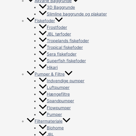
Akvarie Baggrunde
3D Baggrunde
Slimline baggrunde og plakater
Fiskefoder
Frostfoder
JBL tørfoder
Tropelands fiskefoder
Tropical fiskefoder
Sera fiskefoder
Superfish fiskefoder
Hikari
Pumper & Filtre
Indvendige pumper
Luftpumper
Hængefiltre
Spandpumper
Flowpumper
Pumper
Filtermateriale
Biohome
JBL