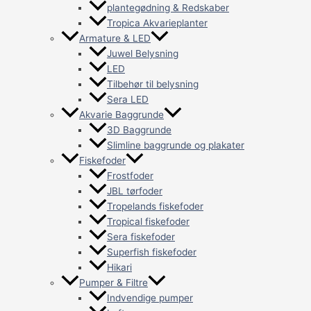
plantegødning & Redskaber
Tropica Akvarieplanter
Armature & LED
Juwel Belysning
LED
Tilbehør til belysning
Sera LED
Akvarie Baggrunde
3D Baggrunde
Slimline baggrunde og plakater
Fiskefoder
Frostfoder
JBL tørfoder
Tropelands fiskefoder
Tropical fiskefoder
Sera fiskefoder
Superfish fiskefoder
Hikari
Pumper & Filtre
Indvendige pumper