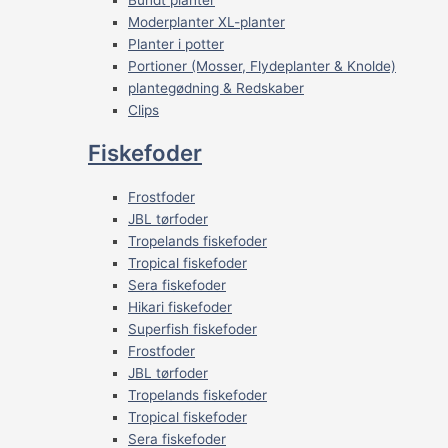
Moderplanter XL-planter
Planter i potter
Portioner (Mosser, Flydeplanter & Knolde)
plantegødning & Redskaber
Clips
Fiskefoder
Frostfoder
JBL tørfoder
Tropelands fiskefoder
Tropical fiskefoder
Sera fiskefoder
Hikari fiskefoder
Superfish fiskefoder
Frostfoder
JBL tørfoder
Tropelands fiskefoder
Tropical fiskefoder
Sera fiskefoder