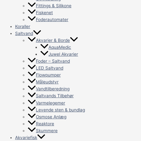
Fittings & Silikone
Fiskenet
Foderautomater
Koraller
Saltvand
Akvarier & Borde
AquaMedic
Juwel Akvarier
Foder – Saltvand
LED Saltvand
Flowpumper
Måleudstyr
Vandtilberedning
Saltvands Tilbehør
Varmelegemer
Levende sten & bundlag
Osmose Anlæg
Reaktore
Skummere
Akvariefisk