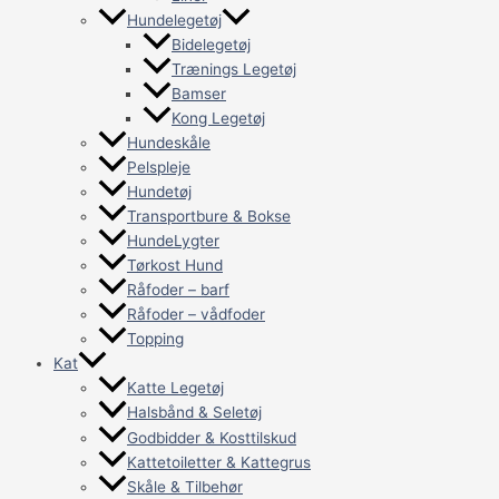
Hundelegetøj
Bidelegetøj
Trænings Legetøj
Bamser
Kong Legetøj
Hundeskåle
Pelspleje
Hundetøj
Transportbure & Bokse
HundeLygter
Tørkost Hund
Råfoder – barf
Råfoder – vådfoder
Topping
Kat
Katte Legetøj
Halsbånd & Seletøj
Godbidder & Kosttilskud
Kattetoiletter & Kattegrus
Skåle & Tilbehør