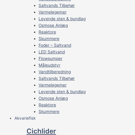
Saltvands Tilbehør
Varmelegemer
Levende sten & bundlag
Osmose Anlæg
Reaktore
Skummere
Foder – Saltvand
LED Saltvand
Flowpumper
Måleudstyr
Vandtilberedning
Saltvands Tilbehør
Varmelegemer
Levende sten & bundlag
Osmose Anlæg
Reaktore
Skummere
Akvariefisk
Cichlider