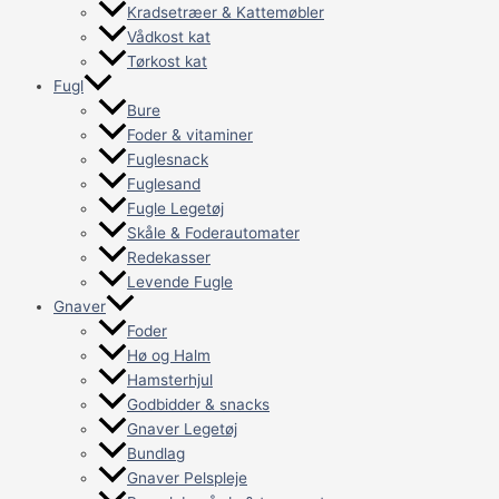
Kradsetræer & Kattemøbler
Vådkost kat
Tørkost kat
Fugl
Bure
Foder & vitaminer
Fuglesnack
Fuglesand
Fugle Legetøj
Skåle & Foderautomater
Redekasser
Levende Fugle
Gnaver
Foder
Hø og Halm
Hamsterhjul
Godbidder & snacks
Gnaver Legetøj
Bundlag
Gnaver Pelspleje