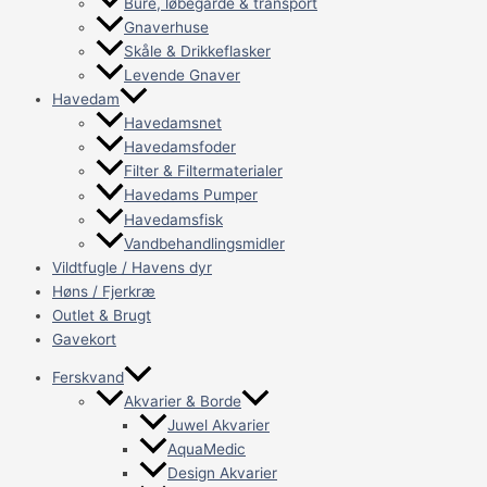
Bure, løbegårde & transport
Gnaverhuse
Skåle & Drikkeflasker
Levende Gnaver
Havedam
Havedamsnet
Havedamsfoder
Filter & Filtermaterialer
Havedams Pumper
Havedamsfisk
Vandbehandlingsmidler
Vildtfugle / Havens dyr
Høns / Fjerkræ
Outlet & Brugt
Gavekort
Ferskvand
Akvarier & Borde
Juwel Akvarier
AquaMedic
Design Akvarier