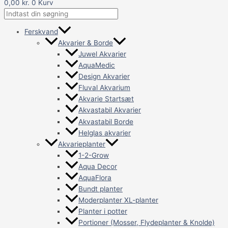
0,00
kr.
0
Kurv
Ferskvand
Akvarier & Borde
Juwel Akvarier
AquaMedic
Design Akvarier
Fluval Akvarium
Akvarie Startsæt
Akvastabil Akvarier
Akvastabil Borde
Helglas akvarier
Akvarieplanter
1-2-Grow
Aqua Decor
AquaFlora
Bundt planter
Moderplanter XL-planter
Planter i potter
Portioner (Mosser, Flydeplanter & Knolde)