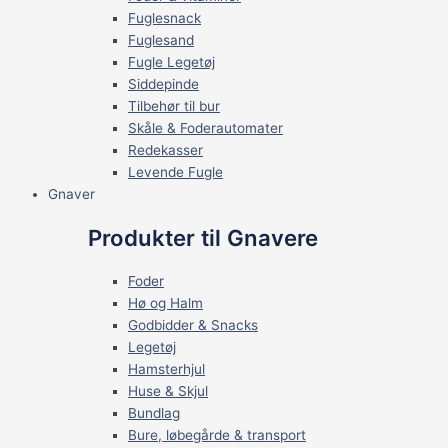
Fuglesnack
Fuglesand
Fugle Legetøj
Siddepinde
Tilbehør til bur
Skåle & Foderautomater
Redekasser
Levende Fugle
Gnaver
Produkter til Gnavere
Foder
Hø og Halm
Godbidder & Snacks
Legetøj
Hamsterhjul
Huse & Skjul
Bundlag
Bure, løbegårde & transport