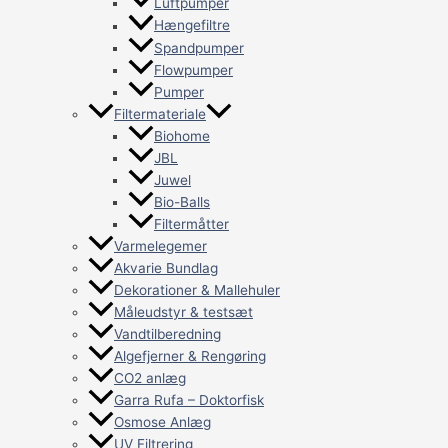
Luftpumper
Hængefiltre
Spandpumper
Flowpumper
Pumper
Filtermateriale
Biohome
JBL
Juwel
Bio-Balls
Filtermåtter
Varmelegemer
Akvarie Bundlag
Dekorationer & Mallehuler
Måleudstyr & testsæt
Vandtilberedning
Algefjerner & Rengøring
CO2 anlæg
Garra Rufa – Doktorfisk
Osmose Anlæg
UV Filtrering