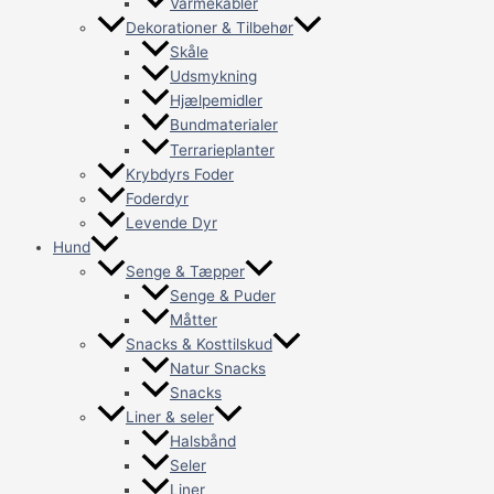
Varmekabler
Dekorationer & Tilbehør
Skåle
Udsmykning
Hjælpemidler
Bundmaterialer
Terrarieplanter
Krybdyrs Foder
Foderdyr
Levende Dyr
Hund
Senge & Tæpper
Senge & Puder
Måtter
Snacks & Kosttilskud
Natur Snacks
Snacks
Liner & seler
Halsbånd
Seler
Liner