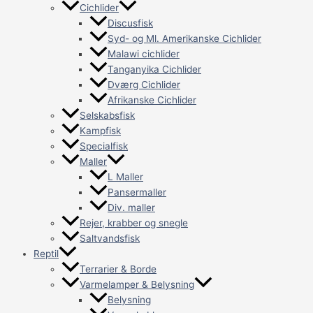
Cichlider
Discusfisk
Syd- og Ml. Amerikanske Cichlider
Malawi cichlider
Tanganyika Cichlider
Dværg Cichlider
Afrikanske Cichlider
Selskabsfisk
Kampfisk
Specialfisk
Maller
L Maller
Pansermaller
Div. maller
Rejer, krabber og snegle
Saltvandsfisk
Reptil
Terrarier & Borde
Varmelamper & Belysning
Belysning