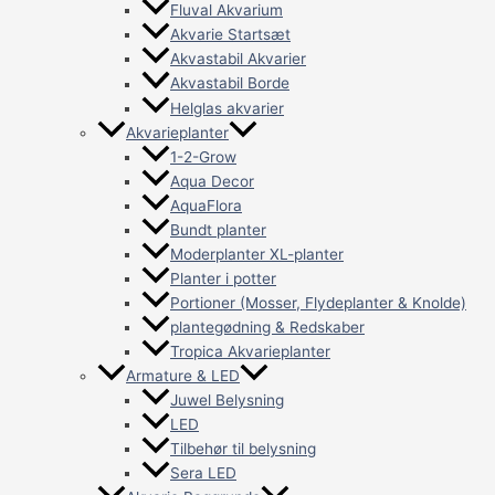
Fluval Akvarium
Akvarie Startsæt
Akvastabil Akvarier
Akvastabil Borde
Helglas akvarier
Akvarieplanter
1-2-Grow
Aqua Decor
AquaFlora
Bundt planter
Moderplanter XL-planter
Planter i potter
Portioner (Mosser, Flydeplanter & Knolde)
plantegødning & Redskaber
Tropica Akvarieplanter
Armature & LED
Juwel Belysning
LED
Tilbehør til belysning
Sera LED