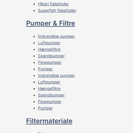
Hikari fiskefoder
Superfish fiskefoder
Pumper & Filtre
Indvendige pumper
Luftpumper
Hængefiltre
Spandpumper
Flowpumper
Pumper
Indvendige pumper
Luftpumper
Hængefiltre
Spandpumper
Flowpumper
Pumper
Filtermateriale