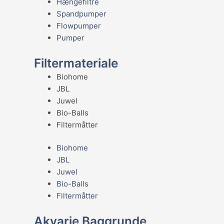
Hængefiltre
Spandpumper
Flowpumper
Pumper
Filtermateriale
Biohome
JBL
Juwel
Bio-Balls
Filtermåtter
Biohome
JBL
Juwel
Bio-Balls
Filtermåtter
Akvarie Baggrunde