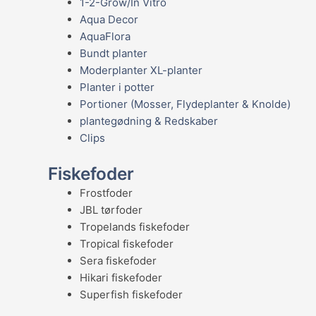
1-2-Grow/In Vitro
Aqua Decor
AquaFlora
Bundt planter
Moderplanter XL-planter
Planter i potter
Portioner (Mosser, Flydeplanter & Knolde)
plantegødning & Redskaber
Clips
Fiskefoder
Frostfoder
JBL tørfoder
Tropelands fiskefoder
Tropical fiskefoder
Sera fiskefoder
Hikari fiskefoder
Superfish fiskefoder