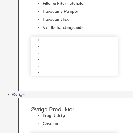
Filter & Filtermaterialer
Havedams Pumper
Havedamsfisk
Vandbehandlingsmidler
Havedamsnet
Havedamsfoder
Filter & Filtermaterialer
Havedams Pumper
Havedamsfisk
Vandbehandlingsmidler
Øvrige
Øvrige Produkter
Brugt Udstyr
Gavekort