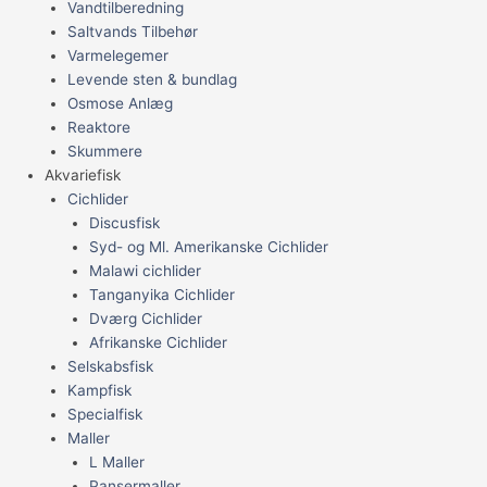
Vandtilberedning
Saltvands Tilbehør
Varmelegemer
Levende sten & bundlag
Osmose Anlæg
Reaktore
Skummere
Akvariefisk
Cichlider
Discusfisk
Syd- og Ml. Amerikanske Cichlider
Malawi cichlider
Tanganyika Cichlider
Dværg Cichlider
Afrikanske Cichlider
Selskabsfisk
Kampfisk
Specialfisk
Maller
L Maller
Pansermaller