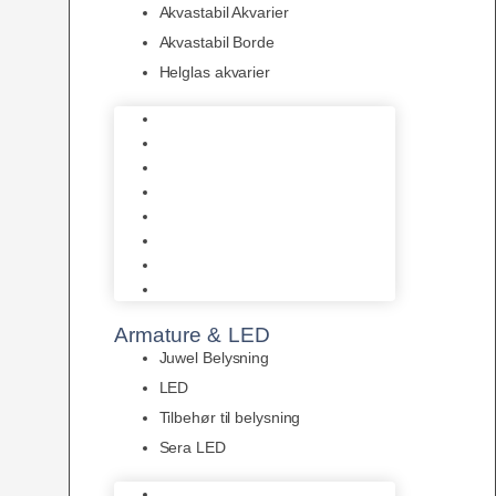
Akvastabil Akvarier
Akvastabil Borde
Helglas akvarier
Juwel Akvarier
AquaMedic
Design Akvarier
Fluval Akvarium
Akvarie Startsæt
Akvastabil Akvarier
Akvastabil Borde
Helglas akvarier
Armature & LED
Juwel Belysning
LED
Tilbehør til belysning
Sera LED
Juwel Belysning