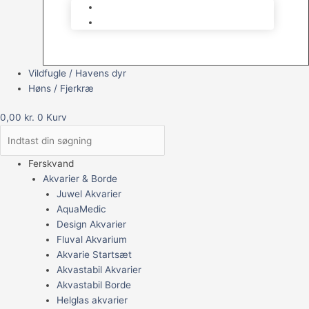
Brugt Udstyr
Gavekort
Vildfugle / Havens dyr
Høns / Fjerkræ
0,00
kr.
0
Kurv
Ferskvand
Akvarier & Borde
Juwel Akvarier
AquaMedic
Design Akvarier
Fluval Akvarium
Akvarie Startsæt
Akvastabil Akvarier
Akvastabil Borde
Helglas akvarier