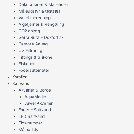
Dekorationer & Mallehuler
Måleudstyr & testsæt
Vandtilberedning
Algefjerner & Rengøring
CO2 anlæg
Garra Rufa – Doktorfisk
Osmose Anlæg
UV Filtrering
Fittings & Silikone
Fiskenet
Foderautomater
Koraller
Saltvand
Akvarier & Borde
AquaMedic
Juwel Akvarier
Foder – Saltvand
LED Saltvand
Flowpumper
Måleudstyr