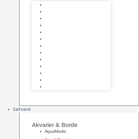
Varmelegemer
Akvarie Bundlag
Dekorationer & Mallehuler
Måleudstyr & testsæt
Vandtilberedning
Algefjerner & Rengøring
CO2 anlæg
Garra Rufa – Doktorfisk
Osmose Anlæg
UV Filtrering
Fittings & Silikone
Fiskenet
Foderautomater
Saltvand
Akvarier & Borde
AquaMedic