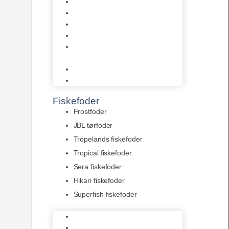
AquaFlora
Bundt planter
Moderplanter XL-planter
Planter i potter
Portioner (Mosser, Flydeplanter
& Knolde)
plantegødning & Redskaber
Clips
Fiskefoder
Frostfoder
JBL tørfoder
Tropelands fiskefoder
Tropical fiskefoder
Sera fiskefoder
Hikari fiskefoder
Superfish fiskefoder
Frostfoder
JBL tørfoder