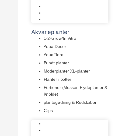
LED
Tilbehør til belysning
Sera LED
Akvarieplanter
1-2-Grow/In Vitro
Aqua Decor
AquaFlora
Bundt planter
Moderplanter XL-planter
Planter i potter
Portioner (Mosser, Flydeplanter &
Knolde)
plantegødning & Redskaber
Clips
1-2-Grow/In Vitro
Aqua Decor