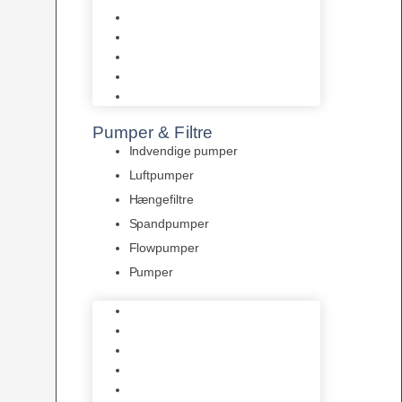
Tropelands fiskefoder
Tropical fiskefoder
Sera fiskefoder
Hikari fiskefoder
Superfish fiskefoder
Pumper & Filtre
Indvendige pumper
Luftpumper
Hængefiltre
Spandpumper
Flowpumper
Pumper
Indvendige pumper
Luftpumper
Hængefiltre
Spandpumper
Flowpumper