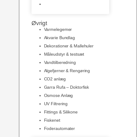
Slimline baggrunde og
plakater
Øvrigt
Varmelegemer
Akvarie Bundlag
Dekorationer & Mallehuler
Måleudstyr & testsæt
Vandtilberedning
Algefjerner & Rengøring
CO2 anlæg
Garra Rufa – Doktorfisk
Osmose Anlæg
UV Filtrering
Fittings & Silikone
Fiskenet
Foderautomater