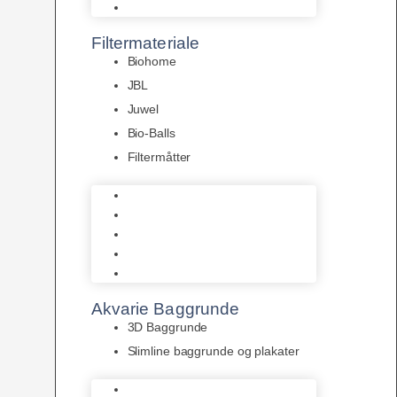
Pumper
Filtermateriale
Biohome
JBL
Juwel
Bio-Balls
Filtermåtter
Biohome
JBL
Juwel
Bio-Balls
Filtermåtter
Akvarie Baggrunde
3D Baggrunde
Slimline baggrunde og plakater
3D Baggrunde