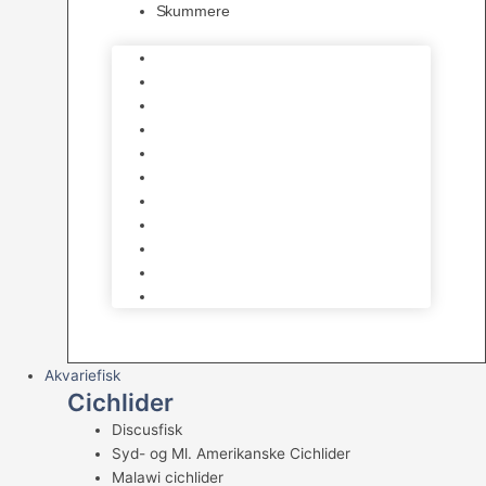
Skummere
Foder – Saltvand
LED Saltvand
Flowpumper
Måleudstyr
Vandtilberedning
Saltvands Tilbehør
Varmelegemer
Levende sten & bundlag
Osmose Anlæg
Reaktore
Skummere
Akvariefisk
Cichlider
Discusfisk
Syd- og Ml. Amerikanske Cichlider
Malawi cichlider