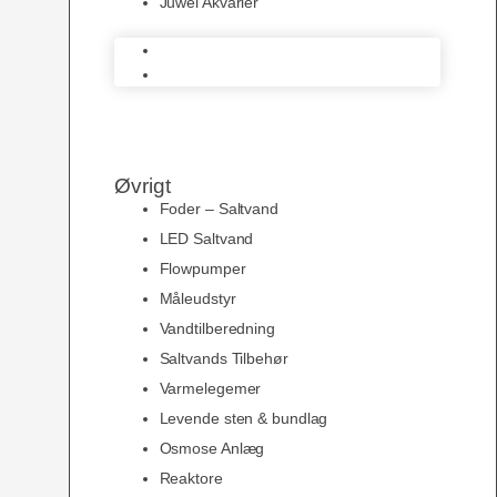
Juwel Akvarier
AquaMedic
Juwel Akvarier
Øvrigt
Foder – Saltvand
LED Saltvand
Flowpumper
Måleudstyr
Vandtilberedning
Saltvands Tilbehør
Varmelegemer
Levende sten & bundlag
Osmose Anlæg
Reaktore