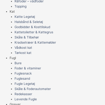
Råfoder – vådfoder
Topping
Kat
Katte Legetøj
Halsbånd & Seletøj
Godbidder & Kosttilskud
Kattetoiletter & Kattegrus
Skåle & Tilbehør
Kradsetræer & Kattemøbler
Vådkost kat
Tørkost kat
Fugl
Bure
Foder & vitaminer
Fuglesnack
Fuglesand
Fugle Legetøj
Skåle & Foderautomater
Redekasser
Levende Fugle
Gnaver