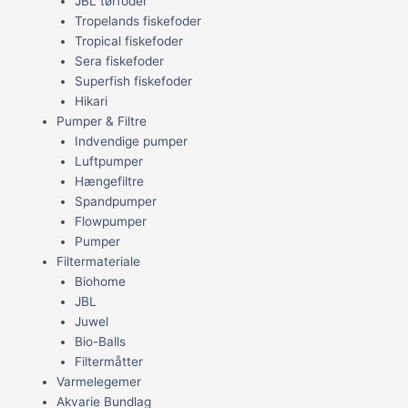
JBL tørfoder
Tropelands fiskefoder
Tropical fiskefoder
Sera fiskefoder
Superfish fiskefoder
Hikari
Pumper & Filtre
Indvendige pumper
Luftpumper
Hængefiltre
Spandpumper
Flowpumper
Pumper
Filtermateriale
Biohome
JBL
Juwel
Bio-Balls
Filtermåtter
Varmelegemer
Akvarie Bundlag