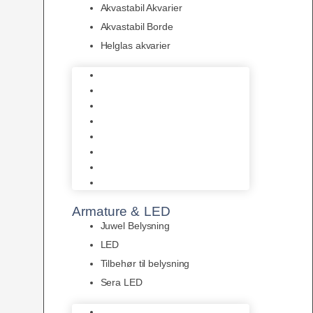
Akvastabil Akvarier
Akvastabil Borde
Helglas akvarier
Juwel Akvarier
AquaMedic
Design Akvarier
Fluval Akvarium
Akvarie Startsæt
Akvastabil Akvarier
Akvastabil Borde
Helglas akvarier
Armature & LED
Juwel Belysning
LED
Tilbehør til belysning
Sera LED
Juwel Belysning