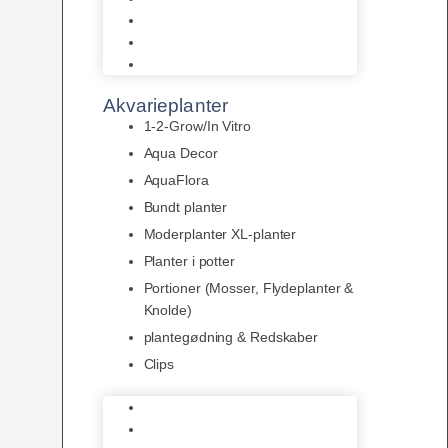
LED
Tilbehør til belysning
Sera LED
Akvarieplanter
1-2-Grow/In Vitro
Aqua Decor
AquaFlora
Bundt planter
Moderplanter XL-planter
Planter i potter
Portioner (Mosser, Flydeplanter &
Knolde)
plantegødning & Redskaber
Clips
1-2-Grow/In Vitro
Aqua Decor