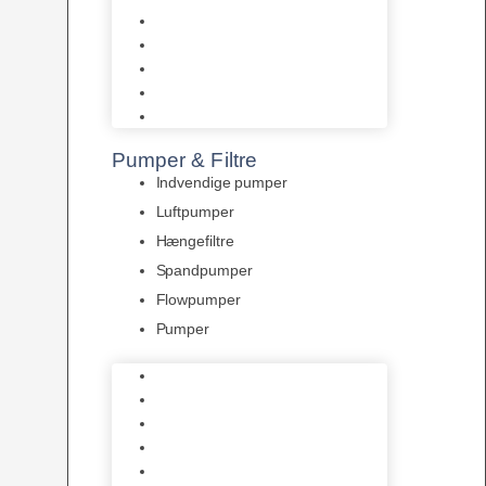
Tropelands fiskefoder
Tropical fiskefoder
Sera fiskefoder
Hikari fiskefoder
Superfish fiskefoder
Pumper & Filtre
Indvendige pumper
Luftpumper
Hængefiltre
Spandpumper
Flowpumper
Pumper
Indvendige pumper
Luftpumper
Hængefiltre
Spandpumper
Flowpumper