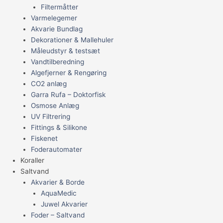
Filtermåtter
Varmelegemer
Akvarie Bundlag
Dekorationer & Mallehuler
Måleudstyr & testsæt
Vandtilberedning
Algefjerner & Rengøring
CO2 anlæg
Garra Rufa – Doktorfisk
Osmose Anlæg
UV Filtrering
Fittings & Silikone
Fiskenet
Foderautomater
Koraller
Saltvand
Akvarier & Borde
AquaMedic
Juwel Akvarier
Foder – Saltvand