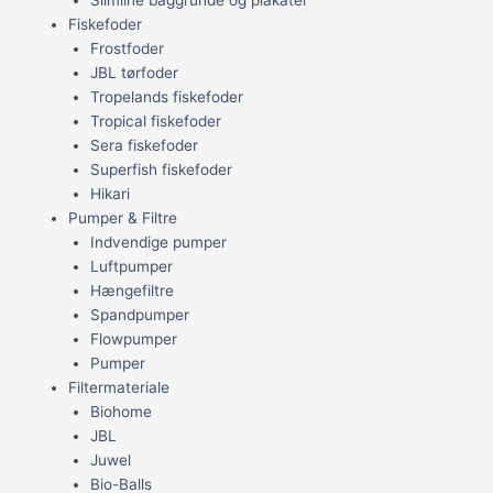
Fiskefoder
Frostfoder
JBL tørfoder
Tropelands fiskefoder
Tropical fiskefoder
Sera fiskefoder
Superfish fiskefoder
Hikari
Pumper & Filtre
Indvendige pumper
Luftpumper
Hængefiltre
Spandpumper
Flowpumper
Pumper
Filtermateriale
Biohome
JBL
Juwel
Bio-Balls