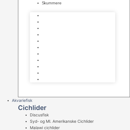
Skummere
Foder – Saltvand
LED Saltvand
Flowpumper
Måleudstyr
Vandtilberedning
Saltvands Tilbehør
Varmelegemer
Levende sten & bundlag
Osmose Anlæg
Reaktore
Skummere
Akvariefisk
Cichlider
Discusfisk
Syd- og Ml. Amerikanske Cichlider
Malawi cichlider