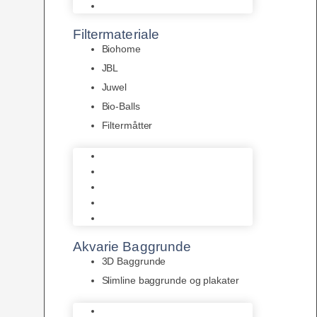
Pumper
Filtermateriale
Biohome
JBL
Juwel
Bio-Balls
Filtermåtter
Biohome
JBL
Juwel
Bio-Balls
Filtermåtter
Akvarie Baggrunde
3D Baggrunde
Slimline baggrunde og plakater
3D Baggrunde