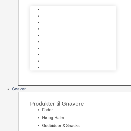
Bure
Foder & vitaminer
Fuglesnack
Fuglesand
Fugle Legetøj
Siddepinde
Tilbehør til bur
Skåle & Foderautomater
Redekasser
Levende Fugle
Gnaver
Produkter til Gnavere
Foder
Hø og Halm
Godbidder & Snacks