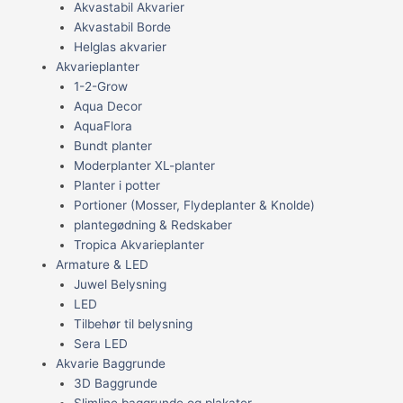
Akvastabil Akvarier
Akvastabil Borde
Helglas akvarier
Akvarieplanter
1-2-Grow
Aqua Decor
AquaFlora
Bundt planter
Moderplanter XL-planter
Planter i potter
Portioner (Mosser, Flydeplanter & Knolde)
plantegødning & Redskaber
Tropica Akvarieplanter
Armature & LED
Juwel Belysning
LED
Tilbehør til belysning
Sera LED
Akvarie Baggrunde
3D Baggrunde
Slimline baggrunde og plakater