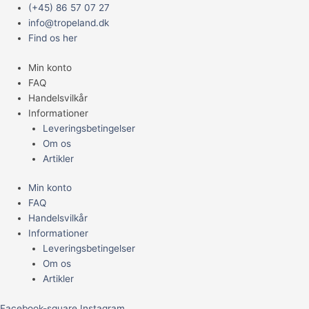
Gå
Main
(+45) 86 57 07 27
til
Menu
info@tropeland.dk
indholdet
Find os her
Min konto
FAQ
Handelsvilkår
Informationer
Leveringsbetingelser
Om os
Artikler
Min konto
FAQ
Handelsvilkår
Informationer
Leveringsbetingelser
Om os
Artikler
Facebook-square
Instagram