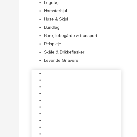
Legetøj
Hamsterhjul
Huse & Skjul
Bundlag
Bure, løbegårde & transport
Pelspleje
Skåle & Drikkeflasker
Levende Gnavere
Foder
Hø og Halm
Godbidder & Snacks
Legetøj
Hamsterhjul
Huse & Skjul
Bundlag
Bure, løbegårde & transport
Pelspleje
Skåle & Drikkeflasker