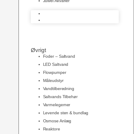
Juwel Akvarier
AquaMedic
Juwel Akvarier
Øvrigt
Foder – Saltvand
LED Saltvand
Flowpumper
Måleudstyr
Vandtilberedning
Saltvands Tilbehør
Varmelegemer
Levende sten & bundlag
Osmose Anlæg
Reaktore