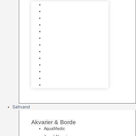
Varmelegemer
Akvarie Bundlag
Dekorationer & Mallehuler
Måleudstyr & testsæt
Vandtilberedning
Algefjerner & Rengøring
CO2 anlæg
Garra Rufa – Doktorfisk
Osmose Anlæg
UV Filtrering
Fittings & Silikone
Fiskenet
Foderautomater
Saltvand
Akvarier & Borde
AquaMedic