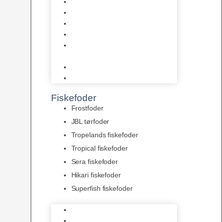
AquaFlora
Bundt planter
Moderplanter XL-planter
Planter i potter
Portioner (Mosser, Flydeplanter
& Knolde)
plantegødning & Redskaber
Clips
Fiskefoder
Frostfoder
JBL tørfoder
Tropelands fiskefoder
Tropical fiskefoder
Sera fiskefoder
Hikari fiskefoder
Superfish fiskefoder
Frostfoder
JBL tørfoder