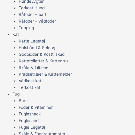
HundeLygter
Tørkost Hund
Råfoder – barf
Råfoder – vådfoder
Topping
Kat
Katte Legetøj
Halsbånd & Seletøj
Godbidder & Kosttilskud
Kattetoiletter & Kattegrus
Skåle & Tilbehør
Kradsetræer & Kattemøbler
Vådkost kat
Tørkost kat
Fugl
Bure
Foder & vitaminer
Fuglesnack
Fuglesand
Fugle Legetøj
Skåle & Foderautomater