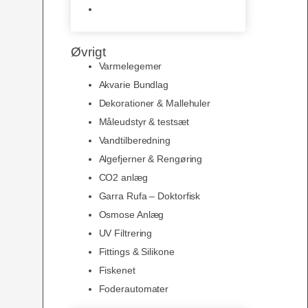
Slimline baggrunde og
plakater
Øvrigt
Varmelegemer
Akvarie Bundlag
Dekorationer & Mallehuler
Måleudstyr & testsæt
Vandtilberedning
Algefjerner & Rengøring
CO2 anlæg
Garra Rufa – Doktorfisk
Osmose Anlæg
UV Filtrering
Fittings & Silikone
Fiskenet
Foderautomater