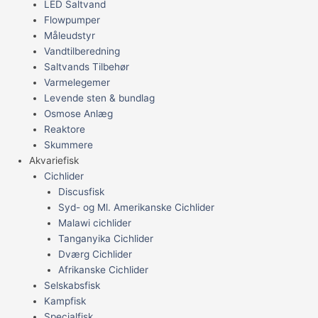
LED Saltvand
Flowpumper
Måleudstyr
Vandtilberedning
Saltvands Tilbehør
Varmelegemer
Levende sten & bundlag
Osmose Anlæg
Reaktore
Skummere
Akvariefisk
Cichlider
Discusfisk
Syd- og Ml. Amerikanske Cichlider
Malawi cichlider
Tanganyika Cichlider
Dværg Cichlider
Afrikanske Cichlider
Selskabsfisk
Kampfisk
Specialfisk