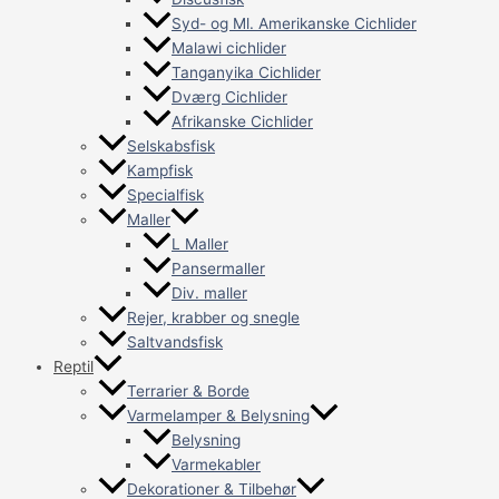
Syd- og Ml. Amerikanske Cichlider
Malawi cichlider
Tanganyika Cichlider
Dværg Cichlider
Afrikanske Cichlider
Selskabsfisk
Kampfisk
Specialfisk
Maller
L Maller
Pansermaller
Div. maller
Rejer, krabber og snegle
Saltvandsfisk
Reptil
Terrarier & Borde
Varmelamper & Belysning
Belysning
Varmekabler
Dekorationer & Tilbehør