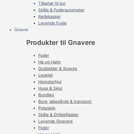
Tilbehør til bur
Skåle & Foderautomater
Redekasser
Levende Fugle
Gnaver
Produkter til Gnavere
Foder
Hø og Halm
Godbidder & Snacks
Legetøj
Hamsterhjul
Huse & Skjul
Bundlag
Bure, løbegårde & transport
Pelspleje
Skåle & Drikkeflasker
Levende Gnavere
Foder