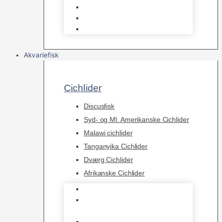
Osmose Anlæg
Reaktore
Skummere
Akvariefisk
Cichlider
Discusfisk
Syd- og Ml. Amerikanske Cichlider
Malawi cichlider
Tanganyika Cichlider
Dværg Cichlider
Afrikanske Cichlider
Discusfisk
Syd- og Ml. Amerikanske
Cichlider
Malawi cichlider