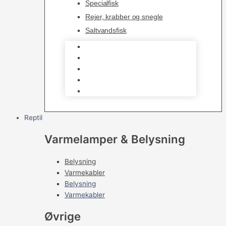
Specialfisk
Rejer, krabber og snegle
Saltvandsfisk
Selskabsfisk
Kampfisk
Specialfisk
Rejer, krabber og snegle
Saltvandsfisk
Reptil
Varmelamper & Belysning
Belysning
Varmekabler
Belysning
Varmekabler
Øvrige