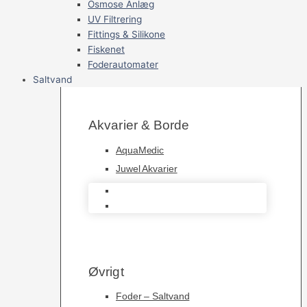
Osmose Anlæg
UV Filtrering
Fittings & Silikone
Fiskenet
Foderautomater
Saltvand
Akvarier & Borde
AquaMedic
Juwel Akvarier
AquaMedic
Juwel Akvarier
Øvrigt
Foder – Saltvand