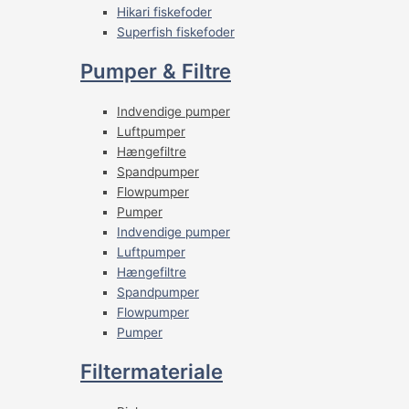
Hikari fiskefoder
Superfish fiskefoder
Pumper & Filtre
Indvendige pumper
Luftpumper
Hængefiltre
Spandpumper
Flowpumper
Pumper
Indvendige pumper
Luftpumper
Hængefiltre
Spandpumper
Flowpumper
Pumper
Filtermateriale