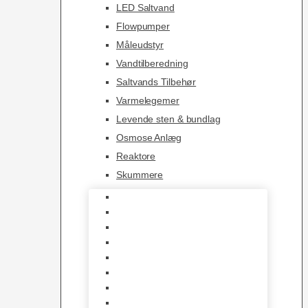
LED Saltvand
Flowpumper
Måleudstyr
Vandtilberedning
Saltvands Tilbehør
Varmelegemer
Levende sten & bundlag
Osmose Anlæg
Reaktore
Skummere
Foder – Saltvand
LED Saltvand
Flowpumper
Måleudstyr
Vandtilberedning
Saltvands Tilbehør
Varmelegemer
Levende sten & bundlag