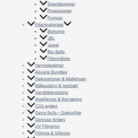
Spandpumper
Flowpumper
Pumper
Filtermateriale
Biohome
JBL
Juwel
Bio-Balls
Filtermåtter
Varmelegemer
Akvarie Bundlag
Dekorationer & Mallehuler
Måleudstyr & testsæt
Vandtilberedning
Algefjerner & Rengøring
CO2 anlæg
Garra Rufa – Doktorfisk
Osmose Anlæg
UV Filtrering
Fittings & Silikone