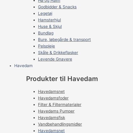
Hø og Halm
Godbidder & Snacks
Legetøj
Hamsterhjul
Huse & Skjul
Bundlag
Bure, løbegårde & transport
Pelspleje
Skåle & Drikkeflasker
Levende Gnavere
Havedam
Produkter til Havedam
Havedamsnet
Havedamsfoder
Filter & Filtermaterialer
Havedams Pumper
Havedamsfisk
Vandbehandlingsmidler
Havedamsnet