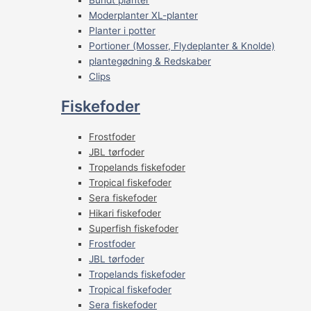
Moderplanter XL-planter
Planter i potter
Portioner (Mosser, Flydeplanter & Knolde)
plantegødning & Redskaber
Clips
Fiskefoder
Frostfoder
JBL tørfoder
Tropelands fiskefoder
Tropical fiskefoder
Sera fiskefoder
Hikari fiskefoder
Superfish fiskefoder
Frostfoder
JBL tørfoder
Tropelands fiskefoder
Tropical fiskefoder
Sera fiskefoder