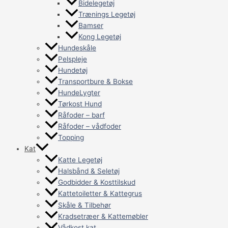
Bidelegetøj
Trænings Legetøj
Bamser
Kong Legetøj
Hundeskåle
Pelspleje
Hundetøj
Transportbure & Bokse
HundeLygter
Tørkost Hund
Råfoder – barf
Råfoder – vådfoder
Topping
Kat
Katte Legetøj
Halsbånd & Seletøj
Godbidder & Kosttilskud
Kattetoiletter & Kattegrus
Skåle & Tilbehør
Kradsetræer & Kattemøbler
Vådkost kat