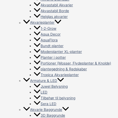
Akvastabil Akvarier
Akvastabil Borde
Helglas akvarier
Akvarieplanter
1-2-Grow
Aqua Decor
AquaFlora
Bundt planter
Moderplanter XL-planter
Planter i potter
Portioner (Mosser, Flydeplanter & Knolde)
plantegødning & Redskaber
Tropica Akvarieplanter
Armature & LED
Juwel Belysning
LED
Tilbehør til belysning
Sera LED
Akvarie Baggrunde
3D Baggrunde