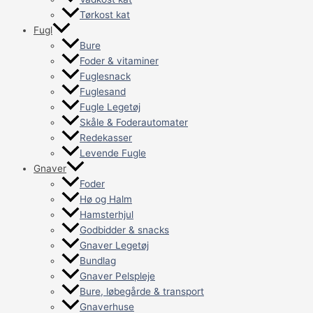
Tørkost kat
Fugl
Bure
Foder & vitaminer
Fuglesnack
Fuglesand
Fugle Legetøj
Skåle & Foderautomater
Redekasser
Levende Fugle
Gnaver
Foder
Hø og Halm
Hamsterhjul
Godbidder & snacks
Gnaver Legetøj
Bundlag
Gnaver Pelspleje
Bure, løbegårde & transport
Gnaverhuse