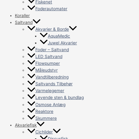
Fiskenet
Foderautomater
Koraller
Saltvand
Akvarier & Borde
AquaMedic
Juwel Akvarier
Foder – Saltvand
LED Saltvand
Flowpumper
Måleudstyr
Vandtilberedning
Saltvands Tilbehør
Varmelegemer
Levende sten & bundlag
Osmose Anlæg
Reaktore
Skummere
Akvariefisk
Cichlider
Discusfisk