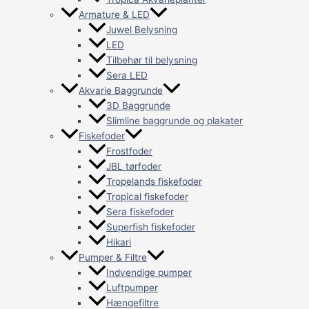
Armature & LED
Juwel Belysning
LED
Tilbehør til belysning
Sera LED
Akvarie Baggrunde
3D Baggrunde
Slimline baggrunde og plakater
Fiskefoder
Frostfoder
JBL tørfoder
Tropelands fiskefoder
Tropical fiskefoder
Sera fiskefoder
Superfish fiskefoder
Hikari
Pumper & Filtre
Indvendige pumper
Luftpumper
Hængefiltre