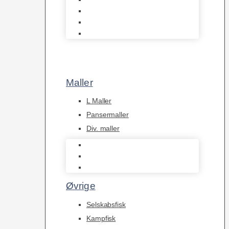
Tanganyika Cichlider
Dværg Cichlider
Afrikanske Cichlider
Maller
L Maller
Pansermaller
Div. maller
L Maller
Pansermaller
Div. maller
Øvrige
Selskabsfisk
Kampfisk