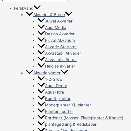
Ferskvand
Akvarier & Borde
Juwel Akvarier
AquaMedic
Design Akvarier
Fluval Akvarium
Akvarie Startsæt
Akvastabil Akvarier
Akvastabil Borde
Helglas akvarier
Akvarieplanter
1-2-Grow
Aqua Decor
AquaFlora
Bundt planter
Moderplanter XL-planter
Planter i potter
Portioner (Mosser, Flydeplanter & Knolde)
plantegødning & Redskaber
Tropica Akvarieplanter