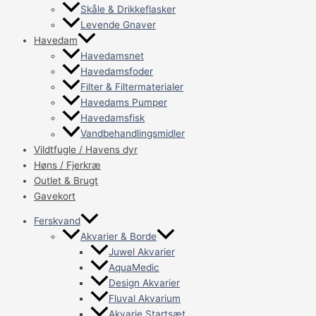
Skåle & Drikkeflasker
Levende Gnaver
Havedam
Havedamsnet
Havedamsfoder
Filter & Filtermaterialer
Havedams Pumper
Havedamsfisk
Vandbehandlingsmidler
Vildtfugle / Havens dyr
Høns / Fjerkræ
Outlet & Brugt
Gavekort
Ferskvand
Akvarier & Borde
Juwel Akvarier
AquaMedic
Design Akvarier
Fluval Akvarium
Akvarie Startsæt