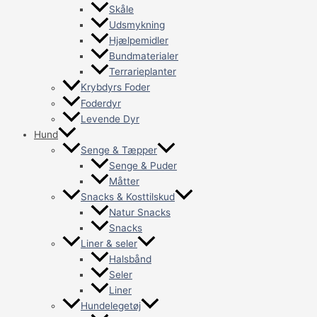
Skåle
Udsmykning
Hjælpemidler
Bundmaterialer
Terrarieplanter
Krybdyrs Foder
Foderdyr
Levende Dyr
Hund
Senge & Tæpper
Senge & Puder
Måtter
Snacks & Kosttilskud
Natur Snacks
Snacks
Liner & seler
Halsbånd
Seler
Liner
Hundelegetøj