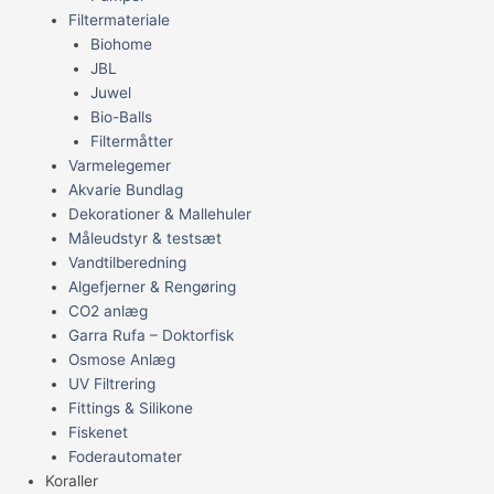
Filtermateriale
Biohome
JBL
Juwel
Bio-Balls
Filtermåtter
Varmelegemer
Akvarie Bundlag
Dekorationer & Mallehuler
Måleudstyr & testsæt
Vandtilberedning
Algefjerner & Rengøring
CO2 anlæg
Garra Rufa – Doktorfisk
Osmose Anlæg
UV Filtrering
Fittings & Silikone
Fiskenet
Foderautomater
Koraller