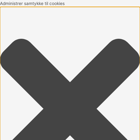
Gå
Marketing
Statistikker
Præferencer
Funktionsdygtig
Administrer samtykke til cookies
til
indholdet