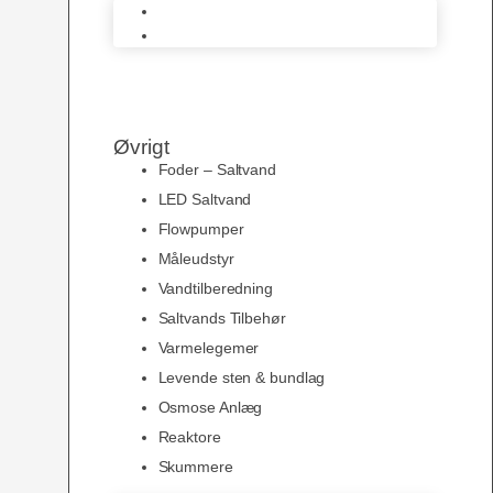
AquaMedic
Juwel Akvarier
Øvrigt
Foder – Saltvand
LED Saltvand
Flowpumper
Måleudstyr
Vandtilberedning
Saltvands Tilbehør
Varmelegemer
Levende sten & bundlag
Osmose Anlæg
Reaktore
Skummere