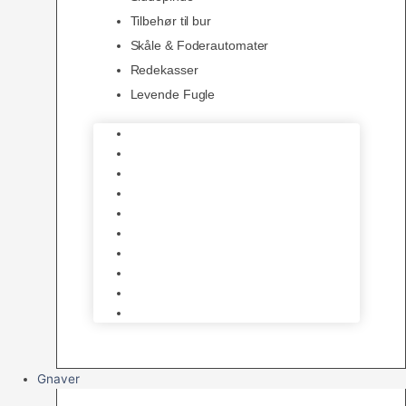
Tilbehør til bur
Skåle & Foderautomater
Redekasser
Levende Fugle
Bure
Foder & vitaminer
Fuglesnack
Fuglesand
Fugle Legetøj
Siddepinde
Tilbehør til bur
Skåle & Foderautomater
Redekasser
Levende Fugle
Gnaver