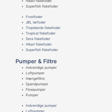
Hikari fiskefoder
Superfish fiskefoder
Frostfoder
JBL tørfoder
Tropelands fiskefoder
Tropical fiskefoder
Sera fiskefoder
Hikari fiskefoder
Superfish fiskefoder
Pumper & Filtre
Indvendige pumper
Luftpumper
Hængefiltre
Spandpumper
Flowpumper
Pumper
Indvendige pumper
Luftpumper