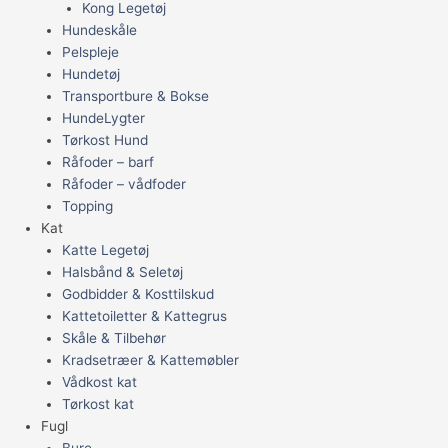
Kong Legetøj
Hundeskåle
Pelspleje
Hundetøj
Transportbure & Bokse
HundeLygter
Tørkost Hund
Råfoder – barf
Råfoder – vådfoder
Topping
Kat
Katte Legetøj
Halsbånd & Seletøj
Godbidder & Kosttilskud
Kattetoiletter & Kattegrus
Skåle & Tilbehør
Kradsetræer & Kattemøbler
Vådkost kat
Tørkost kat
Fugl