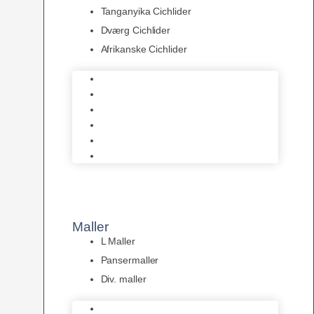
Tanganyika Cichlider
Dværg Cichlider
Afrikanske Cichlider
Discusfisk
Syd- og Ml. Amerikanske Cichlider
Malawi cichlider
Tanganyika Cichlider
Dværg Cichlider
Afrikanske Cichlider
Maller
L Maller
Pansermaller
Div. maller
L Maller