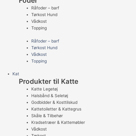
Foder
Råfoder – barf
Tørkost Hund
Vådkost
Topping
Råfoder – barf
Tørkost Hund
Vådkost
Topping
Kat
Produkter til Katte
Katte Legetøj
Halsbånd & Seletøj
Godbidder & Kosttilskud
Kattetoiletter & Kattegrus
Skåle & Tilbehør
Kradsetræer & Kattemøbler
Vådkost
Tørkost