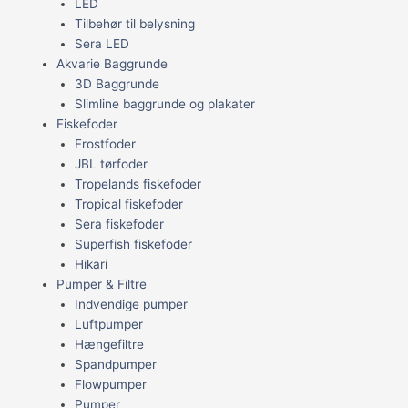
LED
Tilbehør til belysning
Sera LED
Akvarie Baggrunde
3D Baggrunde
Slimline baggrunde og plakater
Fiskefoder
Frostfoder
JBL tørfoder
Tropelands fiskefoder
Tropical fiskefoder
Sera fiskefoder
Superfish fiskefoder
Hikari
Pumper & Filtre
Indvendige pumper
Luftpumper
Hængefiltre
Spandpumper
Flowpumper
Pumper