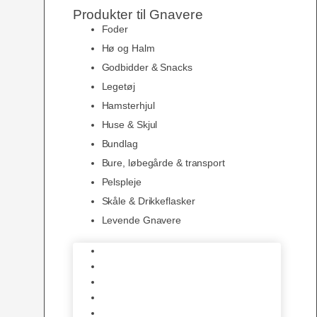
Produkter til Gnavere
Foder
Hø og Halm
Godbidder & Snacks
Legetøj
Hamsterhjul
Huse & Skjul
Bundlag
Bure, løbegårde & transport
Pelspleje
Skåle & Drikkeflasker
Levende Gnavere
Foder
Hø og Halm
Godbidder & Snacks
Legetøj
Hamsterhjul