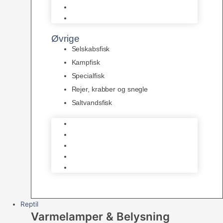
Pansermaller
Div. maller
Øvrige
Selskabsfisk
Kampfisk
Specialfisk
Rejer, krabber og snegle
Saltvandsfisk
Selskabsfisk
Kampfisk
Specialfisk
Rejer, krabber og snegle
Saltvandsfisk
Reptil
Varmelamper & Belysning