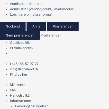
Administrer tjenester
Administrer {vendor_count} leverandører
Læs mere om disse formål
Godkend
Afvis
Præferencer
Gem præferencer
Præferencer
Cookiepolitik
Privatlivspolitik
Main
(+45) 86 57 07 27
Menu
info@tropeland.dk
Find os her
Min konto
FAQ
Handelsvilkår
Informationer
Leveringsbetingelser