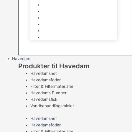
Huse & Skjul
Bundlag
Bure, løbegårde & transport
Pelspleje
Skåle & Drikkeflasker
Levende Gnavere
Havedam
Produkter til Havedam
Havedamsnet
Havedamsfoder
Filter & Filtermaterialer
Havedams Pumper
Havedamsfisk
Vandbehandlingsmidler
Havedamsnet
Havedamsfoder
Filter & Filtermaterialer