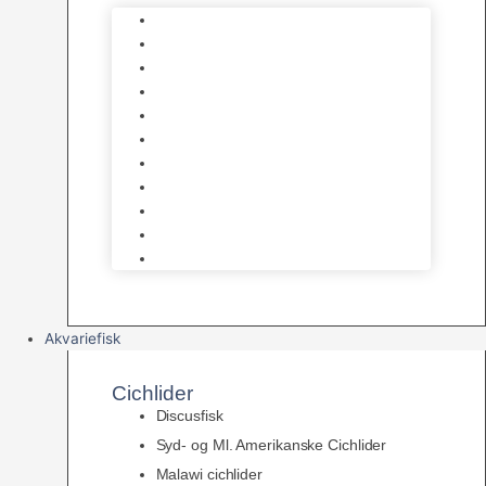
Foder – Saltvand
LED Saltvand
Flowpumper
Måleudstyr
Vandtilberedning
Saltvands Tilbehør
Varmelegemer
Levende sten & bundlag
Osmose Anlæg
Reaktore
Skummere
Akvariefisk
Cichlider
Discusfisk
Syd- og Ml. Amerikanske Cichlider
Malawi cichlider