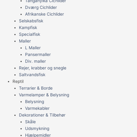
Tanganyika Cichlider
Dværg Cichlider
Afrikanske Cichlider
Selskabsfisk
Kampfisk
Specialfisk
Maller
L Maller
Pansermaller
Div. maller
Rejer, krabber og snegle
Saltvandsfisk
Reptil
Terrarier & Borde
Varmelamper & Belysning
Belysning
Varmekabler
Dekorationer & Tilbehør
Skåle
Udsmykning
Hjælpemidler