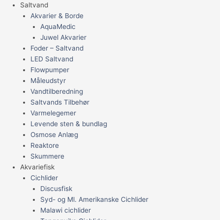
Saltvand
Akvarier & Borde
AquaMedic
Juwel Akvarier
Foder – Saltvand
LED Saltvand
Flowpumper
Måleudstyr
Vandtilberedning
Saltvands Tilbehør
Varmelegemer
Levende sten & bundlag
Osmose Anlæg
Reaktore
Skummere
Akvariefisk
Cichlider
Discusfisk
Syd- og Ml. Amerikanske Cichlider
Malawi cichlider