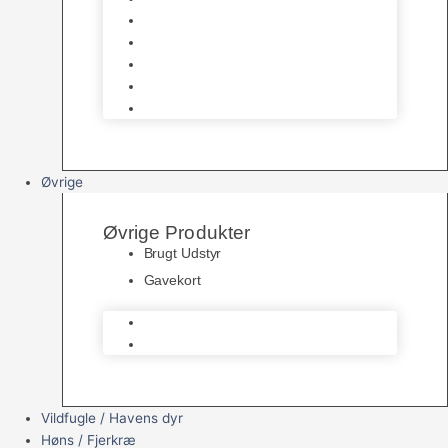
Havedamsfoder
Filter & Filtermaterialer
Havedams Pumper
Havedamsfisk
Vandbehandlingsmidler
Øvrige
Øvrige Produkter
Brugt Udstyr
Gavekort
Brugt Udstyr
Gavekort
Vildfugle / Havens dyr
Høns / Fjerkræ