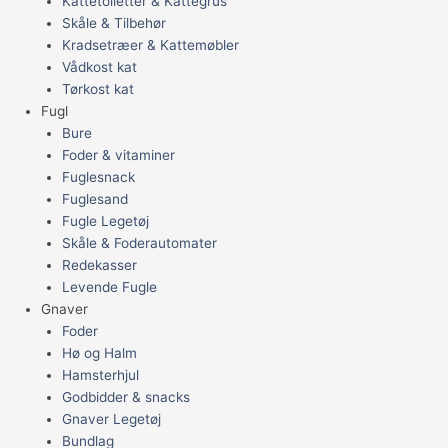
Kattetoiletter & Kattegrus
Skåle & Tilbehør
Kradsetræer & Kattemøbler
Vådkost kat
Tørkost kat
Fugl
Bure
Foder & vitaminer
Fuglesnack
Fuglesand
Fugle Legetøj
Skåle & Foderautomater
Redekasser
Levende Fugle
Gnaver
Foder
Hø og Halm
Hamsterhjul
Godbidder & snacks
Gnaver Legetøj
Bundlag