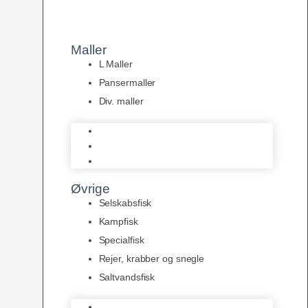
Maller
L Maller
Pansermaller
Div. maller
L Maller
Pansermaller
Div. maller
Øvrige
Selskabsfisk
Kampfisk
Specialfisk
Rejer, krabber og snegle
Saltvandsfisk
Selskabsfisk