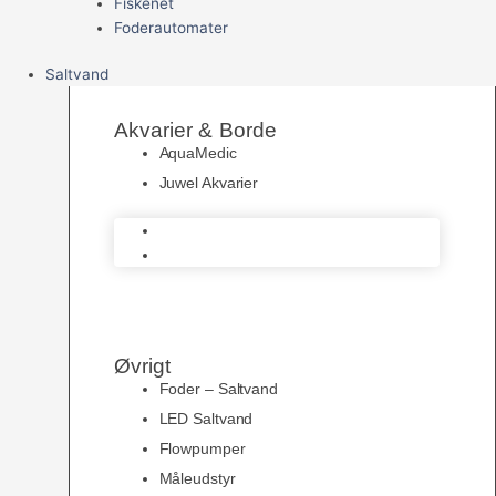
Fiskenet
Foderautomater
Saltvand
Akvarier & Borde
AquaMedic
Juwel Akvarier
AquaMedic
Juwel Akvarier
Øvrigt
Foder – Saltvand
LED Saltvand
Flowpumper
Måleudstyr