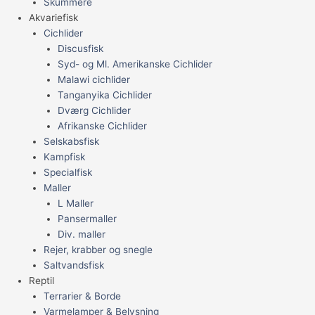
Skummere
Akvariefisk
Cichlider
Discusfisk
Syd- og Ml. Amerikanske Cichlider
Malawi cichlider
Tanganyika Cichlider
Dværg Cichlider
Afrikanske Cichlider
Selskabsfisk
Kampfisk
Specialfisk
Maller
L Maller
Pansermaller
Div. maller
Rejer, krabber og snegle
Saltvandsfisk
Reptil
Terrarier & Borde
Varmelamper & Belysning