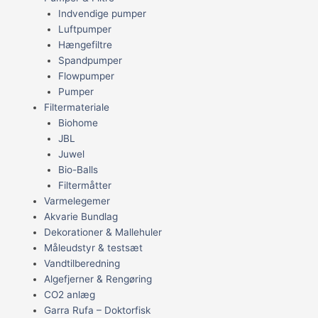
Indvendige pumper
Luftpumper
Hængefiltre
Spandpumper
Flowpumper
Pumper
Filtermateriale
Biohome
JBL
Juwel
Bio-Balls
Filtermåtter
Varmelegemer
Akvarie Bundlag
Dekorationer & Mallehuler
Måleudstyr & testsæt
Vandtilberedning
Algefjerner & Rengøring
CO2 anlæg
Garra Rufa – Doktorfisk