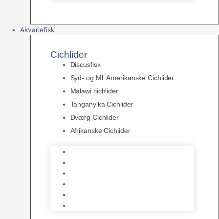
Akvariefisk
Cichlider
Discusfisk
Syd- og Ml. Amerikanske Cichlider
Malawi cichlider
Tanganyika Cichlider
Dværg Cichlider
Afrikanske Cichlider
Discusfisk
Syd- og Ml. Amerikanske Cichlider
Malawi cichlider
Tanganyika Cichlider
Dværg Cichlider
Afrikanske Cichlider