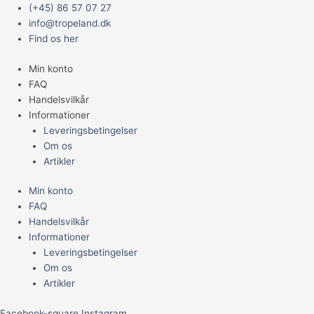
Gå
Main
(+45) 86 57 07 27
til
Menu
info@tropeland.dk
indholdet
Find os her
Min konto
FAQ
Handelsvilkår
Informationer
Leveringsbetingelser
Om os
Artikler
Min konto
FAQ
Handelsvilkår
Informationer
Leveringsbetingelser
Om os
Artikler
Facebook-square
Instagram