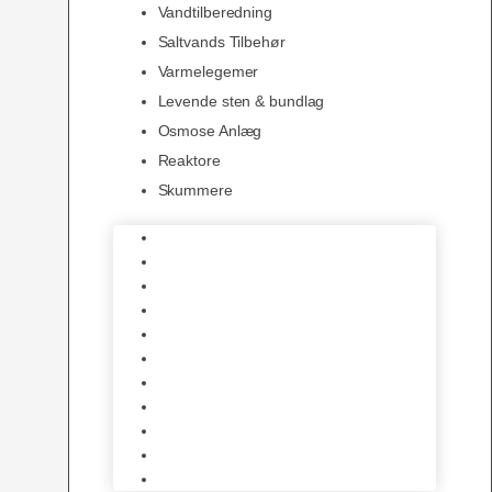
Vandtilberedning
Saltvands Tilbehør
Varmelegemer
Levende sten & bundlag
Osmose Anlæg
Reaktore
Skummere
Foder – Saltvand
LED Saltvand
Flowpumper
Måleudstyr
Vandtilberedning
Saltvands Tilbehør
Varmelegemer
Levende sten & bundlag
Osmose Anlæg
Reaktore
Skummere