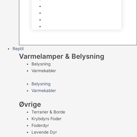
Kampfisk
Specialfisk
Rejer, krabber og snegle
Saltvandsfisk
Reptil
Varmelamper & Belysning
Belysning
Varmekabler
Belysning
Varmekabler
Øvrige
Terrarier & Borde
Krybdyrs Foder
Foderdyr
Levende Dyr