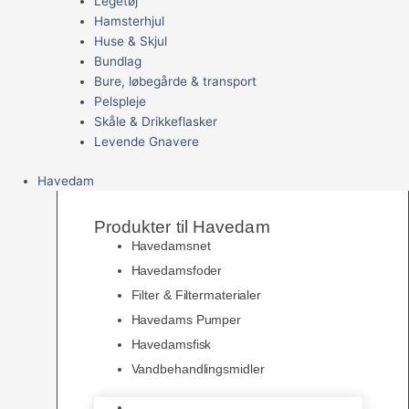
Legetøj
Hamsterhjul
Huse & Skjul
Bundlag
Bure, løbegårde & transport
Pelspleje
Skåle & Drikkeflasker
Levende Gnavere
Havedam
Produkter til Havedam
Havedamsnet
Havedamsfoder
Filter & Filtermaterialer
Havedams Pumper
Havedamsfisk
Vandbehandlingsmidler
Havedamsnet