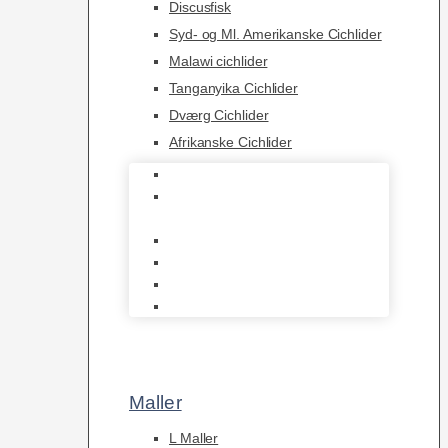
Discusfisk
Syd- og Ml. Amerikanske Cichlider
Malawi cichlider
Tanganyika Cichlider
Dværg Cichlider
Afrikanske Cichlider
Discusfisk
Syd- og Ml. Amerikanske
Cichlider
Malawi cichlider
Tanganyika Cichlider
Dværg Cichlider
Afrikanske Cichlider
Maller
L Maller