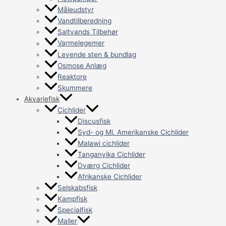
Måleudstyr
Vandtilberedning
Saltvands Tilbehør
Varmelegemer
Levende sten & bundlag
Osmose Anlæg
Reaktore
Skummere
Akvariefisk
Cichlider
Discusfisk
Syd- og Ml. Amerikanske Cichlider
Malawi cichlider
Tanganyika Cichlider
Dværg Cichlider
Afrikanske Cichlider
Selskabsfisk
Kampfisk
Specialfisk
Maller