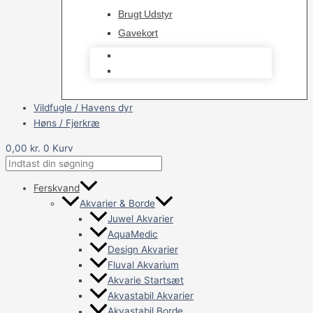
Brugt Udstyr
Gavekort
Brugt Udstyr
Gavekort
Vildfugle / Havens dyr
Høns / Fjerkræ
0,00
kr.
0
Kurv
Ferskvand
Akvarier & Borde
Juwel Akvarier
AquaMedic
Design Akvarier
Fluval Akvarium
Akvarie Startsæt
Akvastabil Akvarier
Akvastabil Borde