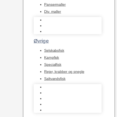
Pansermaller
Div. maller
L Maller
Pansermaller
Div. maller
Øvrige
Selskabsfisk
Kampfisk
Specialfisk
Rejer, krabber og snegle
Saltvandsfisk
Selskabsfisk
Kampfisk
Specialfisk
Rejer, krabber og snegle
Saltvandsfisk