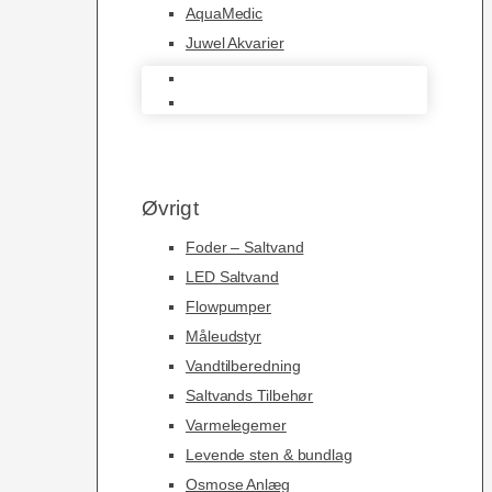
AquaMedic
Juwel Akvarier
AquaMedic
Juwel Akvarier
Øvrigt
Foder – Saltvand
LED Saltvand
Flowpumper
Måleudstyr
Vandtilberedning
Saltvands Tilbehør
Varmelegemer
Levende sten & bundlag
Osmose Anlæg