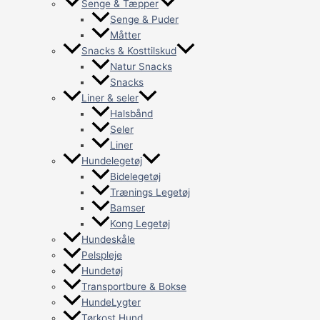
Senge & Tæpper
Senge & Puder
Måtter
Snacks & Kosttilskud
Natur Snacks
Snacks
Liner & seler
Halsbånd
Seler
Liner
Hundelegetøj
Bidelegetøj
Trænings Legetøj
Bamser
Kong Legetøj
Hundeskåle
Pelspleje
Hundetøj
Transportbure & Bokse
HundeLygter
Tørkost Hund