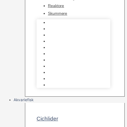
Reaktore
Skummere
Foder – Saltvand
LED Saltvand
Flowpumper
Måleudstyr
Vandtilberedning
Saltvands Tilbehør
Varmelegemer
Levende sten & bundlag
Osmose Anlæg
Reaktore
Skummere
Akvariefisk
Cichlider