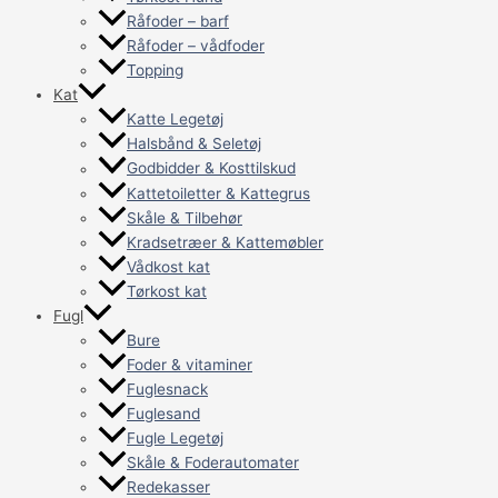
Råfoder – barf
Råfoder – vådfoder
Topping
Kat
Katte Legetøj
Halsbånd & Seletøj
Godbidder & Kosttilskud
Kattetoiletter & Kattegrus
Skåle & Tilbehør
Kradsetræer & Kattemøbler
Vådkost kat
Tørkost kat
Fugl
Bure
Foder & vitaminer
Fuglesnack
Fuglesand
Fugle Legetøj
Skåle & Foderautomater
Redekasser