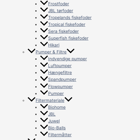
Frostfoder
JBL tørfoder
Tropelands fiskefoder
Tropical fiskefoder
Sera fiskefoder
Superfish fiskefoder
Hikari
Pumper & Filtre
Indvendige pumper
Luftpumper
Hængefiltre
Spandpumper
Flowpumper
Pumper
Filtermateriale
Biohome
JBL
Juwel
Bio-Balls
Filtermåtter