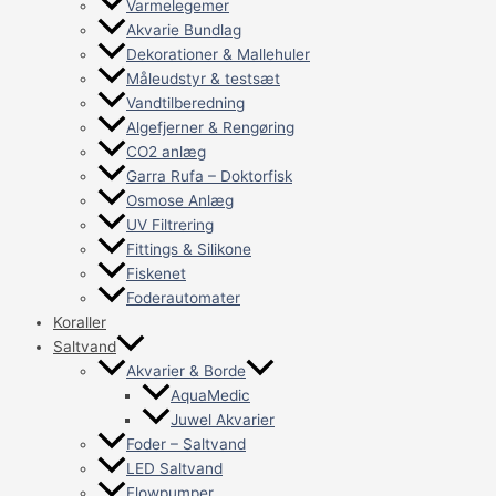
Varmelegemer
Akvarie Bundlag
Dekorationer & Mallehuler
Måleudstyr & testsæt
Vandtilberedning
Algefjerner & Rengøring
CO2 anlæg
Garra Rufa – Doktorfisk
Osmose Anlæg
UV Filtrering
Fittings & Silikone
Fiskenet
Foderautomater
Koraller
Saltvand
Akvarier & Borde
AquaMedic
Juwel Akvarier
Foder – Saltvand
LED Saltvand
Flowpumper