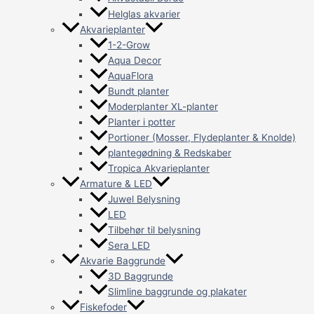
Helglas akvarier
Akvarieplanter
1-2-Grow
Aqua Decor
AquaFlora
Bundt planter
Moderplanter XL-planter
Planter i potter
Portioner (Mosser, Flydeplanter & Knolde)
plantegødning & Redskaber
Tropica Akvarieplanter
Armature & LED
Juwel Belysning
LED
Tilbehør til belysning
Sera LED
Akvarie Baggrunde
3D Baggrunde
Slimline baggrunde og plakater
Fiskefoder