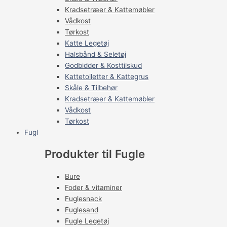
Kradsetræer & Kattemøbler
Vådkost
Tørkost
Katte Legetøj
Halsbånd & Seletøj
Godbidder & Kosttilskud
Kattetoiletter & Kattegrus
Skåle & Tilbehør
Kradsetræer & Kattemøbler
Vådkost
Tørkost
Fugl
Produkter til Fugle
Bure
Foder & vitaminer
Fuglesnack
Fuglesand
Fugle Legetøj