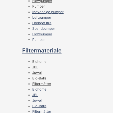
Flowpumper
Pumper
Indvendige pumper
Luftpumper
Hængefiltre
Spandpumper
Flowpumper
Pumper
Filtermateriale
Biohome
JBL
Juwel
Bio-Balls
Filtermåtter
Biohome
JBL
Juwel
Bio-Balls
Filtermåtter