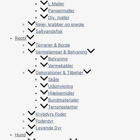
L Maller
Pansermaller
Div. maller
Rejer, krabber og snegle
Saltvandsfisk
Reptil
Terrarier & Borde
Varmelamper & Belysning
Belysning
Varmekabler
Dekorationer & Tilbehør
Skåle
Udsmykning
Hjælpemidler
Bundmaterialer
Terrarieplanter
Krybdyrs Foder
Foderdyr
Levende Dyr
Hund