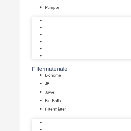
Pumper
Indvendige pumper
Luftpumper
Hængefiltre
Spandpumper
Flowpumper
Pumper
Filtermateriale
Biohome
JBL
Juwel
Bio-Balls
Filtermåtter
Biohome
JBL