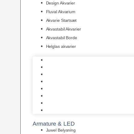
Design Akvarier
Fluval Akvarium
Akvarie Startsæt
Akvastabil Akvarier
Akvastabil Borde
Helglas akvarier
Juwel Akvarier
AquaMedic
Design Akvarier
Fluval Akvarium
Akvarie Startsæt
Akvastabil Akvarier
Akvastabil Borde
Helglas akvarier
Armature & LED
Juwel Belysning