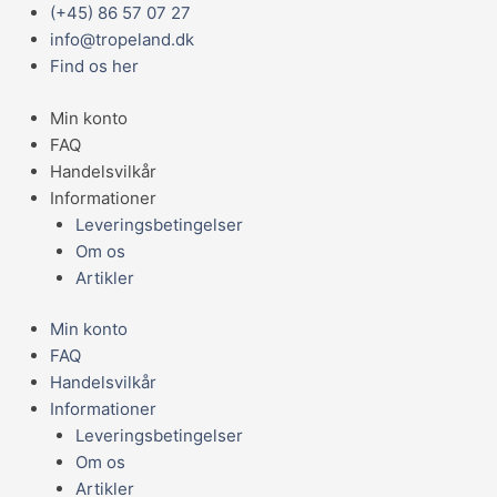
Gå
Main
(+45) 86 57 07 27
til
Menu
info@tropeland.dk
indholdet
Find os her
Min konto
FAQ
Handelsvilkår
Informationer
Leveringsbetingelser
Om os
Artikler
Min konto
FAQ
Handelsvilkår
Informationer
Leveringsbetingelser
Om os
Artikler