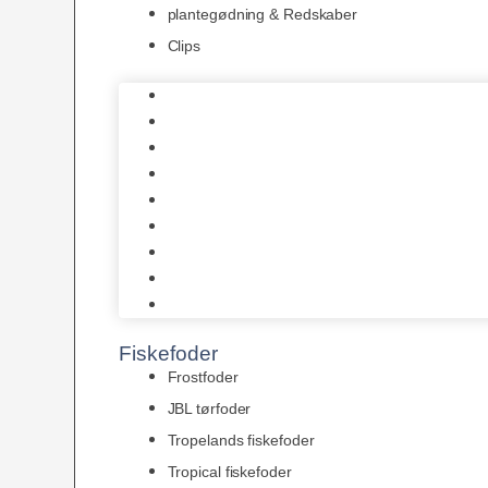
plantegødning & Redskaber
Clips
1-2-Grow/In Vitro
Aqua Decor
AquaFlora
Bundt planter
Moderplanter XL-planter
Planter i potter
Portioner (Mosser, Flydeplanter & Knolde)
plantegødning & Redskaber
Clips
Fiskefoder
Frostfoder
JBL tørfoder
Tropelands fiskefoder
Tropical fiskefoder