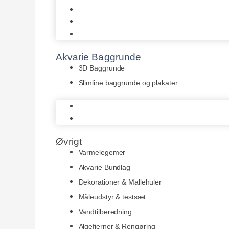
Juwel
Bio-Balls
Filtermåtter
Akvarie Baggrunde
3D Baggrunde
Slimline baggrunde og plakater
3D Baggrunde
Slimline baggrunde og plakater
Øvrigt
Varmelegemer
Akvarie Bundlag
Dekorationer & Mallehuler
Måleudstyr & testsæt
Vandtilberedning
Algefjerner & Rengøring