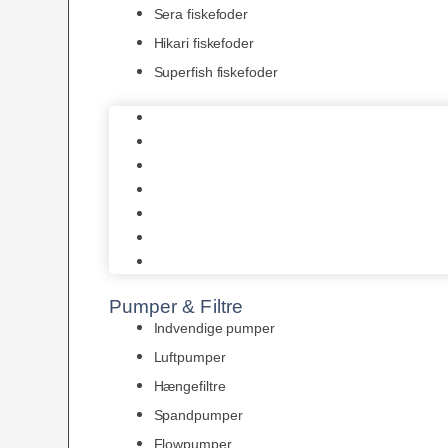
Sera fiskefoder
Hikari fiskefoder
Superfish fiskefoder
Frostfoder
JBL tørfoder
Tropelands fiskefoder
Tropical fiskefoder
Sera fiskefoder
Hikari fiskefoder
Superfish fiskefoder
Pumper & Filtre
Indvendige pumper
Luftpumper
Hængefiltre
Spandpumper
Flowpumper