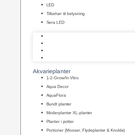
LED
Tilbehør til belysning
Sera LED
Juwel Belysning
LED
Tilbehør til belysning
Sera LED
Akvarieplanter
1-2-Grow/In Vitro
Aqua Decor
AquaFlora
Bundt planter
Moderplanter XL-planter
Planter i potter
Portioner (Mosser, Flydeplanter & Knolde)