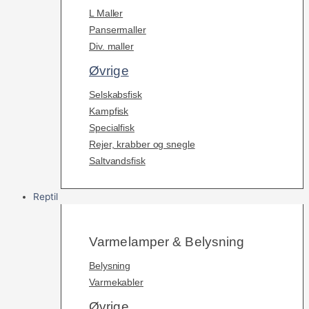
L Maller
Pansermaller
Div. maller
Øvrige
Selskabsfisk
Kampfisk
Specialfisk
Rejer, krabber og snegle
Saltvandsfisk
Reptil
Varmelamper & Belysning
Belysning
Varmekabler
Øvrige