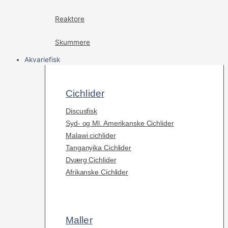
Reaktore
Skummere
Akvariefisk
Cichlider
Discusfisk
Syd- og Ml. Amerikanske Cichlider
Malawi cichlider
Tanganyika Cichlider
Dværg Cichlider
Afrikanske Cichlider
Maller