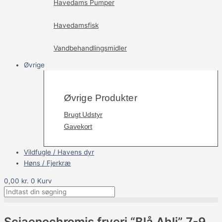
Havedams Pumper
Havedamsfisk
Vandbehandlingsmidler
Øvrige
Øvrige Produkter
Brugt Udstyr
Gavekort
Vildfugle / Havens dyr
Høns / Fjerkræ
0,00
kr.
0
Kurv
Sciaenochromis fryeri “Blå Ahli” 7-9