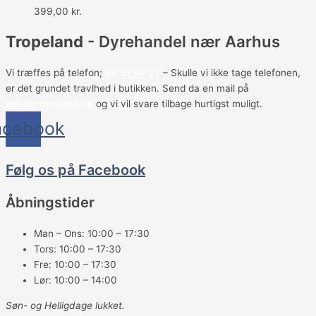
399,00
kr.
Tropeland
- Dyrehandel nær Aarhus
Vi træffes på telefon;
86 57 07 27
– Skulle vi ikke tage telefonen,
er det grundet travlhed i butikken. Send da en mail på
info@tropeland.dk
og vi vil svare tilbage hurtigst muligt.
acebook
Følg os på Facebook
Åbningstider
Man – Ons: 10:00 – 17:30
Tors: 10:00 – 17:30
Fre: 10:00 – 17:30
Lør: 10:00 – 14:00
Søn- og Helligdage lukket.