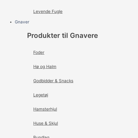
Levende Fugle
Gnaver
Produkter til Gnavere
Foder
Hø og Halm
Godbidder & Snacks
Legetøj
Hamsterhjul
Huse & Skjul
Bundlag