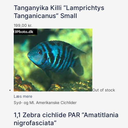
Tanganyika Killi “Lamprichtys
Tanganicanus” Small
199,00
kr.
Out of stock
Læs mere
Syd- og Ml. Amerikanske Cichlider
1,1 Zebra cichlide PAR “Amatitlania
nigrofasciata”