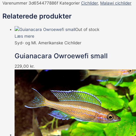
Varenummer
3d654477886f
Kategorier
Cichlider
,
Malawi cichlider
Relaterede produkter
Out of stock
Læs mere
Syd- og Ml. Amerikanske Cichlider
Guianacara Owroewefi small
229,00
kr.