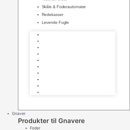
Skåle & Foderautomater
Redekasser
Levende Fugle
Bure
Foder & vitaminer
Fuglesnack
Fuglesand
Fugle Legetøj
Siddepinde
Tilbehør til bur
Skåle & Foderautomater
Redekasser
Levende Fugle
Gnaver
Produkter til Gnavere
Foder