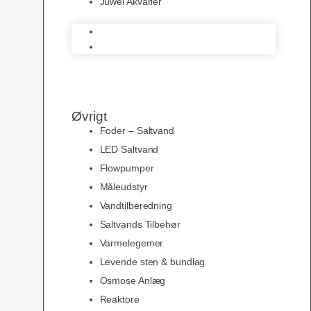
Juwel Akvarier
AquaMedic
Juwel Akvarier
Øvrigt
Foder – Saltvand
LED Saltvand
Flowpumper
Måleudstyr
Vandtilberedning
Saltvands Tilbehør
Varmelegemer
Levende sten & bundlag
Osmose Anlæg
Reaktore