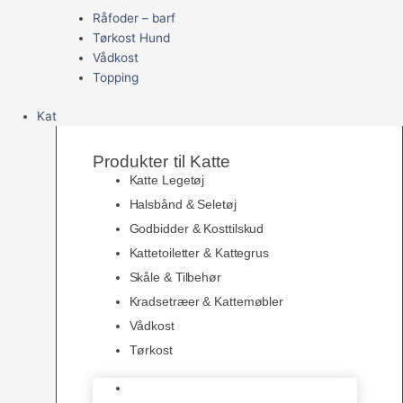
Råfoder – barf
Tørkost Hund
Vådkost
Topping
Kat
Produkter til Katte
Katte Legetøj
Halsbånd & Seletøj
Godbidder & Kosttilskud
Kattetoiletter & Kattegrus
Skåle & Tilbehør
Kradsetræer & Kattemøbler
Vådkost
Tørkost
Katte Legetøj