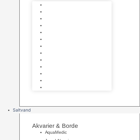
Varmelegemer
Akvarie Bundlag
Dekorationer & Mallehuler
Måleudstyr & testsæt
Vandtilberedning
Algefjerner & Rengøring
CO2 anlæg
Garra Rufa – Doktorfisk
Osmose Anlæg
UV Filtrering
Fittings & Silikone
Fiskenet
Foderautomater
Saltvand
Akvarier & Borde
AquaMedic