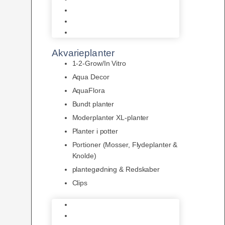
LED
Tilbehør til belysning
Sera LED
Akvarieplanter
1-2-Grow/In Vitro
Aqua Decor
AquaFlora
Bundt planter
Moderplanter XL-planter
Planter i potter
Portioner (Mosser, Flydeplanter &
Knolde)
plantegødning & Redskaber
Clips
1-2-Grow/In Vitro
Aqua Decor