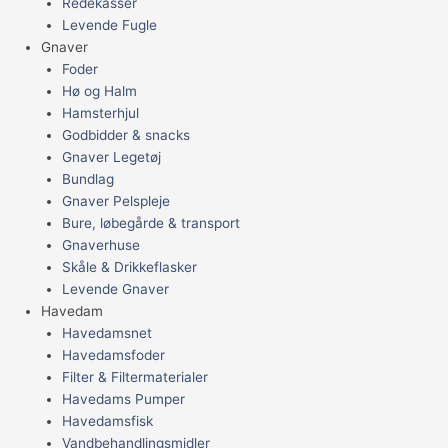
Redekasser
Levende Fugle
Gnaver
Foder
Hø og Halm
Hamsterhjul
Godbidder & snacks
Gnaver Legetøj
Bundlag
Gnaver Pelspleje
Bure, løbegårde & transport
Gnaverhuse
Skåle & Drikkeflasker
Levende Gnaver
Havedam
Havedamsnet
Havedamsfoder
Filter & Filtermaterialer
Havedams Pumper
Havedamsfisk
Vandbehandlingsmidler