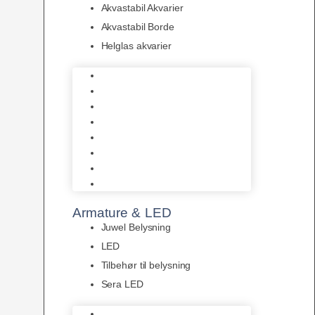
Akvastabil Akvarier
Akvastabil Borde
Helglas akvarier
Juwel Akvarier
AquaMedic
Design Akvarier
Fluval Akvarium
Akvarie Startsæt
Akvastabil Akvarier
Akvastabil Borde
Helglas akvarier
Armature & LED
Juwel Belysning
LED
Tilbehør til belysning
Sera LED
Juwel Belysning