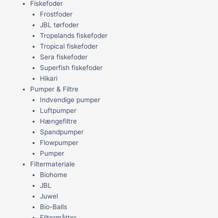
Fiskefoder
Frostfoder
JBL tørfoder
Tropelands fiskefoder
Tropical fiskefoder
Sera fiskefoder
Superfish fiskefoder
Hikari
Pumper & Filtre
Indvendige pumper
Luftpumper
Hængefiltre
Spandpumper
Flowpumper
Pumper
Filtermateriale
Biohome
JBL
Juwel
Bio-Balls
Filtermåtter