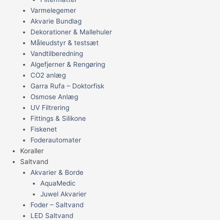
Varmelegemer
Akvarie Bundlag
Dekorationer & Mallehuler
Måleudstyr & testsæt
Vandtilberedning
Algefjerner & Rengøring
CO2 anlæg
Garra Rufa – Doktorfisk
Osmose Anlæg
UV Filtrering
Fittings & Silikone
Fiskenet
Foderautomater
Koraller
Saltvand
Akvarier & Borde
AquaMedic
Juwel Akvarier
Foder – Saltvand
LED Saltvand