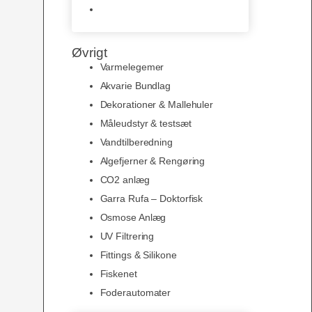
Slimline baggrunde og
plakater
Øvrigt
Varmelegemer
Akvarie Bundlag
Dekorationer & Mallehuler
Måleudstyr & testsæt
Vandtilberedning
Algefjerner & Rengøring
CO2 anlæg
Garra Rufa – Doktorfisk
Osmose Anlæg
UV Filtrering
Fittings & Silikone
Fiskenet
Foderautomater