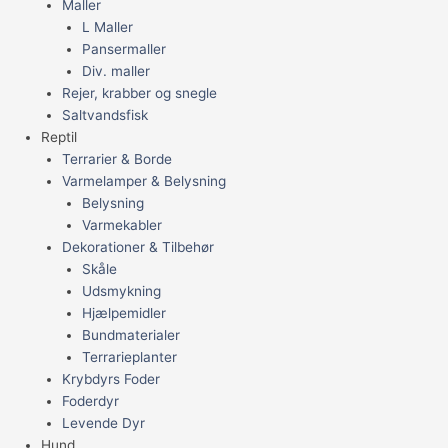
Maller
L Maller
Pansermaller
Div. maller
Rejer, krabber og snegle
Saltvandsfisk
Reptil
Terrarier & Borde
Varmelamper & Belysning
Belysning
Varmekabler
Dekorationer & Tilbehør
Skåle
Udsmykning
Hjælpemidler
Bundmaterialer
Terrarieplanter
Krybdyrs Foder
Foderdyr
Levende Dyr
Hund