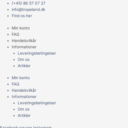
Gå
Main
(+45) 86 57 07 27
til
Menu
info@tropeland.dk
indholdet
Find os her
Min konto
FAQ
Handelsvilkår
Informationer
Leveringsbetingelser
Om os
Artikler
Min konto
FAQ
Handelsvilkår
Informationer
Leveringsbetingelser
Om os
Artikler
Facebook-square
Instagram