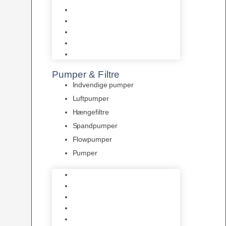
Tropelands fiskefoder
Tropical fiskefoder
Sera fiskefoder
Hikari fiskefoder
Superfish fiskefoder
Pumper & Filtre
Indvendige pumper
Luftpumper
Hængefiltre
Spandpumper
Flowpumper
Pumper
Indvendige pumper
Luftpumper
Hængefiltre
Spandpumper
Flowpumper