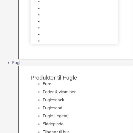
Halsbånd & Seletøj
Godbidder & Kosttilskud
Kattetoiletter & Kattegrus
Skåle & Tilbehør
Kradsetræer & Kattemøbler
Vådkost
Tørkost
Fugl
Produkter til Fugle
Bure
Foder & vitaminer
Fuglesnack
Fuglesand
Fugle Legetøj
Siddepinde
Tilbehør til bur