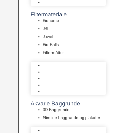
Pumper
Filtermateriale
Biohome
JBL
Juwel
Bio-Balls
Filtermåtter
Biohome
JBL
Juwel
Bio-Balls
Filtermåtter
Akvarie Baggrunde
3D Baggrunde
Slimline baggrunde og plakater
3D Baggrunde