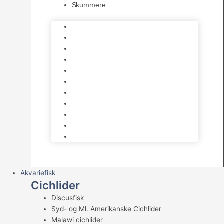
Skummere
Foder – Saltvand
LED Saltvand
Flowpumper
Måleudstyr
Vandtilberedning
Saltvands Tilbehør
Varmelegemer
Levende sten & bundlag
Osmose Anlæg
Reaktore
Skummere
Akvariefisk
Cichlider
Discusfisk
Syd- og Ml. Amerikanske Cichlider
Malawi cichlider