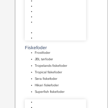
AquaFlora
Bundt planter
Moderplanter XL-planter
Planter i potter
Portioner (Mosser, Flydeplanter
& Knolde)
plantegødning & Redskaber
Clips
Fiskefoder
Frostfoder
JBL tørfoder
Tropelands fiskefoder
Tropical fiskefoder
Sera fiskefoder
Hikari fiskefoder
Superfish fiskefoder
Frostfoder
JBL tørfoder