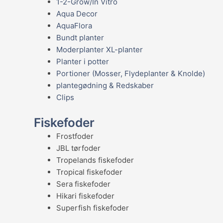
1-2-Grow/In Vitro
Aqua Decor
AquaFlora
Bundt planter
Moderplanter XL-planter
Planter i potter
Portioner (Mosser, Flydeplanter & Knolde)
plantegødning & Redskaber
Clips
Fiskefoder
Frostfoder
JBL tørfoder
Tropelands fiskefoder
Tropical fiskefoder
Sera fiskefoder
Hikari fiskefoder
Superfish fiskefoder