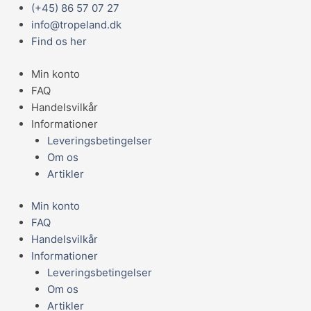
Gå
Main
(+45) 86 57 07 27
Guldsøm
til
Menu
info@tropeland.dk
cichlide
indholdet
Find os her
"Andinoacara
rivulatus"
Min konto
Small
FAQ
antal
Handelsvilkår
Informationer
Leveringsbetingelser
Om os
Artikler
Min konto
FAQ
Handelsvilkår
Informationer
Leveringsbetingelser
Om os
Artikler