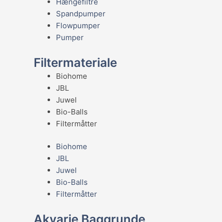
Hængefiltre
Spandpumper
Flowpumper
Pumper
Filtermateriale
Biohome
JBL
Juwel
Bio-Balls
Filtermåtter
Biohome
JBL
Juwel
Bio-Balls
Filtermåtter
Akvarie Baggrunde